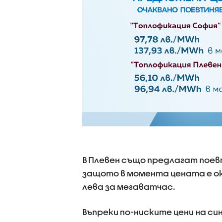
В Плевен също предлагат поев
защото в момента цената е ок
лева за мегаватчас.
Въпреки по-ниските цени на с