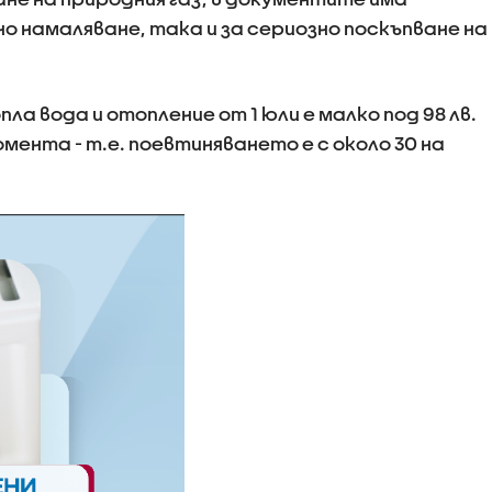
о намаляване, така и за сериозно поскъпване на
ла вода и отопление от 1 юли е малко под 98 лв.
омента - т.е. поевтиняването е с около 30 на