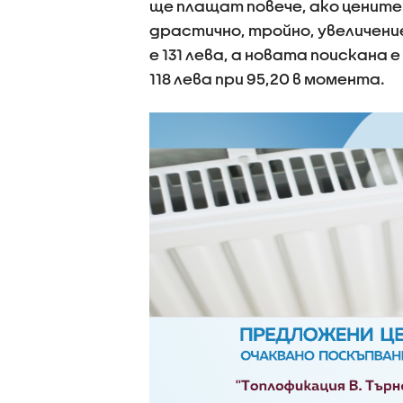
ще плащат повече, ако цените
драстично, тройно, увеличени
е 131 лева, а новата поискана е
118 лева при 95,20 в момента.