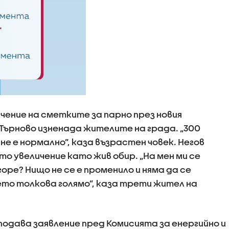
чение на сметките за парно през новия
 Търново изненада жителите на града. „300
 не е нормално”, каза възрастен човек. Негов
о увеличение като жив обир. „На мен ми се
оре? Нищо не се е променило и няма да се
ето толкова голямо”, каза трети жител на
подава заявление пред Комисията за енергийно и