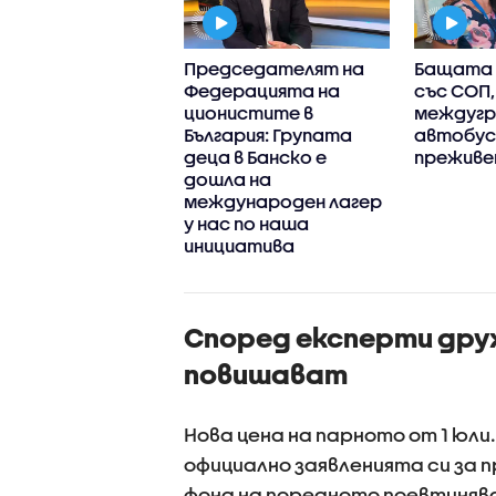
тни новини
Председателят на
Бащата 
8.2026 -
Федерацията на
със СОП,
обедна)
ционистите в
междугр
България: Групата
автобус,
деца в Банско е
преживе
дошла на
международен лагер
у нас по наша
инициатива
Според експерти дру
повишават
Нова цена на парното от 1 юл
официално заявленията си за п
фона на поредното поевтинява