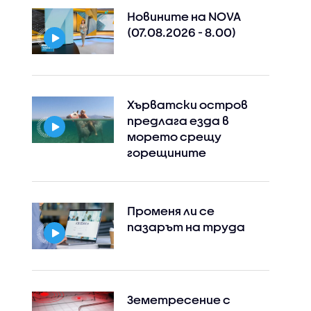
Новините на NOVA
(07.08.2026 - 8.00)
Хърватски остров
предлага езда в
морето срещу
горещините
Променя ли се
пазарът на труда
Земетресение с