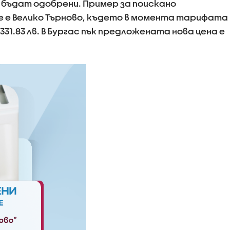
 бъдат одобрени. Пример за поискано
е е Велико Търново, където в момента тарифата
 331.83 лв. В Бургас пък предложената нова цена е