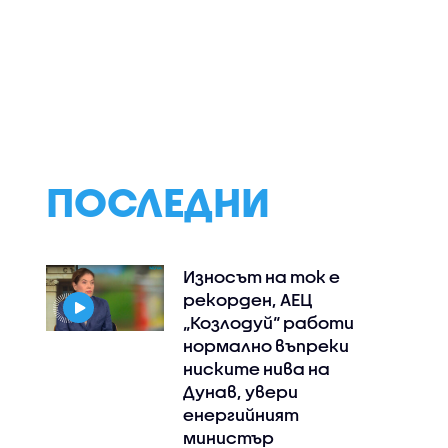
ава
Ниското ниво на
Прокуратурат
С може да
Дунав заплашва АЕЦ-
повдигна обвине
аничи
овете в Европа
на бившия шеф на
 в
Бургас
на
къде има
 пътя
ПОСЛЕДНИ
Износът на ток е
рекорден, АЕЦ
„Козлодуй“ работи
нормално въпреки
ниските нива на
Дунав, увери
енергийният
министър