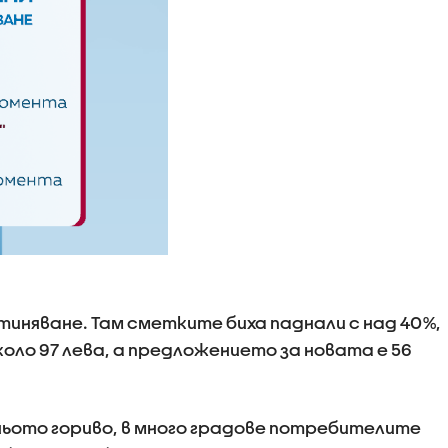
тиняване. Там сметките биха паднали с над 40%,
оло 97 лева, а предложението за новата е 56
иньото гориво, в много градове потребителите