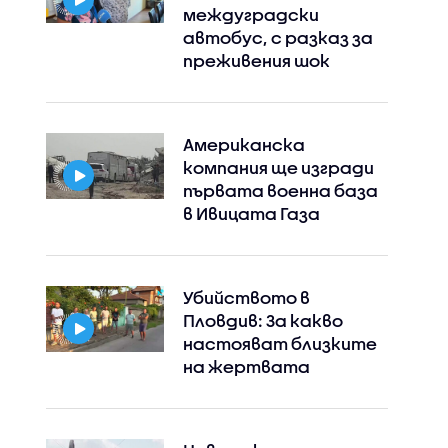
междуградски
автобус, с разказ за
преживения шок
Американска
компания ще изгради
първата военна база
в Ивицата Газа
Убийството в
Пловдив: За какво
настояват близките
на жертвата