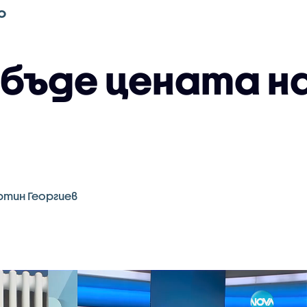
О
 бъде цената н
тин Георгиев