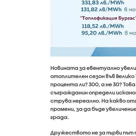
Новината за евентуално увели
отоплителен сезон във Велико
процента ли? 300, а не 30? Това
съгражданин определи исканот
струва нереално. На какво отг
промени, за да бъде увеличени
града.
Дружеството не за първи път 