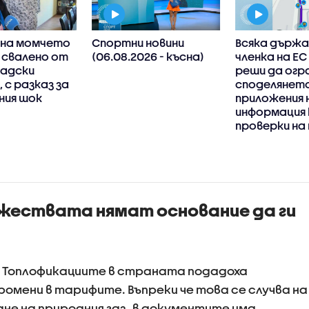
на момчето
Спортни новини
Всяка държ
 свалено от
(06.08.2026 - късна)
членка на Е
адски
реши да огр
 с разказ за
споделянето
ния шок
приложения 
информация 
проверки на
жествата нямат основание да ги
и. Топлофикациите в страната подадоха
ромени в тарифите. Въпреки че това се случва на
не на природния газ, в документите има