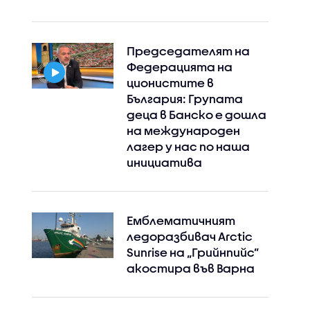
Председателят на
Федерацията на
ционистите в
България: Групата
деца в Банско е дошла
на международен
лагер у нас по наша
инициатива
Емблематичният
ледоразбивач Arctic
Sunrise на „Грийнпийс”
акостира във Варна