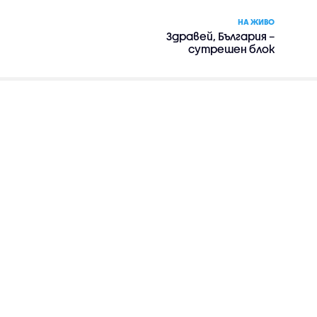
НА ЖИВО
Здравей, България –
сутрешен блок