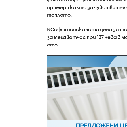
примери както за чувствителн
топлото.
В София поисканата цена за топ
за мегаватчас при 137 лева в м
сто.