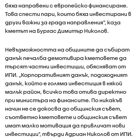
бяха направени с европейско финансиране.
Това спести пари, които бяха инвестирани в
други важни за града направления”, каза
кметът на Бургас Димитър Николов.
Невъзможността на общините да събират
данък печалба демотивира кметовете да
търсят частни инвестиции, обясняват от
ИПИ. „Корпоративният данък, подоходният
данък, който е голяма инвестиция в някой
малък район, всичко това отива директно
при министъра на финансите. По никакъв
начин не се докосва до общинския съвет,
съответно кметовете и общинския съвет
имат малко мотивация да привличат нови
инвестиции", твърди Адриан Николов от ИПИ.