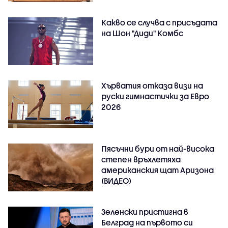
Какво се случва с присъдата
на Шон "Диди" Комбс
Хърватия отказа визи на
руски гимнастички за Евро
2026
Пясъчни бури от най-висока
степен връхлетяха
американския щат Аризона
(ВИДЕО)
Зеленски пристигна в
Белград на първото си