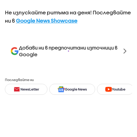
Не изпускайте ритъма на деня! Последвайте
ни в
Google News Showcase
Добави ни в предпочитани източници в
Google
Последвайте ни
NewsLetter
Google News
Youtube