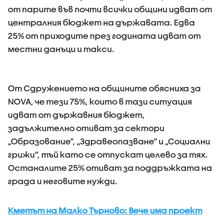
от парите във почти всички общини идват от
централния бюджет на държавата. Едва
25% от приходите през годината идват от
местни данъци и такси.
От Сдружението на общините обясниха за
NOVA, че тези 75%, които в тази ситуация
идват от държавния бюджет,
задължително отиват за сектори
„Образование”, „Здравеопазване” и „Социални
грижи”, тъй като се отпускат целево за тях.
Останалите 25% отиват за поддръжката на
града и неговите нужди.
Кметът на Малко Търново: Вече има проект