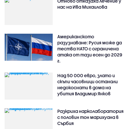
Отново отказаха лечение у
нас на Ива Михаилова
Американското
разузнаване: Русия може да
тества НАТО с ограничена
атака от тази есен до 2029
г.
Над 50 000 евро, злато и
скъпи часовници останали
недокоснати в дома на
убития Владимир Янков
Разкриха нарколаборатория
с половин тон марихуана в
Сърбия