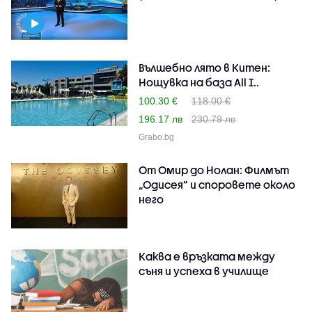
Вълшебно лято в Китен:
Нощувка на база All I..
100.30 €
118.00 €
196.17 лв
230.79 лв
Grabo.bg
От Омир до Нолан: Филмът
„Одисея” и споровете около
него
Каква е връзката между
съня и успеха в училище