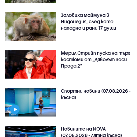
Заловиха маймуна в
Индонезия, след като
нападна и рани 17 души
Мерил Стрийп пуска на търг
костюми от „Дяволът носи
Прада 2“
Спортни новини (07.08.2026 -
късна)
Новините на NOVA
(07.08.2026 - лятна късна)