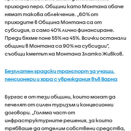
приходно перо. Общини като Монтана обаче
нямат такова облекчение. „60% от
приходите в Община Монтана са от
субсидия, а само 40% лично финансиране.
Преди бяхме поне 55% на 45%. Всички останали
общини в Монтана са 90% на субсидии”,
съобщи кметът на Монтана Златко Живков.
Безплатен градски транспорт за учащи,
пенсионери и хора с увреждания във Варна
Бургас е от тези общини, които могат да
печелят от силен туризъм и концесионни
договори. „Голяма част от
инфраструктурните решения, за които
трябваше да отделим собствени средства,