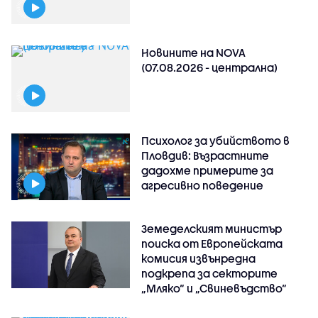
Новините на NOVA
(07.08.2026 - централна)
Психолог за убийството в
Пловдив: Възрастните
дадохме примерите за
агресивно поведение
Земеделският министър
поиска от Европейската
комисия извънредна
подкрепа за секторите
„Мляко“ и „Свиневъдство“