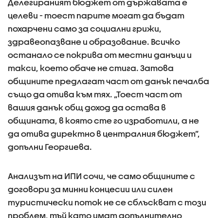
Делегираният бюджет от държавата е
целеви - тоест парите могат да бъдат
похарчени само за социални грижи,
здравеопазване и образование. Всичко
останало се покрива от местни данъци и
такси, което обаче не стига. Затова
общините предлагат част от данък печалба
също да отива към тях. „Тоест част от
вашия данък общ доход да остава в
общината, в която сте го изработили, а не
да отива директно в централния бюджет”,
допълни Георгиева.
Анализът на ИПИ сочи, че само общините с
договори за минни концесии или силен
туристически поток не се сблъскват с този
проблем, тъй като имат допълнително