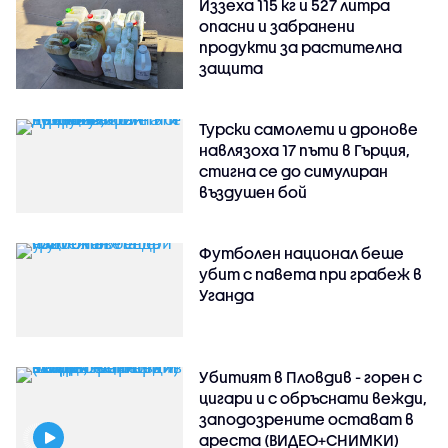
Иззеха 115 кг и 527 литра
опасни и забранени
продукти за растителна
защита
Турски самолети и дронове
навлязоха 17 пъти в Гърция,
стигна се до симулиран
въздушен бой
Футболен национал беше
убит с павета при грабеж в
Уганда
Убитият в Пловдив - горен с
цигари и с обръснати вежди,
заподозрените остават в
ареста (ВИДЕО+СНИМКИ)