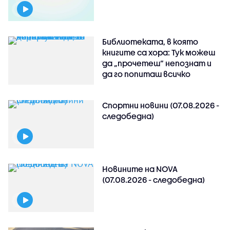
Библиотеката, в която
книгите са хора: Тук можеш
да „прочетеш“ непознат и
да го попиташ всичко
Спортни новини (07.08.2026 -
следобедна)
Новините на NOVA
(07.08.2026 - следобедна)