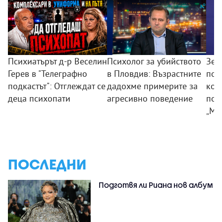
Психиатърът д-р Веселин
Психолог за убийството
Зем
Герев в "Телеграфно
в Пловдив: Възрастните
пои
подкастът": Отглеждат се
дадохме примерите за
ком
деца психопати
агресивно поведение
под
„Мл
ПОСЛЕДНИ
Подготвя ли Риана нов албум