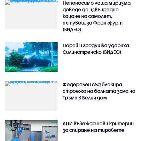
Непоносимо лоша миризма
доведе до извънредно
кацане на самолет,
пътуващ за Франкфурт
(ВИДЕО)
Порой и градушка удариха
Силинстренско (ВИДЕО)
Федерален съд блокира
строежа на балната зала на
Тръмп в Белия дом
АПИ въвежда нови критерии
за спиране на тировете