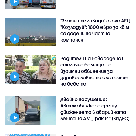
"Златните ливади" около АЕЦ
"Козлодуй": 1600 евро за кв.м
са дадени на частна
компания
Родители на новородено и
столична болница – с
взаимни обвинения за
здравословното състояние
на бебето
Двойно нарушение:
Автомобил кара срещу
движението в аварийната
лента на АМ „Тракия” (ВИДЕО)