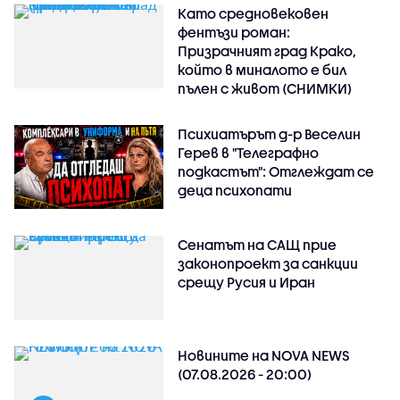
Като средновековен
фентъзи роман:
Призрачният град Крако,
който в миналото е бил
пълен с живот (СНИМКИ)
Психиатърът д-р Веселин
Герев в "Телеграфно
подкастът": Отглеждат се
деца психопати
Сенатът на САЩ прие
законопроект за санкции
срещу Русия и Иран
Новините на NOVA NEWS
(07.08.2026 - 20:00)