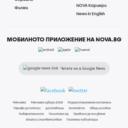
NOVA Кариери
Филми
News in English
МОБИЛНОТО ПРИЛОЖЕНИЕ НА NOVA.BG
Четете ни в Google News
Реклама
Реклама избори 2026
Разпространение на канали
Тарифа за откъси
Доставчици
Контакти
Общи условия
Поверителност
Политика ЛД
Правила за ползване
Етика и съответствие
Платени публикации