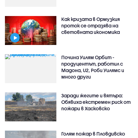
Как кризата в Ормузкия
проток се отразява на
световната икономика
Почина Уилям Орбит -
продуцентът, работил с
Мадона, U2, Роби Уилямс и
много други
Заради жегите и вятъра:
Обявиха екстремен риск от
пожари в Хасковско
Голям пожар в Пловдивско