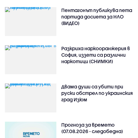
Пентагонът публикува пета
партида досиета за НЛО
(ВИДЕО)
Разкриха наркооранжерия в
София, иззети са различни
наркотици (СНИМКИ)
Двама души са убити при
руски обстрeл по украинския
град Изюм
Прогноза за времето
(07.08.2026 - следобедна)