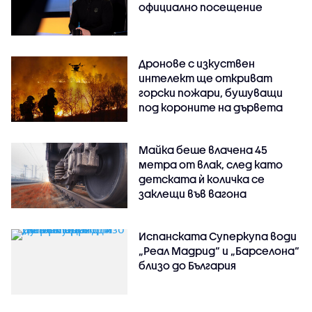
официално посещение
Дронове с изкуствен
интелект ще откриват
горски пожари, бушуващи
под короните на дървета
Майка беше влачена 45
метра от влак, след като
детската ѝ количка се
заклещи във вагона
Испанската Суперкупа води
„Реал Мадрид“ и „Барселона“
близо до България