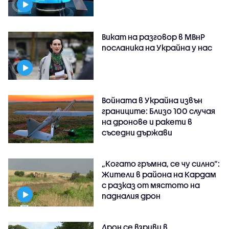
Викат на разговор в МВнР
посланика на Украйна у нас
Войната в Украйна извън
границите: Близо 100 случая
на дронове и ракети в
съседни държави
„Когато гръмна, се чу силно“:
Жители в района на Кардам
с разказ от мястото на
падналия дрон
Дрон се взриви в