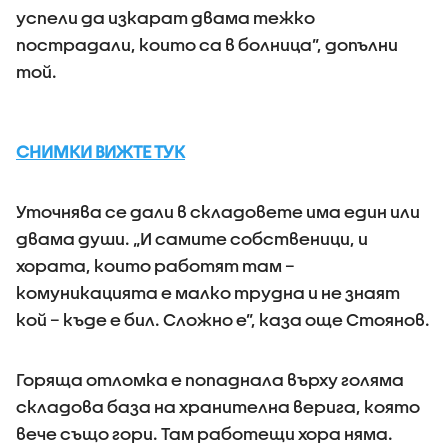
успели да изкарат двама тежко
пострадали, които са в болница”, допълни
той.
СНИМКИ ВИЖТЕ ТУК
Уточнява се дали в складовете има един или
двама души. „И самите собственици, и
хората, които работят там –
комуникацията е малко трудна и не знаят
кой – къде е бил. Сложно е”, каза още Стоянов.
Горяща отломка е попаднала върху голяма
складова база на хранителна верига, която
вече също гори. Там работещи хора няма.