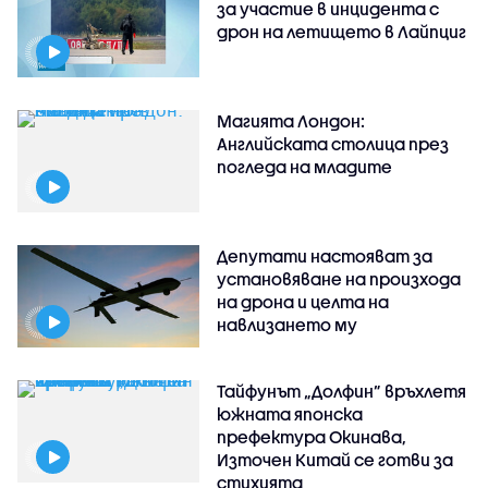
за участие в инцидента с
дрон на летището в Лайпциг
Магията Лондон:
Английската столица през
погледа на младите
Депутати настояват за
установяване на произхода
на дрона и целта на
навлизането му
Тайфунът „Долфин” връхлетя
южната японска
префектура Окинава,
Източен Китай се готви за
стихията