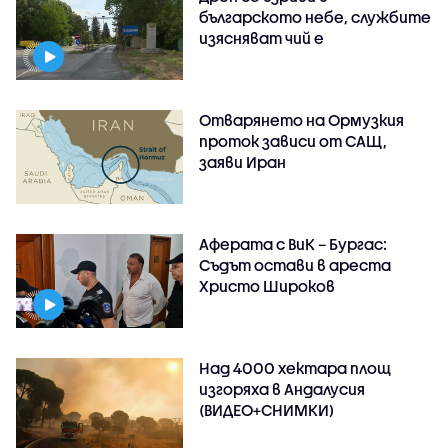
българското небе, службите
изясняват чий е
Отварянето на Ормузкия
проток зависи от САЩ,
заяви Иран
Аферата с ВиК – Бургас:
Съдът остави в ареста
Христо Широков
Над 4000 хектара площ
изгоряха в Андалусия
(ВИДЕО+СНИМКИ)