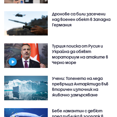
Дронове са били засечени
над военен обект в Западна
Германия
Турция поиска от Русия и
Украйна да обявят
мораториум на атаките в
Черно море
Учени: Топенето на леда
превръща Антарктида във
вторичен източник на
живачно замърсяване
Бебе ламантин с дебют
пред публика в зоопарк в