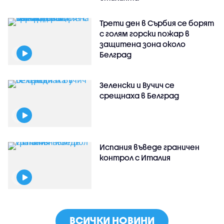
Трети ден в Сърбия се борят
с голям горски пожар в
защитена зона около
Белград
Зеленски и Вучич се
срещнаха в Белград
Испания въведе граничен
контрол с Италия
ВСИЧКИ НОВИНИ