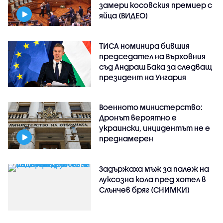
замери косовския премиер с
яйца (ВИДЕО)
ТИСА номинира бившия
председател на Върховния
съд Андраш Бака за следващ
президент на Унгария
Военното министерство:
Дронът вероятно е
украински, инцидентът не е
преднамерен
Задържаха мъж за палеж на
луксозна кола пред хотел в
Слънчев бряг (СНИМКИ)