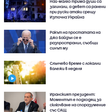
Най-малко трима души са
загинали, а девет са ранени
при руски атаки срещу
Източна Украйна
Ракът на простатата на
Джо Байдън се е
разпространил, съобщи
синът му
Слънчево време с локални
валежи в неделя
Иранският президент:
Моментът е подходящ за
сключване на споразумение
със САЩ