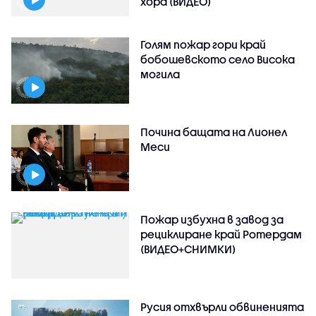
хора (ВИДЕО)
Голям пожар гори край
бобошевското село Висока
могила
Почина бащата на Лионел
Меси
Пожар избухна в завод за
рециклиране край Ротердам
(ВИДЕО+СНИМКИ)
Русия отхвърли обвиненията