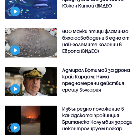
Южен Китай (ВИДЕО
600 малки птици фламинго
бяха освободени в една от
най-големите колонии в
Европа (ВИДЕО)
Адмирал Ефтимов за дрона
край Кардам: Няма
преднамерени действия
срещу България
Извънредно положение в
канадската провинция
Британска Колумбия заради
неконтролируем пожар