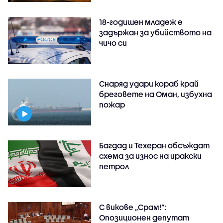
18-годишен младеж е
задържан за убийството на
чичо си
Снаряд удари кораб край
бреговете на Оман, избухна
пожар
Багдад и Техеран обсъждат
схема за износ на иракски
петрол
С викове „Срам!“:
Опозиционен депутат