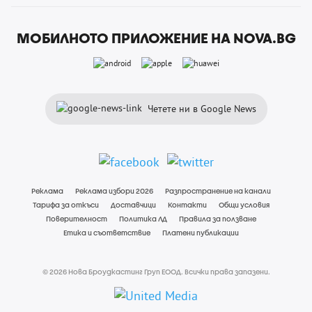
МОБИЛНОТО ПРИЛОЖЕНИЕ НА NOVA.BG
Четете ни в Google News
Реклама
Реклама избори 2026
Разпространение на канали
Тарифа за откъси
Доставчици
Контакти
Общи условия
Поверителност
Политика ЛД
Правила за ползване
Етика и съответствие
Платени публикации
© 2026 Нова Броудкастинг Груп ЕООД. Всички права запазени.