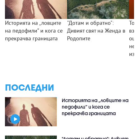
Историята на „ловците
"Дотам и обратно":
Тод
на педофили” и кога се
Дивият свят на Женда в
взр
прекрачва границата
Родопите
още
не 
изк
ПОСЛЕДНИ
Историята на „ловците на
педофили” и кога се
прекрачва границата
"Дотам и обратно": Дивият