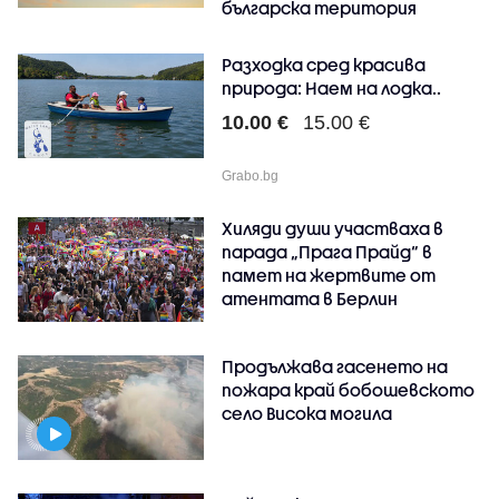
българска територия
Разходка сред красива
природа: Наем на лодка..
10.00 €
15.00 €
Grabo.bg
Хиляди души участваха в
парада „Прага Прайд“ в
памет на жертвите от
атентата в Берлин
Продължава гасенето на
пожара край бобошевското
село Висока могила