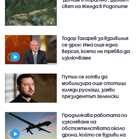
свят на Женда в Родопите
Тодор Тагарев за взривилия
се дрон: Има още една
версия, която не трябва да
изключваме
Путин се готви да
мобилизира още стотици
хиляди руснаци, заяви
президентът Зеленски
Продължава работата по
изясняване на
обстоятелствата около
дрона, който се взриви на