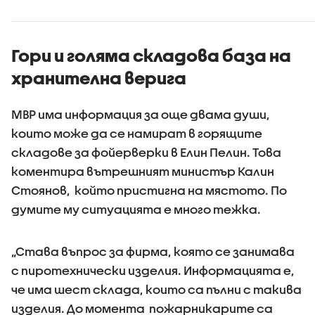
се взриви
българск
територ
Гори и голяма складова база на
хранителна верига
МВР има информация за още двама души,
които може да се намират в горящите
складове за фойерверки в Елин Пелин. Това
коментира вътрешният министър Калин
Стоянов, който пристигна на мястото. По
думите му ситуацията е много тежка.
„Става въпрос за фирма, която се занимава
с пиротехнически изделия. Информацията е,
че има шест склада, които са пълни с такива
изделия. До момента пожарникарите са