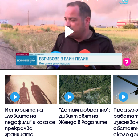
Историята на
"Дотам и обратно":
Продълж
„ловците на
Дивият свят на
работат
педофили” и кога се
Женда в Родопите
изясняван
прекрачва
обстоят
границата
около др