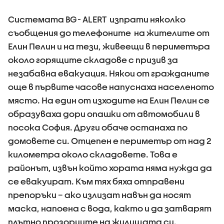
Системата BG- ALERT изпрати няколко
съобщения до телефоните на жителите от
Елин Пелин и на тези, живеещи в периметъра
около горящите складове с призив за
незабавна евакуация. Някои от гражданите
още в първите часове напуснаха населеното
място. На един от изходите на Елин Пелин се
образуваха дори опашки от автомобили в
посока София. Други обаче останаха по
домовете си. Отцепен е периметър от над 2
километра около складовете. Това е
районът, извън който хората няма нужда да
се евакуират. Към тях бяха отправени
препоръки – ако излизат навън да носят
маска, напоена с вода, както и да затварят
плътно прозорците на жилищата си.