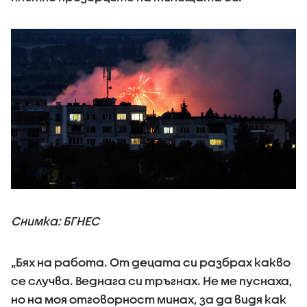
Снимка: БГНЕС
„Бях на работа. От децата си разбрах какво
се случва. Веднага си тръгнах. Не ме пуснаха,
но на моя отговорност минах, за да видя как