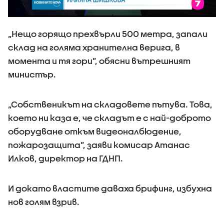
„Нещо горящо прехвърли 500 метра, запали
склад на голяма хранителна верига, в
момента и тя гори”, обясни вътрешният
министър.
„Собственикът на складовете пътува. Това,
което ни каза е, че складът е с най-доброто
оборудване откъм видеоналбюдение,
пожарозащита”, заяви комисар Атанас
Илков, директор на ГДНП.
И докато властите даваха брифинг, избухна
нов голям взрив.