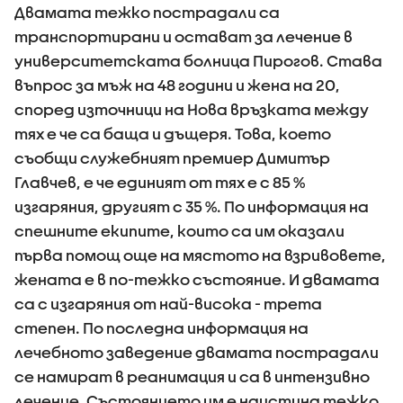
Двамата тежко пострадали са
транспортирани и остават за лечение в
университетската болница Пирогов. Става
въпрос за мъж на 48 години и жена на 20,
според източници на Нова връзката между
тях е че са баща и дъщеря. Това, което
съобщи служебният премиер Димитър
Главчев, е че единият от тях е с 85 %
изгаряния, другият с 35 %. По информация на
спешните екипите, които са им оказали
първа помощ още на мястото на взривовете,
жената е в по-тежко състояние. И двамата
са с изгаряния от най-висока - трета
степен. По последна информация на
лечебното заведение двамата пострадали
се намират в реанимация и са в интензивно
лечение. Състоянието им е наистина тежко