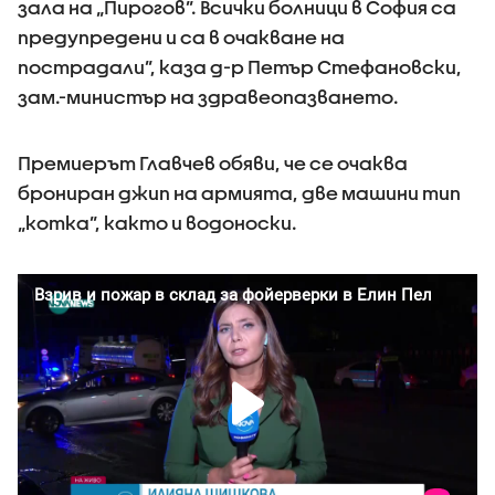
зала на „Пирогов”. Всички болници в София са
предупредени и са в очакване на
пострадали”, каза д-р Петър Стефановски,
зам.-министър на здравеопазването.
Премиерът Главчев обяви, че се очаква
брониран джип на армията, две машини тип
„котка”, както и водоноски.