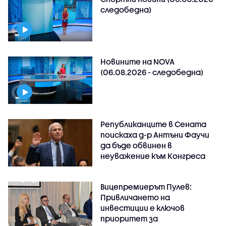
следобедна)
Новините на NOVA
(06.08.2026 - следобедна)
Републиканците в Сената
поискаха д-р Антъни Фаучи
да бъде обвинен в
неуважение към Конгреса
Вицепремиерът Пулев:
Привличането на
инвестиции е ключов
приоритет за