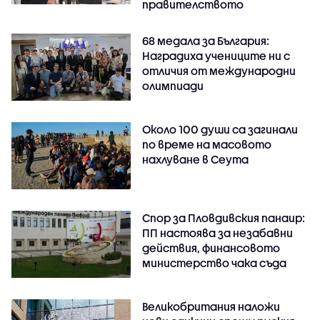
правителството
68 медала за България:
Наградиха учениците ни с
отличия от международни
олимпиади
Около 100 души са загинали
по време на масовото
нахлуване в Сеута
Спор за Пловдивския панаир:
ПП настоява за незабавни
действия, финансовото
министерство чака съда
Великобритания наложи