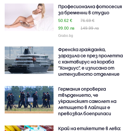
Професионална фотосесия
за бременни в студио
50.62 €
76.69 €
99.00 лв
149.99 лв
Grabo.bg
Френска гражданка,
заразила се през пролетта
с хантавирус на кораба
"Хондиус", е изписана от
интензивното отделение
Германия опроверга
твърдението, че
украинският самолет на
летището в Лайпциг е
превозвал боеприпаси
Край на етикетите в лева: