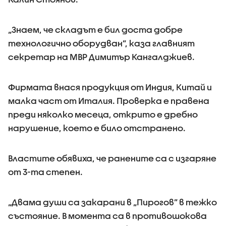
„Знаем, че складът е бил доста добре
технологично оборудван”, каза главният
секретар на МВР Димитър Кангалджиев.
Фирмата внася продукция от Индия, Китай и
малка част от Италия. Проверка е правена
преди няколко месеца, открито е дребно
нарушение, което е било отстранено.
Властите обявиха, че ранените са с изгаряне
от 3-та степен.
„Двама души са закарани в „Пирогов” в тежко
състояние. В момента са в противошокова