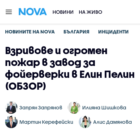
НОВИНИ
НА ЖИВО
НОВИНИТЕ НА NOVA
БЪЛГАРИЯ
ИНЦИДЕНТИ
Взривове и огромен
пожар в завод за
фойерверки в Елин Пелин
(ОБЗОР)
Запрян Запрянов
Илияна Шишкова
Мартин Керефейски
Алис Дамянова