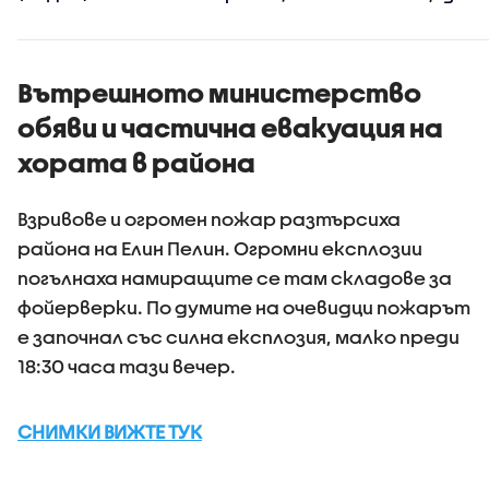
се включиха два
хеликопт
хеликоптера
Тръмп и 
(ВИДЕО+СНИМКИ)
самолет
Вътрешното министерство
обяви и частична евакуация на
хората в района
Взривове и огромен пожар разтърсиха
района на Елин Пелин. Огромни експлозии
погълнаха намиращите се там складове за
фойерверки. По думите на очевидци пожарът
е започнал със силна експлозия, малко преди
18:30 часа тази вечер.
СНИМКИ ВИЖТЕ ТУК