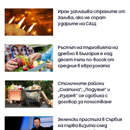
Иран заплашва страните от
Залива, ако не спрат
ударите на САЩ
Ръстът на търговията на
дребно в България е над
десет пъти по-висок от
средния в еврозоната
Столичните райони
„Слатина“, „Подуяне“ и
„Изгрев“ се сдобиха с
договор за почистване
Зеленски пристига в Сърбия
на първа визита след