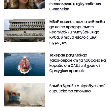
технологии и изкуствения
интелект
МВнР настоятелно съветва
да не се предприемат
неотложни пътувания до
Куба, в това число с цел
туризъм
Техеран разглежда
законопроект за забрана на
кораби от САЩ и Израел в
Ормузкия проток
Бомба взриви микробус край
сирийската столица