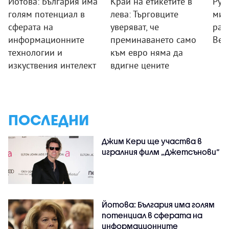
Йотова: България има
Край на етикетите в
Рум
голям потенциал в
лева: Търговците
мин
сферата на
уверяват, че
раб
информационните
преминаването само
Вел
технологии и
към евро няма да
изкуствения интелект
вдигне цените
ПОСЛЕДНИ
Джим Кери ще участва в
игралния филм „Джетсънови“
Йотова: България има голям
потенциал в сферата на
информационните