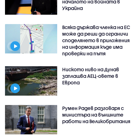
началото на войната в
Украйна
Всяка държава членка на ЕС
може да реши да ограничи
споделянето в приложения
на информация къде има
проверки на пътя
Ниското ниво на Дунав
заплашва АЕЦ-овете в
Европа
Румен Радев разговаря с
министъра на външните
работи на Великобритания