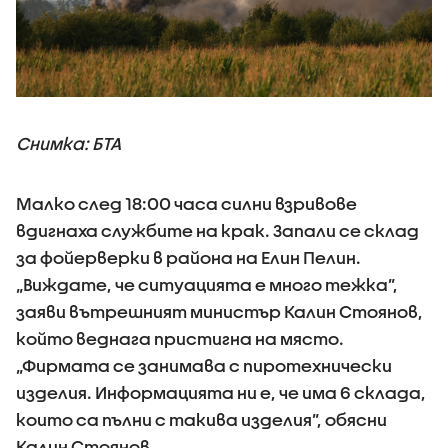
Снимка: БТА
Малко след 18:00 часа силни взривове
вдигнаха службите на крак. Запали се склад
за фойерверки в района на Елин Пелин.
„Виждате, че ситуацията е много тежка”,
заяви вътрешният министър Калин Стоянов,
който веднага пристигна на място.
„Фирмата се занимава с пиротехнически
изделия. Информацията ни е, че има 6 склада,
които са пълни с такива изделия”, обясни
Калин Стоянов.