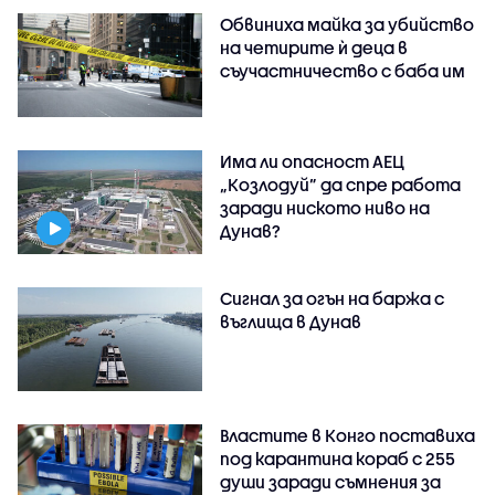
Обвиниха майка за убийство
на четирите ѝ деца в
съучастничество с баба им
Има ли опасност АЕЦ
„Козлодуй” да спре работа
заради ниското ниво на
Дунав?
Сигнал за огън на баржа с
въглища в Дунав
Властите в Конго поставиха
под карантина кораб с 255
души заради съмнения за