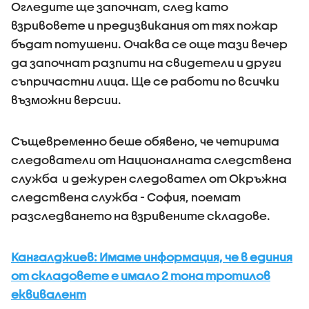
Огледите ще започнат, след като
взривовете и предизвикания от тях пожар
бъдат потушени. Очаква се още тази вечер
да започнат разпити на свидетели и други
съпричастни лица. Ще се работи по всички
възможни версии.
Същевременно беше обявено, че четирима
следователи от Националната следствена
служба и дежурен следовател от Окръжна
следствена служба - София, поемат
разследването на взривените складове.
Кангалджиев: Имаме информация, че в единия
от складовете е имало 2 тона тротилов
еквивалент