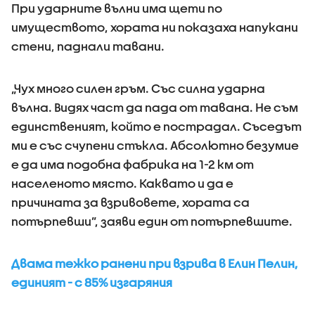
При ударните вълни има щети по
имуществото, хората ни показаха напукани
стени, паднали тавани.
„Чух много силен гръм. Със силна ударна
вълна. Видях част да пада от тавана. Не съм
единственият, който е пострадал. Съседът
ми е със счупени стъкла. Абсолютно безумие
е да има подобна фабрика на 1-2 км от
населеното място. Каквато и да е
причината за взривовете, хората са
потърпевши”, заяви един от потърпевшите.
Двама тежко ранени при взрива в Елин Пелин,
единият - с 85% изгаряния