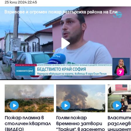
25 юли 2024 22:45
Пожар пламна в
Голям пожар
Властит
,
столичен квартал
временно затвори
разслед
(ВИДЕО)
"Тракия", в гасенето
инцидент