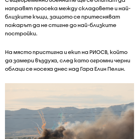
направят просека между складовете и най-
близките къщи, защото се притесняват
пожарът да не стигне до най-близките
постройки.
На място пристигна и екип на РИОСВ, който
да замери въздуха, след като огромни черни
облаци се носеха днес над Гара Елин Пелин.