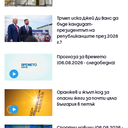
Тръмп иска Джей Ди Ванс да
бъде кандидат-
президентът на
републиканците през 2028
г.?
Прогноза за времето
(06.08.2026 - следобедна)
Оранжев и жълт код за
опасни жеги за почти цяла
България в петък
Спортни новини (06.08.2026 -