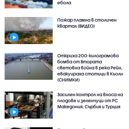
ебола
Пожар пламна в столичен
квартал (ВИДЕО)
Откриха 200-килограмова
бомба от Втората
световна война в река Рейн,
евакуираха стотици в Кьолн
(СНИМКИ)
Засилен контрол на вноса на
плодове и зеленчуци от РС
Македония, Сърбия и Турция