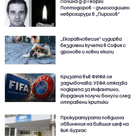
Почина д-р Георги
Поптодоров – дългогодишен
неврохирург в „Пирогов“
„Екоравновесие“ издирва
бездомни кучета в София с
дронове и ловни екипи
Кризата във ФИФА се
задълбочава: УЕФА отказва
подкрепа за Инфантино,
Йордания получи бонуси след
отправени критики
Прокуратурата повдигна
обвинения на бившия шеф на
ВиК-Бургас