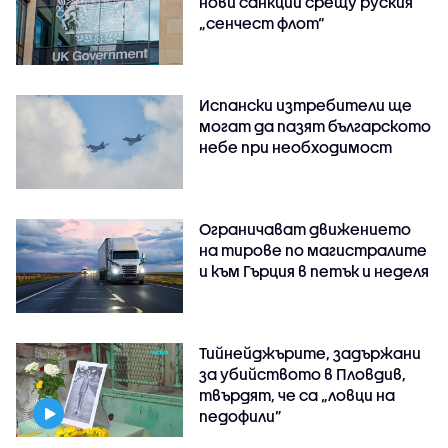
нови санкции срещу руския
„сенчест флот“
Испански изтребители ще
могат да пазят българското
небе при необходимост
Ограничават движението
на тирове по магистралите
и към Гърция в петък и неделя
Тийнейджърите, задържани
за убийството в Пловдив,
твърдят, че са „ловци на
педофили”