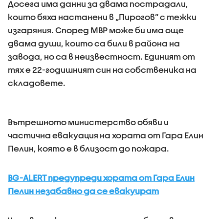
Досега има данни за двама пострадали,
които бяха настанени в „Пирогов” с тежки
изгаряния. Според МВР може би има още
двама души, които са били в района на
завода, но са в неизвестност. Единият от
тях е 22-годишният син на собственика на
складовете.
Вътрешното министерство обяви и
частична евакуация на хората от Гара Елин
Пелин, която е в близост до пожара.
BG-ALERT предупреди хората от Гара Елин
Пелин незабавно да се евакуират