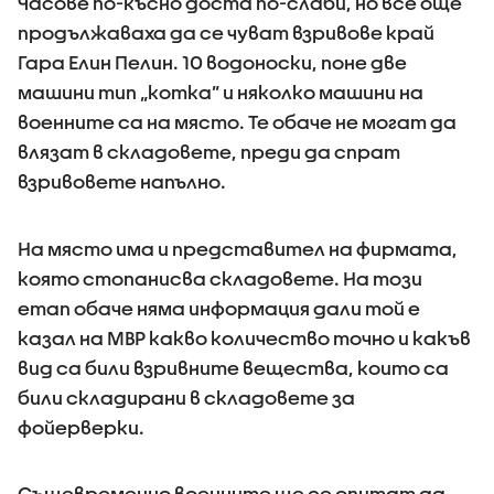
Часове по-късно доста по-слаби, но все още
продължаваха да се чуват взривове край
Гара Елин Пелин. 10 водоноски, поне две
машини тип „котка” и няколко машини на
военните са на място. Те обаче не могат да
влязат в складовете, преди да спрат
взривовете напълно.
На място има и представител на фирмата,
която стопанисва складовете. На този
етап обаче няма информация дали той е
казал на МВР какво количество точно и какъв
вид са били взривните вещества, които са
били складирани в складовете за
фойерверки.
Същевременно военните ще се опитат да