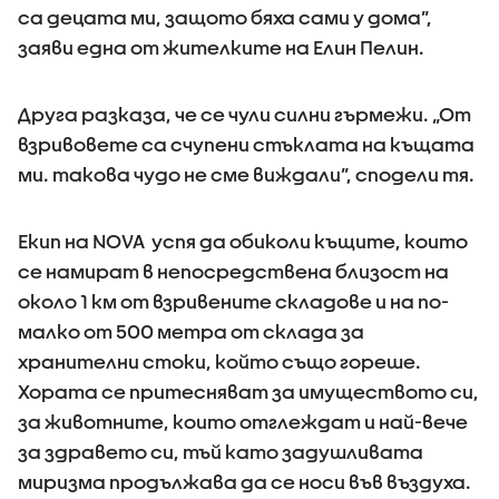
са децата ми, защото бяха сами у дома”,
заяви една от жителките на Елин Пелин.
Друга разказа, че се чули силни гърмежи. „От
взривовете са счупени стъклата на къщата
ми. такова чудо не сме виждали”, сподели тя.
Екип на NOVA успя да обиколи къщите, които
се намират в непосредствена близост на
около 1 км от взривените складове и на по-
малко от 500 метра от склада за
хранителни стоки, който също гореше.
Хората се притесняват за имуществото си,
за животните, които отглеждат и най-вече
за здравето си, тъй като задушливата
миризма продължава да се носи във въздуха.