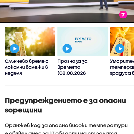
Слънчево време с
Прогноза за
Уморител
локални валежи в
времето
температ
а
неделя
(08.08.2026 -
градуса 
обедна)
Предупреждението е за опасни
горещини
Оранжев код за опасно високи температури
е обявен днес за 17 области на страната.