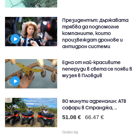
Президентът: Държавата
трябва да подпомогне
компаниите, които
произвеждат дронове и
антидрон системи
Една от най-красивите
пеперуди в света се появи в
музея в Пловдив
80 минути адреналин: АТB
сафари в Странджа, ..
51.08 €
66.47 €
Grabo.bg