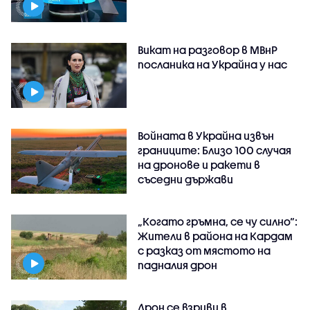
Викат на разговор в МВнР
посланика на Украйна у нас
Войната в Украйна извън
границите: Близо 100 случая
на дронове и ракети в
съседни държави
„Когато гръмна, се чу силно“:
Жители в района на Кардам
с разказ от мястото на
падналия дрон
Дрон се взриви в