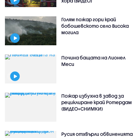
хора (ВИДЕО)
Голям пожар гори край
бобошевското село Висока
могила
Почина бащата на Лионел
Меси
Пожар избухна в завод за
рециклиране край Ротердам
(ВИДЕО+СНИМКИ)
Русия отхвърли обвиненията