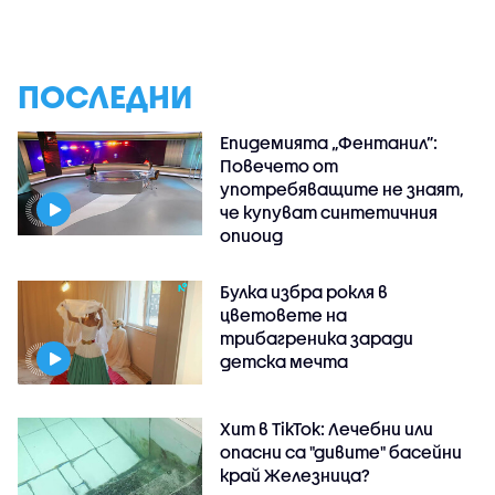
ПОСЛЕДНИ
Епидемията „Фентанил”:
Повечето от
употребяващите не знаят,
че купуват синтетичния
опиоид
Булка избра рокля в
цветовете на
трибагреника заради
детска мечта
Хит в TikTok: Лечебни или
опасни са "дивите" басейни
край Железница?