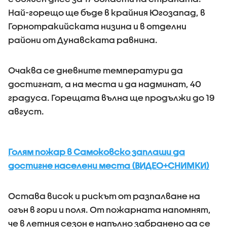
Най-горещо ще бъде в крайния Югозапад, в
Горнотракийската низина и в отделни
райони от Дунавската равнина.
Очаква се дневните температури да
достигнат, а на места и да надминат, 40
градуса. Горещата вълна ще продължи до 19
август.
Голям пожар в Самоковско заплаши да
достигне населени места (ВИДЕО+СНИМКИ)
Остава висок и рискът от разпалване на
огън в гори и поля. От пожарната напомнят,
че в летния сезон е напълно забранено да се