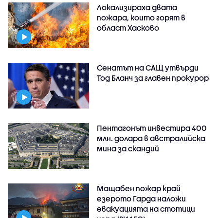
Локализираха двата
пожара, които горят в
област Хасково
Сенатът на САЩ утвърди
Тод Бланч за главен прокурор
Пентагонът инвестира 400
млн. долара в австралийска
мина за скандий
Мащабен пожар край
езерото Гарда наложи
евакуацията на стотици