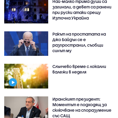
Най-малко трима души са
загинали, а девет са ранени
при руски атаки срещу
Източна Украйна
Ракът на простатата на
Джо Байдън се е
разпространил, съобщи
синът му
Слънчево време с локални
валежи в неделя
Иранският президент:
Моментът е подходящ за
сключване на споразумение
със САЩ