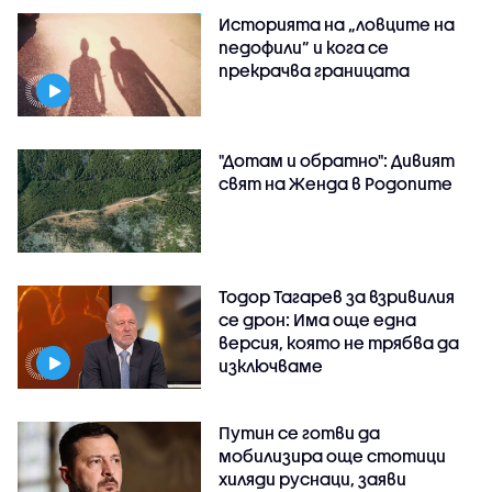
Историята на „ловците на
педофили” и кога се
прекрачва границата
"Дотам и обратно": Дивият
свят на Женда в Родопите
Тодор Тагарев за взривилия
се дрон: Има още една
версия, която не трябва да
изключваме
Путин се готви да
мобилизира още стотици
хиляди руснаци, заяви