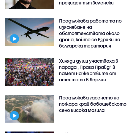
президентът Зеленски
Продължава работата по
изясняване на
обстоятелствата около
дрона, който се взриви на
българска територия
Хиляди души участваха в
парада „Прага Прайд“ в
памет на жертвите от
атентата в Берлин
Продължава гасенето на
пожара край бобошевското
село Висока могила