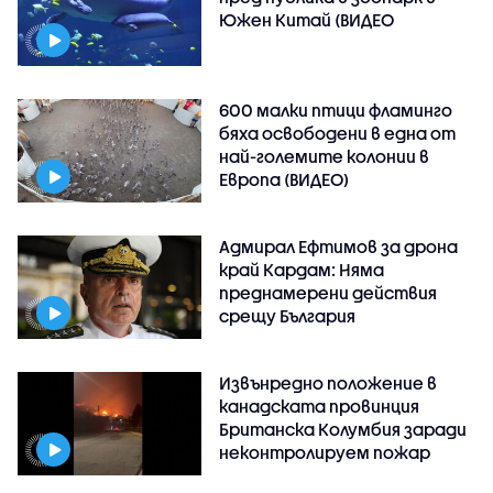
Южен Китай (ВИДЕО
600 малки птици фламинго
бяха освободени в една от
най-големите колонии в
Европа (ВИДЕО)
Адмирал Ефтимов за дрона
край Кардам: Няма
преднамерени действия
срещу България
Извънредно положение в
канадската провинция
Британска Колумбия заради
неконтролируем пожар