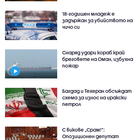
18-годишен младеж е
задържан за убийството на
чичо си
Снаряд удари кораб край
бреговете на Оман, избухна
пожар
Багдад и Техеран обсъждат
схема за износ на иракски
петрол
С викове „Срам!“:
Опозиционен депутат