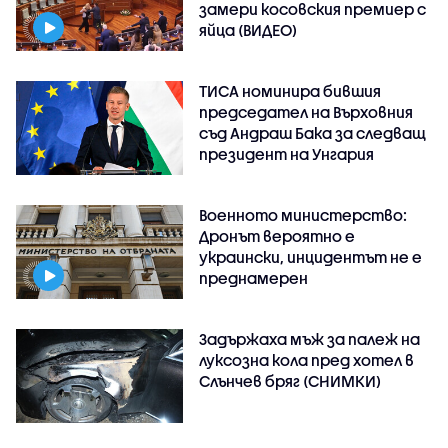
замери косовския премиер с
яйца (ВИДЕО)
ТИСА номинира бившия
председател на Върховния
съд Андраш Бака за следващ
президент на Унгария
Военното министерство:
Дронът вероятно е
украински, инцидентът не е
преднамерен
Задържаха мъж за палеж на
луксозна кола пред хотел в
Слънчев бряг (СНИМКИ)