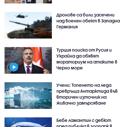
Дронове са били засечени
над военен обект в Западна
Германия
Турция поиска от Русия и
Украйна да обявят
мораториум на атаките в
Черно море
Учени: Топенето на леда
превръща Антарктида във
вторичен източник на
живачно замърсяване
Бебе ламантин с дебют
пред публика в зоопарк в