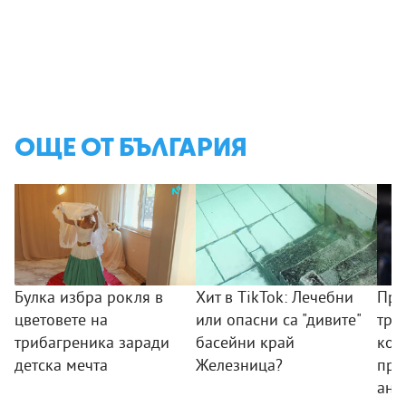
ОЩЕ ОТ БЪЛГАРИЯ
Булка избра рокля в
Хит в TikTok: Лечебни
Пре
цветовете на
или опасни са "дивите"
тря
трибагреника заради
басейни край
ком
детска мечта
Железница?
про
ант