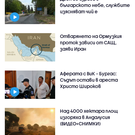
българското небе, службите
изясняват чий е
Отварянето на Ормузкия
проток зависи от САЩ,
заяви Иран
Аферата с ВиК – Бургас:
Съдът остави в ареста
Христо Широков
Над 4000 хектара площ
изгоряха в Андалусия
(ВИДЕО+СНИМКИ)