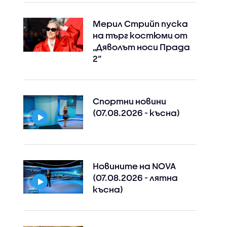
Мерил Стрийп пуска
на търг костюми от
„Дяволът носи Прада
2“
Спортни новини
(07.08.2026 - късна)
Instagram
Facebook
Новините на NOVA
(07.08.2026 - лятна
късна)