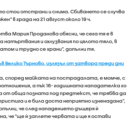
йто стои отстрани и снима. Сбиването се случва
н” в града на 21 август около 19 ч.
ва Мария Проданова обясни, че сега тя е в
а натъртвания и охлузвания по цялото тяло, в
том и трудно се храни”, допълни тя.
в Велико Търново, излязъл от затвора преди дни
а, според майката на пострадалата, е момче, с
оотношения, а пък 16- годишната нападателка го
на от обща позната под предтекст, че трябва да
 пристига и е била доста неприятно изненадана”,
опълни, че след нападението дъщеря ѝ
а, че "ще ѝ заплете червата и ще я остави