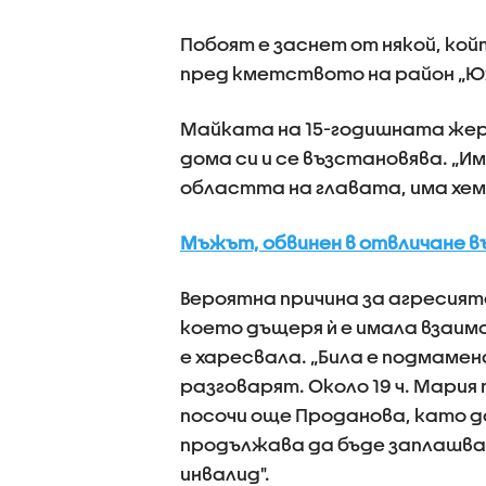
Побоят е заснет от някой, ко
пред кметството на район „Юже
Майката на 15-годишната жерт
дома си и се възстановява. „Им
областта на главата, има хема
Мъжът, обвинен в отвличане въ
Вероятна причина за агресият
което дъщеря ѝ е имала взаим
е харесвала. „Била е подмаме
разговарят. Около 19 ч. Мария
посочи още Проданова, като д
продължава да бъде заплашван
инвалид".