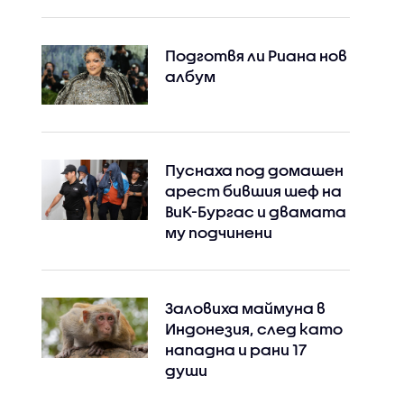
Подготвя ли Риана нов
албум
Пуснаха под домашен
арест бившия шеф на
ВиК-Бургас и двамата
му подчинени
Заловиха маймуна в
Индонезия, след като
нападна и рани 17
души