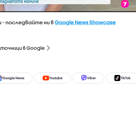
 - последвайте ни в
Google News Showcase
зточници в Google
Google News
Youtube
Viber
TikTok