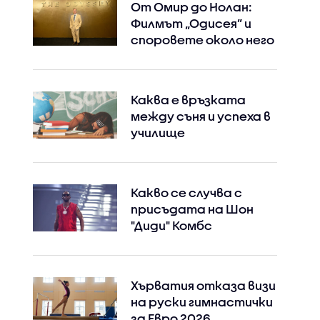
От Омир до Нолан:
Филмът „Одисея” и
споровете около него
Каква е връзката
между съня и успеха в
училище
Какво се случва с
присъдата на Шон
"Диди" Комбс
Хърватия отказа визи
на руски гимнастички
за Евро 2026