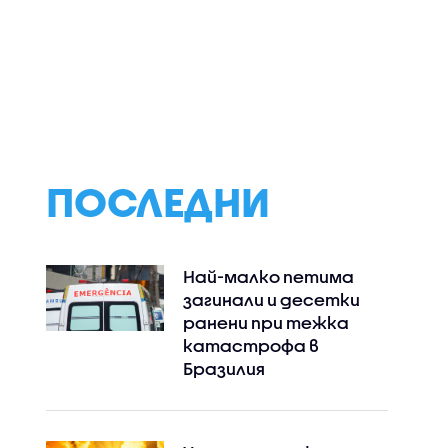
т
Нов спад на нивото
Ще бъдат ли
 на
на река Дунав
ремонтирани
Тракия",
трасетата в р
„Люлин” след дв
то
инцидента с тр
ък и
ПОСЛЕДНИ
Най-малко петима
загинали и десетки
ранени при тежка
катастрофа в
Бразилия