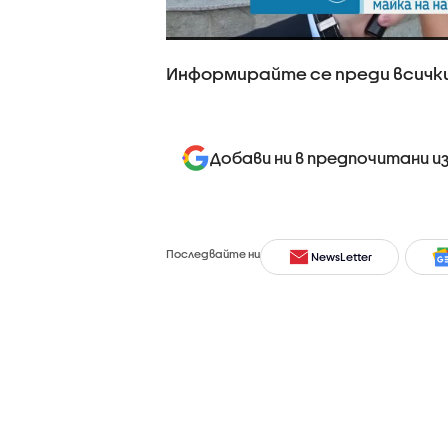
Информирайте се преди всички
Добави ни в предпочитани и
Последвайте ни
NewsLetter