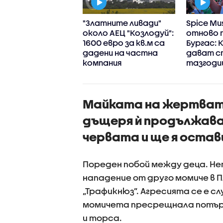
о се вижда на
"Златните ливади"
Spice Mus
сите от камери
около АЕЦ "Козлодуй":
отново 
ястото на
1600 евро за кв.м са
Бургас: 
тоносния побой
дадени на частна
дават с
овдив
компания
тазгод
издание
Майката на жертвата
дъщеря ѝ продължава 
червата и ще я остав
Пореден побой между деца. Н
нападение от друго момиче в П
„Трафикнюз”. Агресията се е сл
момичета пресрещнала потърп
и торса.