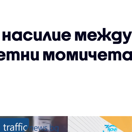
насилие между
етни момичета 