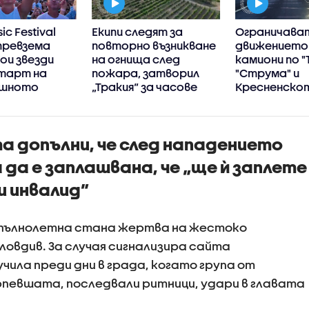
ic Festival
Екипи следят за
Ограничава
превзема
повторно възникване
движението
Кои звезди
на огнища след
камиони по "
тарт на
пожара, затворил
"Струма" и
ишното
„Тракия“ за часове
Кресненско
дефиле в пет
неделя
 допълни, че след нападението
да е заплашвана, че „ще ѝ заплете
и инвалид”
епълнолетна стана жертва на жестоко
ловдив. За случая сигнализира сайта
учила преди дни в града, когато група от
евшата, последвали ритници, удари в главата