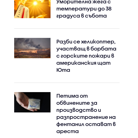
Уморителна жега с
температури до 38
градуса в събота
Разби се хеликоптер,
участващ в борбата
с горските пожари в
американския щат
Юта
Петима от
обвинените за
производство и
разпространение на
фентанил остават в
ареста