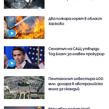
Два пожара горят в област
Хасково
Сенатът на САЩ утвърди
Тод Бланч за главен прокурор
Пентагонът инвестира 400
млн. долара в австралийска
мина за скандий
Мащабен пожар край