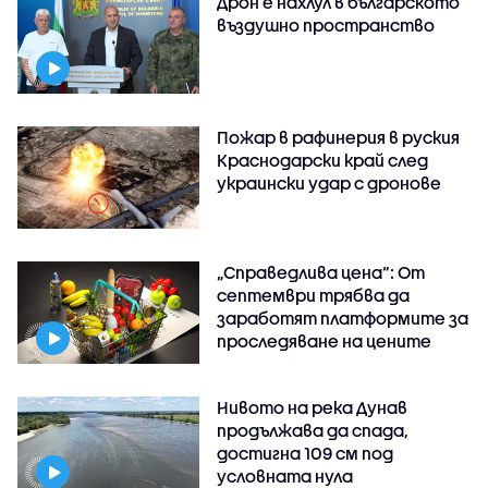
Дрон е нахлул в българското
въздушно пространство
Пожар в рафинерия в руския
Краснодарски край след
украински удар с дронове
„Справедлива цена“: От
септември трябва да
заработят платформите за
проследяване на цените
Нивото на река Дунав
продължава да спада,
достигна 109 см под
условната нула