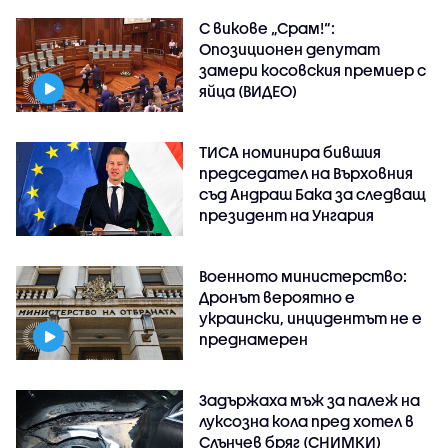
С викове „Срам!“:
Опозиционен депутат
замери косовския премиер с
яйца (ВИДЕО)
ТИСА номинира бившия
председател на Върховния
съд Андраш Бака за следващ
президент на Унгария
Военното министерство:
Дронът вероятно е
украински, инцидентът не е
преднамерен
Задържаха мъж за палеж на
луксозна кола пред хотел в
Слънчев бряг (СНИМКИ)