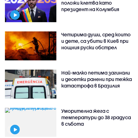
положи клетва като
президент на Колумбия
Четирима души, сред които
и дете, са убити в Киев при
нощния руски обстрел
Най-малко петима загинали
и десетки ранени при тежка
катастрофа в Бразилия
Уморителна жега с
температури до 38 градуса
в събота