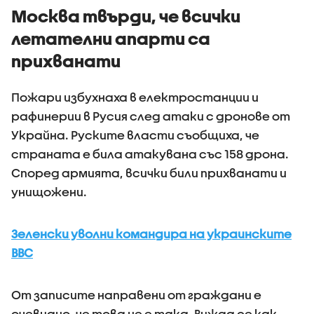
Москва твърди, че всички
летателни апарти са
прихванати
Пожари избухнаха в електростанции и
рафинерии в Русия след атаки с дронове от
Украйна. Руските власти съобщиха, че
страната е била атакувана със 158 дрона.
Според армията, всички били прихванати и
унищожени.
Зеленски уволни командира на украинските
ВВС
От записите направени от граждани е
очевидно, че това не е така. Вижда се как