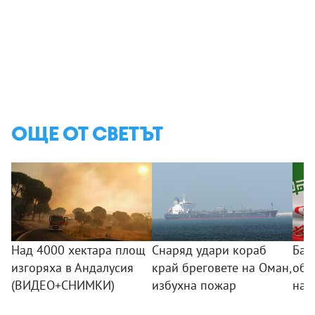
ОЩЕ ОТ СВЕТЪТ
Над 4000 хектара площ
Снаряд удари кораб
Баг
изгоряха в Андалусия
край бреговете на Оман,
обс
(ВИДЕО+СНИМКИ)
избухна пожар
на 