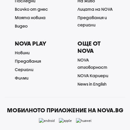
Последни
На живо
Всичко от днес
Лицата на NOVA
Моята новина
Предавания и
сериали
Видео
NOVA PLAY
ОЩЕ ОТ
NOVA
Новини
NOVA
Предавания
отговорност
Сериали
NOVA Кариери
Филми
News in English
МОБИЛНОТО ПРИЛОЖЕНИЕ НА NOVA.BG