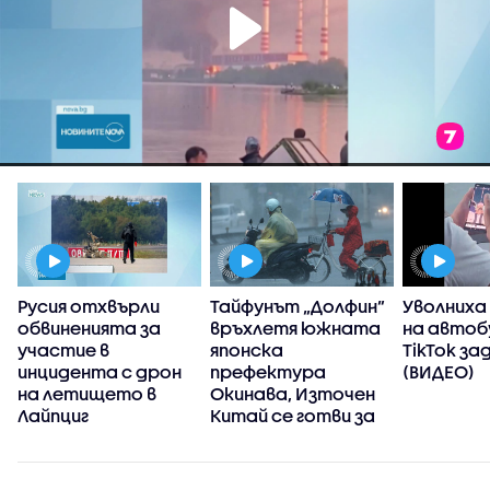
Русия отхвърли
Тайфунът „Долфин”
Уволниха
обвиненията за
връхлетя южната
на автоб
участие в
японска
TikTok за
инцидента с дрон
префектура
(ВИДЕО)
на летището в
Окинава, Източен
Лайпциг
Китай се готви за
стихията