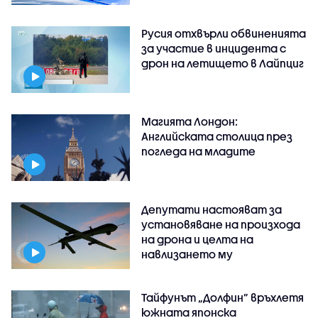
Русия отхвърли обвиненията
за участие в инцидента с
дрон на летището в Лайпциг
Магията Лондон:
Английската столица през
погледа на младите
Депутати настояват за
установяване на произхода
на дрона и целта на
навлизането му
Тайфунът „Долфин” връхлетя
южната японска