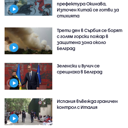
префектура Окинава,
Източен Китай се готви за
стихията
Трети ден в Сърбия се борят
с голям горски пожар в
защитена зона около
Белград
Зеленски и Вучич се
срещнаха в Белград
Испания въвежда граничен
контрол с Италия