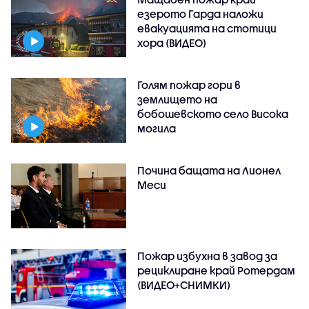
езерото Гарда наложи
евакуацията на стотици
хора (ВИДЕО)
Голям пожар гори в
землището на
бобошевското село Висока
могила
Почина бащата на Лионел
Меси
Пожар избухна в завод за
рециклиране край Ротердам
(ВИДЕО+СНИМКИ)