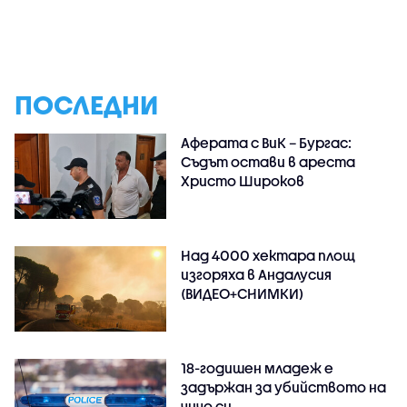
ПОСЛЕДНИ
Аферата с ВиК – Бургас:
Съдът остави в ареста
Христо Широков
Над 4000 хектара площ
изгоряха в Андалусия
(ВИДЕО+СНИМКИ)
18-годишен младеж е
задържан за убийството на
чичо си