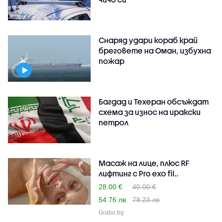
Снаряд удари кораб край
бреговете на Оман, избухна
пожар
Багдад и Техеран обсъждат
схема за износ на иракски
петрол
Масаж на лице, плюс RF
лифтинг с Pro exo fil..
28.00 €
40.00 €
54.76 лв
78.23 лв
Grabo.bg