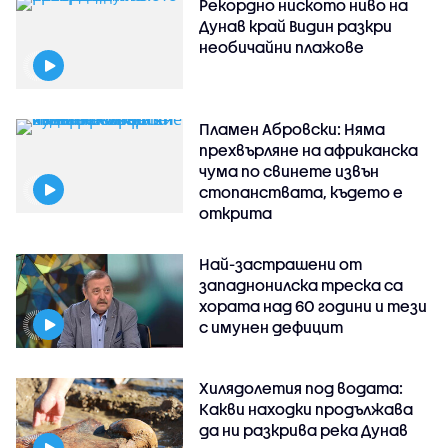
Рекордно ниското ниво на
Дунав край Видин разкри
необичайни плажове
Пламен Абровски: Няма
прехвърляне на африканска
чума по свинете извън
стопанствата, където е
открита
Най-застрашени от
западнонилска треска са
хората над 60 години и тези
с имунен дефицит
Хилядолетия под водата:
Какви находки продължава
да ни разкрива река Дунав