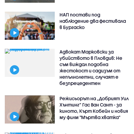
НАП постави под
наблюдение два фестивала
в Бургаско
Адвокат Марковски за
убийството в Пловдив: Не
съм виждал подобна
жестокост и садизъм от
непълнолетни, случаят е
безпрецедентен
Режисьорът на „Добрият Уил
Хънтинг“ Гас Ван Сант - за
киното, Кърт Кобейн и новия
му филм "Мъртва хватка"