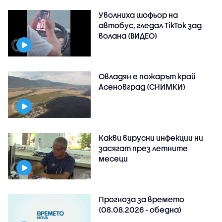
Уволниха шофьор на
автобус, гледал TikTok зад
волана (ВИДЕО)
Овладян е пожарът край
Асеновград (СНИМКИ)
Какви вирусни инфекции ни
засягат през летните
месеци
Прогноза за времето
(08.08.2026 - обедна)