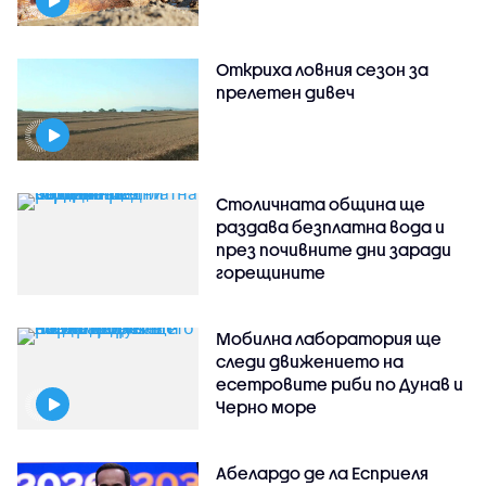
Откриха ловния сезон за
прелетен дивеч
Столичната община ще
раздава безплатна вода и
през почивните дни заради
горещините
Мобилна лаборатория ще
следи движението на
есетровите риби по Дунав и
Черно море
Абелардо де ла Есприеля