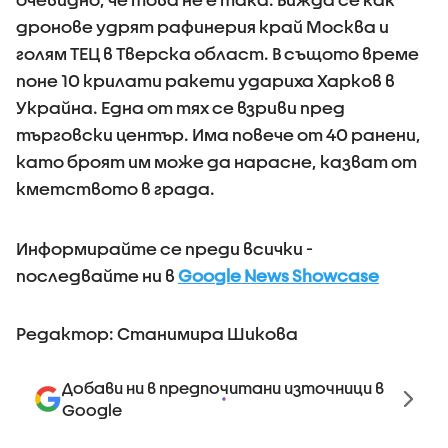
дронове удрят рафинерия край Москва и
голям ТЕЦ в Тверска област. В същото време
поне 10 крилати ракети удариха Харков в
Украйна. Една от тях се взриви пред
търговски център. Има повече от 40 ранени,
като броят им може да нарасне, казват от
кметството в града.
Информирайте се преди всички -
последвайте ни в
Google News Showcase
Редактор: Станимира Шикова
Добави ни в предпочитани източници в
Google