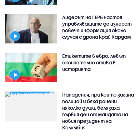
Лидерът на ГЕРБ настоя
управляващите да изнесат
повече информация около
случая с дрона край Кардам
Етикетите в евро, левът
окончателно отива в
историята
Нападения, при които загина
полицай и бяха ранени
няколко души, белязаха
първия ден от мандата на
новия президент на
Колумбия