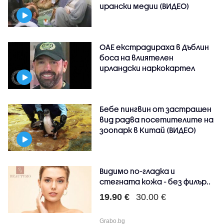
ирански медии (ВИДЕО)
ОАЕ екстрадираха в Дъблин
боса на влиятелен
ирландски наркокартел
Бебе пингвин от застрашен
вид радва посетителите на
зоопарк в Китай (ВИДЕО)
Видимо по-гладка и
стегната кожа - без филър..
19.90 €
30.00 €
Grabo.bg