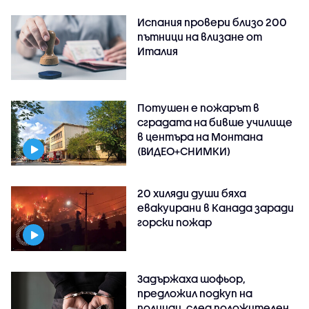
Испания провери близо 200
пътници на влизане от
Италия
Потушен е пожарът в
сградата на бивше училище
в центъра на Монтана
(ВИДЕО+СНИМКИ)
20 хиляди души бяха
евакуирани в Канада заради
горски пожар
Задържаха шофьор,
предложил подкуп на
полицаи, след положителен