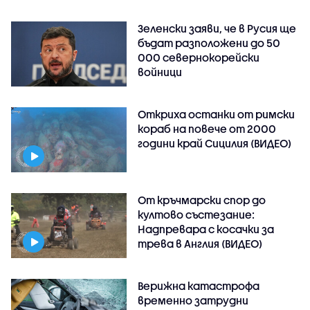
Зеленски заяви, че в Русия ще
бъдат разположени до 50
000 севернокорейски
войници
Откриха останки от римски
кораб на повече от 2000
години край Сицилия (ВИДЕО)
От кръчмарски спор до
култово състезание:
Надпревара с косачки за
трева в Англия (ВИДЕО)
Верижна катастрофа
временно затрудни