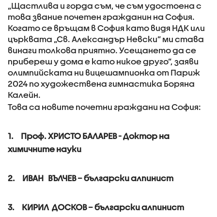
„Щастлива и горда съм, че съм удостоена с
това звание почетен гражданин на София.
Когато се връщам в София като видя НДК или
църквата „Св. Александър Невски” ми става
винаги толкова приятно. Усещането да се
прибереш у дома е като никое друго”, заяви
олимпийската ни вицешампионка от Париж
2024 по художествена гимнастика Боряна
Калейн.
Това са новите почетни граждани на София:
1. Проф. ХРИСТО БАЛАРЕВ - Доктор на
химичните науки
2. ИВАН ВЪЛЧЕВ – български алпинист
3. КИРИЛ ДОСКОВ – български алпинист