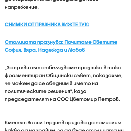
напрежение.
СНИМКИ ОТ ПРАЗНИКА ВИЖТЕ ТУК:
Столицата празнува: Почитаме Светите
София, Вяра, Надежда и Любов
„За пръви път отбелязваме празника в така
фрагментиран Общински съвет, показахме,
че можем да се обедним в името на
политическите решения”, каза
председателят на СОС Цветомир Петров.
Кметът Васил Терзиев призова да помислим
какво да направим, за да бъде столицата ни