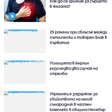
Как да се грижим за сърцето
в жегата?
25 ранени при сблъсък между
пътнически и товарен влак в
Хърватия
Полицията в Берлин
разследва два случая на
стрелба
Украинец е задържан за
убийството на негов
сънародник в частен
комплекс в община Несебър