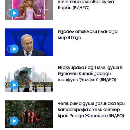
почетена със своя кукла
Барби (ВИДЕО)
Израел отхвърли плана за
мир в Газа
Евакуираха над 1 млн. души в
Източен Китай заради
тайфуна "Долфин" (ВИДЕО)
Четирима души загинаха при
катастрофа с хеликоптер
край Рио де Жанейро (ВИДЕО)