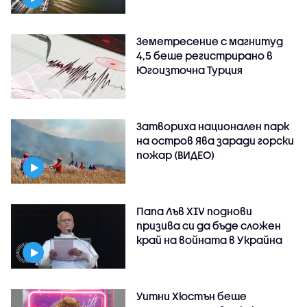
Земетресение с магнитуд
4,5 беше регистрирано в
Югоизточна Турция
Затвориха национален парк
на остров Ява заради горски
пожар (ВИДЕО)
Папа Лъв XIV поднови
призива си да бъде сложен
край на войната в Украйна
Уитни Хюстън беше