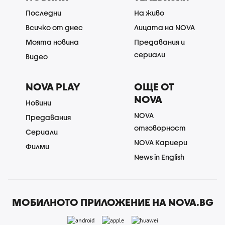
Последни
На живо
Всичко от днес
Лицата на NOVA
Моята новина
Предавания и
сериали
Видео
NOVA PLAY
ОЩЕ ОТ
NOVA
Новини
NOVA
Предавания
отговорност
Сериали
NOVA Кариери
Филми
News in English
МОБИЛНОТО ПРИЛОЖЕНИЕ НА NOVA.BG