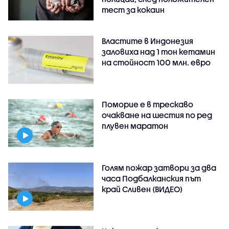
тест за кокаин
Властите в Индонезия
заловиха над 1 тон кетамин
на стойност 100 млн. евро
Поморие е в трескаво
очакване на шестия по ред
плувен маратон
Голям пожар затвори за два
часа Подбалканския път
край Сливен (ВИДЕО)