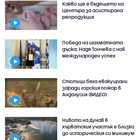
Какво ще е бъдещето на
Центъра за асистирана
репродукция
Победа на шахматната
дъска: Надя Тончева с нов
международен успех
Стотици бяха евакуирани
заради горския пожар в
Андалусия (ВИДЕО)
Нивото на Дунав в
хърватския участък е близко
до историческия си минимум