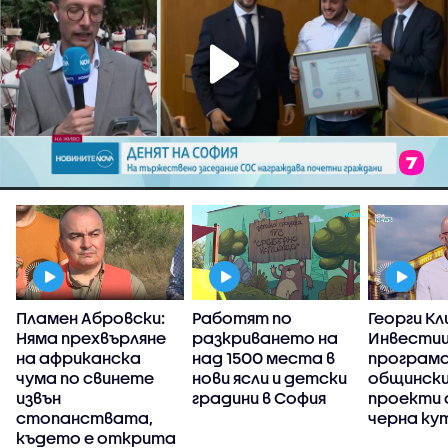
Пламен Абровски:
Работят по
Георги Кл
Няма прехвърляне
разкриването на
Инвести
на африканска
над 1500 места в
програма
чума по свинете
нови ясли и детски
общинск
извън
градини в София
проекти
стопанствата,
черна ку
където е открита