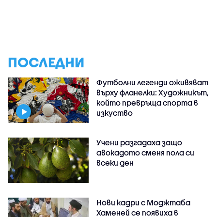
ПОСЛЕДНИ
Футболни легенди оживяват
върху фланелки: Художникът,
който превръща спорта в
изкуство
Учени разгадаха защо
авокадото сменя пола си
всеки ден
Нови кадри с Моджтаба
Хаменей се появиха в