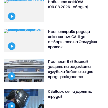
Новините на NOVA
(09.08.2026 - обедна)
Иран отправи редица
искания към САЩ за
отварянето на Ормузкия
проток
Протест във Варна в
защита на родилката,
изгубила бебето си дни
преди раждането
Свива ли се пазарът на
труда?