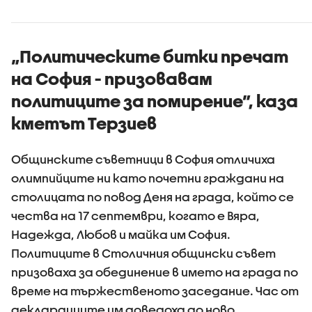
„Политическите битки пречат
на София - призовавам
политиците за помирение”, каза
кметът Терзиев
Общинските съветници в София отличиха
олимпийците ни като почетни граждани на
столицата по повод Деня на града, който се
чества на 17 септември, когато е Вяра,
Надежда, Любов и майка им София.
Политиците в Столичния общински съвет
призоваха за обединение в името на града по
време на тържественото заседание. Час от
декларациите им доведоха до ново