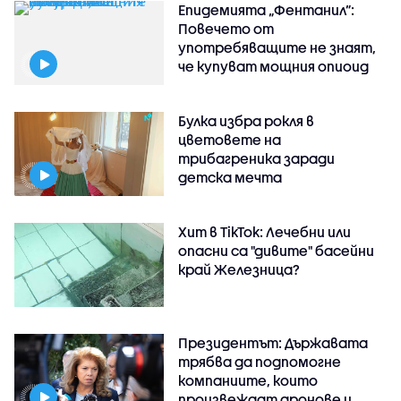
Епидемията „Фентанил”:
Повечето от
употребяващите не знаят,
че купуват мощния опиоид
Булка избра рокля в
цветовете на
трибагреника заради
детска мечта
Хит в TikTok: Лечебни или
опасни са "дивите" басейни
край Железница?
Президентът: Държавата
трябва да подпомогне
компаниите, които
произвеждат дронове и