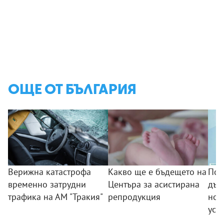
ОЩЕ ОТ БЪЛГАРИЯ
Верижна катастрофа
Какво ще е бъдещето на
Поб
временно затрудни
Центъра за асистирана
дъс
трафика на АМ "Тракия"
репродукция
нов
усп