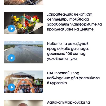
„Справедлива цена“: От
септември трябва да
заработят платформите за
проследяване на цените
Нивото на река Дунав
продължава да спада,
достигна 109 см под
условната нула
НАП постави под
наблюдение два фестивала
в Бургаско
Адвокат Марковски за