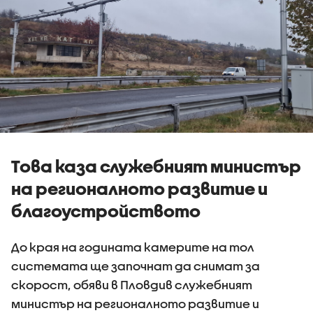
Това каза служебният министър
на регионалното развитие и
благоустройството
До края на годината камерите на тол
системата ще започнат да снимат за
скорост, обяви в Пловдив служебният
министър на регионалното развитие и