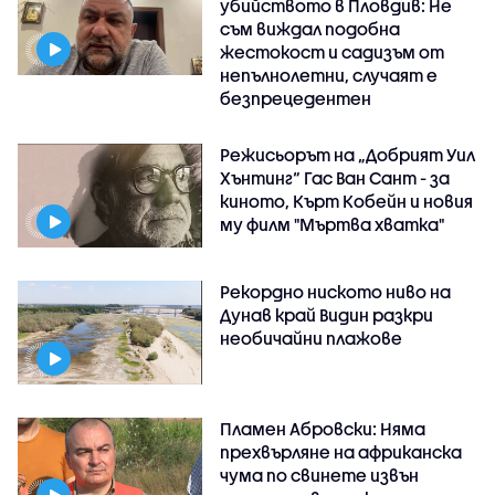
убийството в Пловдив: Не
съм виждал подобна
жестокост и садизъм от
непълнолетни, случаят е
безпрецедентен
Режисьорът на „Добрият Уил
Хънтинг“ Гас Ван Сант - за
киното, Кърт Кобейн и новия
му филм "Мъртва хватка"
Рекордно ниското ниво на
Дунав край Видин разкри
необичайни плажове
Пламен Абровски: Няма
прехвърляне на африканска
чума по свинете извън