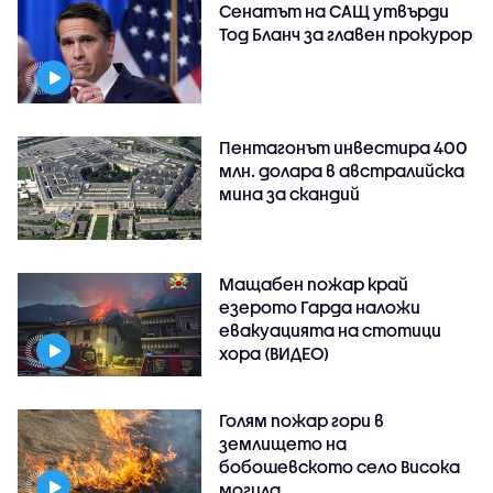
Сенатът на САЩ утвърди
Тод Бланч за главен прокурор
Пентагонът инвестира 400
млн. долара в австралийска
мина за скандий
Мащабен пожар край
езерото Гарда наложи
евакуацията на стотици
хора (ВИДЕО)
Голям пожар гори в
землището на
бобошевското село Висока
могила