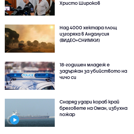
Христо Широков
Над 4000 хектара площ
изгоряха в Андалусия
(ВИДЕО+СНИМКИ)
18-годишен младеж е
задържан за убийството на
чичо си
Снаряд удари кораб край
бреговете на Оман, избухна
пожар