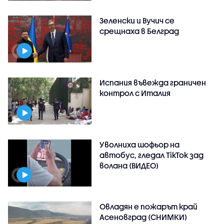
Зеленски и Вучич се
срещнаха в Белград
Испания въвежда граничен
контрол с Италия
Уволниха шофьор на
автобус, гледал TikTok зад
волана (ВИДЕО)
Овладян е пожарът край
Асеновград (СНИМКИ)