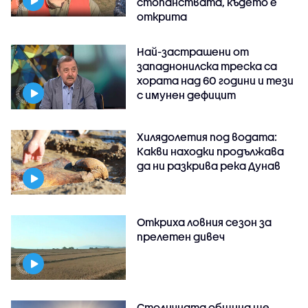
стопанствата, където е
открита
Най-застрашени от
западнонилска треска са
хората над 60 години и тези
с имунен дефицит
Хилядолетия под водата:
Какви находки продължава
да ни разкрива река Дунав
Откриха ловния сезон за
прелетен дивеч
Столичната община ще