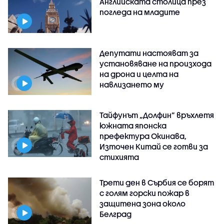
Английската столица през
погледа на младите
Депутати настояват за
установяване на произхода
на дрона и целта на
навлизането му
Тайфунът „Долфин” връхлетя
южната японска
префектура Окинава,
Източен Китай се готви за
стихията
Трети ден в Сърбия се борят
с голям горски пожар в
защитена зона около
Белград