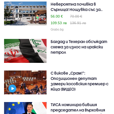
Невероятна почивка в
Сърница! Нощувка със за..
56.00 €
70.00 €
109.53 лв
136.91 лв
Grabo.bg
Багдад и Техеран обсъждат
схема за износ на иракски
петрол
С викове „Срам!“:
Опозиционен депутат
замери косовския премиер с
яйца (ВИДЕО)
ТИСА номинира бившия
председател на Върховния