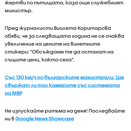
жертви по пътищата, каза още служебният
министър.
Пред журналисти Виолета Коритарова
обяви, че за следващата година не се очаква
увеличение на цените на винетните
стикери: "Обсъждаме те да останат на
същите цени, както сега".
Със 130 км/ч по българските магистрали: Ще
свържат ли тол камерите със системата
на МВР
Не изпускайте ритъма на деня! Последвайте
ни в
Google News Showcase