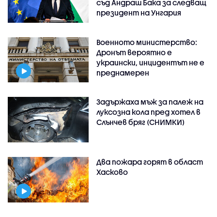
съд Андраш Бака за следващ
президент на Унгария
Военното министерство:
Дронът вероятно е
украински, инцидентът не е
преднамерен
Задържаха мъж за палеж на
луксозна кола пред хотел в
Слънчев бряг (СНИМКИ)
Два пожара горят в област
Хасково