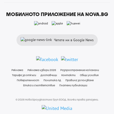
МОБИЛНОТО ПРИЛОЖЕНИЕ НА NOVA.BG
Четете ни в Google News
Реклама
Реклама избори 2026
Разпространение на канали
Тарифа за откъси
Доставчици
Контакти
Общи условия
Поверителност
Политика ЛД
Правила за ползване
Етика и съответствие
Платени публикации
© 2026 Нова Броудкастинг Груп ЕООД. Всички права запазени.