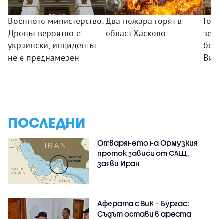
Военното министерство:
Два пожара горят в
Гол
Дронът вероятно е
област Хасково
зем
украински, инцидентът
боб
не е преднамерен
Вис
ПОСЛЕДНИ
Отварянето на Ормузкия
проток зависи от САЩ,
заяви Иран
Аферата с ВиК – Бургас:
Съдът остави в ареста