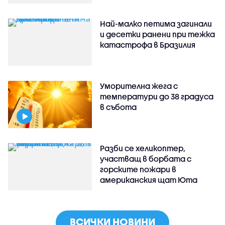
Най-малко петима загинали
и десетки ранени при тежка
катастрофа в Бразилия
Уморителна жега с
температури до 38 градуса
в събота
Разби се хеликоптер,
участващ в борбата с
горските пожари в
американския щат Юта
ВСИЧКИ НОВИНИ