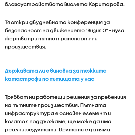
благоустройството Виолета Коритарова.
Тя откри двудневната конференция за
безопасност на движението "Визия 0“ - нула
жертви при пътно транспортнни
произшествия.
Държавата ли е виновна за тежките
катастрофи по пътищата у нас
Трябват ни работещи решения за превенция
на пътните произшествия. Пътната
инфраструктура е основен елемент и
когато я поддържаме, ще може да има
реални резултати. Целта ни е да няма