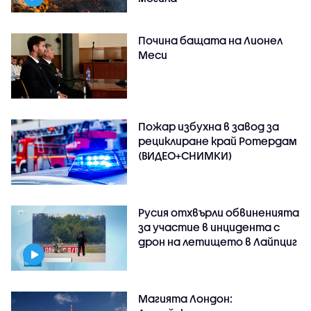
Почина бащата на Лионел
Меси
Пожар избухна в завод за
рециклиране край Ротердам
(ВИДЕО+СНИМКИ)
Русия отхвърли обвиненията
за участие в инцидента с
дрон на летището в Лайпциг
Магията Лондон: