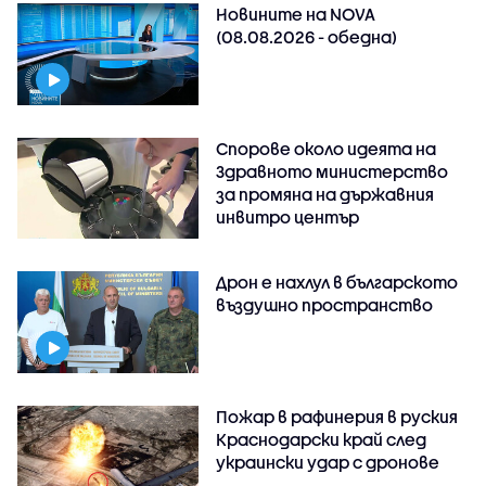
Новините на NOVA
(08.08.2026 - обедна)
Спорове около идеята на
Здравното министерство
за промяна на държавния
инвитро център
Дрон е нахлул в българското
въздушно пространство
Пожар в рафинерия в руския
Краснодарски край след
украински удар с дронове