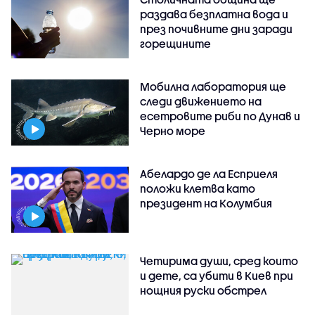
раздава безплатна вода и
през почивните дни заради
горещините
Мобилна лаборатория ще
следи движението на
есетровите риби по Дунав и
Черно море
Абелардо де ла Есприеля
положи клетва като
президент на Колумбия
Четирима души, сред които
и дете, са убити в Киев при
нощния руски обстрел