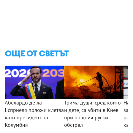
ОЩЕ ОТ СВЕТЪТ
Абелардо де ла
Трима души, сред които
Най
Есприеля положи клетва
и дете, са убити в Киев
заг
като президент на
при нощния руски
ран
Колумбия
обстрел
кат