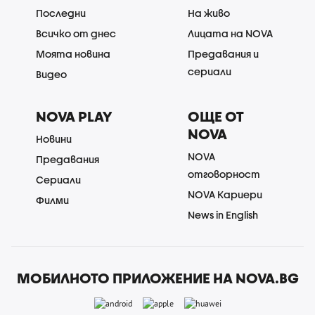
Последни
На живо
Всичко от днес
Лицата на NOVA
Моята новина
Предавания и
сериали
Видео
NOVA PLAY
ОЩЕ ОТ
NOVA
Новини
NOVA
Предавания
отговорност
Сериали
NOVA Кариери
Филми
News in English
МОБИЛНОТО ПРИЛОЖЕНИЕ НА NOVA.BG