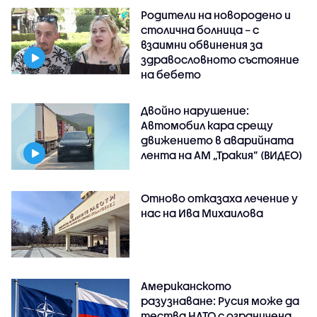
Родители на новородено и
столична болница – с
взаимни обвинения за
здравословното състояние
на бебето
Двойно нарушение:
Автомобил кара срещу
движението в аварийната
лента на АМ „Тракия” (ВИДЕО)
Отново отказаха лечение у
нас на Ива Михаилова
Американското
разузнаване: Русия може да
тества НАТО с ограничена