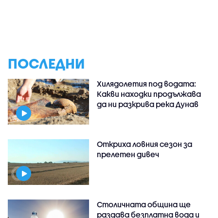
ПОСЛЕДНИ
Хилядолетия под водата:
Какви находки продължава
да ни разкрива река Дунав
Откриха ловния сезон за
прелетен дивеч
Столичната община ще
раздава безплатна вода и