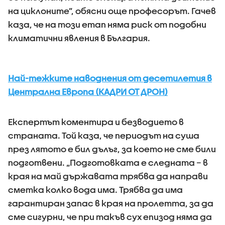
на циклоните”, обясни още професорът. Гачев
каза, че на този етап няма риск от подобни
климатични явления в България.
Най-тежките наводнения от десетилетия в
Централна Европа (КАДРИ ОТ ДРОН)
Експертът коментира и безводието в
страната. Той каза, че периодът на суша
през лятото е бил дълъг, за което не сме били
подготвени. „Подготовката е следната – в
края на май държавата трябва да направи
сметка колко вода има. Трябва да има
гарантиран запас в края на пролетта, за да
сме сигурни, че при такъв сух епизод няма да