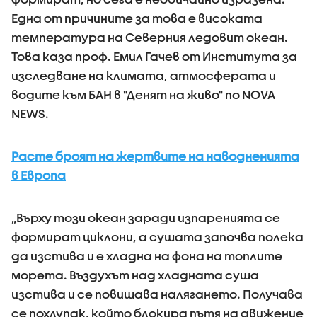
Една от причините за това е високата
температура на Северния ледовит океан.
Това каза проф. Емил Гачев от Института за
изследване на климата, атмосферата и
водите към БАН в "Денят на живо" по NOVA
NEWS.
Расте броят на жертвите на наводненията
в Европа
„Върху този океан заради изпаренията се
формират циклони, а сушата започва полека
да изстива и е хладна на фона на топлите
морета. Въздухът над хладната суша
изстива и се повишава налягането. Получава
се похлупак, който блокира пътя на движение