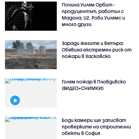
Почина Уилям Орбит -
продуцентът, работил с
Мадона, U2, Роби Уилямс и
много други
Заради жегите и вятъра:
Обявиха екстремен риск от
пожари в Хасковско
Голям пожар в Пловдивско
(ВИДЕО+СНИМКИ)
Боди камери ще записват
проверките на строителни
обекти в София