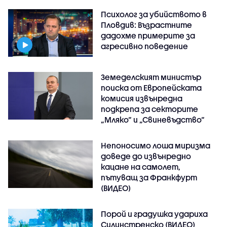
Психолог за убийството в
Пловдив: Възрастните
дадохме примерите за
агресивно поведение
Земеделският министър
поиска от Европейската
комисия извънредна
подкрепа за секторите
„Мляко“ и „Свиневъдство“
Непоносимо лоша миризма
доведе до извънредно
кацане на самолет,
пътуващ за Франкфурт
(ВИДЕО)
Порой и градушка удариха
Силинстренско (ВИДЕО)