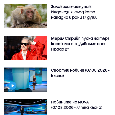
Заловиха маймуна в
Индонезия, след като
нападна и рани 17 души
Мерил Стрийп пуска на търг
костюми от „Дяволът носи
Прада 2“
Спортни новини (07.08.2026 -
късна)
Новините на NOVA
(07.08.2026 - лятна късна)