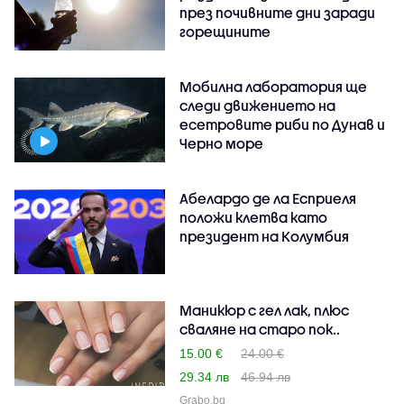
през почивните дни заради
горещините
Мобилна лаборатория ще
следи движението на
есетровите риби по Дунав и
Черно море
Абелардо де ла Есприеля
положи клетва като
президент на Колумбия
Маникюр с гел лак, плюс
сваляне на старо пок..
15.00 €
24.00 €
29.34 лв
46.94 лв
Grabo.bg