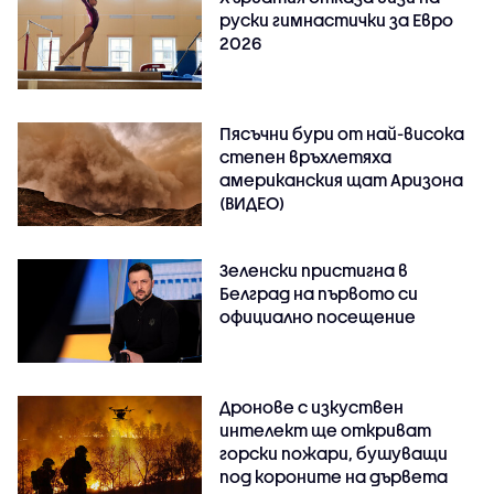
руски гимнастички за Евро
2026
Пясъчни бури от най-висока
степен връхлетяха
американския щат Аризона
(ВИДЕО)
Зеленски пристигна в
Белград на първото си
официално посещение
Дронове с изкуствен
интелект ще откриват
горски пожари, бушуващи
под короните на дървета