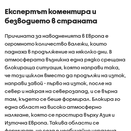
Експертът коментира и
безводието в страната
Причината за наводненията в Европа е
огромното количество валежи, които
паднаха в продължение на няколко дни. В
атмосферата възникна една рядко срещана
блокираща ситуация, която направи така,
че този циклон вместо да продължи на изток,
направи завой - първо на изток, после на
север и накрая на северозапад, и се върна
там, където се беше формирал. Блокира го
една област на високо атмосферно
налягане, която се простира върху Азия и
Източна Европа. Такива области се
формират, но сега е необичайно изразена.