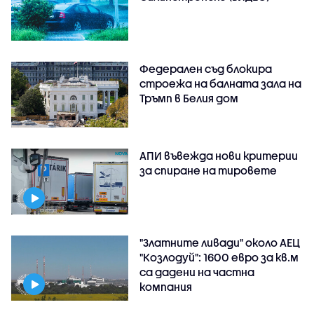
Федерален съд блокира
строежа на балната зала на
Тръмп в Белия дом
АПИ въвежда нови критерии
за спиране на тировете
"Златните ливади" около АЕЦ
"Козлодуй": 1600 евро за кв.м
са дадени на частна
компания