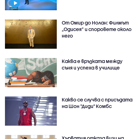
От Омир до Нолан: Филмът
„Одисея” и споровете около
него
Каква е връзката между
съня и успеха в училище
Какво се случва с присъдата
на Шон "Диди" Комбс
Хърватия отказа визи на