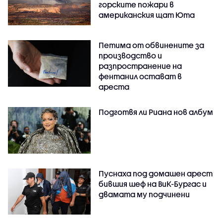
горските пожари в
американския щат Юта
Петима от обвинените за
производство и
разпространение на
фентанил остават в
ареста
Подготвя ли Риана нов албум
Пуснаха под домашен арест
бившия шеф на ВиК-Бургас и
двамата му подчинени