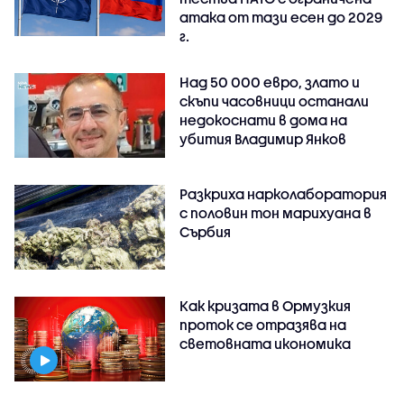
атака от тази есен до 2029
г.
Над 50 000 евро, злато и
скъпи часовници останали
недокоснати в дома на
убития Владимир Янков
Разкриха нарколаборатория
с половин тон марихуана в
Сърбия
Как кризата в Ормузкия
проток се отразява на
световната икономика