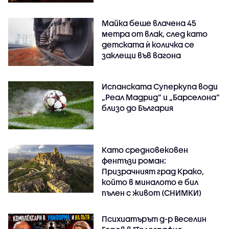
Майка беше влачена 45
метра от влак, след като
детската ѝ количка се
заклещи във вагона
Испанската Суперкупа води
„Реал Мадрид“ и „Барселона“
близо до България
Като средновековен
фентъзи роман:
Призрачният град Крако,
който в миналото е бил
пълен с живот (СНИМКИ)
Психиатърът д-р Веселин