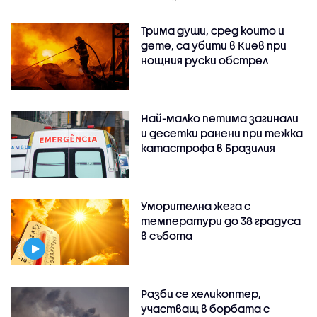
Трима души, сред които и
дете, са убити в Киев при
нощния руски обстрел
Най-малко петима загинали
и десетки ранени при тежка
катастрофа в Бразилия
Уморителна жега с
температури до 38 градуса
в събота
Разби се хеликоптер,
участващ в борбата с