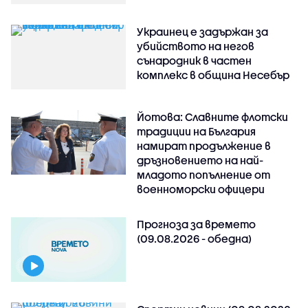
Украинец е задържан за
убийството на негов
сънародник в частен
комплекс в община Несебър
Йотова: Славните флотски
традиции на България
намират продължение в
дръзновението на най-
младото попълнение от
военноморски офицери
Прогноза за времето
(09.08.2026 - обедна)