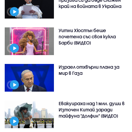
призива си да бъде сложен
край на войната в Украйна
Уитни Хюстън беше
почетена със своя кукла
Барби (ВИДЕО)
Израел отхвърли плана за
мир в Газа
Евакуираха над 1 млн. души в
Източен Китай заради
тайфуна "Долфин" (ВИДЕО)