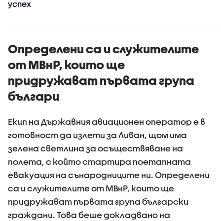
успех
Определени са и служителите
от МВнР, които ще
придружават първата група
българи
Екип на Държавния авиационен оператор е в
готовност да излети за Ливан, щом има
зелена светлина за осъществяване на
полета, с който стартира поетапната
евакуация на сънародниците ни. Определени
са и служителите от МВнР, които ще
придружават първата група български
граждани. Това беше докладвано на