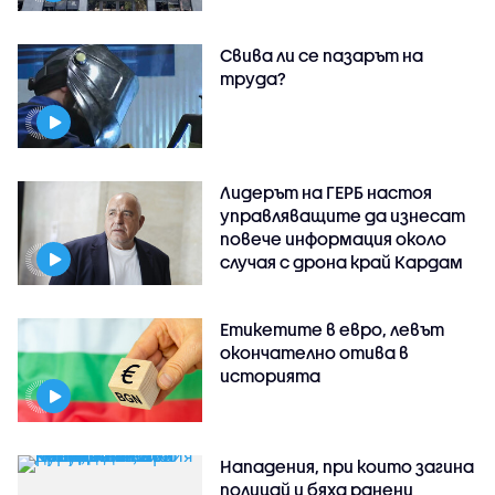
Свива ли се пазарът на
труда?
Лидерът на ГЕРБ настоя
управляващите да изнесат
повече информация около
случая с дрона край Кардам
Етикетите в евро, левът
окончателно отива в
историята
Нападения, при които загина
полицай и бяха ранени