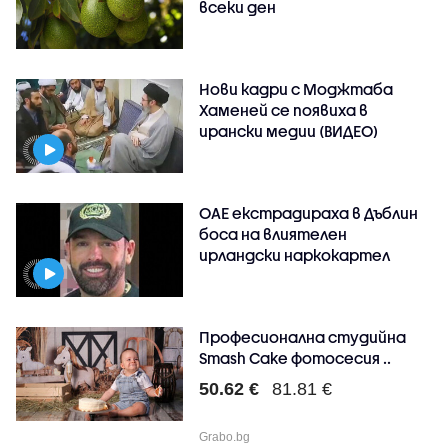
всеки ден
Нови кадри с Моджтаба
Хаменей се появиха в
ирански медии (ВИДЕО)
ОАЕ екстрадираха в Дъблин
боса на влиятелен
ирландски наркокартел
Професионална студийна
Smash Cake фотосесия ..
50.62 €
81.81 €
Grabo.bg