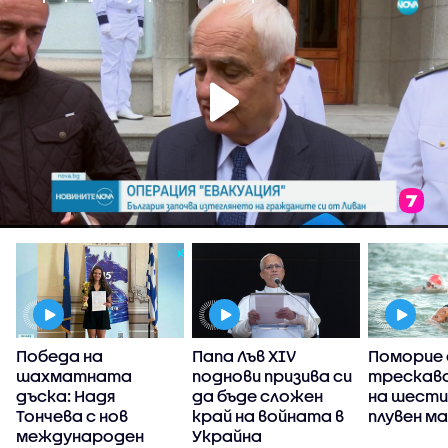
Победа на
Папа Лъв XIV
Поморие 
шахматната
поднови призива си
трескаво
,
дъска: Надя
да бъде сложен
на шести
Тончева с нов
край на войната в
плувен м
международен
Украйна