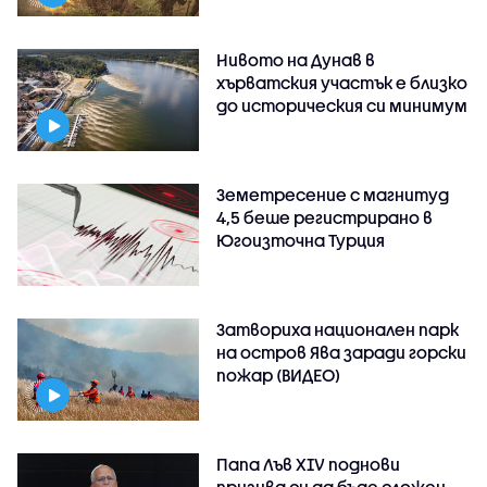
Нивото на Дунав в
хърватския участък е близко
до историческия си минимум
Земетресение с магнитуд
4,5 беше регистрирано в
Югоизточна Турция
Затвориха национален парк
на остров Ява заради горски
пожар (ВИДЕО)
Папа Лъв XIV поднови