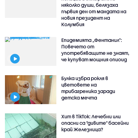
няколко души, белязаха
първия ден от мандата на
новия президент на
Колумбия
Епидемията „Фентанил”:
Повечето от
употребяващите не знаят,
че купуват мощния опиоид
Булка избра рокля в
цветовете на
трибагреника заради
детска мечта
Хит в TikTok: Лечебни или
опасни са "дивите" басейни
край Железница?