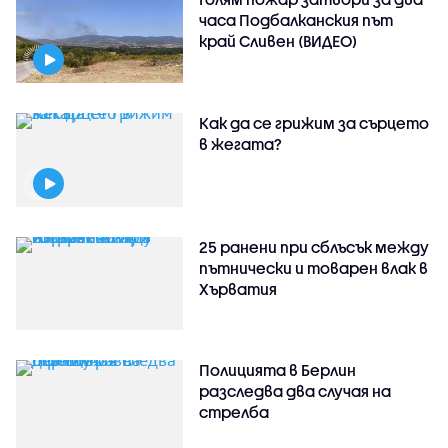
часа Подбалканския път
край Сливен (ВИДЕО)
Как да се грижим за сърцето
в жегата?
25 ранени при сблъсък между
пътнически и товарен влак в
Хърватия
Полицията в Берлин
разследва два случая на
стрелба