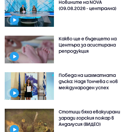
Новините на NOVA
(09.08.2026 - централна)
Какво ще е бъдещето на
Центъра за асистирана
репродукция
Победа на шахматната
дъска: Надя Тончева с нов
международен успех
Стотици бяха евакуирани
заради горския пожар в
Андалусия (ВИДЕО)