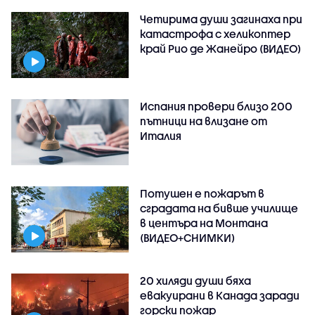
Четирима души загинаха при
катастрофа с хеликоптер
край Рио де Жанейро (ВИДЕО)
Испания провери близо 200
пътници на влизане от
Италия
Потушен е пожарът в
сградата на бивше училище
в центъра на Монтана
(ВИДЕО+СНИМКИ)
20 хиляди души бяха
евакуирани в Канада заради
горски пожар