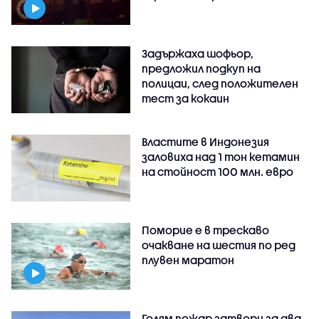
Задържаха шофьор,
предложил подкуп на
полицаи, след положителен
тест за кокаин
Властите в Индонезия
заловиха над 1 тон кетамин
на стойност 100 млн. евро
Поморие е в трескаво
очакване на шестия по ред
плувен маратон
Голям пожар затвори за два