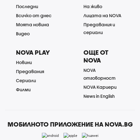
Последни
На живо
Всичко от днес
Лицата на NOVA
Моята новина
Предавания и
сериали
Видео
NOVA PLAY
ОЩЕ ОТ
NOVA
Новини
NOVA
Предавания
отговорност
Сериали
NOVA Кариери
Филми
News in English
МОБИЛНОТО ПРИЛОЖЕНИЕ НА NOVA.BG