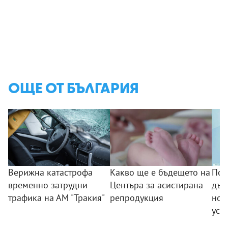
ОЩЕ ОТ БЪЛГАРИЯ
Верижна катастрофа
Какво ще е бъдещето на
Поб
временно затрудни
Центъра за асистирана
дъс
трафика на АМ "Тракия"
репродукция
нов
усп