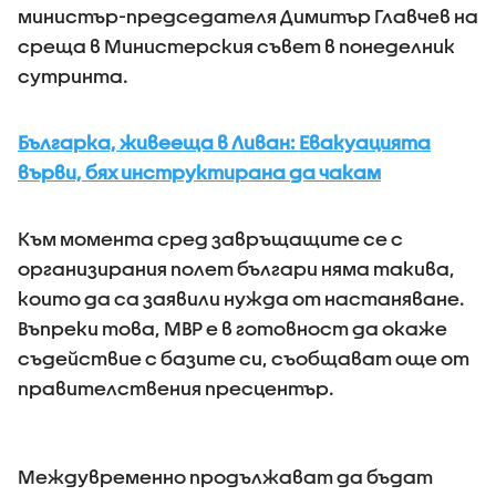
министър-председателя Димитър Главчев на
среща в Министерския съвет в понеделник
сутринта.
Българка, живееща в Ливан: Евакуацията
върви, бях инструктирана да чакам
Към момента сред завръщащите се с
организирания полет българи няма такива,
които да са заявили нужда от настаняване.
Въпреки това, МВР е в готовност да окаже
съдействие с базите си, съобщават още от
правителствения пресцентър.
Междувременно продължават да бъдат