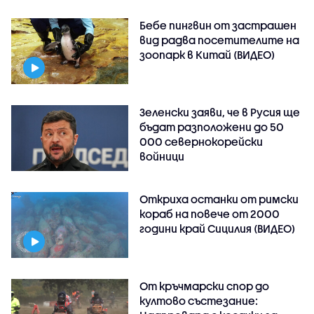
Бебе пингвин от застрашен
вид радва посетителите на
зоопарк в Китай (ВИДЕО)
Зеленски заяви, че в Русия ще
бъдат разположени до 50
000 севернокорейски
войници
Откриха останки от римски
кораб на повече от 2000
години край Сицилия (ВИДЕО)
От кръчмарски спор до
култово състезание: