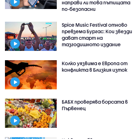
направи ли това пътищата
по-безопасни
Spice Music Festival отново
превзема Бургас: Кои звезди
дават старт на
тазгодишното издание
Колко уязвима е Европа от
конфликта в Близкия изток
БАБХ проверява борсата в
Първенец