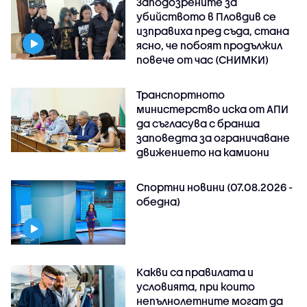
Заподозрените за
убийството в Пловдив се
изправиха пред съда, стана
ясно, че побоят продължил
повече от час (СНИМКИ)
Транспортното
министерство иска от АПИ
да съгласува с бранша
заповедта за ограничаване
движението на камиони
Спортни новини (07.08.2026 -
обедна)
Какви са правилата и
условията, при които
непълнолетните могат да