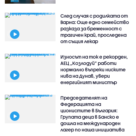
След случая с родилката от
Варна: Още едно семейство
разказа за бременност с
трагичен край, проследена
от същия лекар
Износът на ток е рекорден,
АЕЦ „Козлодуй“ работи
нормално въпреки ниските
нива на Дунав, увери
енергийният министър
Председателят на
Федерацията на
ционистите в България:
Групата деца в Банско е
дошла на международен
лагер по наша инициатива