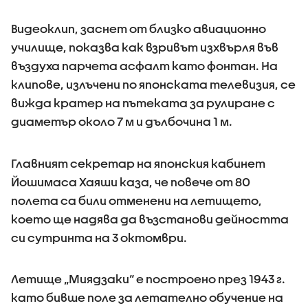
Видеоклип, заснет от близко авиационно
училище, показва как взривът изхвърля във
въздуха парчета асфалт като фонтан. На
клипове, излъчени по японската телевизия, се
вижда кратер на пътеката за рулиране с
диаметър около 7 м и дълбочина 1 м.
Главният секретар на японския кабинет
Йошимаса Хаяши каза, че повече от 80
полета са били отменени на летището,
което ще надява да възстанови дейността
си сутринта на 3 октомври.
Летище „Миядзаки“ е построено през 1943 г.
като бивше поле за летателно обучение на