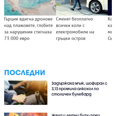
Гърция вдигна дронове
Сменят безплатно
Кои
над плажовете, глобите
всички коли с
кан
за нарушения стигнаха
електромобили на
мога
73 000 евро
гръцки остров
Съю
ПОСЛЕДНИ
Задържаха мъж, шофирал с
3,13 промила алкохол по
столичен булевард
Жега и летни бури през