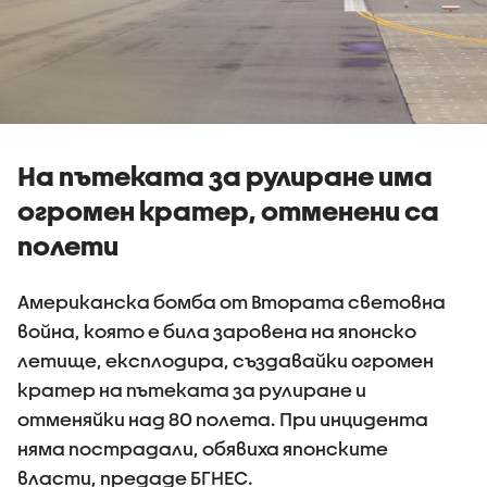
На пътеката за рулиране има
огромен кратер, отменени са
полети
Американска бомба от Втората световна
война, която е била заровена на японско
летище, експлодира, създавайки огромен
кратер на пътеката за рулиране и
отменяйки над 80 полета. При инцидента
няма пострадали, обявиха японските
власти, предаде БГНЕС.