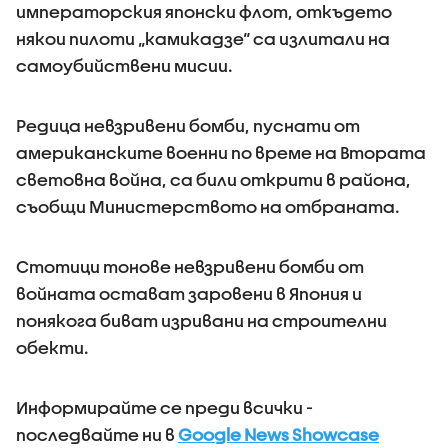
императорския японски флот, откъдето
някои пилоти „камикадзе“ са излитали на
самоубийствени мисии.
Редица невзривени бомби, пуснати от
американските военни по време на Втората
световна война, са били открити в района,
съобщи Министерството на отбраната.
Стотици тонове невзривени бомби от
войната остават заровени в Япония и
понякога биват изривани на строителни
обекти.
Информирайте се преди всички -
последвайте ни в
Google News Showcase