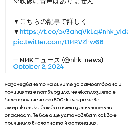
※映像に音声はありません
▼こちらの記事で詳しく
▼
https://t.co/ov3ahgVkLq
#nhk_vid
pic.twitter.com/t1HRVZhw66
— NHKニュース (@nhk_news)
October 2, 2024
Разследването на силите за самоотбрана и
полицията е потвърдило, че експлозията е
била причинена от 500-килограмова
американска бомба и няма допълнителна
опасност. Те все още установяват какво е
причинило внезапната ѝ детонация.