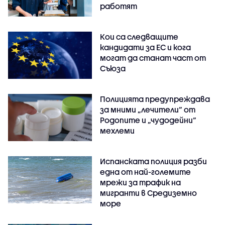
работят
Кои са следващите
кандидати за ЕС и кога
могат да станат част от
Съюза
Полицията предупреждава
за мними „лечители“ от
Родопите и „чудодейни“
мехлеми
Испанската полиция разби
една от най-големите
мрежи за трафик на
мигранти в Средиземно
море