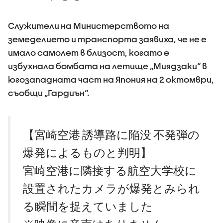
Служители на Министерството на
земеделието и транспорта заявиха, че не е
имало самолет в близост, когато е
избухнала бомбата на летище „Миядзаки“ в
югозападната част на Япония на 2 октомври,
съобщи „Гардиън“.
【宮崎空港 誘導路に陥没 不発弾の
爆発によるものと判明】
宮崎空港に隣接する航空大学校に
設置されたカメラが爆発とみられ
る瞬間を捉えていました