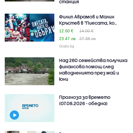
станция
Филип Аврамов и Малин
Кръстев в "Пиесата, ко..
12.00 €
14.00 €
23.47 лв
27.38 лв
Grabo.bg
Над 260 семейства получиха
финансова помощ след
наводненията през май и
юни
Прогноза за времето
(07.08.2026 - обедна)