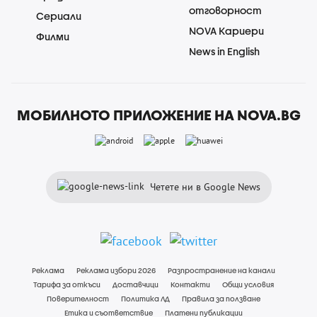
отговорност
Сериали
NOVA Кариери
Филми
News in English
МОБИЛНОТО ПРИЛОЖЕНИЕ НА NOVA.BG
Четете ни в Google News
Реклама
Реклама избори 2026
Разпространение на канали
Тарифа за откъси
Доставчици
Контакти
Общи условия
Поверителност
Политика ЛД
Правила за ползване
Етика и съответствие
Платени публикации