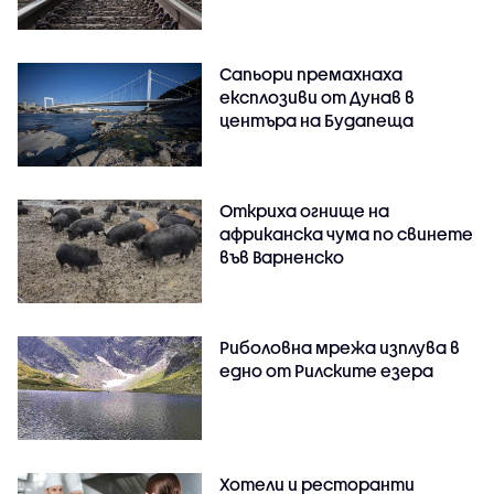
Сапьори премахнаха
експлозиви от Дунав в
центъра на Будапеща
Откриха огнище на
африканска чума по свинете
във Варненско
Риболовна мрежа изплува в
едно от Рилските езера
Хотели и ресторанти