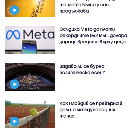
топлата вълна у нас
продължава
Осъдиха Meta да плати
рекордните 942 млн. долара
заради вредите върху деца
Задава ли се бурна
политическа есен?
Как Пловдив се превърна в
дом на международния
тенис