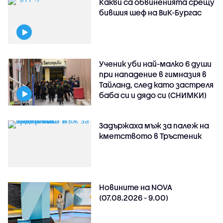
Какви са обвиненията срещу
бившия шеф на ВиК-Бургас
Ученик уби най-малко 6 души
при нападение в гимназия в
Тайланд, след като застреля
баба си и дядо си (СНИМКИ)
Задържаха мъж за палеж на
кметството в Тръстеник
Новините на NOVA
(07.08.2026 - 9.00)