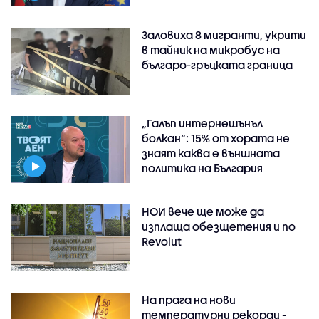
Заловиха 8 мигранти, укрити
в тайник на микробус на
българо-гръцката граница
„Галъп интернешънъл
болкан“: 15% от хората не
знаят каква е външната
политика на България
НОИ вече ще може да
изплаща обезщетения и по
Revolut
На прага на нови
температурни рекорди -