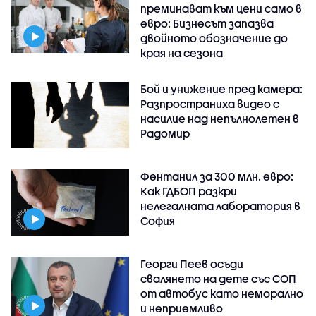
преминават към цени само в
евро: Бизнесът запазва
двойното обозначение до
края на сезона
Бой и унижение пред камера:
Разпространиха видео с
насилие над непълнолетен в
Радомир
Фентанил за 300 млн. евро:
Как ГДБОП разкри
нелегалната лаборатория в
София
Георги Пеев осъди
свалянето на дете със СОП
от автобус като неморално
и неприемливо