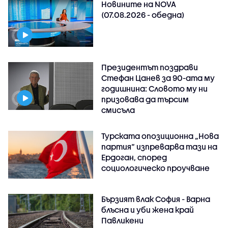
Новините на NOVA
(07.08.2026 - обедна)
Президентът поздрави
Стефан Цанев за 90-ата му
годишнина: Словото му ни
призовава да търсим
смисъла
Турската опозиционна „Нова
партия“ изпреварва тази на
Ердоган, според
социологическо проучване
Бързият влак София - Варна
блъсна и уби жена край
Павликени