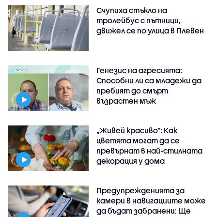
Счупиха стъкло на
тролейбус с пътници,
движел се по улица в Плевен
Генезис на агресията:
Способни ли са младежи да
пребият до смърт
възрастен мъж
„Живей красиво”: Как
цветята могат да се
превърнат в най-стилната
декорация у дома
Предупрежденията за
камери в навигациите може
да бъдат забранени: Ще