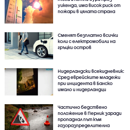
уикенда, има висок риск от
пожари в цялата страна
Сменят безплатно всички
коли с електромобили на
гръцки остров
Нидерландски всекидневник:
Сред еврейските младежи
при инцидента в Банско
имало и нидерландци
Частично бедствено
положение в Перник заради
пропаднал път към
газоразпределителна