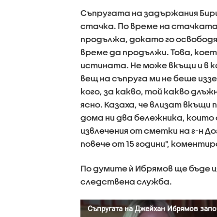
Съпругата на задържания Бирш
стачка. По време на стачката 
продължа, докато го освободя
време да продължи. Това, което
истината. Не може вкъщи и в к
вещ на съпруга ми не беше изз
кого, за какво, той какво длъж
ясно. Казаха, че влизат вкъщи 
дома ни два бележника, които с
извлечения от сметки на г-н Д
повече от 15 години", коментир
По думите ѝ Ибрямов ще бъде 
следствена служба.