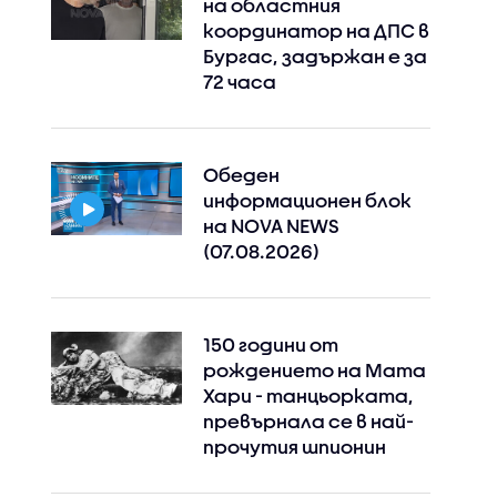
на областния
координатор на ДПС в
Бургас, задържан е за
72 часа
Обеден
информационен блок
на NOVA NEWS
(07.08.2026)
150 години от
рождението на Мата
Хари - танцьорката,
превърнала се в най-
прочутия шпионин