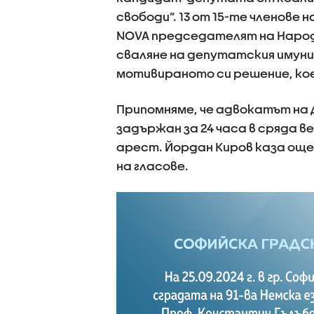
свободи”. 13 от 15-те членове 
NOVA председателят на Народ
сваляне на депутатския имуни
мотивираното си решение, кое
Припомняме, че адвокатът на 
задържан за 24 часа в сряда в
арест. Йордан Киров каза още
на гласове.