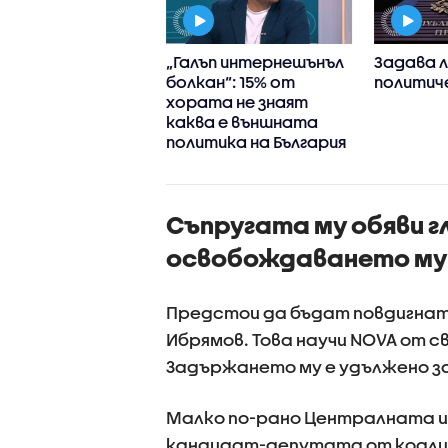
 конфликта в
„Галъп интернешънъл
Задава л
ко: Премиерът
болкан“: 15% от
политич
ова
хората не знаят
дестранните
каква е външната
тици да не
политика на България
ързват с
ките за България
Съпругата му обяви г
освобождаването му
Предстои да бъдат повдигнати
Ибрямов. Това научи NOVA от с
Задържането му е удължено за 
Малко по-рано Централната и
кандидат-депутата от коалици