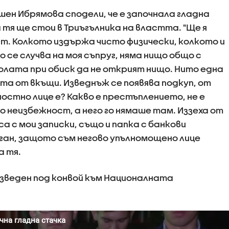
ен Ибрямова сподели, че е започнала гладна
тя ще стои в Триъгълника на властта. "Ще я
т. Колкото издържа чисто физически, колкото и
 се случва на моя съпруг, няма нищо общо с
олата при обиск да не открият нищо. Нито една
ета от вкъщи. Изведнъж се появява подкуп, от
ностно лице е? Какво е престъплението, не е
по неизбежност, а него го нямаше там. Иззеха от
а с мои записки, също и папка с банкови
оган, защото съм негово упълномощено лице
а тя.
изведен под конвой към Националната