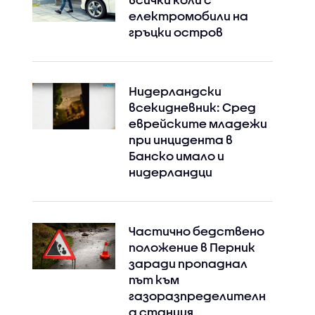
електромобили на
гръцки остров
Нидерландски
всекидневник: Сред
еврейските младежи
при инцидента в
Банско имало и
нидерландци
Частично бедствено
положение в Перник
заради пропаднал
път към
газоразпределителн
а станция