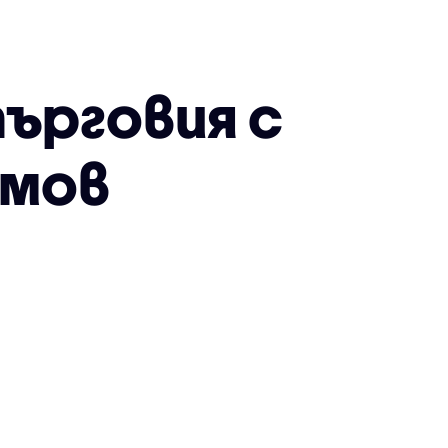
ърговия с
ямов