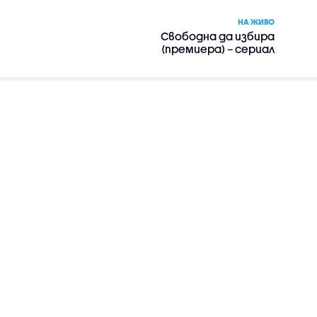
НА ЖИВО
Свободна да избира
(премиера) – сериал