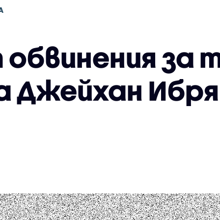
А
 обвинения за т
на Джейхан Ибр