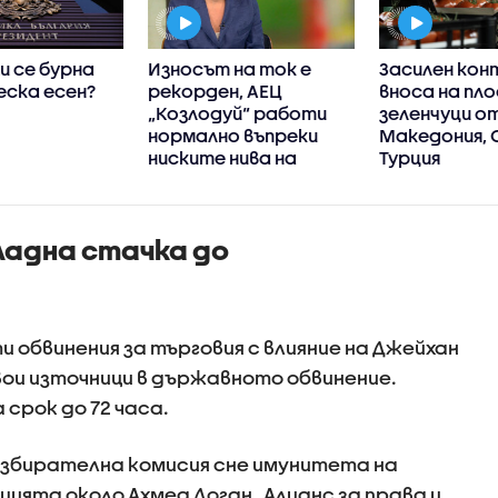
и се бурна
Износът на ток е
Засилен кон
еска есен?
рекорден, АЕЦ
вноса на пло
„Козлодуй“ работи
зеленчуци о
нормално въпреки
Македония, 
ниските нива на
Турция
Дунав, увери
енергийният
министър
ладна стачка до
 обвинения за търговия с влияние на Джейхан
вои източници в държавното обвинение.
срок до 72 часа.
збирателна комисия сне имунитета на
ята около Ахмед Доган „Алианс за права и