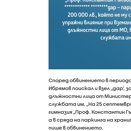
Според обвинението в периода
Ибрямов поискал и взел „дар’, 
длъжностни лица от Министер
службата им. „На 25 септември
гимназия „Проф. Константин Гъ
а в сряда на паркинга на храни
пише в обвинението.