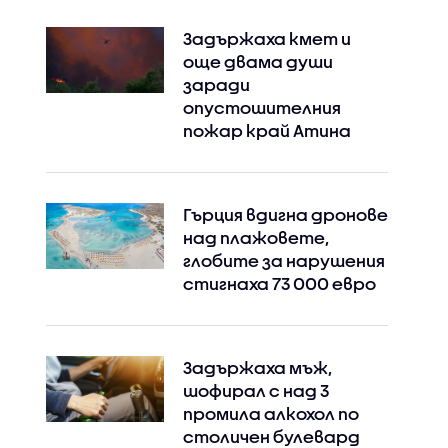
Задържаха кмет и
още двама души
заради
опустошителния
пожар край Атина
Гърция вдигна дронове
над плажовете,
глобите за нарушения
стигнаха 73 000 евро
Задържаха мъж,
шофирал с над 3
промила алкохол по
столичен булевард