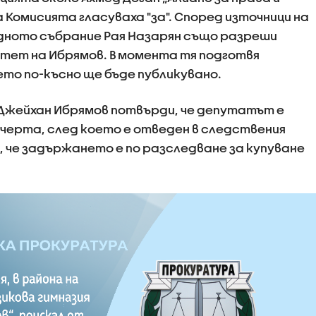
на Комисията гласуваха "за". Според източници на
ното събрание Рая Назарян също разреши
тет на Ибрямов. В момента тя подготвя
то по-късно ще бъде публикувано.
Джейхан Ибрямов потвърди, че депутатът е
ечерта, след което е отведен в следствения
, че задържането е по разследване за купуване