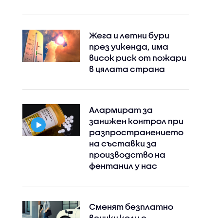
Жега и летни бури
през уикенда, има
висок риск от пожари
в цялата страна
Алармират за
занижен контрол при
разпространението
на съставки за
производство на
фентанил у нас
Сменят безплатно
всички коли с