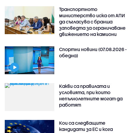
Транспортното
министерство иска от АПИ
да съгласува с бранша
заповедта за ограничаване
движението на камиони
Спортни новини (07.08.2026 -
обедна)
Какви са правилата и
условията, при които
непълнолетните могат да
работят
Кои са следващите
кандидати за ЕС и кога