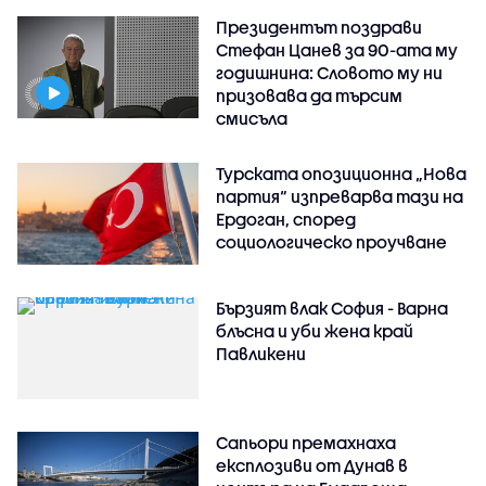
Президентът поздрави
Стефан Цанев за 90-ата му
годишнина: Словото му ни
призовава да търсим
смисъла
Турската опозиционна „Нова
партия“ изпреварва тази на
Ердоган, според
социологическо проучване
Бързият влак София - Варна
блъсна и уби жена край
Павликени
Сапьори премахнаха
експлозиви от Дунав в