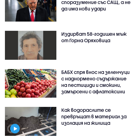
споразумение със САЩ, а не
да има нови удари
Издирват 58-годишен мъж
от Горна Оряховица
БАБХ спря внос на зеленчуци
с наднормено съдържание
на пестициди и смокини,
замърсени с афлатоксини
Как водораслите се
превръщат в материал за
изолация на жилища