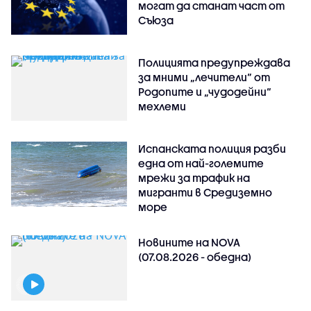
могат да станат част от
Съюза
Полицията предупреждава
за мними „лечители“ от
Родопите и „чудодейни“
мехлеми
Испанската полиция разби
една от най-големите
мрежи за трафик на
мигранти в Средиземно
море
Новините на NOVA
(07.08.2026 - обедна)