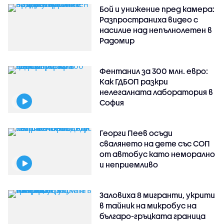
Бой и унижение пред камера:
Разпространиха видео с
насилие над непълнолетен в
Радомир
Фентанил за 300 млн. евро:
Как ГДБОП разкри
нелегалната лаборатория в
София
Георги Пеев осъди
свалянето на дете със СОП
от автобус като неморално
и неприемливо
Заловиха 8 мигранти, укрити
в тайник на микробус на
българо-гръцката граница