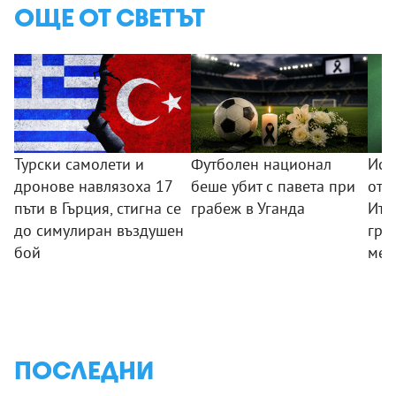
ОЩЕ ОТ СВЕТЪТ
Турски самолети и
Футболен национал
Исп
дронове навлязоха 17
беше убит с павета при
отв
пъти в Гърция, стигна се
грабеж в Уганда
Ита
до симулиран въздушен
гра
бой
меж
ПОСЛЕДНИ