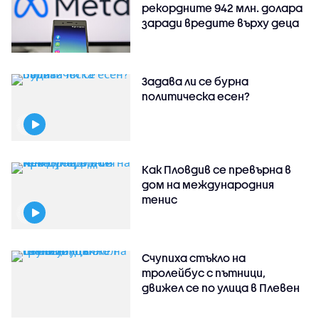
рекордните 942 млн. долара
заради вредите върху деца
Задава ли се бурна
политическа есен?
Как Пловдив се превърна в
дом на международния
тенис
Счупиха стъкло на
тролейбус с пътници,
движел се по улица в Плевен