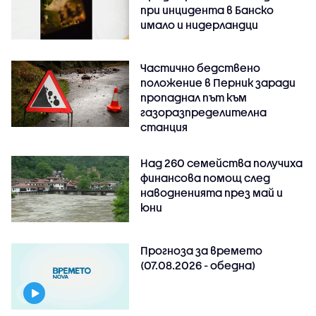
при инцидента в Банско
имало и нидерландци
Частично бедствено
положение в Перник заради
пропаднал път към
газоразпределителна
станция
Над 260 семейства получиха
финансова помощ след
наводненията през май и
юни
Прогноза за времето
(07.08.2026 - обедна)