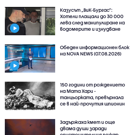
Казусът „ВиК-Бургас“:
Хотели плащали до 30 000
лева след манипулиране на
водомерите и изнудване
Обеден информационен блок
на NOVA NEWS (07.08.2026)
150 години от рождението
на Мата Хари -
танцьорката, превърнала
се в най-прочутия шпионин
Задържаха кмет и още
двама души заради
опустошителния пожар