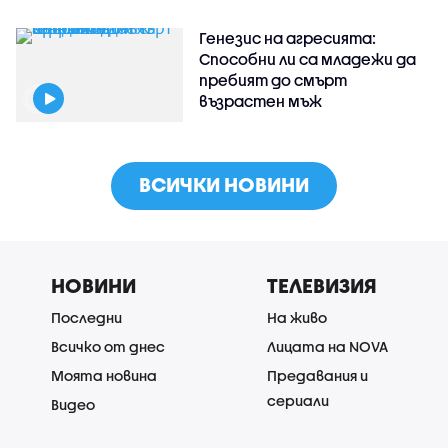
Генезис на агресията:
Способни ли са младежи да
пребият до смърт
възрастен мъж
ВСИЧКИ НОВИНИ
НОВИНИ
ТЕЛЕВИЗИЯ
Последни
На живо
Всичко от днес
Лицата на NOVA
Моята новина
Предавания и
сериали
Видео