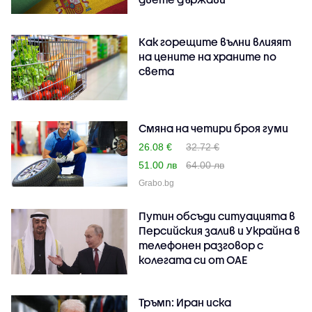
Как горещите вълни влияят
на цените на храните по
света
Смяна на четири броя гуми
26.08 €
32.72 €
51.00 лв
64.00 лв
Grabo.bg
Путин обсъди ситуацията в
Персийския залив и Украйна в
телефонен разговор с
колегата си от ОАЕ
Тръмп: Иран иска