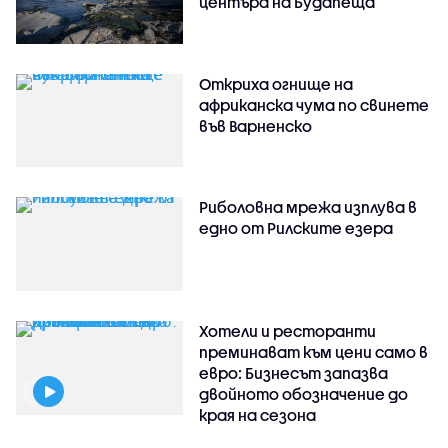
центъра на Будапеща
Откриха огнище на
африканска чума по свинете
във Варненско
Риболовна мрежа изплува в
едно от Рилските езера
Хотели и ресторанти
преминават към цени само в
евро: Бизнесът запазва
двойното обозначение до
края на сезона