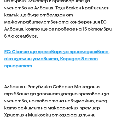
на първия клъстер в преговорите за
членство на Албания. Този важен крайъгълен
камък ще бъде отбелязан от
междуправителствената конференция ЕС-
Албания, която ще се проведе на 15 октомври
в Люксембург.
ЕС: Скопие ще преговаря за присъединяване,
ако изпълни условията, Коридор 8 е топ
приоритет
Албания и Република Северна Македония
трябваше да започнат заедно преговори за
членство, но това стана невъзможно, след
като режимът на македонския премиер
Християн Мицкоски отказа да изпълни