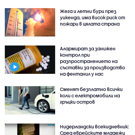
Жега и летни бури през
уикенда, има висок риск от
пожари в цялата страна
Алармират за занижен
контрол при
разпространението на
съставки за производство
на фентанил у нас
Сменят безплатно всички
коли с електромобили на
гръцки остров
Нидерландски всекидневник:
Сред еврейските младежи