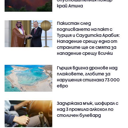
край Атина
Пакистан след
подписването на пакт с
Турция и Саудитска Арабия:
Нападение срещу една от
страните ще се смята за
нападение срещу всички
Гърция вдигна дронове над
плажовете, глобите за
нарушения стигнаха 73 000
евро
Задържаха мъж, шофирал с
над 3 промила алкохол по
столичен булевард