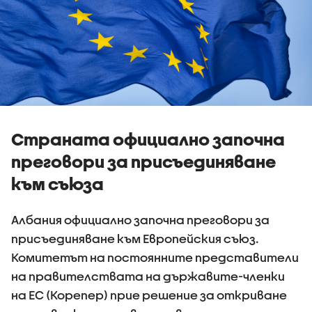
Страната официално започна
преговори за присъединяване
към съюза
Албания официално започна преговори за
присъединяване към Европейския съюз.
Комитетът на постоянните представители
на правителствата на държавите-членки
на ЕС (Корепер) прие решение за откриване