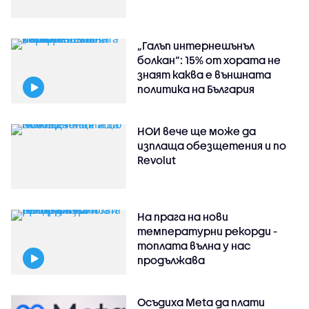
„Галъп интернешънъл
болкан“: 15% от хората не
знаят каква е външната
политика на България
НОИ вече ще може да
изплаща обезщетения и по
Revolut
На прага на нови
температурни рекорди -
топлата вълна у нас
продължава
Осъдиха Meta да плати