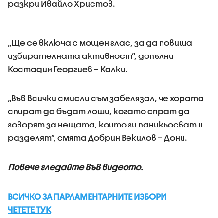
разкри Ивайло Христов.
„Ще се включа с мощен глас, за да повиша
избирателната активност”, допълни
Костадин Георгиев – Калки.
„Във всички смисли съм забелязал, че хората
спират да бъдат лоши, когато спрат да
говорят за нещата, които ги паникьосват и
разделят”, смята Добрин Векилов – Дони.
Повече гледайте във видеото.
ВСИЧКО ЗА ПАРЛАМЕНТАРНИТЕ ИЗБОРИ
ЧЕТЕТЕ ТУК