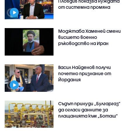
Пловдив показва нуждата
от системна промяна
Моджтаба Хаменей смени
висшето военно
ръководство на Иран
Васил Найденов получи
почетно признание от
Йордания
Съдът принуди „Булгаргаз“
да огласи данните за
плащанията към „Боташ“