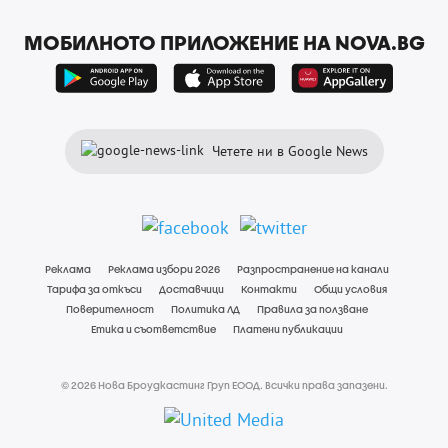
МОБИЛНОТО ПРИЛОЖЕНИЕ НА NOVA.BG
Четете ни в Google News
Реклама
Реклама избори 2026
Разпространение на канали
Тарифа за откъси
Доставчици
Контакти
Общи условия
Поверителност
Политика ЛД
Правила за ползване
Етика и съответствие
Платени публикации
© 2026 Нова Броудкастинг Груп ЕООД. Всички права запазени.