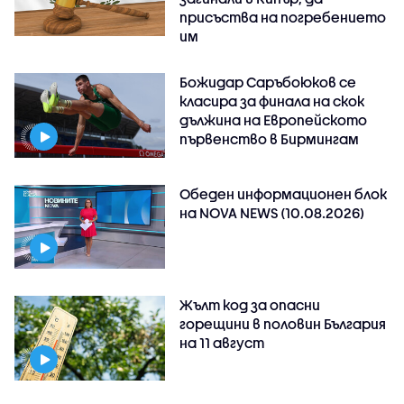
присъства на погребението
им
Божидар Саръбоюков се
класира за финала на скок
дължина на Европейското
първенство в Бирмингам
Обеден информационен блок
на NOVA NEWS (10.08.2026)
Жълт код за опасни
горещини в половин България
на 11 август