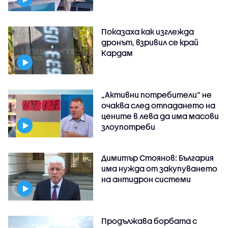
Показаха как изглежда
дронът, взривил се край
Кардам
„Активни потребители“ не
очаква след отпадането на
цените в лева да има масови
злоупотреби
Димитър Стоянов: България
има нужда от закупуването
на антидрон системи
Продължава борбата с