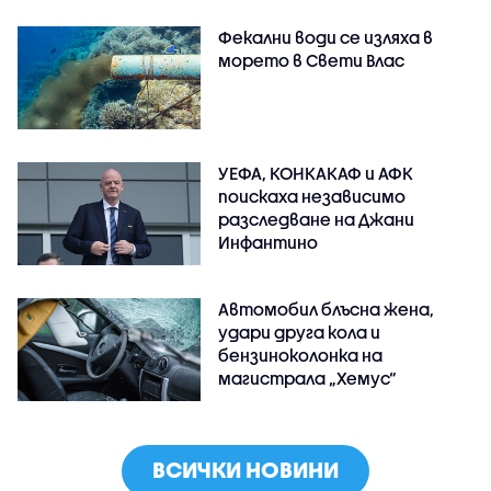
Фекални води се изляха в
морето в Свети Влас
УЕФА, КОНКАКАФ и АФК
поискаха независимо
разследване на Джани
Инфантино
Автомобил блъсна жена,
удари друга кола и
бензиноколонка на
магистрала „Хемус“
ВСИЧКИ НОВИНИ