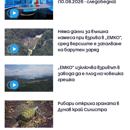
(10.08.2026 - следобедна)
Няма данни за външна
намеса при взрива в „ЕМКО“,
сред версиите е запалване
на барутен заряд
„ЕМКО” изключва взривът в
завода да е плод на човешка
грешка
Рибари откриха граната в
Дунав край Силистра