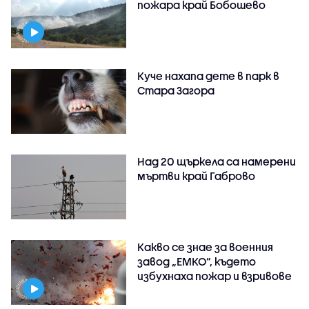
пожара край Бобошево
Куче нахапа дете в парк в
Стара Загора
Над 20 щъркела са намерени
мъртви край Габрово
Какво се знае за военния
завод „ЕМКО“, където
избухнаха пожар и взривове