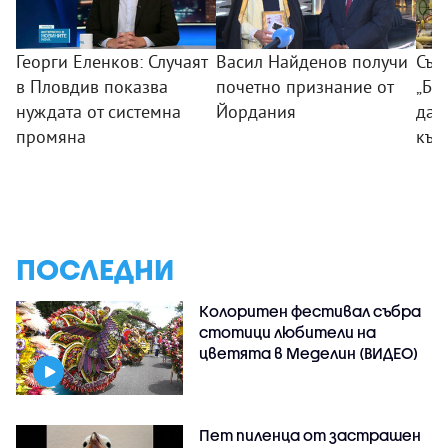
Георги Еленков: Случаят
Васил Найденов получи
Съд
в Пловдив показва
почетно признание от
„Бу
нуждата от системна
Йордания
дан
промяна
към
ПОСЛЕДНИ
Колоритен фестивал събра
стотици любители на
цветята в Меделин (ВИДЕО)
Пет пиленца от застрашен