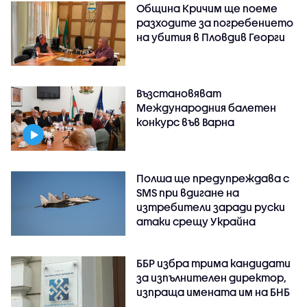
Община Кричим ще поеме
разходите за погребението
на убития в Пловдив Георги
Възстановяват
Международния балетен
конкурс във Варна
Полша ще предупреждава с
SMS при вдигане на
изтребители заради руски
атаки срещу Украйна
ББР избра трима кандидати
за изпълнителен директор,
изпраща имената им на БНБ