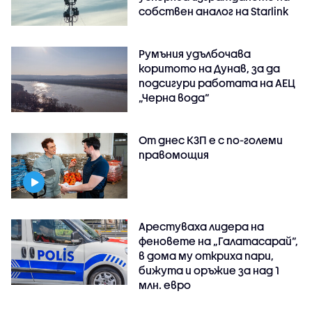
собствен аналог на Starlink
Румъния удълбочава
коритото на Дунав, за да
подсигури работата на АЕЦ
„Черна вода“
От днес КЗП е с по-големи
правомощия
Арестуваха лидера на
феновете на „Галатасарай“,
в дома му откриха пари,
бижута и оръжие за над 1
млн. евро