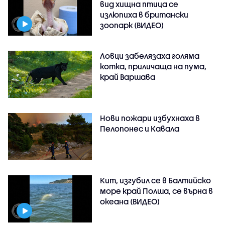
вид хищна птица се
излюпиха в британски
зоопарк (ВИДЕО)
Ловци забелязаха голяма
котка, приличаща на пума,
край Варшава
Нови пожари избухнаха в
Пелопонес и Кавала
Кит, изгубил се в Балтийско
море край Полша, се върна в
океана (ВИДЕО)