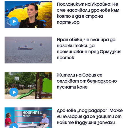
Посланикът на Украйна: Не
сме насочвали дронове към
която и да е страна
партньор
Иран обяви, че планира да
наложи такси за
преминаване през Ормузкия
проток
Жители на София се
оплакват от безнадзорно
пуснати коне
Дронове „под радара“: Може
ли България да се защити от
новите въздушни заплахи