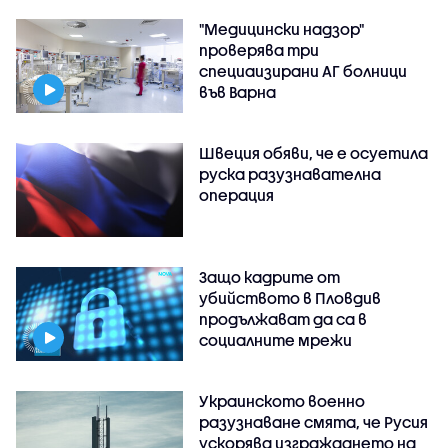
"Медицински надзор"
проверява три
специаизирани АГ болници
във Варнa
Швеция обяви, че е осуетила
руска разузнавателна
операция
Защо кадрите от
убийството в Пловдив
продължават да са в
социалните мрежи
Украинското военно
разузнаване смята, че Русия
ускорява изграждането на