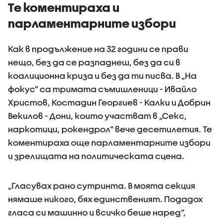
Те коментираха и
парламентарните избори
Как в продължение на 32 години се прави
нещо, без да се разпаднеш, без да си в
коалиционна криза и без да ти писва. В „На
фокус” са тримата съмишленици - Ивайло
Христов, Костадин Георгиев - Калки и Добрин
Векилов - Дони, които участват в „Секс,
наркотици, рокендрол” вече десетилетия. Те
коментираха още парламентарните избори
и зрелищата на политическата сцена.
„Гласувах рано сутринта. В моята секция
нямаше никого, бях единственият. Подадох
гласа си машинно и всичко беше наред”,