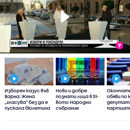
Изборен казус във
Нови и добре
Окончате
Варна: Жена
познати лица в 51-
обяви по 
И
„гласува“ без да е
вото Народно
депутат
пускала бюлетина
събрание
партиит
„Величие
извън па