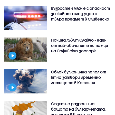
Възрастен мъж е с опасност
за живота след удар с
твърд предмет в Сливенско
Почина лъвът Славчо - един
от най-обичаните питомци
на Софийския зоопарк
Облак вулканична пепел от
Етна затвори временно
летището в Катания
Съдът не разреши на
бащата на българчетата,
загинали в Кипър, да