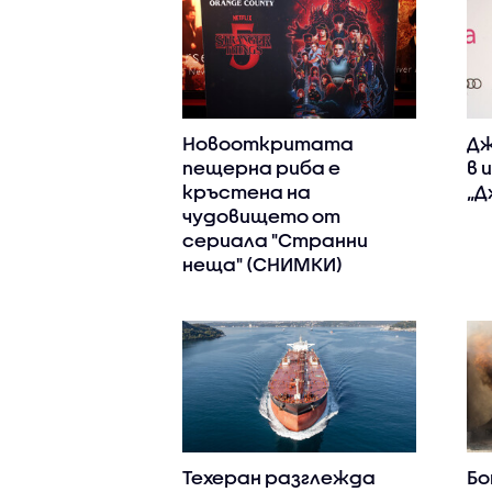
Новооткритата
Дж
пещерна риба е
в 
кръстена на
„Д
чудовището от
сериала "Странни
неща" (СНИМКИ)
Техеран разглежда
Бо