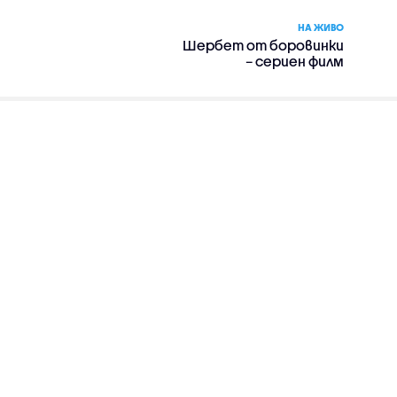
НА ЖИВО
Шербет от боровинки
– сериен филм