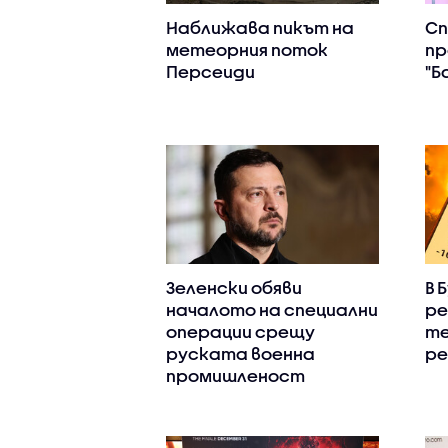
Наближава пикът на
С
метеорния поток
пр
Персеиди
"Б
Зеленски обяви
В 
началото на специални
ре
операции срещу
т
руската военна
ре
промишленост