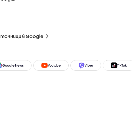
зточници в Google
Google News
Youtube
Viber
TikTok