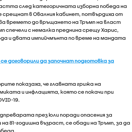
ластта след категоричната изборна победа на
е срещнат в Овалния кабинет, потвърдиха от
ва времето до връщането на Тръмп на власт
мп спечели с немалка преднина срещу Харис,
да и двата импийчмънта по време на мандата
а се договорили да започнат подготовка за
орите показаха, че главната грижа на
иката и инфлацията, която се покачи при
VID-19.
адпреварата през юли поради опасения за
а 81-годишна възраст, се обади на Тръмп, за да
обеда.