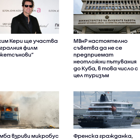
им Кери ще участва
МВнР настоятелно
игралния филм
съветва да не се
жетсънови“
предприемат
неотложни пътувания
до Куба, в това число с
цел туризъм
мба взриви микробус
Френска гражданка,