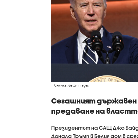
Снимка: Getty images
Сегашният държавен 
предаване на властт
Президентът на САЩ Джо Байд
Доналд Тръмп в Белия дом в с