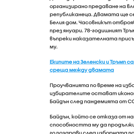
организирано предаване на в
републиканеца. Двамата ще с
Белия дом. Часовникът отброя
през януари. 78-годишният Тръ
въпреки наказателната присъ
му.
Екипите на Зеленски и Тръмп с
среща между двамата
Проучванията по време на изб
избирателите остават иконом
Байдън след пандемията от CO
Байдън, който се отказа от н
способността му да продължи н
го поздрави след изборната п