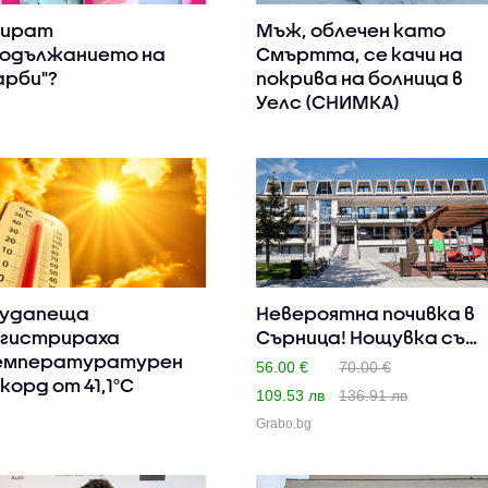
пират
Мъж, облечен като
одължанието на
Смъртта, се качи на
арби"?
покрива на болница в
Уелс (СНИМКА)
Будапеща
Невероятна почивка в
гистрираха
Сърница! Нощувка със
емпературатурен
за..
56.00 €
70.00 €
корд от 41,1°C
109.53 лв
136.91 лв
Grabo.bg