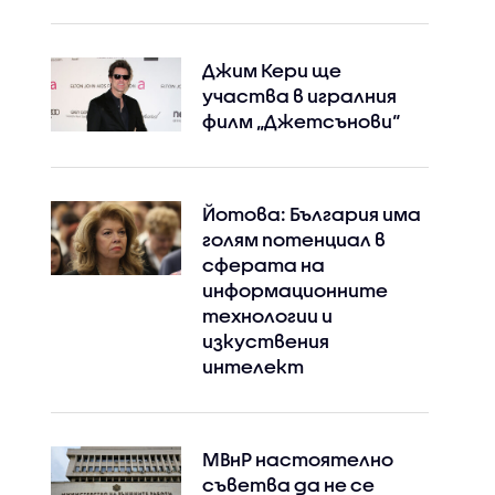
Джим Кери ще
участва в игралния
филм „Джетсънови“
Йотова: България има
голям потенциал в
сферата на
информационните
технологии и
изкуствения
интелект
МВнР настоятелно
съветва да не се