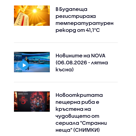
В Будапеща
регистрираха
температуратурен
рекорд от 41,1°C
Новините на NOVA
(06.08.2026 - лятна
късна)
Новооткритата
пещерна риба е
кръстена на
чудовището от
сериала "Странни
неща" (СНИМКИ)