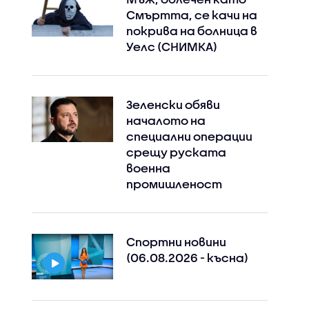
Смъртта, се качи на
покрива на болница в
Уелс (СНИМКА)
Зеленски обяви
началото на
специални операции
срещу руската
Instagram
Facebook
военна
промишленост
Спортни новини
(06.08.2026 - късна)