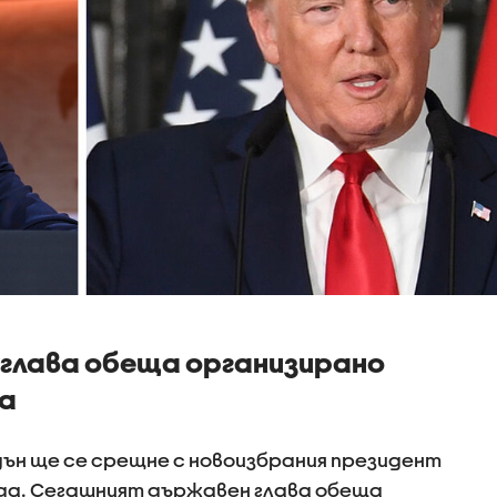
глава обеща организирано
а
ън ще се срещне с новоизбрания президент
ряда. Сегашният държавен глава обеща