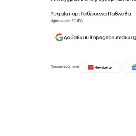
Редактор: Габриела Павлова
Източник:
БГНЕС
Добави ни в предпочитани и
Последвайте ни
NewsLetter