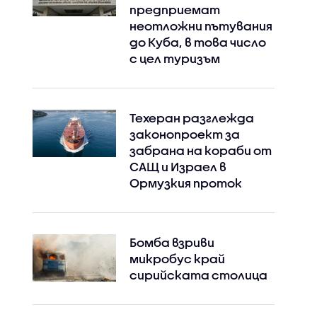
предприемат
неотложни пътувания
до Куба, в това число
с цел туризъм
Техеран разглежда
законопроект за
забрана на кораби от
САЩ и Израел в
Ормузкия проток
Бомба взриви
микробус край
сирийската столица