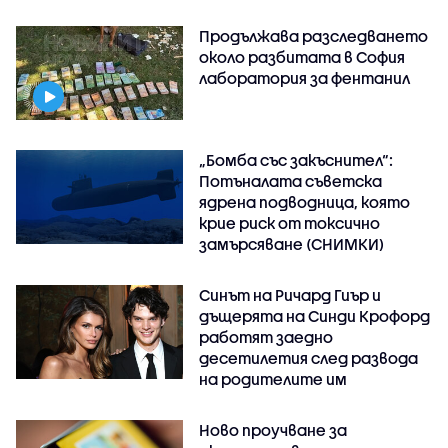
Продължава разследването
около разбитата в София
лаборатория за фентанил
„Бомба със закъснител“:
Потъналата съветска
ядрена подводница, която
крие риск от токсично
замърсяване (СНИМКИ)
Синът на Ричард Гиър и
дъщерята на Синди Крофорд
работят заедно
десетилетия след развода
на родителите им
Ново проучване за