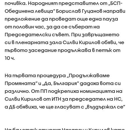
почивка. Народният представител от „БСП-
Обединена левица“ Борислав Гуцанов направи
предложение да проведат още една пауза
от половин час, за да се съберат на
Председателски съвет. При завръщането
си в пленарната зала Силви Кирилов обяви, че
първото заседание продължава в петък от
10 ч.
На първата процедура „Продължаваме
Промяната“ и „Да, България“ дадоха вота си
различно. От ПП подкрепиха номинацията на
Силви Кирилов от ИТН за председател на НС,
а ДБ обявиха, че ще гласуват с „въздържал се“
На балотаж отидоха Назарян и Кирилов като