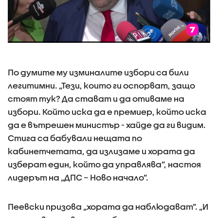
По думите му изминалите избори са били
легитимни. „Тези, които ги оспорват, защо
стоят тук? Да стават и да отиваме на
избори. Който иска да е премиер, който иска
да е вътрешен министър - хайде да ги видим.
Стига са бабували нещата по
кабинетчетата, да излизаме и хората да
изберат един, който да управлява”, настоя
лидерът на „ДПС – Ново начало”.
Пеевски призова „хората да наблюдават”. „И