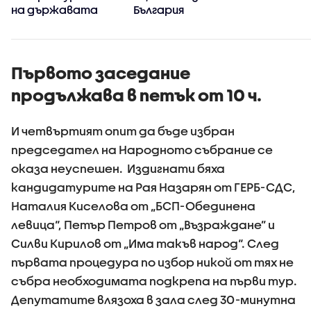
на държавата
България
Първото заседание
продължава в петък от 10 ч.
И четвъртият опит да бъде избран
председател на Народното събрание се
оказа неуспешен. Издигнати бяха
кандидатурите на Рая Назарян от ГЕРБ-СДС,
Наталия Киселова от „БСП-Обединена
левица“, Петър Петров от „Възраждане” и
Силви Кирилов от „Има такъв народ“. След
първата процедура по избор никой от тях не
събра необходимата подкрепа на първи тур.
Депутатите влязоха в зала след 30-минутна