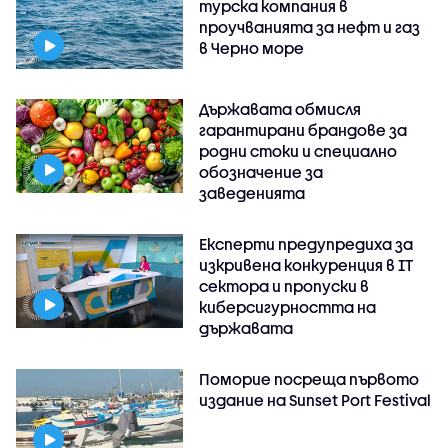
турска компания в
проучванията за нефт и газ
в Черно море
Държавата обмисля
гарантирани брандове за
родни стоки и специално
обозначение за
заведенията
Експерти предупредиха за
изкривена конкуренция в IT
сектора и пропуски в
киберсигурността на
държавата
Поморие посреща първото
издание на Sunset Port Festival