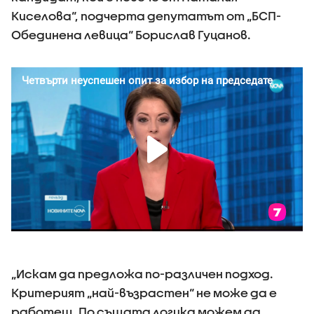
Киселова“, подчерта депутатът от „БСП-
Обединена левица“ Борислав Гуцанов.
„Искам да предложа по-различен подход.
Критерият „най-възрастен“ не може да е
работещ. По същата логика можем да