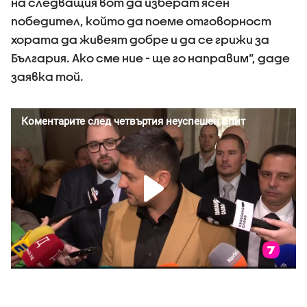
на следващия вот да изберат ясен
победител, който да поеме отговорност
хората да живеят добре и да се грижи за
България. Ако сме ние - ще го направим”, даде
заявка той.