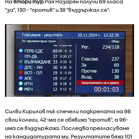
На
втори тур
Рая Назарян получи 69 гласа
"за", 130 - "против" и 38 "въздържал се".
Силви Кирилов пък спечели подкрепата на 98
свои колеги, 42-ма се обявиха "против", а 96-
има се въздържаха. Последва прегласуване
на кандидатурата му. Резултатите бяха 101