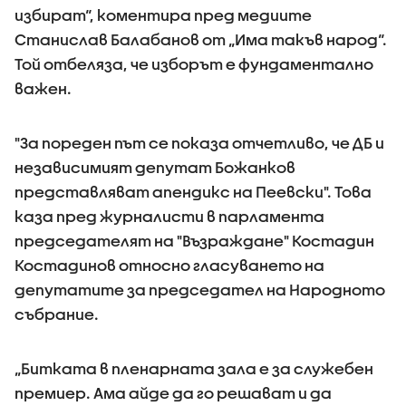
избират“, коментира пред медиите
Станислав Балабанов от „Има такъв народ“.
Той отбеляза, че изборът е фундаментално
важен.
"За пореден път се показа отчетливо, че ДБ и
независимият депутат Божанков
представляват апендикс на Пеевски". Това
каза пред журналисти в парламента
председателят на "Възраждане" Костадин
Костадинов относно гласуването на
депутатите за председател на Народното
събрание.
„Битката в пленарната зала е за служебен
премиер. Ама айде да го решават и да