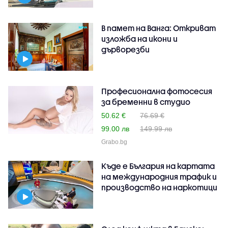
В памет на Ванга: Откриват
изложба на икони и
дърворезби
Професионална фотосесия
за бременни в студио
50.62 €
76.69 €
99.00 лв
149.99 лв
Grabo.bg
Къде е България на картата
на международния трафик и
производство на наркотици