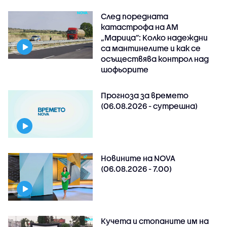
След поредната
катастрофа на АМ
„Марица”: Колко надеждни
са мантинелите и как се
осъществява контрол над
шофьорите
Прогноза за времето
(06.08.2026 - сутрешна)
Новините на NOVA
(06.08.2026 - 7.00)
Кучета и стопаните им на