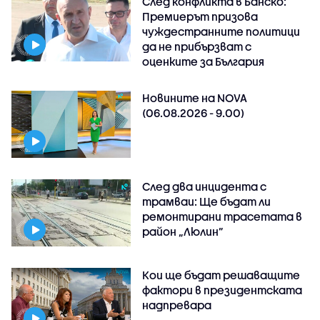
След конфликта в Банско:
Премиерът призова
чуждестранните политици
да не прибързват с
оценките за България
Новините на NOVA
(06.08.2026 - 9.00)
След два инцидента с
трамваи: Ще бъдат ли
ремонтирани трасетата в
район „Люлин”
Кои ще бъдат решаващите
фактори в президентската
надпревара