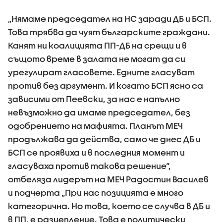
„Нямаме председател на НС заради ДБ и БСП.
Това трябва да чуят българските граждани.
Канят ни коалицията ПП-ДБ на срещи и в
същото време в залата не могат да си
урегулират гласовете. Едните гласуват
против без аргумент. И когато БСП ясно са
зависими от Пеевски, за нас е напълно
невъзможно да имаме председател, без
одобрението на мафията. Планът МЕЧ
продължава да действа, само че днес ДБ и
БСП се проявиха и в последния момент и
гласуваха против такова решение“,
отбеляза лидерът на МЕЧ Радостин Василев
и подчерта „При нас позицията е много
категорична. Но това, което се случва в ДБ и
в ПП, е разцепление. Това е политически