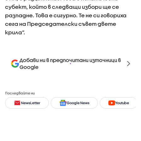
субект, който в следващи избори ще се
разпадне. Това е сигурно. Те не си говориха
сега на Председателски съвет двете
крила“.
Добави ни в предпочитани източници в
Google
Последвайте ни
NewsLetter
Google News
Youtube