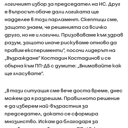
логичният избор за председател на НС. Друг
е въпросът обаче дали логиката ще
надделее в този парламент. Скептици сме,
защото знаем, че решенията са всичко
друго, но не и логични. Призоваваме към здрав
разум, защото иначе рискуваме отново да
правим експерименти“, посочи лидерът на
„Възраждане“ Костадин Костадинов и се
обърна към ПП-ДБ с думите: „Внимавайте как
ще гласувате“.
„В тази ситуация сме вече доста време, днес
можем да я разрешим. Правилното решение
е да изберем най-възрастния за
председател, докато се сформира
мнозинство. Искам да благодаря за