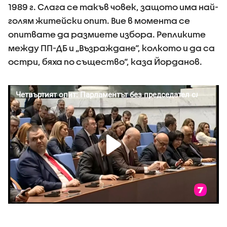
1989 г. Слага се такъв човек, защото има най-
голям житейски опит. Вие в момента се
опитвате да размиете избора. Репликите
между ПП-ДБ и „Възраждане“, колкото и да са
остри, бяха по същество“, каза Йорданов.