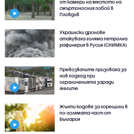
от камери на мястото на
смъртоносния побой в
Пловдив
Украински дронове
атакуваха голяма петролна
рафинерия в Русия (СНИМКА)
Превозвачите призоваха за
нов подход при
ограниченията заради
жегите
Жълти кодове за горещини в
по-голямата част от
България