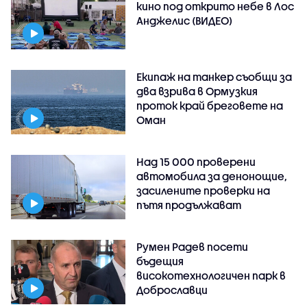
кино под открито небе в Лос
Анджелис (ВИДЕО)
Екипаж на танкер съобщи за
два взрива в Ормузкия
проток край бреговете на
Оман
Над 15 000 проверени
автомобила за денонощие,
засилените проверки на
пътя продължават
Румен Радев посети
бъдещия
високотехнологичен парк в
Доброславци