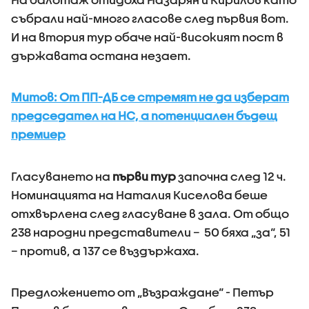
събрали най-много гласове след първия вот.
И на втория тур обаче най-високият пост в
държавата остана незает.
Митов: От ПП-ДБ се стремят не да изберат
председател на НС, а потенциален бъдещ
премиер
Гласуването на
първи тур
започна след 12 ч.
Номинацията на Наталия Киселова беше
отхвърлена след гласуване в зала. От общо
238 народни представители – 50 бяха „за“, 51
– против, а 137 се въздържаха.
Предложението от „Възраждане“ - Петър