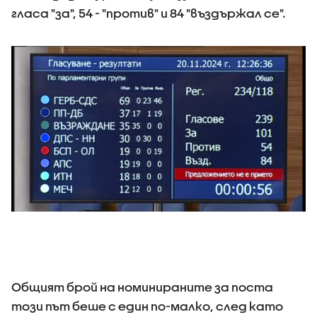
гласа "за", 54 - "против" и 84 "въздържал се".
Общият брой на номинираните за поста
този път беше с един по-малко, след като