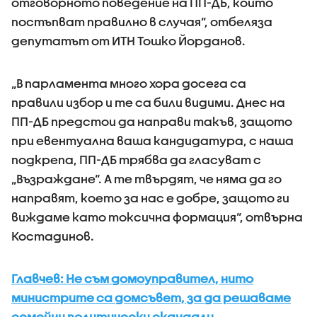
отговорното поведение на ПП-ДБ, които
постъпват правилно в случая“, отбеляза
депутатът от ИТН Тошко Йорданов.
„В парламента много хора досега са
правили избор и те са били видими. Днес на
ПП-ДБ предстои да направи такъв, защото
при евентуална ваша кандидатура, с наша
подкрепа, ПП-ДБ трябва да гласуват с
„Възраждане“. А те твърдят, че няма да го
направят, което за нас е добре, защото ги
виждаме като токсична формация“, отвърна
Костадинов.
Главчев: Не съм домоуправител, нито
министрите са домсъвет, за да решаваме
семейни политически скандали