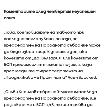
Коментарите след четвъртия неуспешен
опит
„Това, което видяхме на таблото при
последното гласуване, показа, че
председател на Народното събрание може
да бъде избран още в днешния ден, ако
колегите от „Да, България“ или колегите от
БСП преосмислят тяхната позиция, каза
пред медиите съпредседателят на
„Продължаваме Промяната“ Асен Василев.
„Силви Кирилов събра най-много гласове за
председател на Народното събрание, ще
разговаряме с БСП и ДБ, те ще трябва да