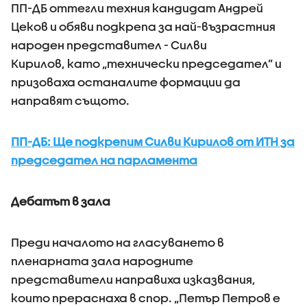
ПП-ДБ оттегли техния кандидат Андрей
Цеков и обяви подкрепа за най-възрастния
народен представител - Силви
Кирилов, като „технически председател” и
призоваха останалите формации да
направят същото.
ПП-ДБ: Ще подкрепим Силви Кирилов от ИТН за
председател на парламента
Дебатът в зала
Преди началото на гласуването в
пленарната зала народните
представители направиха изказвания,
които прераснаха в спор. „Петър Петров е