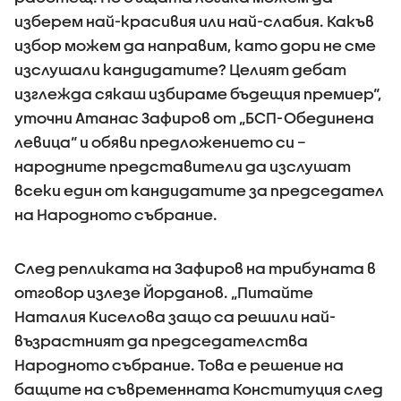
изберем най-красивия или най-слабия. Какъв
избор можем да направим, като дори не сме
изслушали кандидатите? Целият дебат
изглежда сякаш избираме бъдещия премиер“,
уточни Атанас Зафиров от „БСП-Обединена
левица“ и обяви предложението си –
народните представители да изслушат
всеки един от кандидатите за председател
на Народното събрание.
След репликата на Зафиров на трибуната в
отговор излезе Йорданов. „Питайте
Наталия Киселова защо са решили най-
възрастният да председателства
Народното събрание. Това е решение на
бащите на съвременната Конституция след