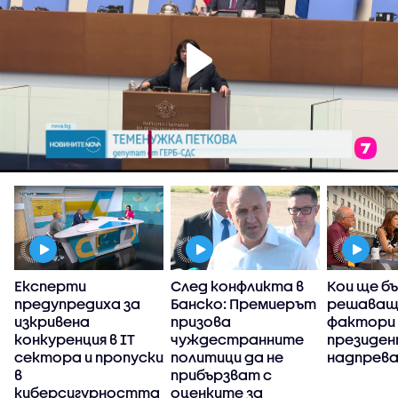
Експерти
След конфликта в
Кои ще б
предупредиха за
Банско: Премиерът
решаващ
изкривена
призова
фактори 
конкуренция в IT
чуждестранните
президе
сектора и пропуски
политици да не
надпрев
в
прибързват с
киберсигурността
оценките за