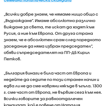
„Всички добре знаем, че нямаме нищо общо с
„Възраждане“. Имаме абсолютно различно
виждане за света, те искат да ходят към
Русия, а ние към Европа. От друга страна
знаем, че е абсолютен срам след поредното
заседание да няма избран председател“,
обяви съпредседателят на ПП-ДБ Кирил
Петков.
„България винаги е била част от Европа и
недейте да седите по този странен начин и
едва ли не да сме навряни някъде в ъгъла. 1300
г. сме част от Европа, не вървим сега към нея.
Всички говорите за равноотдалечен
кандидат, кой е повече от Наталия