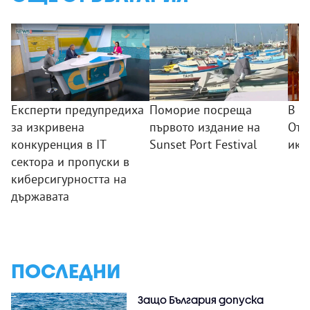
Експерти предупредиха
Поморие посреща
В п
за изкривена
първото издание на
Отк
конкуренция в IT
Sunset Port Festival
ико
сектора и пропуски в
киберсигурността на
държавата
ПОСЛЕДНИ
Защо България допуска