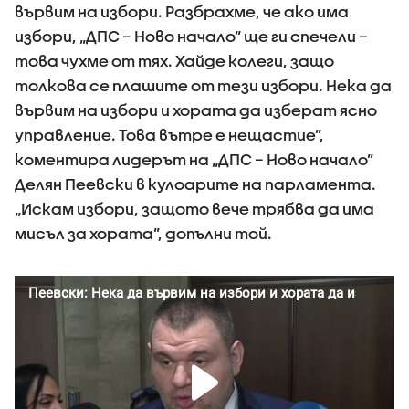
вървим на избори. Разбрахме, че ако има
избори, „ДПС – Ново начало” ще ги спечели –
това чухме от тях. Хайде колеги, защо
толкова се плашите от тези избори. Нека да
вървим на избори и хората да изберат ясно
управление. Това вътре е нещастие”,
коментира лидерът на „ДПС – Ново начало”
Делян Пеевски в кулоарите на парламента.
„Искам избори, защото вече трябва да има
мисъл за хората”, допълни той.