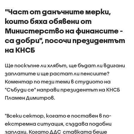
близо 60 тона
архивни документи,
"Част от данъчните мерки,
книги, снимки и
които бяха обявени от
оборудване
Министерство на финансите -
са добри", посочи президентът
на КНСБ
Ще поскъпне ли хлябът, ще бъдат ли вдигани
заплатите и ще растат ли пенсиите?
Коментар по тези теми в студиото на
"Събуди се" направи президентът на КНСБ
Пламен Димитров.
"Всеки сектор, когато е поставен в по-
екстремна ситуация, създава подобни
заплахи. Когато ДДС ставката беше