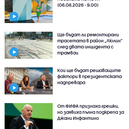
(06.08.2026 - 9.00)
Ще бъдат ли ремонтирани
трасетата в район „Люлин”
след двата инцидента с
трамваи
Кои ще бъдат решаващите
фактори в президентската
надпревара
От ФИФА признаха грешки,
но заявиха пълна подкрепа за
Джани Инфантино