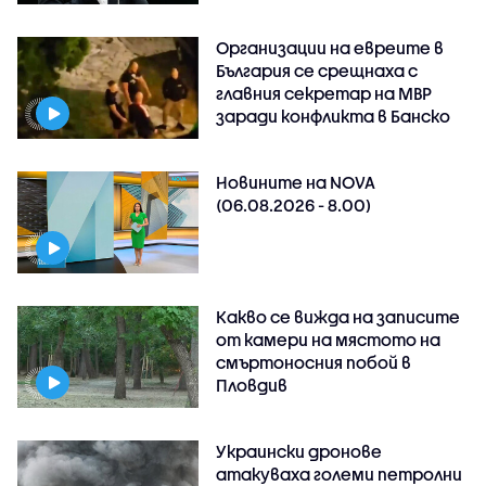
Организации на евреите в
България се срещнаха с
главния секретар на МВР
заради конфликта в Банско
Новините на NOVA
(06.08.2026 - 8.00)
Какво се вижда на записите
от камери на мястото на
смъртоносния побой в
Пловдив
Украински дронове
атакуваха големи петролни