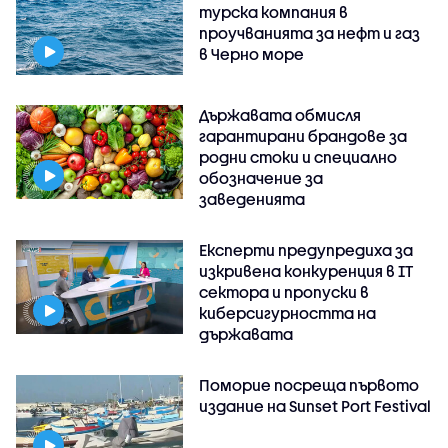
турска компания в
проучванията за нефт и газ
в Черно море
Държавата обмисля
гарантирани брандове за
родни стоки и специално
обозначение за
заведенията
Експерти предупредиха за
изкривена конкуренция в IT
сектора и пропуски в
киберсигурността на
държавата
Поморие посреща първото
издание на Sunset Port Festival