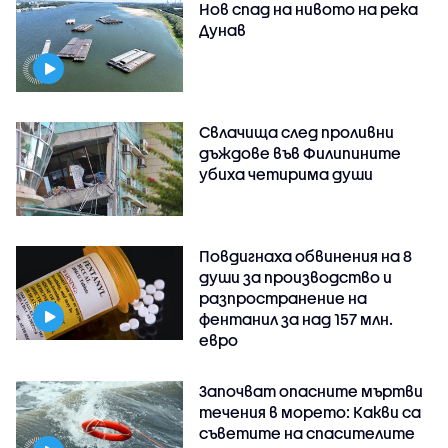
Нов спад на нивото на река
Дунав
Свлачища след проливни
дъждове във Филипините
убиха четирима души
Повдигнаха обвинения на 8
души за производство и
разпространение на
фентанил за над 157 млн.
евро
Започват опасните мъртви
течения в морето: Какви са
съветите на спасителите