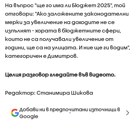
На въпрос "ще го има ли Бюджет 2025", той
отговори: "Ако заложените законодателни
мерки за увеличение на доходите не се
изпълнят - хората в бюджетните сфери,
които не са получавали увеличение от
години, ще са на улицата. И ние ще ги водим",
категоричен е Димитров.
Целия разговор гледайте във видеото.
Редактор: Станимира Шикова
Добави ни в предпочитани източници в
Google