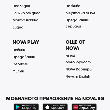
Последни
На живо
Всичко от днес
Лицата на NOVA
Моята новина
Предавания и
сериали
Видео
NOVA PLAY
ОЩЕ ОТ
NOVA
Новини
NOVA
Предавания
отговорност
Сериали
NOVA Кариери
Филми
News in English
МОБИЛНОТО ПРИЛОЖЕНИЕ НА NOVA.BG