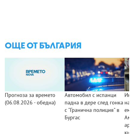
ОЩЕ ОТ БЪЛГАРИЯ
Прогноза за времето
Автомобил с испанци
Инс
(06.08.2026 - обедна)
падна в дере след гонка
на 
с "Гранична полиция" в
еми
Бургас
Аме
арх
кни