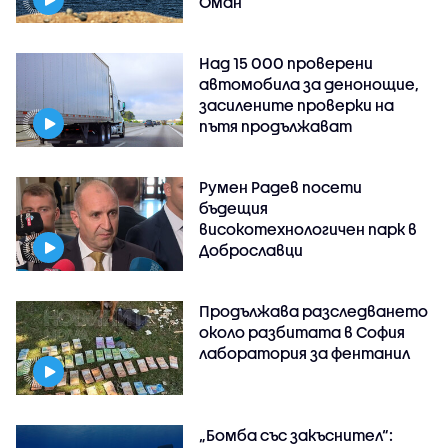
Оман
Над 15 000 проверени
автомобила за денонощие,
засилените проверки на
пътя продължават
Румен Радев посети
бъдещия
високотехнологичен парк в
Доброславци
Продължава разследването
около разбитата в София
лаборатория за фентанил
„Бомба със закъснител“: