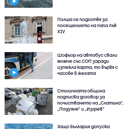
Полша се подготвя за
посещението на папа Лъв
XIV
Шофьор на автобус свали
момче със СОП заради
изтекла карта, то вървя с
часове в жегата
Столичната община
подписва договор за
почистването на „Слатина”,
„Подуяне” и „Изгрев”
Защо България допуска