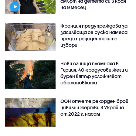
смърт на детето си в края
на 9 месец
Франция предупреждава за
засилваща се руска намеса
преди президентските
избори
Нови огнища пламнаха в
Гърция, 40-градусови жеги и
бурен вятър усложняват
обстановката
ООН отчете рекорден брой
цивилни жертви в Украйна
от 2022 г. насам