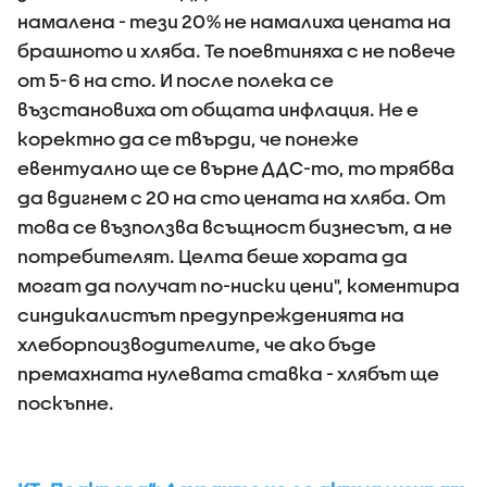
намалена - тези 20% не намалиха цената на
брашното и хляба. Те поевтиняха с не повече
от 5-6 на сто. И после полека се
възстановиха от общата инфлация. Не е
коректно да се твърди, че понеже
евентуално ще се върне ДДС-то, то трябва
да вдигнем с 20 на сто цената на хляба. От
това се възползва всъщност бизнесът, а не
потребителят. Целта беше хората да
могат да получат по-ниски цени", коментира
синдикалистът предупрежденията на
хлеборпоизводителите, че ако бъде
премахната нулевата ставка - хлябът ще
поскъпне.