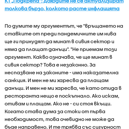
КТ „Подкрепа“: Доходите не се актуализират
толкова бързо, колкото расте инфлацията
По думите му аргументът, че "връщането на
ставките от преди пандемичните им нива
ще ги принудят да минат в сивия сектор и
няма да плащат данъци". "Не приемам този
аргумент. Какво означава, че ще минат в
сивия сектор? Това е незаконно. За
неспазване на законите - има наказателна
санкция. И мен не ми харесва да плащам
данъци. И мен не ми харесва, че като отида в
ресторанта нещо е поскъпнало. Ако искам,
отивам и плащам. Ако не - си стоя вкъщи.
Когато става дума за стоки от първа
необходимост, това очевидно не може да
бъде направено. И те трябва със сигурност