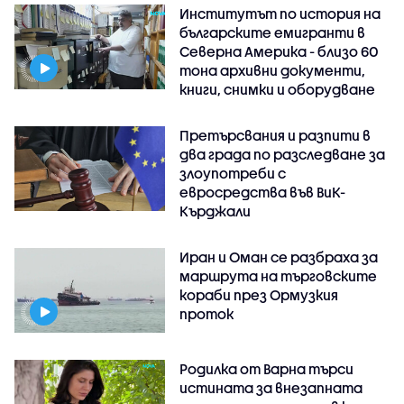
Институтът по история на
българските емигранти в
Северна Америка - близо 60
тона архивни документи,
книги, снимки и оборудване
Претърсвания и разпити в
два града по разследване за
злоупотреби с
евросредства във ВиК-
Кърджали
Иран и Оман се разбраха за
маршрута на търговските
кораби през Ормузкия
проток
Родилка от Варна търси
истината за внезапната