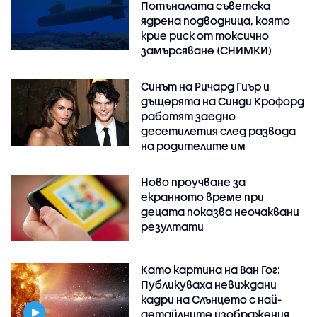
Потъналата съветска
ядрена подводница, която
крие риск от токсично
замърсяване (СНИМКИ)
Синът на Ричард Гиър и
дъщерята на Синди Крофорд
работят заедно
десетилетия след развода
на родителите им
Ново проучване за
екранното време при
децата показва неочаквани
резултати
Като картина на Ван Гог:
Публикуваха невиждани
кадри на Слънцето с най-
детайлните изображения