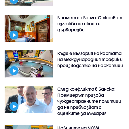
В памет на Ванга: Откриват
изложба на икони и
дърворезби
Къде е България на картата
на международния трафик и
производство на наркотици
След конфликта в Банско:
Премиерът призова
чуждестранните политици
да не прибързват с
оценките за България
Новините на NOVA