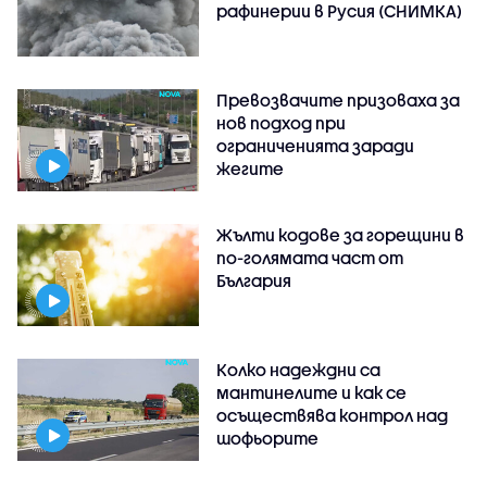
рафинерии в Русия (СНИМКА)
Превозвачите призоваха за
нов подход при
ограниченията заради
жегите
Жълти кодове за горещини в
по-голямата част от
България
Колко надеждни са
мантинелите и как се
осъществява контрол над
шофьорите