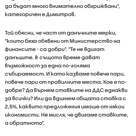
да бъдат много внимателно обгрижвани",
категоричен е Димитров.
Той обясни, че част от данъчните мерки,
"които бяха обявени от Министерство на
финансите - са добри". "Те не вдигат
данъците. В същото време дават
възможност за една по-голяма
събираемост. И като казваме повече пари,
повече пари от правилните места. Кое е по-
добре? Да върнем ставките на ДДС еднакви
за всички? Или да вдигнем общата ставка с
2,5%, каквито предложения имаше от някои
икономисти. Не мисля, че двигаме ставките,
а обратното".