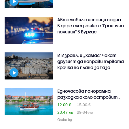
Автомобил с испанци падна
в дере след гонка с "Гранична
полиция" в Бургас
И Израел, и „Хамас“ чакат
другият да направи първата
крачка по плана за Газа
Едночасова панорамна
разходка около островит..
12.00 €
15.00 €
23.47 лв
29.34 лв
Grabo.bg