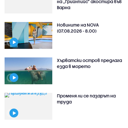
на „Грийнпийс” акостира във
Варна
Новините на NOVA
(07.08.2026 - 8.00)
Хърватски остров предлага
езда в морето
Променя ли се пазарът на
труда