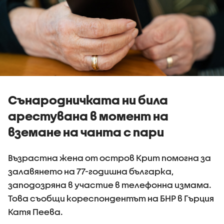
Сънародничката ни била
арестувана в момент на
вземане на чанта с пари
Възрастна жена от остров Крит помогна за
залавянето на 77-годишна българка,
заподозряна в участие в телефонна измама.
Това съобщи кореспондентът на БНР в Гърция
Катя Пеева.