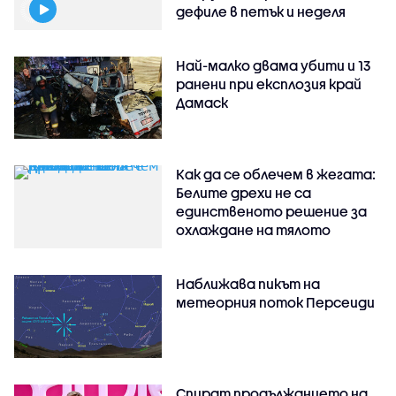
дефиле в петък и неделя
Най-малко двама убити и 13
ранени при експлозия край
Дамаск
Как да се облечем в жегата:
Белите дрехи не са
единственото решение за
охлаждане на тялото
Наближава пикът на
метеорния поток Персеиди
Спират продължанието на