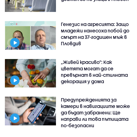
Генезис на агресията: Защо
младежи нанесоха побой до
смърт на 37-годишен мъж в
Пловдив
„Живей красиво”: Как
цветята могат да се
превърнат в най-стилната
декорация у дома
Предупрежденията за
камери в навигациите може
да бъдат забранени: Ще
направи ли това пътищата
по-безопасни