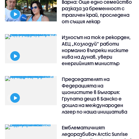
Варна: Още едно семейство
разказа за бременност с
трагичен край, проследена
от същия лекар
Износът на ток е рекорден,
АЕЦ „Козлодуй“ работи
нормално въпреки ниските
нива на Дунав, увери
енергийният министър
Председателят на
Федерацията на
ционистите в България:
Групата деца в Банско е
дошла на международен
лагер по наша инициатива
Емблематичният
ледоразбивач Arctic Sunrise