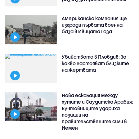
Американска компания ще
изгради първата военна
база в Ивицата Газа
Убийството в Пловдив: За
какво настояват близките
на жертвата
Нова ескалация между
хутите и Саудитска Арабия:
Бунтовниците удариха
позиции на
правителствените сили в
Йемен