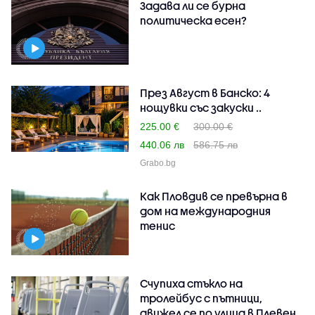
Задава ли се бурна
политическа есен?
През Август в Банско: 4
нощувки със закуски ..
225.00 €
300.00 €
440.06 лв
586.75 лв
Grabo.bg
Как Пловдив се превърна в
дом на международния
тенис
Счупиха стъкло на
тролейбус с пътници,
движел се по улица в Плевен