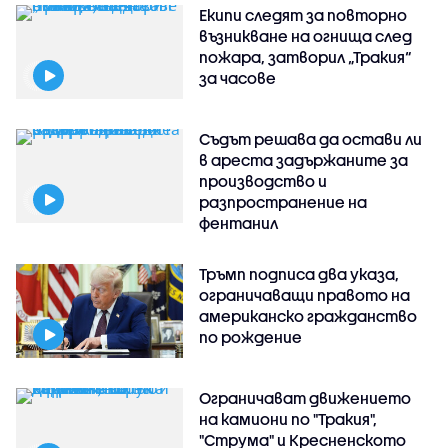
Екипи следят за повторно
възникване на огнища след
пожара, затворил „Тракия“
за часове
Съдът решава да остави ли
в ареста задържаните за
производство и
разпространение на
фентанил
Тръмп подписа два указа,
ограничаващи правото на
американско гражданство
по рождение
Ограничават движението
на камиони по "Тракия",
"Струма" и Кресненското