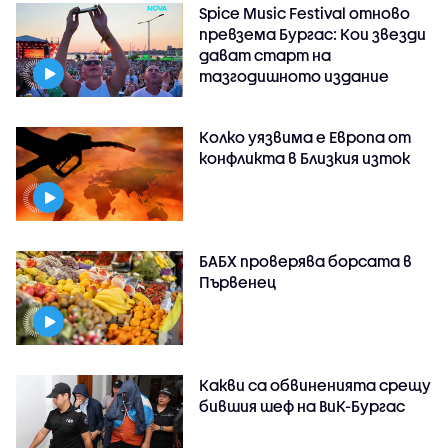
Spice Music Festival отново
превзема Бургас: Кои звезди
дават старт на
тазгодишното издание
Колко уязвима е Европа от
конфликта в Близкия изток
БАБХ проверява борсата в
Първенец
Какви са обвиненията срещу
бившия шеф на ВиК-Бургас