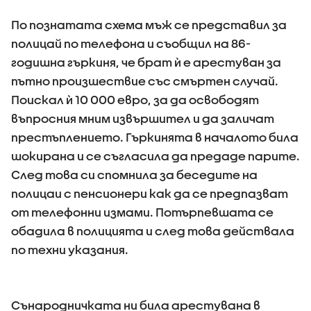
По познатата схема мъж се представил за
полицай по телефона и съобщил на 86-
годишна гъркиня, че брат ѝ е арестуван за
пътно произшествие със смъртен случай.
Поискал ѝ 10 000 евро, за да освободят
въпросния мним извършител и да заличат
престъплението. Гъркинята в началото била
шокирана и се съгласила да предаде парите.
След това си спомнила за беседите на
полицаи с пенсионери как да се предпазват
от телефонни измами. Потърпевшата се
обадила в полицията и след това действала
по техни указания.
Сънародничката ни била арестувана в