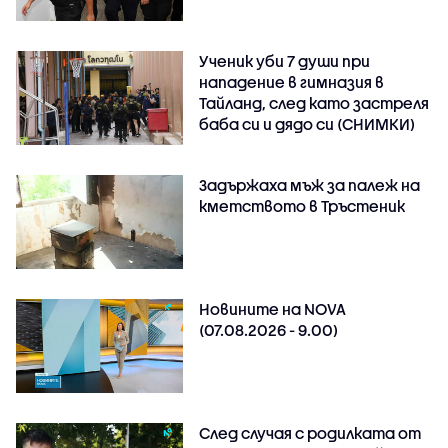
Ученик уби 7 души при
нападение в гимназия в
Тайланд, след като застреля
баба си и дядо си (СНИМКИ)
Задържаха мъж за палеж на
кметството в Тръстеник
Новините на NOVA
(07.08.2026 - 9.00)
След случая с родилката от