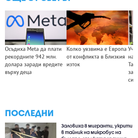
Осъдиха Meta да плати
Колко уязвима е Европа
Уче
рекордните 942 млн.
от конфликта в Близкия
нап
долара заради вредите
изток
Тай
върху деца
зас
си 
ПОСЛЕДНИ
Заловиха 8 мигранти, укрити
в тайник на микробус на