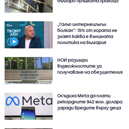
българо-гръцката граница
„Галъп интернешънъл
болкан“: 15% от хората не
знаят каква е външната
политика на България
НОИ разшири
възможностите за
получаване на обезщетения
Осъдиха Meta да плати
рекордните 942 млн. долара
заради вредите върху деца