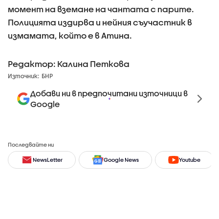
момент на вземане на чантата с парите.
Полицията издирва и нейния съучастник в
измамата, който е в Атина.
Редактор: Калина Петкова
Източник:
БНР
Добави ни в предпочитани източници в
Google
Последвайте ни
NewsLetter
Google News
Youtube