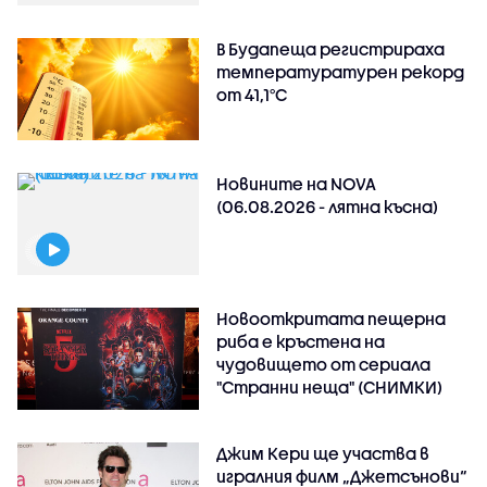
В Будапеща регистрираха
температуратурен рекорд
от 41,1°C
Новините на NOVA
(06.08.2026 - лятна късна)
Новооткритата пещерна
риба е кръстена на
чудовището от сериала
"Странни неща" (СНИМКИ)
Джим Кери ще участва в
игралния филм „Джетсънови“