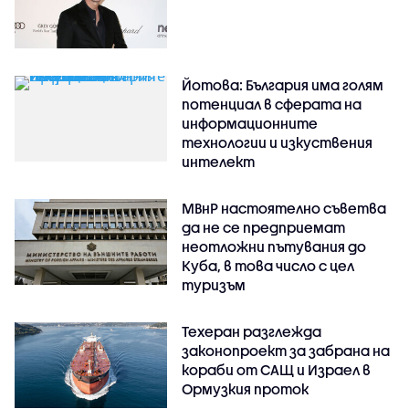
Йотова: България има голям
потенциал в сферата на
информационните
технологии и изкуствения
интелект
МВнР настоятелно съветва
да не се предприемат
неотложни пътувания до
Куба, в това число с цел
туризъм
Техеран разглежда
законопроект за забрана на
кораби от САЩ и Израел в
Ормузкия проток