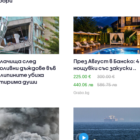
бори
лачища след
През Август в Банско: 4
оливни дъждове във
нощувки със закуски ..
липините убиха
225.00 €
300.00 €
тирима души
440.06 лв
586.75 лв
Grabo.bg