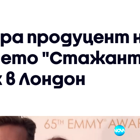
бра продуцент 
нето "Стажант
 в Лондон