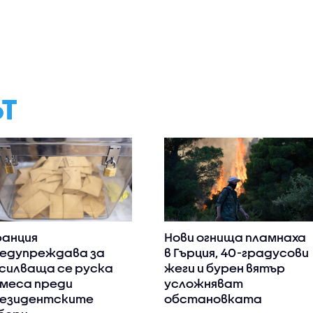
ЪТ
анция
Нови огнища пламнаха
едупреждава за
в Гърция, 40-градусови
силваща се руска
жеги и бурен вятър
меса преди
усложняват
езидентските
обстановката