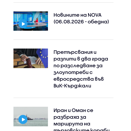
Новините на NOVA
(06.08.2026 - обедна)
Претърсвания и
разпити в два града
по разследване за
злоупотреби с
евросредства във
ВиК-Кърджали
Иран и Оман се
разбраха за
маршрута на
търговските кораби