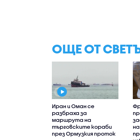
ОЩЕ ОТ СВЕТ
Иран и Оман се
Фр
разбраха за
пр
маршрута на
за
търговските кораби
на
през Ормузкия проток
пр