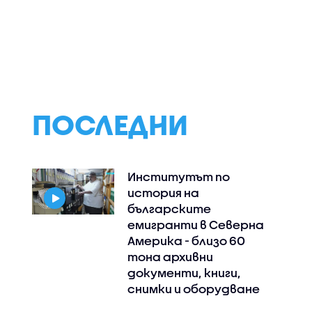
 посети
Как домашният
Сметната пал
робот Нео ще помага
проверява Делян
ологичен
в едно българско
Пеевски за конф
ославци
семейство
на интереси
ПОСЛЕДНИ
Институтът по
история на
българските
емигранти в Северна
Америка - близо 60
тона архивни
документи, книги,
снимки и оборудване