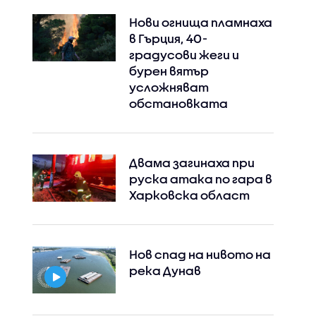
Нови огнища пламнаха
в Гърция, 40-
градусови жеги и
бурен вятър
усложняват
обстановката
Двама загинаха при
руска атака по гара в
Харковска област
Нов спад на нивото на
река Дунав