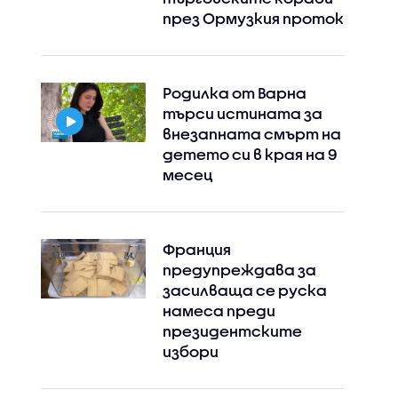
през Ормузкия проток
Instagram
Facebook
Родилка от Варна
търси истината за
внезапната смърт на
детето си в края на 9
месец
Франция
предупреждава за
засилваща се руска
намеса преди
президентските
избори