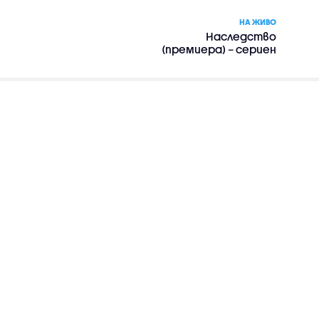
НА ЖИВО
Наследство
(премиера) – сериен
филм