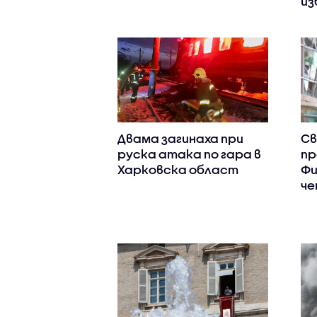
из
Двама загинаха при
Св
руска атака по гара в
пр
Харковска област
Фи
че