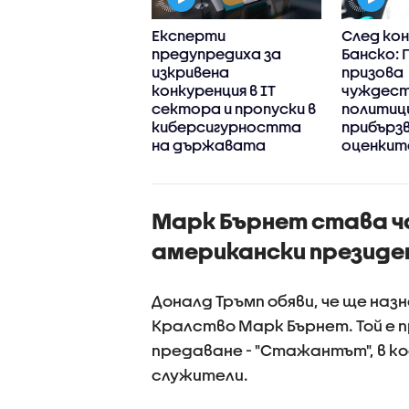
ряват ли
Експерти
След ко
тическото
предупредиха за
Банско:
е високите
изкривена
призова
вания към
конкуренция в IT
чуждес
нета „Радев“
сектора и пропуски в
политици
киберсигурността
прибърз
на държавата
оценките
Марк Бърнет става ча
американски презид
Доналд Тръмп обяви, че ще наз
Кралство Марк Бърнет. Той е 
предаване - "Стажантът", в 
служители.