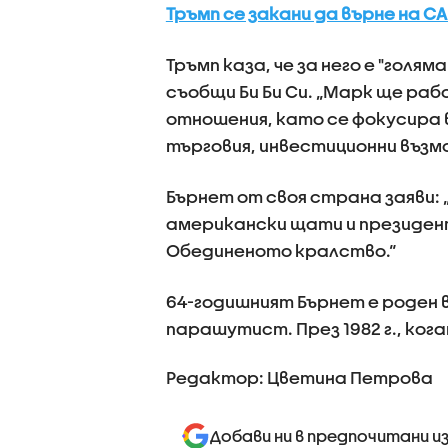
Тръмп се закани да върне на 
Тръмп каза, че за него е "голям
съобщи Би Би Си. „Марк ще ра
отношения, като се фокусира 
търговия, инвестиционни възм
Бърнет от своя страна заяви:
американски щати и президент
Обединеното кралство.“
64-годишният Бърнет е роден 
парашутист. През 1982 г., кога
Редактор: Цветина Петрова
Добави ни в предпочитани и