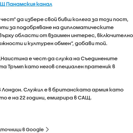
САЩ Панамския канал
а чест" да избере свой бивш колега за този пост,
боти за подобряване на дипломатическите
върху области от взаимен интерес, включително
ожности и културен обмен“, добави той.
 „Наистина е чест да служа на Съединените
а Тръмп като негов специален пратеник в
в Лондон. Служил е в британската армия като
то е на 22 години, емигрира в САЩ.
зточници в Google