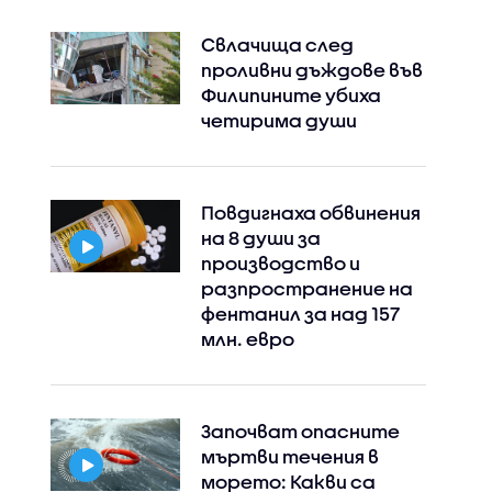
Свлачища след
проливни дъждове във
Филипините убиха
четирима души
Повдигнаха обвинения
на 8 души за
производство и
разпространение на
фентанил за над 157
млн. евро
Започват опасните
мъртви течения в
морето: Какви са