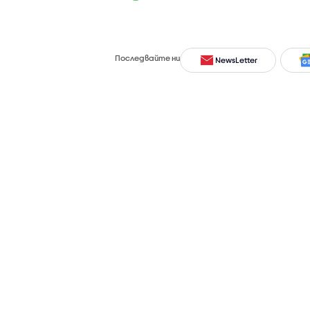
Последвайте ни
NewsLetter