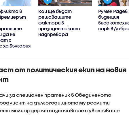
нфликта в
Кои ще бъдат
Румен Радев
 Премиерът
решаващите
бъдещия
фактори в
високотехн
транните
президентската
парк в Добр
 да не
надпревара
ват с
 за България
ст от политическия екип на новия
ент
начи за специален пратеник в Обединеното
продуцент на дългогодишното му реалити
което милиардерът назначаваше и уволняваше