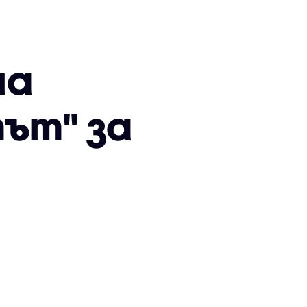
на
ът" за