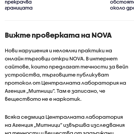
прекрачва
обстоят
границата
около др
се взриви
българск
територ
Вижте проверката на NOVA
Нови нарушения и нелоялни практики на
онлайн търговци откри NOVA. В интернет
сайтове, които предлагат течности за вейп
устройства, търговците публикуват
протокол от Централната лаборатория на
Агенция „Митници”. Там е записано, че
веществото не е наркотик.
Всяка седмица Централната лаборатория
на Агенция „Митници” извършва изследвания
на течности и вещества от задържани