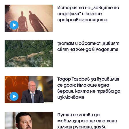
Историята на „ловците на
педофили” и кога се
прекрачва границата
"Дотам и обратно": Дивият
свят на Женда в Родопите
Тодор Тагарев за взривилия
се дрон: Има още една
версия, която не трябва да
изключваме
Путин се готви да
мобилизира още стотици
хиляди руснаци, заяви