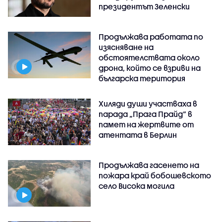
президентът Зеленски
Продължава работата по
изясняване на
обстоятелствата около
дрона, който се взриви на
българска територия
Хиляди души участваха в
парада „Прага Прайд“ в
памет на жертвите от
атентата в Берлин
Продължава гасенето на
пожара край бобошевското
село Висока могила