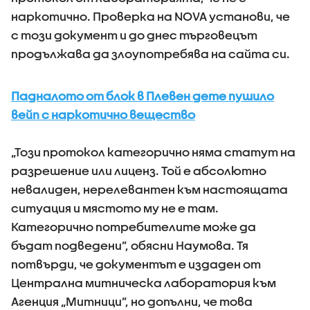
наркотично. Проверка на NOVA установи, че
с този документ и до днес търговецът
продължава да злоупотребява на сайта си.
Падналото от блок в Плевен дете пушило
вейп с наркотично вещество
„Този протокол категорично няма статут на
разрешение или лиценз. Той е абсолютно
невалиден, нерелевантен към настоящата
ситуация и мястото му не е там.
Категорично потребителите може да
бъдат подведени”, обясни Наумова. Тя
потвърди, че документът е издаден от
Централна митническа лаборатория към
Агенция „Митници”, но допълни, че това