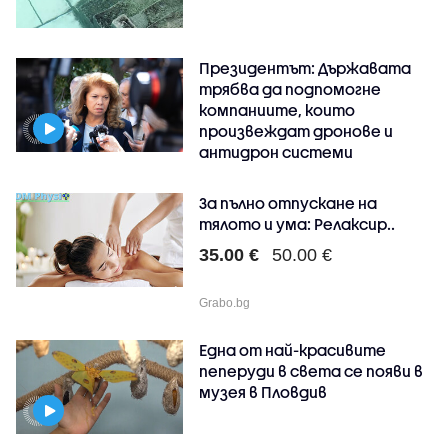
Президентът: Държавата
трябва да подпомогне
компаниите, които
произвеждат дронове и
антидрон системи
За пълно отпускане на
тялото и ума: Релаксир..
35.00 €
50.00 €
Grabo.bg
Една от най-красивите
пеперуди в света се появи в
музея в Пловдив