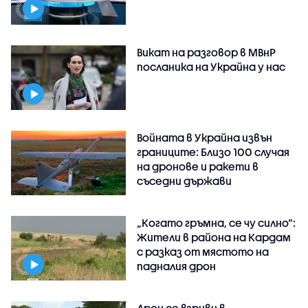
Викат на разговор в МВнР
посланика на Украйна у нас
Войната в Украйна извън
границите: Близо 100 случая
на дронове и ракети в
съседни държави
„Когато гръмна, се чу силно“:
Жители в района на Кардам
с разказ от мястото на
падналия дрон
Дрон се взриви в