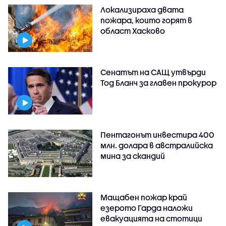
Локализираха двата
пожара, които горят в
област Хасково
Сенатът на САЩ утвърди
Тод Бланч за главен прокурор
Пентагонът инвестира 400
млн. долара в австралийска
мина за скандий
Мащабен пожар край
езерото Гарда наложи
евакуацията на стотици