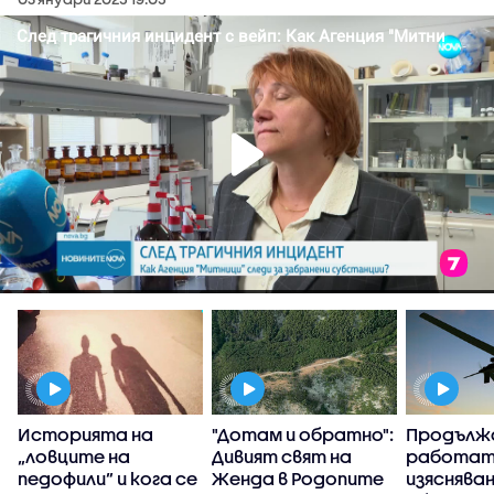
Историята на
"Дотам и обратно":
Продълж
„ловците на
Дивият свят на
работат
педофили” и кога се
Женда в Родопите
изясняван