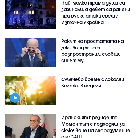
Най-малко трима души са
загинали, а девет са ранени
при руски атаки срещу
Източна Украйна
Ракът на простатата на
Джо Байдън се е
разпространил, съобщи
синът му
Слънчево време с локални
валежи в неделя
Иранският президент:
Моментът е подходящ за
сключване на споразумение
със САЩ