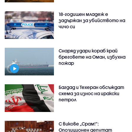
18-годишен младеж е
задържан за убийството на
чичо си
Снаряд удари кораб край
бреговете на Оман, избухна
пожар
Багдад и Техеран обсъждат
схема за износ на иракски
петрол
С викове „Срам!“:
Опозиционен депутат