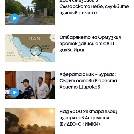
българското небе, службите
изясняват чий е
Отварянето на Ормузкия
проток зависи от САЩ,
заяви Иран
Аферата с ВиК – Бургас:
Съдът остави в ареста
Христо Широков
Над 4000 хектара площ
изгоряха в Андалусия
(ВИДЕО+СНИМКИ)