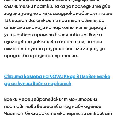
съмнителни пратки. Така за последните две
години заедно с хексахидроканабинолът още
13 вещества, открити при тестовете, са
станали аналози на наркотичните заради
установена промяна в състава им. Всяко
изследване завършва с протокол, но той
няма статут на разрешение или лиценз за
продажба и разпространение.
Скрита камера на NOVA: Къде в Плевен може
да си купиш вейп с наркотик
Всеки месец европейският мониторинг
поставя нови вещества под наблюдение.
Част от българските експерти ги откриват