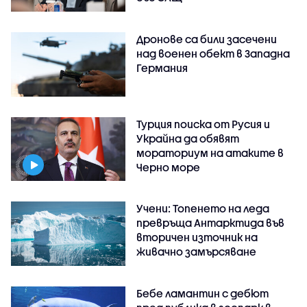
Дронове са били засечени
над военен обект в Западна
Германия
Турция поиска от Русия и
Украйна да обявят
мораториум на атаките в
Черно море
Учени: Топенето на леда
превръща Антарктида във
вторичен източник на
живачно замърсяване
Бебе ламантин с дебют