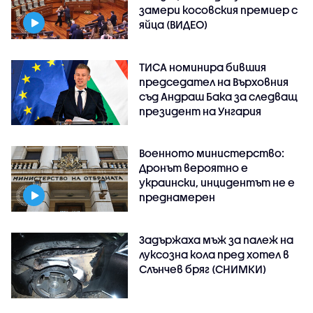
замери косовския премиер с
яйца (ВИДЕО)
ТИСА номинира бившия
председател на Върховния
съд Андраш Бака за следващ
президент на Унгария
Военното министерство:
Дронът вероятно е
украински, инцидентът не е
преднамерен
Задържаха мъж за палеж на
луксозна кола пред хотел в
Слънчев бряг (СНИМКИ)