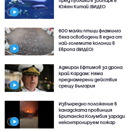
пред публика в зоопарк в
Южен Китай (ВИДЕО
600 малки птици фламинго
бяха освободени в една от
най-големите колонии в
Европа (ВИДЕО)
Адмирал Ефтимов за дрона
край Кардам: Няма
преднамерени действия
срещу България
Извънредно положение в
канадската провинция
Британска Колумбия заради
неконтролируем пожар