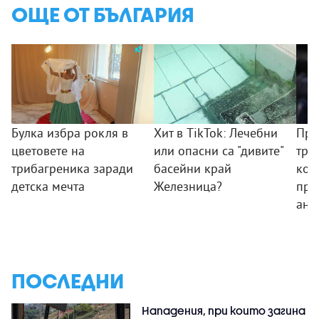
ОЩЕ ОТ БЪЛГАРИЯ
Булка избра рокля в
Хит в TikTok: Лечебни
Пре
цветовете на
или опасни са "дивите"
тря
трибагреника заради
басейни край
ком
детска мечта
Железница?
про
ант
ПОСЛЕДНИ
Нападения, при които загина