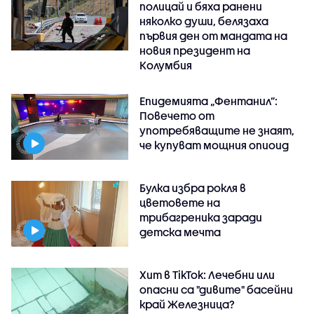
полицай и бяха ранени
няколко души, белязаха
първия ден от мандата на
новия президент на
Колумбия
Епидемията „Фентанил”:
Повечето от
употребяващите не знаят,
че купуват мощния опиоид
Булка избра рокля в
цветовете на
трибагреника заради
детска мечта
Хит в TikTok: Лечебни или
опасни са "дивите" басейни
край Железница?