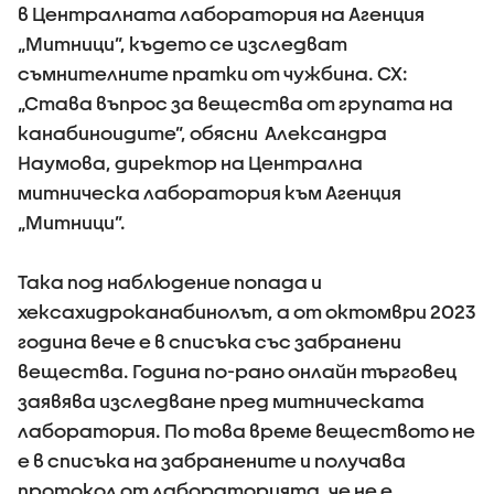
в Централната лаборатория на Агенция
„Митници”, където се изследват
съмнителните пратки от чужбина. СХ:
„Става въпрос за вещества от групата на
канабиноидите”, обясни Александра
Наумова, директор на Централна
митническа лаборатория към Агенция
„Митници”.
Така под наблюдение попада и
хексахидроканабинолът, а от октомври 2023
година вече е в списъка със забранени
вещества. Година по-рано онлайн търговец
заявява изследване пред митническата
лаборатория. По това време веществото не
е в списъка на забранените и получава
протокол от лабораторията, че не е