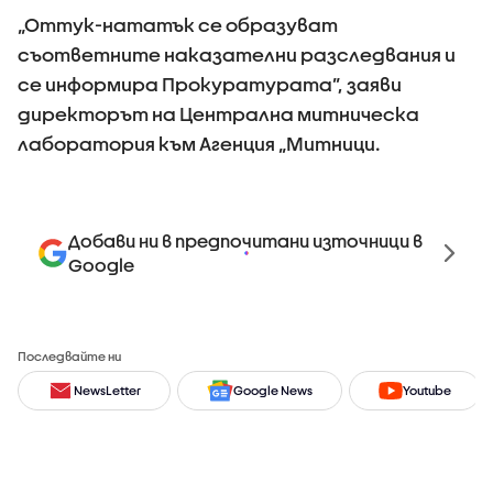
„Оттук-нататък се образуват
съответните наказателни разследвания и
се информира Прокуратурата”, заяви
директорът на Централна митническа
лаборатория към Агенция „Митници.
Добави ни в предпочитани източници в
Google
Последвайте ни
NewsLetter
Google News
Youtube