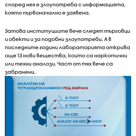
според нея е злоупотреба с информацията,
която първоначално е заявена.
Затова институциите вече следят търговци
и обекти и за подобни злоупотреби. А в
последните години лабораторията открива
още 13 нови вещества, които са наркотични
или техни аналози. Част от тях вече са
забранени.