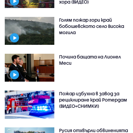
хора (ВИДЕО)
Голям пожар гори край
бобошевското село Висока
могила
Почина бащата на Лионел
Меси
Пожар избухна в завод за
рециклиране край Ротердам
(ВИДЕО+СНИМКИ)
Русия отхвърли обвиненията