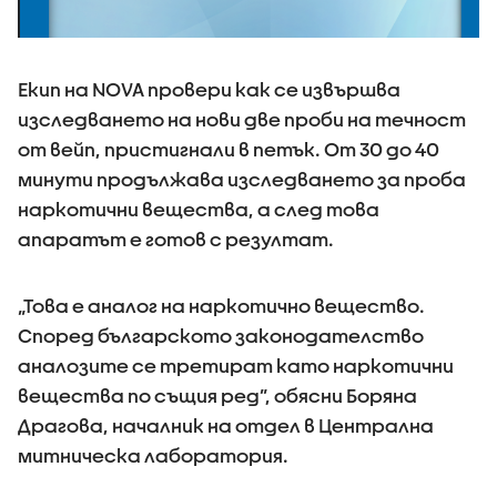
Екип на NOVA провери как се извършва
изследването на нови две проби на течност
от вейп, пристигнали в петък. От 30 до 40
минути продължава изследването за проба
наркотични вещества, а след това
апаратът е готов с резултат.
„Това е аналог на наркотично вещество.
Според българското законодателство
аналозите се третират като наркотични
вещества по същия ред”, обясни Боряна
Драгова, началник на отдел в Централна
митническа лаборатория.