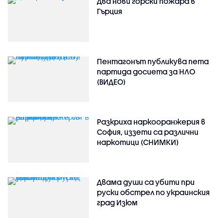
Два нови горски пожара в
Гърция
Пентагонът публикува пета
партида досиета за НЛО
(ВИДЕО)
Разкриха наркооранжерия в
София, иззети са различни
наркотици (СНИМКИ)
Двама души са убити при
руски обстрeл по украинския
град Изюм