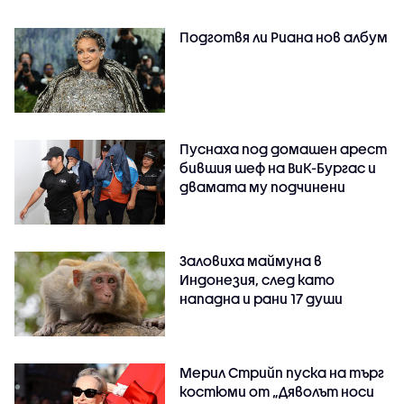
Подготвя ли Риана нов албум
Пуснаха под домашен арест
бившия шеф на ВиК-Бургас и
двамата му подчинени
Заловиха маймуна в
Индонезия, след като
нападна и рани 17 души
Мерил Стрийп пуска на търг
костюми от „Дяволът носи