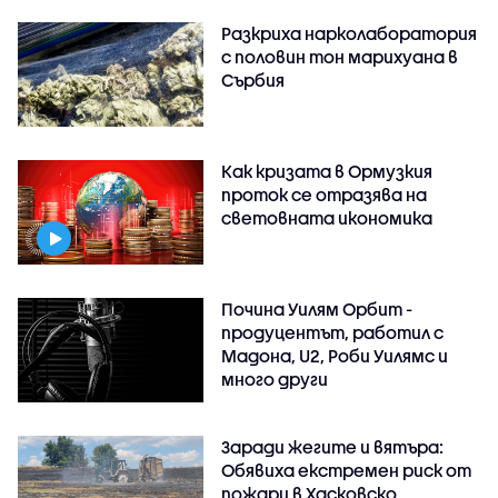
Разкриха нарколаборатория
с половин тон марихуана в
Сърбия
Как кризата в Ормузкия
проток се отразява на
световната икономика
Почина Уилям Орбит -
продуцентът, работил с
Мадона, U2, Роби Уилямс и
много други
Заради жегите и вятъра:
Обявиха екстремен риск от
пожари в Хасковско