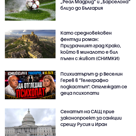
„Реал Мадрид“ и „Барселона“
близо до България
Като средновековен
фентъзи роман:
Призрачният град Крако,
който в миналото е бил
пълен с живот (СНИМКИ)
Психиатърът д-р Веселин
Герев в "Телеграфно
подкастът": Отглеждат се
деца психопати
Сенатът на САЩ прие
законопроект за санкции
срещу Русия и Иран