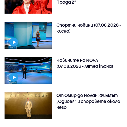
Прада 2“
Спортни новини (07.08.2026 -
късна)
Новините на NOVA
(07.08.2026 - лятна късна)
От Омир до Нолан: Филмът
„Одисея” и споровете около
него