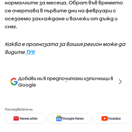
нормалните за месеца. Обрат във времето
се очертава в първите дни на февруари с
осезаемо захлаждане и валежи от дъжд и
сняг.
Каква е прогнозата за вашия регион може да
видите
ТУК
Добави ни в предпочитани източници в
Google
Последвайте ни
NewsLetter
Google News
Youtube