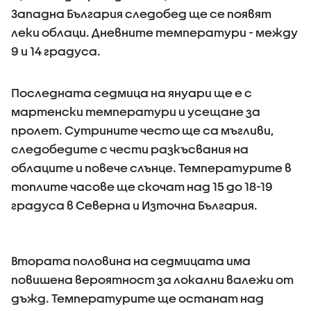
Западна България следобед ще се появят
леки облаци. Дневните температури - между
9 и 14 градуса.
Последната седмица на януари ще е с
мартенски температури и усещане за
пролет. Сутрините често ще са мъгливи,
следобедите с чести разкъсвания на
облаците и повече слънце. Температурите в
топлите часове ще скочат над 15 до 18-19
градуса в Северна и Източна България.
Втората половина на седмицата има
повишена вероятност за локални валежи от
дъжд. Температурите ще останат над