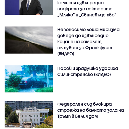
комисия извънредна
подкрепа за секторите
„Мляко“ и „Свиневъдство“
Непоносимо лоша миризма
доведе до извънредно
кацане на самолет,
пътуващ за Франкфурт
(ВИДЕО)
Порой и градушка удариха
Силинстренско (ВИДЕО)
Федерален съд блокира
строежа на балната зала на
Тръмп в Белия дом