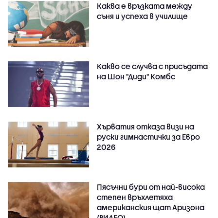
Каква е връзката между
съня и успеха в училище
Какво се случва с присъдата
на Шон "Диди" Комбс
Хърватия отказа визи на
руски гимнастички за Евро
2026
Пясъчни бури от най-висока
степен връхлетяха
американския щат Аризона
(ВИДЕО)