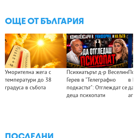
ОЩЕ ОТ БЪЛГАРИЯ
Уморителна жега с
Психиатърът д-р Веселин
Пси
температури до 38
Герев в "Телеграфно
в П
градуса в събота
подкастът": Отглеждат се
дад
деца психопати
агр
ПОСЛЕДНИ