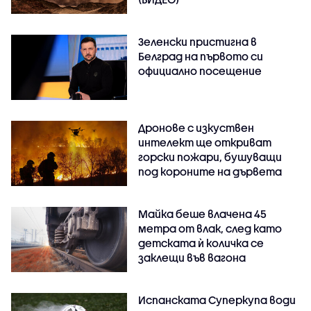
Зеленски пристигна в
Белград на първото си
официално посещение
Дронове с изкуствен
интелект ще откриват
горски пожари, бушуващи
под короните на дървета
Майка беше влачена 45
метра от влак, след като
детската ѝ количка се
заклещи във вагона
Испанската Суперкупа води