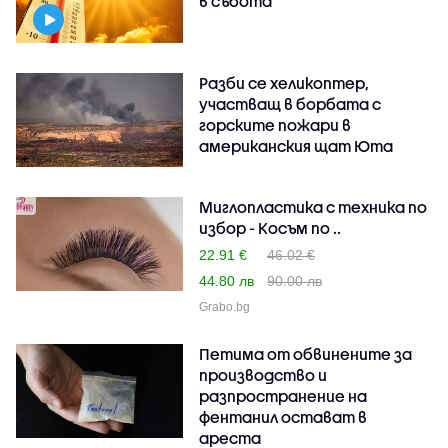
в събота
Разби се хеликоптер,
участващ в борбата с
горските пожари в
американския щат Юта
Миглопластика с техника по
избор - Косъм по ..
22.91 €
46.02 €
44.80 лв
90.00 лв
Grabo.bg
Петима от обвинените за
производство и
разпространение на
фентанил остават в
ареста