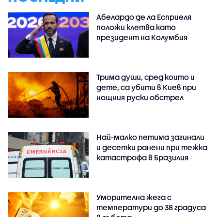
Абелардо де ла Есприеля
положи клетва като
президент на Колумбия
Трима души, сред които и
дете, са убити в Киев при
нощния руски обстрел
Най-малко петима загинали
и десетки ранени при тежка
катастрофа в Бразилия
Уморителна жега с
температури до 38 градуса