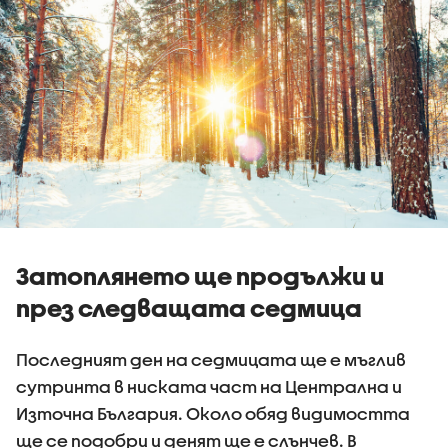
Затоплянето ще продължи и
през следващата седмица
Последният ден на седмицата ще е мъглив
сутринта в ниската част на Централна и
Източна България. Около обяд видимостта
ще се подобри и денят ще е слънчев. В