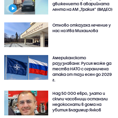
движението в аварийната
лента на АМ „Тракия” (ВИДЕО)
Отново отказаха лечение у
нас на Ива Михаилова
Американското
разузнаване: Русия може да
тества НАТО с ограничена
атака от тази есен до 2029
г.
Над 50 000 евро, злато и
скъпи часовници останали
недокоснати в дома на
убития Владимир Янков