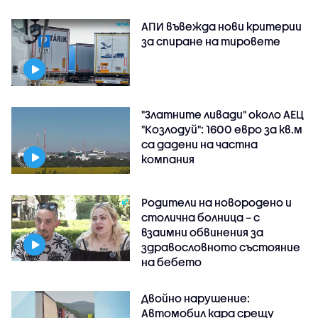
АПИ въвежда нови критерии
за спиране на тировете
"Златните ливади" около АЕЦ
"Козлодуй": 1600 евро за кв.м
са дадени на частна
компания
Родители на новородено и
столична болница – с
взаимни обвинения за
здравословното състояние
на бебето
Двойно нарушение:
Автомобил кара срещу