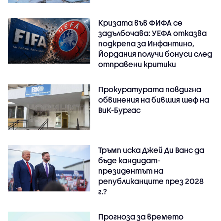
Кризата във ФИФА се
задълбочава: УЕФА отказва
подкрепа за Инфантино,
Йордания получи бонуси след
отправени критики
Прокуратурата повдигна
обвинения на бившия шеф на
ВиК-Бургас
Тръмп иска Джей Ди Ванс да
бъде кандидат-
президентът на
републиканците през 2028
г.?
Прогноза за времето