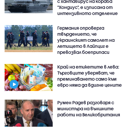
с хантавирус на кораба
"Хондиус", е изписана от
интензивното отделение
Германия опроверга
твърдението, че
украинският самолет на
летището в Лайпциг е
превозвал боеприпаси
Край на етикетите в лева:
Търговците уверяват, че
преминаването само към
евро няма да вдигне цените
Румен Радев разговаря с
министъра на външните
работи на Великобритания