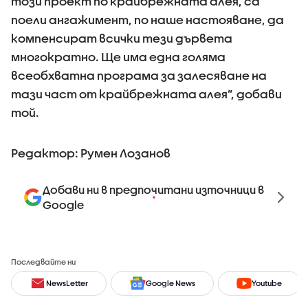
този проект по крайбрежната алея, са
поели ангажимент, по наше настояване, да
компенсират всички тези дървета
многократно. Ще има една голяма
всеобхватна програма за залесяване на
тази част от крайбрежната алея”, добави
той.
Редактор: Румен Лозанов
Добави ни в предпочитани източници в
Google
Последвайте ни
NewsLetter
Google News
Youtube