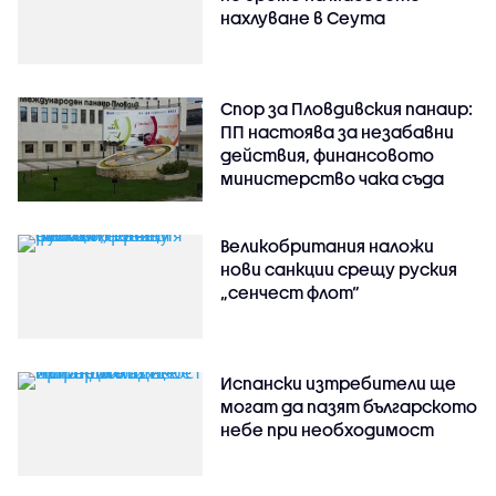
нахлуване в Сеута
Спор за Пловдивския панаир:
ПП настоява за незабавни
действия, финансовото
министерство чака съда
Великобритания наложи
нови санкции срещу руския
„сенчест флот“
Испански изтребители ще
могат да пазят българското
небе при необходимост