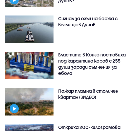
Дунав?
Сигнал за огън на баржа с
въглища в Дунав
Властите в Конго поставиха
под карантина кораб с 255
души заради съмнения за
ебола
Пожар пламна в столичен
квартал (ВИДЕО)
Откриха 200-килограмова