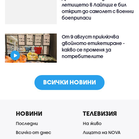
летището в Лайпциг е бил
открит до самолет с военни
боеприпаси
От 9 август приключва
двойното етикетиране -
какво се променя за
потребителите
ВСИЧКИ НОВИНИ
НОВИНИ
ТЕЛЕВИЗИЯ
Последни
На живо
Всичко от днес
Лицата на NOVA