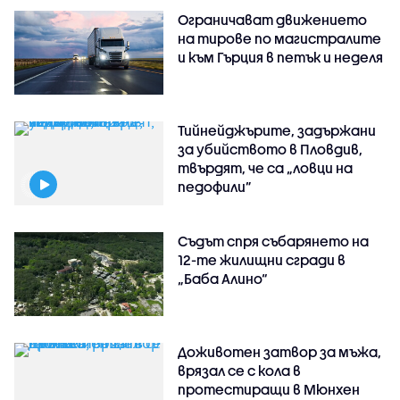
Ограничават движението
на тирове по магистралите
и към Гърция в петък и неделя
Тийнейджърите, задържани
за убийството в Пловдив,
твърдят, че са „ловци на
педофили”
Съдът спря събарянето на
12-те жилищни сгради в
„Баба Алино“
Доживотен затвор за мъжа,
врязал се с кола в
протестиращи в Мюнхен