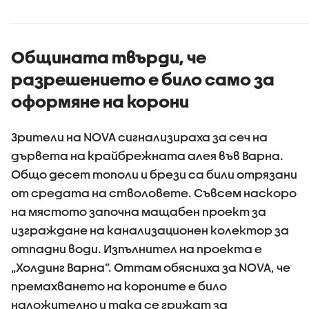
Общината твърди, че
разрешението е било само за
оформяне на корони
Зрители на NOVA сигнализираха за сеч на
дървета на крайбрежната алея във Варна.
Общо десет тополи и брези са били отрязани
от средата на стволовете. Съвсем наскоро
на мястото започна мащабен проект за
изграждане на канализационен колектор за
отпадни води. Изпълнител на проекта е
„Холдинг Варна”. Оттам обясниха за NOVA, че
премахването на короните е било
наложително и така се грижат за