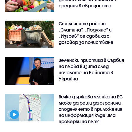
средния в еврозоната
Столичните райони
„Слатина“, „Подуяне“ и
„Изгрев“ се сдобиха с
договор за почистване
Зеленски пристига в Сърбия
на първа визита след
началото на войната в
Украйна
Всяка държава членка на ЕС
може да реши да ограничи
споделянето в приложения
на информация къде има
проверки на пътя