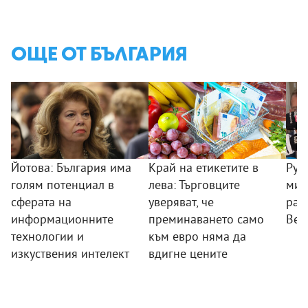
ОЩЕ ОТ БЪЛГАРИЯ
Йотова: България има
Край на етикетите в
Рум
голям потенциал в
лева: Търговците
мин
сферата на
уверяват, че
раб
информационните
преминаването само
Вел
технологии и
към евро няма да
изкуствения интелект
вдигне цените