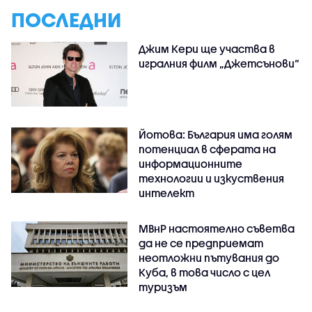
ПОСЛЕДНИ
Джим Кери ще участва в
игралния филм „Джетсънови“
Йотова: България има голям
потенциал в сферата на
информационните
технологии и изкуствения
интелект
МВнР настоятелно съветва
да не се предприемат
неотложни пътувания до
Куба, в това число с цел
туризъм