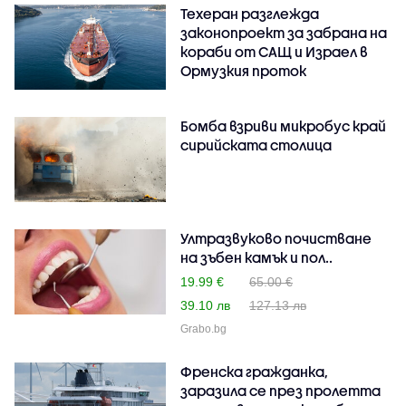
Техеран разглежда
законопроект за забрана на
кораби от САЩ и Израел в
Ормузкия проток
Бомба взриви микробус край
сирийската столица
Ултразвуково почистване
на зъбен камък и пол..
19.99 €
65.00 €
39.10 лв
127.13 лв
Grabo.bg
Френска гражданка,
заразила се през пролетта