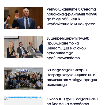
Републиканците в Сената
поискаха д-р Антъни Фаучи
да бъде обвинен в
неуважение към Конгреса
Вицепремиерът Пулев:
Привличането на
инвестиции е ключов
приоритет за
правителството
68 медала за България:
Наградиха учениците ни с
отличия от международни
олимпиади
Около 100 души са загинали
по време на масовото