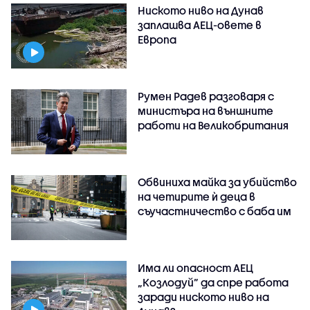
Ниското ниво на Дунав
заплашва АЕЦ-овете в
Европа
Румен Радев разговаря с
министъра на външните
работи на Великобритания
Обвиниха майка за убийство
на четирите ѝ деца в
съучастничество с баба им
Има ли опасност АЕЦ
„Козлодуй” да спре работа
заради ниското ниво на