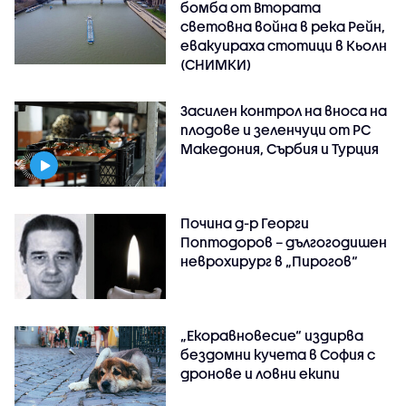
бомба от Втората
световна война в река Рейн,
евакуираха стотици в Кьолн
(СНИМКИ)
Засилен контрол на вноса на
плодове и зеленчуци от РС
Македония, Сърбия и Турция
Почина д-р Георги
Поптодоров – дългогодишен
неврохирург в „Пирогов“
„Екоравновесие“ издирва
бездомни кучета в София с
дронове и ловни екипи