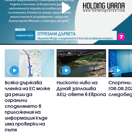
Всяка държава
Ниското ниво на
Спортни 
членка на ЕС може
Дунав заплашва
(06.08.20
да реши да
АЕЦ-овете в Европа
следобед
ограничи
споделянето в
приложения на
,
информация къде
има проверки на
пътя