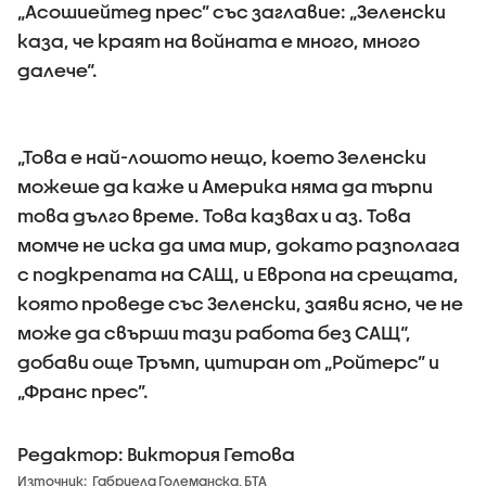
„Асошиейтед прес” със заглавие: „Зеленски
каза, че краят на войната е много, много
далече“.
„Това е най-лошото нещо, което Зеленски
можеше да каже и Америка няма да търпи
това дълго време. Това казвах и аз. Това
момче не иска да има мир, докато разполага
с подкрепата на САЩ, и Европа на срещата,
която проведе със Зеленски, заяви ясно, че не
може да свърши тази работа без САЩ“,
добави още Тръмп, цитиран от „Ройтерс” и
„Франс прес”.
Редактор: Виктория Гетова
Източник:
Габриела Големанска, БТА