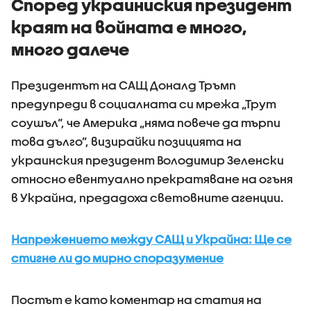
Според украиниския президент
краят на войната е много,
много далече
Президентът на САЩ Доналд Тръмп
предупреди в социалната си мрежа „Трут
соушъл“, че Америка „няма повече да търпи
това дълго”, визирайки позицията на
украинския президент Володимир Зеленски
относно евентуално прекратяване на огъня
в Украйна, предадоха световните агенции.
Напрежението между САЩ и Украйна: Ще се
стигне ли до мирно споразумение
Постът е като коментар на статия на