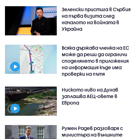
Зеленски пристига в Сърбия
на първа визита след
началото на войната в
Украйна
Всяка държава членка на ЕС
може да реши да ограничи
споделянето в приложения
на информация къде има
проверки на пътя
Ниското ниво на Дунав
заплашва АЕЦ-овете в
Европа
Румен Радев разговаря с
министъра на външните