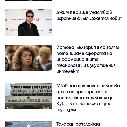
Джим Кери ще участва в
игралния филм „Джетсънови“
Йотова: България има голям
потенциал в сферата на
информационните
технологии и изкуствения
интелект
МВнР настоятелно съветва
да не се предприемат
неотложни пътувания до
Куба, в това число с цел
туризъм
Техеран разглежда