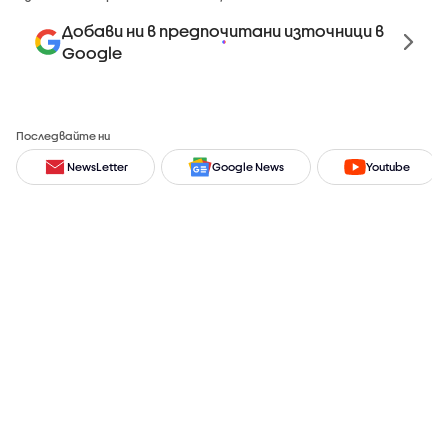
Добави ни в предпочитани източници в
Google
Последвайте ни
NewsLetter
Google News
Youtube