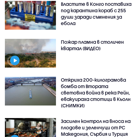
Властите в Конго поставиха
под карантина кораб с 255
души заради съмнения за
ебола
Пожар пламна в столичен
квартал (ВИДЕО)
Откриха 200-килограмова
бомба от Втората
световна война в река Рейн,
евакуираха стотици в Кьолн
(СНИМКИ)
Засилен контрол на вноса на
плодове и зеленчуци от РС
Македония, Сърбия и Турция