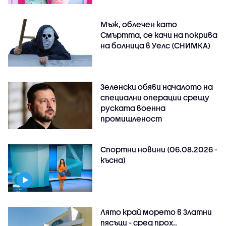
Мъж, облечен като
Смъртта, се качи на покрива
на болница в Уелс (СНИМКА)
Зеленски обяви началото на
специални операции срещу
руската военна
промишленост
Спортни новини (06.08.2026 -
късна)
Лято край морето в Златни
пясъци - сред прох..