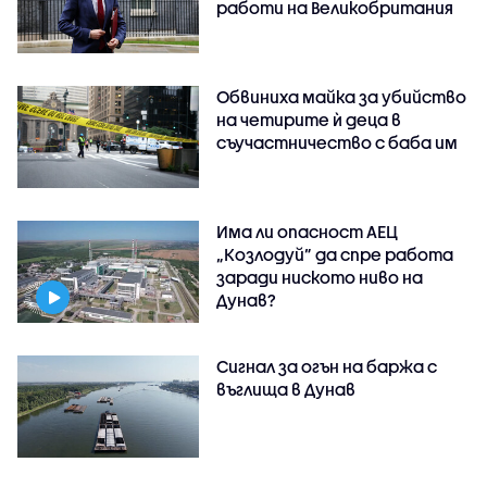
работи на Великобритания
Обвиниха майка за убийство
на четирите ѝ деца в
съучастничество с баба им
Има ли опасност АЕЦ
„Козлодуй” да спре работа
заради ниското ниво на
Дунав?
Сигнал за огън на баржа с
въглища в Дунав