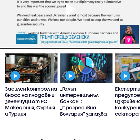
Засилен контрол на
„Галъп
Експерт
вноса на плодове и
интернешънъл
предупре
зеленчуци от РС
болкан“:
изкривен
Македония, Сърбия
„Прогресивна
конкуренц
и Турция
България“ запазва
сектора 
високия си ръст на
в
доверие през
киберси
първите 100 дни
на държ
управление