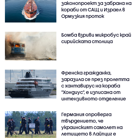
законопроект за забрана на
кораби от САЩ и Израел в
Ормузкия проток
Бомба взриви микробус край
сирийската столица
Френска гражданка,
заразила се през пролетта
с хантавирус на кораба
"Хондиус", е изписана от
интензивното отделение
Германия опроверга
твърдението, че
украинският самолет на
летището в Лайпциг е