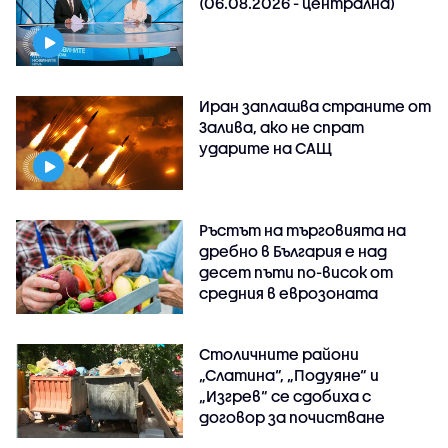
(06.08.2026 - централна)
Иран заплашва страните от
Залива, ако не спрат
ударите на САЩ
Ръстът на търговията на
дребно в България е над
десет пъти по-висок от
средния в еврозоната
Столичните райони
„Слатина“, „Подуяне“ и
„Изгрев“ се сдобиха с
договор за почистване