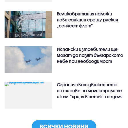
Великобритания наложи
нови санкции срещу руския
„сенчест флот“
Испански изтребители ще
могат да пазят българското
небе при необходимост
Ограничават движението
на тирове по магистралите
и към Гърция в петък и неделя
ВСИЧКИ НОВИНИ