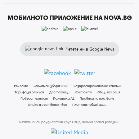
МОБИЛНОТО ПРИЛОЖЕНИЕ НА NOVA.BG
Четете ни в Google News
Реклама
Реклама избори 2026
Разпространение на канали
Тарифа за откъси
Доставчици
Контакти
Общи условия
Поверителност
Политика ЛД
Правила за ползване
Етика и съответствие
Платени публикации
© 2026 Нова Броудкастинг Груп ЕООД. Всички права запазени.