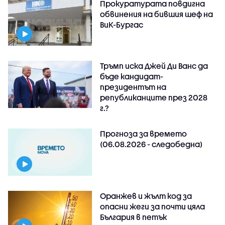
Прокуратурата повдигна
обвинения на бившия шеф на
ВиК-Бургас
Тръмп иска Джей Ди Ванс да
бъде кандидат-
президентът на
републиканците през 2028
г.?
Прогноза за времето
(06.08.2026 - следобедна)
Оранжев и жълт код за
опасни жеги за почти цяла
България в петък