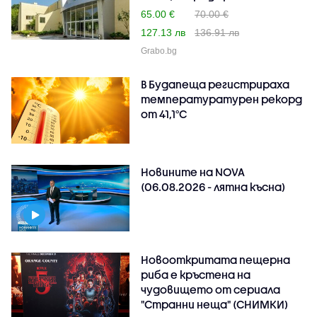
65.00 €
70.00 €
127.13 лв
136.91 лв
Grabo.bg
В Будапеща регистрираха
температуратурен рекорд
от 41,1°C
Новините на NOVA
(06.08.2026 - лятна късна)
Новооткритата пещерна
риба е кръстена на
чудовището от сериала
"Странни неща" (СНИМКИ)