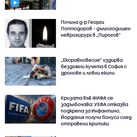
Почина д-р Георги
Поптодоров – дългогодишен
неврохирург в „Пирогов“
„Екоравновесие“ издирва
бездомни кучета в София с
дронове и ловни екипи
Кризата във ФИФА се
задълбочава: УЕФА отказва
подкрепа за Инфантино,
Йордания получи бонуси след
отправени критики