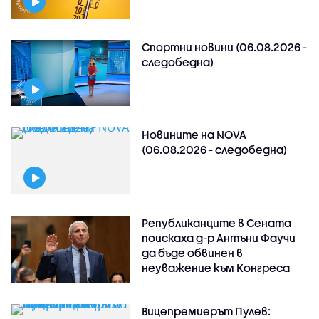
Спортни новини (06.08.2026 -
следобедна)
Новините на NOVA
(06.08.2026 - следобедна)
Републиканците в Сената
поискаха д-р Антъни Фаучи
да бъде обвинен в
неуважение към Конгреса
Вицепремиерът Пулев: