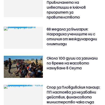
Привличането на
инвестиции е ключов
приоритет за
правителството
68 медала за България:
Наградиха учениците ни с
отличия от международни
олимпиади
Около 100 души са загинали
по време на масовото
нахлуване в Сеута
Спор за Пловдивския панаир:
ПП настоява за незабавни
действия, финансовото
министерство чака съда