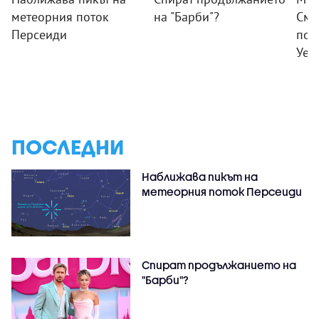
метеорния поток
на "Барби"?
Смъ
Персеиди
пок
Уел
ПОСЛЕДНИ
Наближава пикът на
метеорния поток Персеиди
Спират продължанието на
"Барби"?