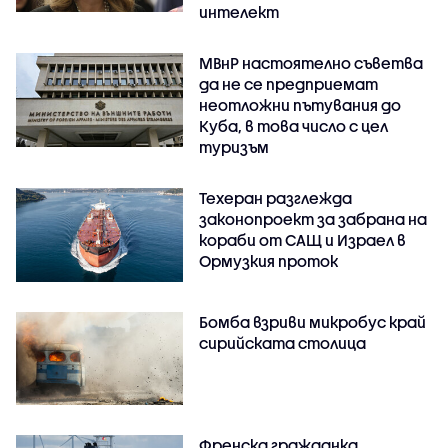
интелект
МВнР настоятелно съветва
да не се предприемат
неотложни пътувания до
Куба, в това число с цел
туризъм
Техеран разглежда
законопроект за забрана на
кораби от САЩ и Израел в
Ормузкия проток
Бомба взриви микробус край
сирийската столица
Френска гражданка,