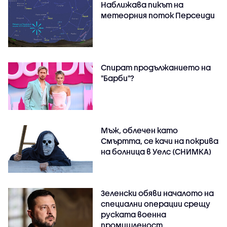
Наближава пикът на
метеорния поток Персеиди
Спират продължанието на
"Барби"?
Мъж, облечен като
Смъртта, се качи на покрива
на болница в Уелс (СНИМКА)
Зеленски обяви началото на
специални операции срещу
руската военна
промишленост