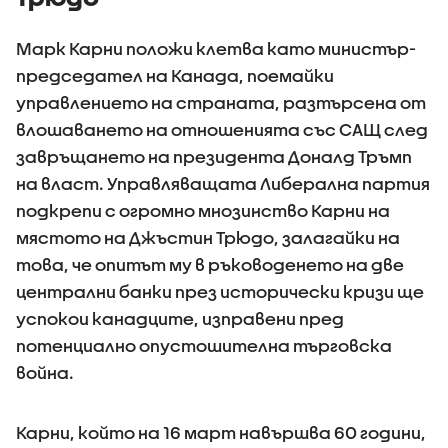
Марк Карни положи клетва като министър-
председател на Канада, поемайки
управлението на страната, разтърсена от
влошаването на отношенията със САЩ след
завръщането на президента Доналд Тръмп
на власт. Управляващата Либерална партия
подкрепи с огромно мнозинство Карни на
мястото на Джъстин Трюдо, залагайки на
това, че опитът му в ръководенето на две
централни банки през исторически кризи ще
успокои канадците, изправени пред
потенциално опустошителна търговска
война.
Карни, който на 16 март навършва 60 години,