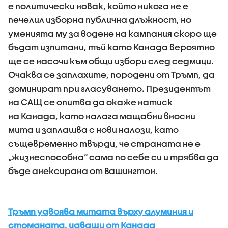
е политически новак, който никога не е
печелил изборна публична длъжност, но
уменията му за водене на кампания скоро ще
бъдат изпитани, тъй като Канада вероятно
ще се насочи към общи избори след седмици.
Очаква се заплахите, породени от Тръмп, да
доминират при гласуването. Президентът
на САЩ се опитва да окаже натиск
на Канада, като налага мащабни вносни
мита и заплашва с нови налози, като
същевременно твърди, че страната не е
„жизнеспособна“ сама по себе си и трябва да
бъде анексирана от Вашингтон.
Тръмп удвоява митата върху алуминия и
стоманата, идващи от Канада