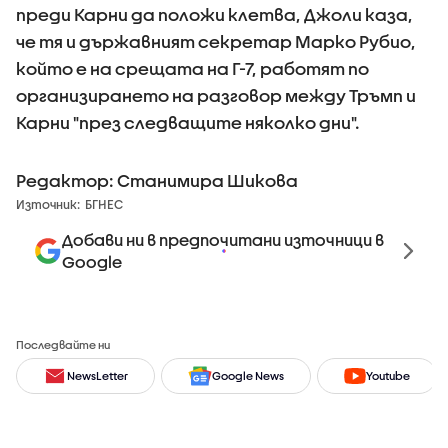
преди Карни да положи клетва, Джоли каза,
че тя и държавният секретар Марко Рубио,
който е на срещата на Г-7, работят по
организирането на разговор между Тръмп и
Карни "през следващите няколко дни".
Редактор: Станимира Шикова
Източник:
БГНЕС
Добави ни в предпочитани източници в
Google
Последвайте ни
NewsLetter
Google News
Youtube