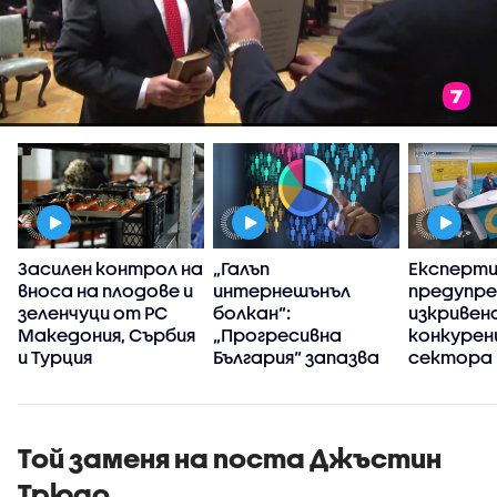
Засилен контрол на
„Галъп
Експерт
вноса на плодове и
интернешънъл
предупре
зеленчуци от РС
болкан“:
изкривен
Македония, Сърбия
„Прогресивна
конкуренц
и Турция
България“ запазва
сектора 
високия си ръст на
в
доверие през
киберси
първите 100 дни
на държ
управление
Той заменя на поста Джъстин
Трюдо