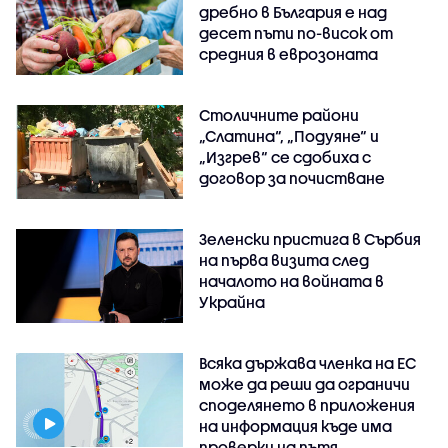
дребно в България е над
десет пъти по-висок от
средния в еврозоната
Столичните райони
„Слатина“, „Подуяне“ и
„Изгрев“ се сдобиха с
договор за почистване
Зеленски пристига в Сърбия
на първа визита след
началото на войната в
Украйна
Всяка държава членка на ЕС
може да реши да ограничи
споделянето в приложения
на информация къде има
проверки на пътя