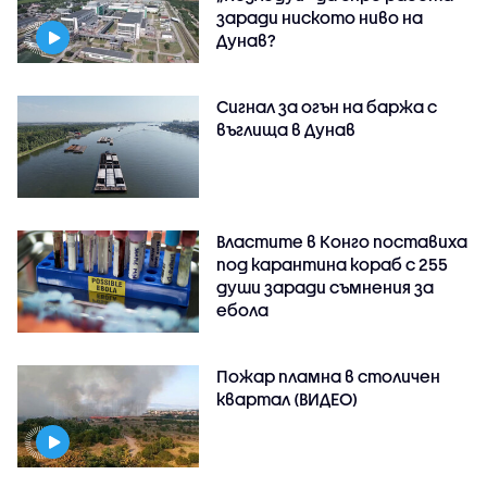
заради ниското ниво на
Дунав?
Сигнал за огън на баржа с
въглища в Дунав
Властите в Конго поставиха
под карантина кораб с 255
души заради съмнения за
ебола
Пожар пламна в столичен
квартал (ВИДЕО)