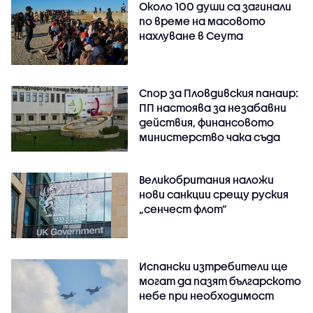
Около 100 души са загинали
по време на масовото
нахлуване в Сеута
Спор за Пловдивския панаир:
ПП настоява за незабавни
действия, финансовото
министерство чака съда
Великобритания наложи
нови санкции срещу руския
„сенчест флот“
Испански изтребители ще
могат да пазят българското
небе при необходимост