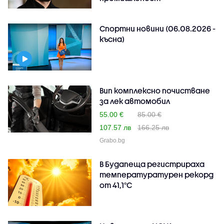
Спортни новини (06.08.2026 -
късна)
Вип комплексно почистване
за лек автомобил
55.00 €
85.00 €
107.57 лв
166.25 лв
Grabo.bg
В Будапеща регистрираха
температуратурен рекорд
от 41,1°C