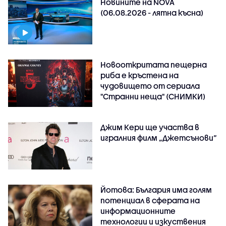
Новините на NOVA
(06.08.2026 - лятна късна)
Новооткритата пещерна
риба е кръстена на
чудовището от сериала
"Странни неща" (СНИМКИ)
Джим Кери ще участва в
игралния филм „Джетсънови“
Йотова: България има голям
потенциал в сферата на
информационните
технологии и изкуствения