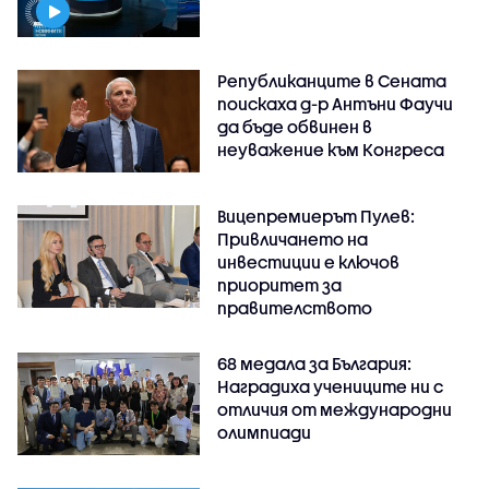
Републиканците в Сената
поискаха д-р Антъни Фаучи
да бъде обвинен в
неуважение към Конгреса
Вицепремиерът Пулев:
Привличането на
инвестиции е ключов
приоритет за
правителството
68 медала за България:
Наградиха учениците ни с
отличия от международни
олимпиади