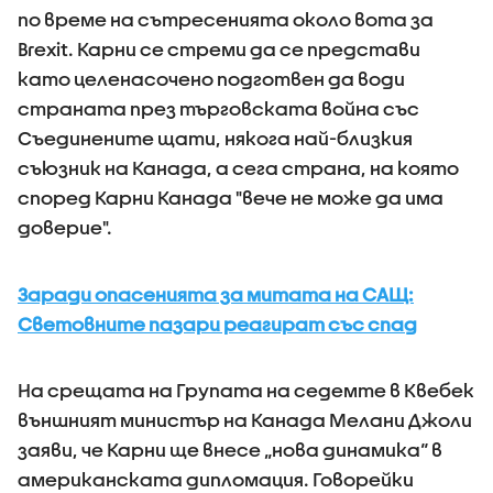
по време на сътресенията около вота за
Brexit. Карни се стреми да се представи
като целенасочено подготвен да води
страната през търговската война със
Съединените щати, някога най-близкия
съюзник на Канада, а сега страна, на която
според Карни Канада "вече не може да има
доверие".
Заради опасенията за митата на САЩ:
Световните пазари реагират със спад
На срещата на Групата на седемте в Квебек
външният министър на Канада Мелани Джоли
заяви, че Карни ще внесе „нова динамика“ в
американската дипломация. Говорейки