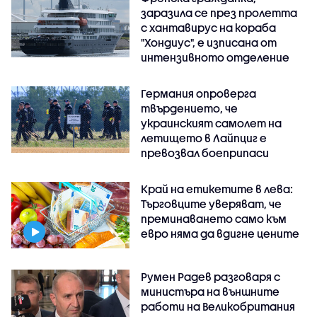
заразила се през пролетта
с хантавирус на кораба
"Хондиус", е изписана от
интензивното отделение
Германия опроверга
твърдението, че
украинският самолет на
летището в Лайпциг е
превозвал боеприпаси
Край на етикетите в лева:
Търговците уверяват, че
преминаването само към
евро няма да вдигне цените
Румен Радев разговаря с
министъра на външните
работи на Великобритания