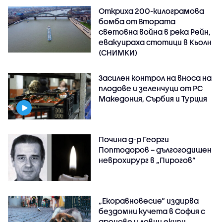
Откриха 200-килограмова
бомба от Втората
световна война в река Рейн,
евакуираха стотици в Кьолн
(СНИМКИ)
Засилен контрол на вноса на
плодове и зеленчуци от РС
Македония, Сърбия и Турция
Почина д-р Георги
Поптодоров – дългогодишен
неврохирург в „Пирогов“
„Екоравновесие“ издирва
бездомни кучета в София с
дронове и ловни екипи