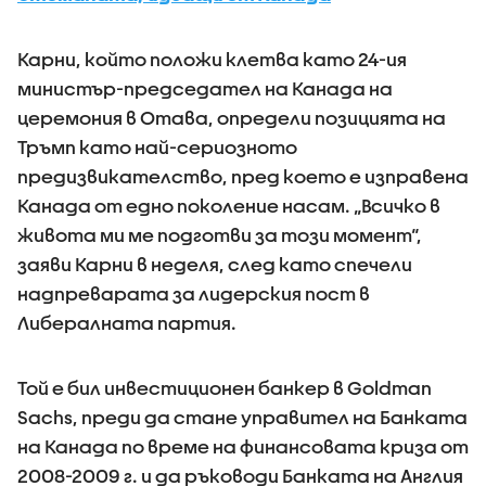
Карни, който положи клетва като 24-ия
министър-председател на Канада на
церемония в Отава, определи позицията на
Тръмп като най-сериозното
предизвикателство, пред което е изправена
Канада от едно поколение насам. „Всичко в
живота ми ме подготви за този момент“,
заяви Карни в неделя, след като спечели
надпреварата за лидерския пост в
Либералната партия.
Той е бил инвестиционен банкер в Goldman
Sachs, преди да стане управител на Банката
на Канада по време на финансовата криза от
2008-2009 г. и да ръководи Банката на Англия