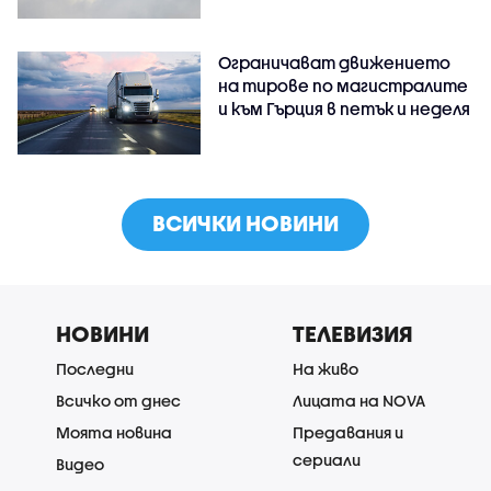
Ограничават движението
на тирове по магистралите
и към Гърция в петък и неделя
ВСИЧКИ НОВИНИ
НОВИНИ
ТЕЛЕВИЗИЯ
Последни
На живо
Всичко от днес
Лицата на NOVA
Моята новина
Предавания и
сериали
Видео