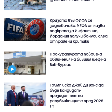
Кризата във ФИФА се
задълбочава: УЕФА отказва
подкрепа за Инфантино,
Йордания получи бонуси след
отправени критики
Прокуратурата повдигна
обвинения на бившия шеф на
ВиК-Бургас
Тръмп иска Джей Ди Ванс да
бъде кандидат-
президентът на
републиканците през 2028
г.?