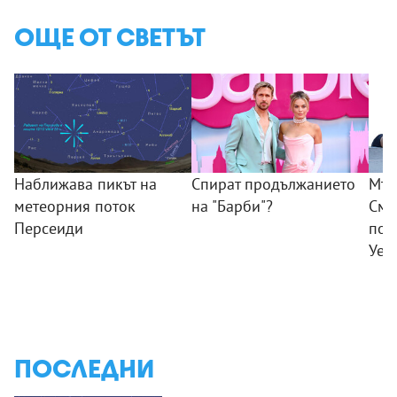
ОЩЕ ОТ СВЕТЪТ
Наближава пикът на
Спират продължанието
Мъж
метеорния поток
на "Барби"?
Смъ
Персеиди
пок
Уел
ПОСЛЕДНИ