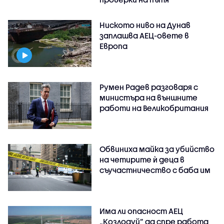
Ниското ниво на Дунав
заплашва АЕЦ-овете в
Европа
Румен Радев разговаря с
министъра на външните
работи на Великобритания
Обвиниха майка за убийство
на четирите ѝ деца в
съучастничество с баба им
Има ли опасност АЕЦ
„Козлодуй” да спре работа