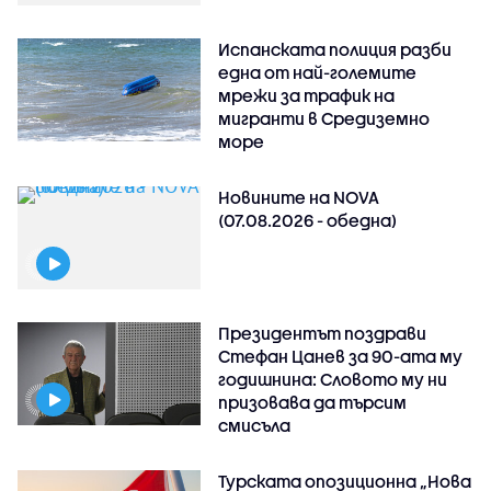
Испанската полиция разби
една от най-големите
мрежи за трафик на
мигранти в Средиземно
море
Новините на NOVA
(07.08.2026 - обедна)
Президентът поздрави
Стефан Цанев за 90-ата му
годишнина: Словото му ни
призовава да търсим
смисъла
Турската опозиционна „Нова