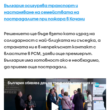
България осигурява транспорт и
настаняване на семействата на
пострадалите при пожара в Кочани
Решението ще бъде взето като израз на
солидарност с най-близката ни съседка, а
страната ни е в непрекъснат контакт с
властите в РСМ, заяви още премиерът.
България има готовност ако е необходимо,
да приеме още пострадали.