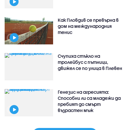
Как Пловдив се превърна в
дом на международния
тенис
Счупиха стъкло на
тролейбус с пътници,
движел се по улица в Плевен
Генезис на агресията:
Способни ли са младежи да
пребият до смърт
възрастен мъж