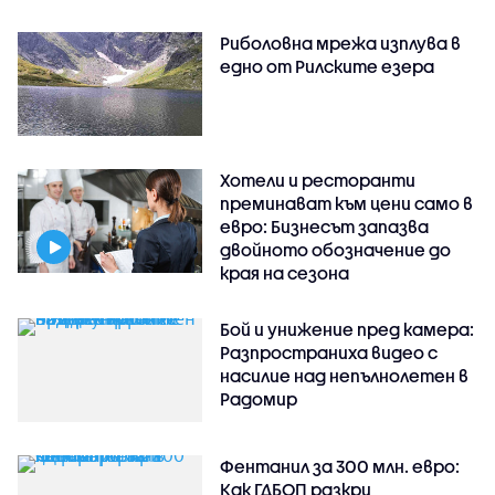
Риболовна мрежа изплува в
едно от Рилските езера
Хотели и ресторанти
преминават към цени само в
евро: Бизнесът запазва
двойното обозначение до
края на сезона
Бой и унижение пред камера:
Разпространиха видео с
насилие над непълнолетен в
Радомир
Фентанил за 300 млн. евро:
Как ГДБОП разкри