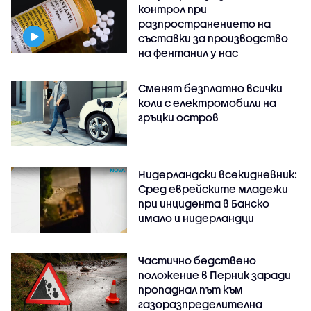
контрол при
разпространението на
съставки за производство
на фентанил у нас
Сменят безплатно всички
коли с електромобили на
гръцки остров
Нидерландски всекидневник:
Сред еврейските младежи
при инцидента в Банско
имало и нидерландци
Частично бедствено
положение в Перник заради
пропаднал път към
газоразпределителна