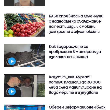
БАБХ спря внос на зеленчуци
с наднормено съдържание
на пестициди и смокини,
замърсени с афлатоксини
Как водораслите се
превръщат в материал за
изолация на жилища
Казусът „ВиК-Бургас“:
Хотели плащали до 30 000
лева след манипулиране на
водомерите и изнудване
Обеден информационен блок