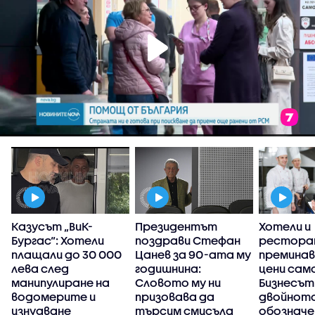
Казусът „ВиК-
Президентът
Хотели и
Бургас“: Хотели
поздрави Стефан
рестора
плащали до 30 000
Цанев за 90-ата му
преминав
лева след
годишнина:
цени само
манипулиране на
Словото му ни
Бизнесът
водомерите и
призовава да
двойнот
изнудване
търсим смисъла
обозначе