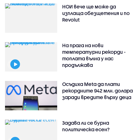
НОИ вече ще може да
изплаща обезщетения и по
Revolut
На прага на нови
температурни рекорди -
топлата вълна у нас
продължава
Осъдиха Meta да плати
рекордните 942 млн. долара
заради вредите върху деца
Задава ли се бурна
политическа есен?