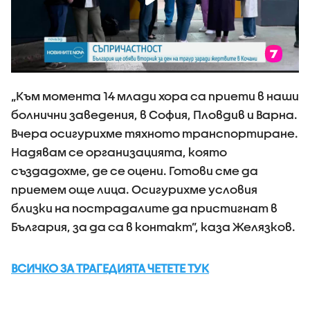
„Към момента 14 млади хора са приети в наши
болнични заведения, в София, Пловдив и Варна.
Вчера осигурихме тяхното транспортиране.
Надявам се организацията, която
създадохме, де се оцени. Готови сме да
приемем още лица. Осигурихме условия
близки на пострадалите да пристигнат в
България, за да са в контакт”, каза Желязков.
ВСИЧКО ЗА ТРАГЕДИЯТА ЧЕТЕТЕ ТУК