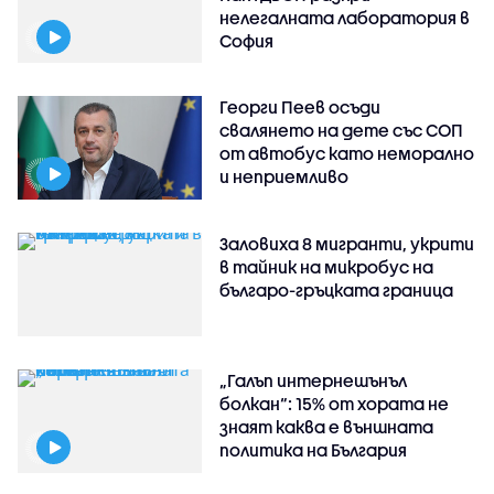
нелегалната лаборатория в
София
Георги Пеев осъди
свалянето на дете със СОП
от автобус като неморално
и неприемливо
Заловиха 8 мигранти, укрити
в тайник на микробус на
българо-гръцката граница
„Галъп интернешънъл
болкан“: 15% от хората не
знаят каква е външната
политика на България