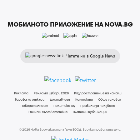
МОБИЛНОТО ПРИЛОЖЕНИЕ НА NOVA.BG
Четете ни в Google News
Реклама
Реклама избори 2026
Разпространение на канали
Тарифа за откъси
Доставчици
Контакти
Общи условия
Поверителност
Политика ЛД
Правила за ползване
Етика и съответствие
Платени публикации
© 2026 Нова Броудкастинг Груп ЕООД. Всички права запазени.