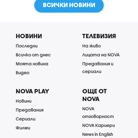
ВСИЧКИ НОВИНИ
НОВИНИ
ТЕЛЕВИЗИЯ
Последни
На живо
Всичко от днес
Лицата на NOVA
Моята новина
Предавания и
сериали
Видео
NOVA PLAY
ОЩЕ ОТ
NOVA
Новини
NOVA
Предавания
отговорност
Сериали
NOVA Кариери
Филми
News in English