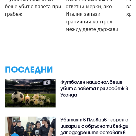
беше убит с павета при
ответни мерки, ако
вли
грабеж
Италия запази
хра
граничния контрол
между двете държави
ПОСЛЕДНИ
Футболен национал беше
убит с павета при грабеж в
Уганда
Убитият в Пловдив - горен с
цигари и с обръснати вежди,
заподозрените остават в