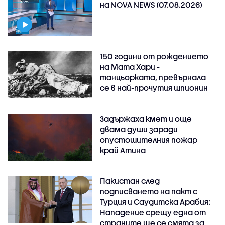
на NOVA NEWS (07.08.2026)
150 години от рождението
на Мата Хари -
танцьорката, превърнала
се в най-прочутия шпионин
Задържаха кмет и още
двама души заради
опустошителния пожар
край Атина
Пакистан след
подписването на пакт с
Турция и Саудитска Арабия:
Нападение срещу една от
страните ще се смята за