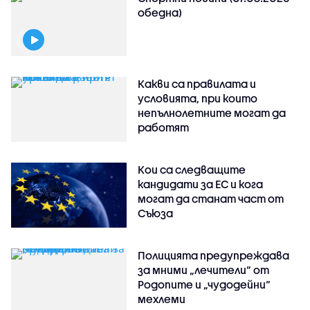
обедна)
Какви са правилата и
условията, при които
непълнолетните могат да
работят
Кои са следващите
кандидати за ЕС и кога
могат да станат част от
Съюза
Полицията предупреждава
за мними „лечители“ от
Родопите и „чудодейни“
мехлеми