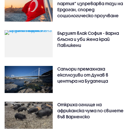
партия“ изпреварва тази на
Ердоган, според
социологическо проучване
Бързият влак София - Варна
блъсна и уби жена край
Павликени
Сапьори премахнаха
експлозиви от Дунав в
центъра на Будапеща
Откриха огнище на
африканска чума по свинете
във Варненско