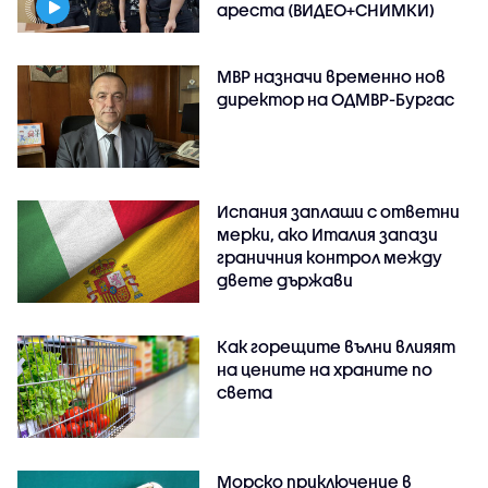
ареста (ВИДЕО+СНИМКИ)
МВР назначи временно нов
директор на ОДМВР-Бургас
Испания заплаши с ответни
мерки, ако Италия запази
граничния контрол между
двете държави
Как горещите вълни влияят
на цените на храните по
света
Морско приключение в