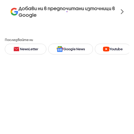
Добави ни в предпочитани източници в
Google
Последвайте ни
NewsLetter
Google News
Youtube