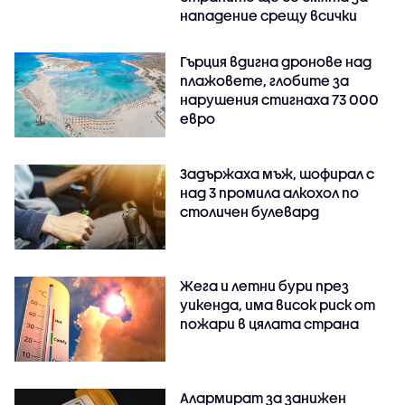
нападение срещу всички
Гърция вдигна дронове над
плажовете, глобите за
нарушения стигнаха 73 000
евро
Задържаха мъж, шофирал с
над 3 промила алкохол по
столичен булевард
Жега и летни бури през
уикенда, има висок риск от
пожари в цялата страна
Алармират за занижен