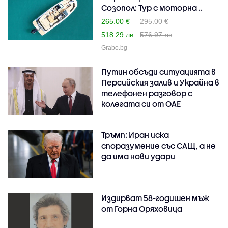
Созопол: Тур с моторна ..
265.00 €
295.00 €
518.29 лв
576.97 лв
Grabo.bg
Путин обсъди ситуацията в
Персийския залив и Украйна в
телефонен разговор с
колегата си от ОАЕ
Тръмп: Иран иска
споразумение със САЩ, а не
да има нови удари
Издирват 58-годишен мъж
от Горна Оряховица