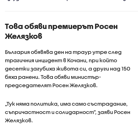
края на с
Това обяви премиерът Росен
Желязков
България обявява ден на траур утре след
трагичния инцидент в Кочани, при който
десетки загубиха живота си, а други над 150
бяха ранени. Това обяви министър-
председателят Росен Желязков.
„Тук няма политика, има само състрадание,
съпричастност и солидарност”, заяви Росен
Желязков.