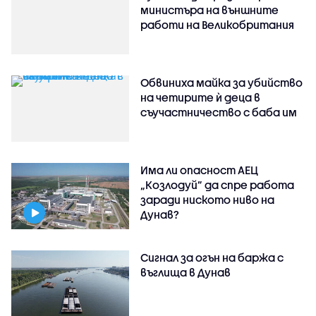
министъра на външните
работи на Великобритания
Обвиниха майка за убийство
на четирите ѝ деца в
съучастничество с баба им
Има ли опасност АЕЦ
„Козлодуй” да спре работа
заради ниското ниво на
Дунав?
Сигнал за огън на баржа с
въглища в Дунав