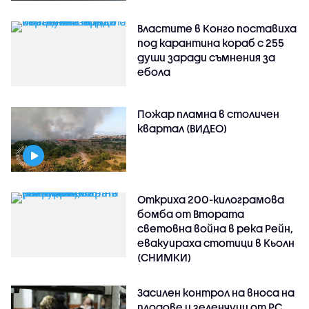
Властите в Конго поставиха
под карантина кораб с 255
души заради съмнения за
ебола
Пожар пламна в столичен
квартал (ВИДЕО)
Откриха 200-килограмова
бомба от Втората
световна война в река Рейн,
евакуираха стотици в Кьолн
(СНИМКИ)
Засилен контрол на вноса на
плодове и зеленчуци от РС