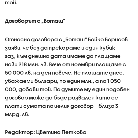
той.
Договорът с „Боташ“
Относно договора с „Боташ“ Бойко Борисов
заяви, че без да прекараме и един кубик
газ, към днешна дата имаме да плащаме
нови 218 млн. лв. Вече от ноември плащаме с
50 000 лв. на ден повече. Не плащате днес,
уважаеми българи, по един млн., а по 1 050
000, добави той. По думите му един подобен
договор може да бъде развален като се
плати сумата по целия договор – близо 3
млрд. лв.
Редактор: Цветина Петкова