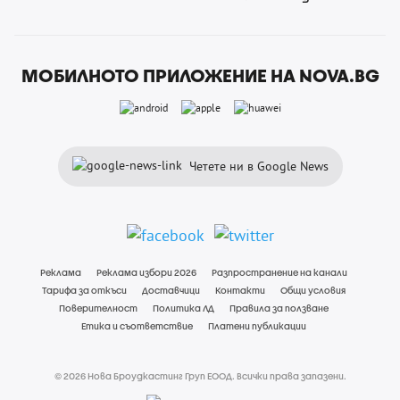
МОБИЛНОТО ПРИЛОЖЕНИЕ НА NOVA.BG
Четете ни в Google News
Реклама
Реклама избори 2026
Разпространение на канали
Тарифа за откъси
Доставчици
Контакти
Общи условия
Поверителност
Политика ЛД
Правила за ползване
Етика и съответствие
Платени публикации
© 2026 Нова Броудкастинг Груп ЕООД. Всички права запазени.