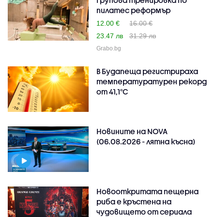
пилатес реформър
12.00 €
16.00 €
23.47 лв
31.29 лв
Grabo.bg
В Будапеща регистрираха
температуратурен рекорд
от 41,1°C
Новините на NOVA
(06.08.2026 - лятна късна)
Новооткритата пещерна
риба е кръстена на
чудовището от сериала