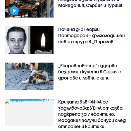
Македония, Сърбия и Турция
Почина д-р Георги
Поптодоров – дългогодишен
неврохирург в „Пирогов“
„Екоравновесие“ издирва
бездомни кучета в София с
дронове и ловни екипи
Кризата във ФИФА се
задълбочава: УЕФА отказва
подкрепа за Инфантино,
Йордания получи бонуси след
отправени критики