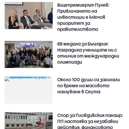
Вицепремиерът Пулев:
Привличането на
инвестиции е ключов
приоритет за
правителството
68 медала за България:
Наградиха учениците ни с
отличия от международни
олимпиади
Около 100 души са загинали
по време на масовото
нахлуване в Сеута
Спор за Пловдивския панаир:
ПП настоява за незабавни
действия, финансовото