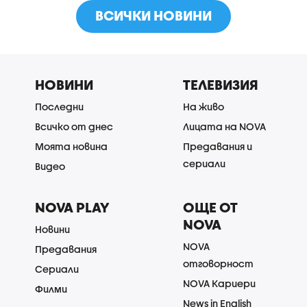
ВСИЧКИ НОВИНИ
НОВИНИ
ТЕЛЕВИЗИЯ
Последни
На живо
Всичко от днес
Лицата на NOVA
Моята новина
Предавания и
сериали
Видео
NOVA PLAY
ОЩЕ ОТ
NOVA
Новини
NOVA
Предавания
отговорност
Сериали
NOVA Кариери
Филми
News in English