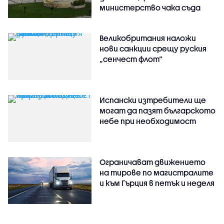
министерство чака съда
Великобритания наложи
нови санкции срещу руския
„сенчест флот“
Испански изтребители ще
могат да пазят българското
небе при необходимост
Ограничават движението
на тирове по магистралите
и към Гърция в петък и неделя