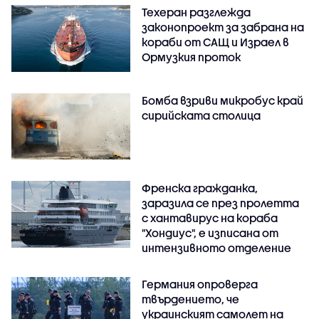
Техеран разглежда
законопроект за забрана на
кораби от САЩ и Израел в
Ормузкия проток
Бомба взриви микробус край
сирийската столица
Френска гражданка,
заразила се през пролетта
с хантавирус на кораба
"Хондиус", е изписана от
интензивното отделение
Германия опроверга
твърдението, че
украинският самолет на