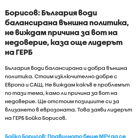
първите 100 дни
на държ
управление
Борисов: България води
балансирана външна политика,
не виждам причина за вот на
недоверие, каза още лидерът
на ГЕРБ
България води балансирана и добра външна
политика. Стоим изключително добре с
Европа и САЩ. Не виждам какъв е проблемът
по тази тема, камо ли причина за вот на
недоверие. Ще отстоим позициите си за
влизането в еврозоната. Това заяви лидерът
на ГЕРБ Бойко Борисов.
Бойко Борисов: Правилното беше МЕЧ да се