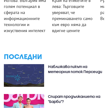
Йотова: България има
Край на етикетите в
Рум
голям потенциал в
лева: Търговците
мин
сферата на
уверяват, че
раб
информационните
преминаването само
Вел
технологии и
към евро няма да
изкуствения интелект
вдигне цените
ПОСЛЕДНИ
Наближава пикът на
метеорния поток Персеиди
Спират продължанието на
"Барби"?