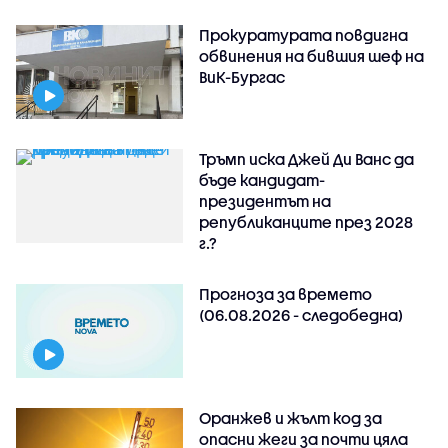
Прокуратурата повдигна
обвинения на бившия шеф на
ВиК-Бургас
Тръмп иска Джей Ди Ванс да
бъде кандидат-
президентът на
републиканците през 2028
г.?
Прогноза за времето
(06.08.2026 - следобедна)
Оранжев и жълт код за
опасни жеги за почти цяла