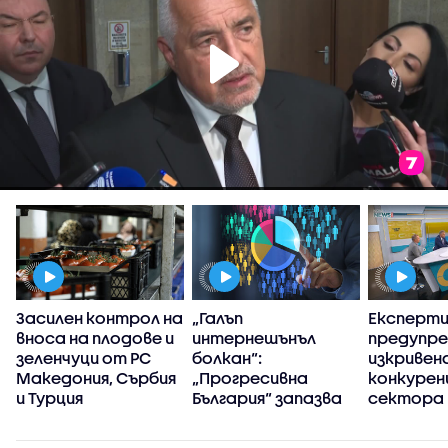
Засилен контрол на
„Галъп
Експерт
вноса на плодове и
интернешънъл
предупре
зеленчуци от РС
болкан“:
изкривен
Македония, Сърбия
„Прогресивна
конкуренц
и Турция
България“ запазва
сектора 
високия си ръст на
в
доверие през
киберси