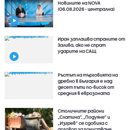
Новините на NOVA
(06.08.2026 - централна)
Иран заплашва страните от
Залива, ако не спрат
ударите на САЩ
Ръстът на търговията на
дребно в България е над
десет пъти по-висок от
средния в еврозоната
Столичните райони
„Слатина“, „Подуяне“ и
„Изгрев“ се сдобиха с
договор за почистване