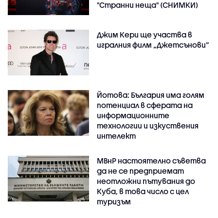
"Странни неща" (СНИМКИ)
Джим Кери ще участва в
игралния филм „Джетсънови“
Йотова: България има голям
потенциал в сферата на
информационните
технологии и изкуствения
интелект
МВнР настоятелно съветва
да не се предприемат
неотложни пътувания до
Куба, в това число с цел
туризъм