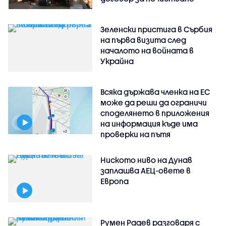
Зеленски пристига в Сърбия
на първа визита след
началото на войната в
Украйна
Всяка държава членка на ЕС
може да реши да ограничи
споделянето в приложения
на информация къде има
проверки на пътя
Ниското ниво на Дунав
заплашва АЕЦ-овете в
Европа
Румен Радев разговаря с