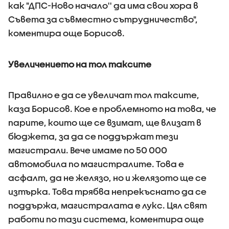
как "ДПС-Ново начало'' да има свои хора в
Съвета за съвместно сътрудничество",
коментира още Борисов.
Увеличението на тол таксите
Правилно е да се увеличат тол таксите,
каза Борисов. Кое е проблемното на това, че
парите, които ще се взимат, ще влизат в
бюджета, за да се поддържат тези
магистрали. Вече имаме по 50 000
автомобила по магистралите. Това е
асфалт, да не желязо, но и желязото ще се
изтърка. Това трябва непрекъснато да се
поддържа, магистралата е лукс. Цял свят
работи по тази система, коментира още