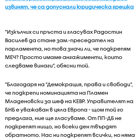
извинят, че са допуснали юридическа грешка
"Изкълчих си пръста и гласувах Радостин
Василев да стане зам.-преседател на
парламента, но това значи ли, че подкрепям
МЕЧ? Просто имаме ангажименти, които
следваме винаги", обясни той.
"Благодаря на "Демокрация, права и свободи",
че подкрепи номинацията на Пламен
Младеновски за шеф на КЕВР. Управителят на
БНБ е уважаван в цяла Европа - щом той го
предлага, ние ще гласуваме. От ПП-ДБ не
подкрепят нищо, но всеки ден твърдят
обратното. Нас ни подкрепят всички, но няма