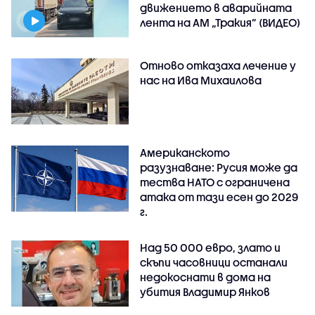
движението в аварийната
лента на АМ „Тракия” (ВИДЕО)
Отново отказаха лечение у
нас на Ива Михаилова
Американското
разузнаване: Русия може да
тества НАТО с ограничена
атака от тази есен до 2029
г.
Над 50 000 евро, злато и
скъпи часовници останали
недокоснати в дома на
убития Владимир Янков