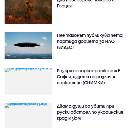
Гърция
Пентагонът публикува пета
партида досиета за НЛО
(ВИДЕО)
Разкриха наркооранжерия в
София, иззети са различни
наркотици (СНИМКИ)
Двама души са убити при
руски обстрeл по украинския
град Изюм