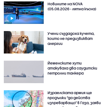
Новините на NOVA
(05.08.2026 - лятна късна)
Учени създадоха кучета,
които не предизвикват
алергии
Йеменските хути
атакуваха два саудитски
петролни танкера
Израелската армия ще
продължи "да действа
изпреварващо" в Газа, заяви