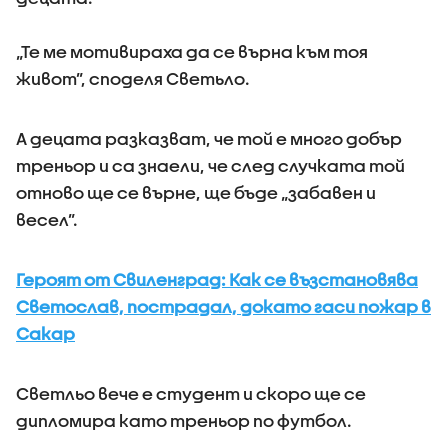
„Те ме мотивираха да се върна към тоя
живот”, споделя Светьло.
А децата разказват, че той е много добър
треньор и са знаели, че след случката той
отново ще се върне, ще бъде „забавен и
весел”.
Героят от Свиленград: Как се възстановява
Светослав, пострадал, докато гаси пожар в
Сакар
Светльо вече е студент и скоро ще се
дипломира като треньор по футбол.