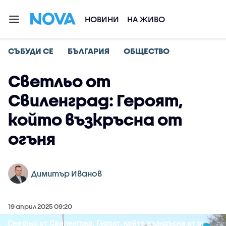
НОВИНИ
НА ЖИВО
СЪБУДИ СЕ
БЪЛГАРИЯ
ОБЩЕСТВО
Светльо от
Свиленград: Героят,
който възкръсна от
огъня
Димитър Иванов
19 април 2025 09:20