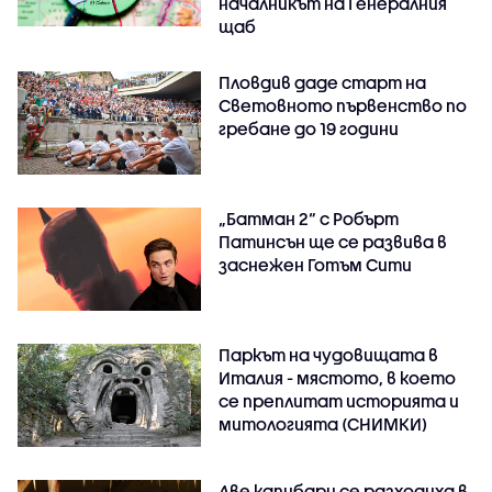
началникът на Генералния
щаб
Пловдив даде старт на
Световното първенство по
гребане до 19 години
„Батман 2“ с Робърт
Патинсън ще се развива в
заснежен Готъм Сити
Паркът на чудовищата в
Италия - мястото, в което
се преплитат историята и
митологията (СНИМКИ)
Две капибари се разходиха в