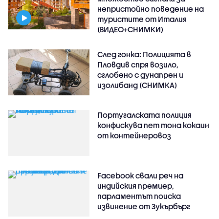
непристойно поведение на
туристите от Италия
(ВИДЕО+СНИМКИ)
След гонка: Полицията в
Пловдив спря возило,
сглобено с дунапрен и
изолибанд (СНИМКА)
Португалската полиция
конфискува пет тона кокаин
от контейнеровоз
Facebook свали реч на
индийския премиер,
парламентът поиска
извинение от Зукърбърг