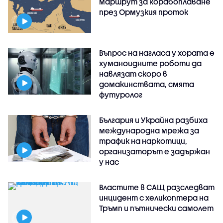
маршрут за корабоплаване
през Ормузкия проток
Въпрос на нагласа у хората е
хуманоидните роботи да
навлязат скоро в
домакинствата, смята
футуролог
България и Украйна разбиха
международна мрежа за
трафик на наркотици,
организаторът е задържан
у нас
Властите в САЩ разследват
инцидент с хеликоптера на
Тръмп и пътнически самолет