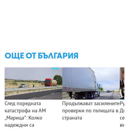
ОЩЕ ОТ БЪЛГАРИЯ
След поредната
Продължават засилените
Рум
катастрофа на АМ
проверки по пътищата в
Доб
„Марица”: Колко
страната
се 
надеждни са
вис