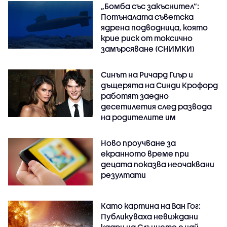
„Бомба със закъснител“:
Потъналата съветска
ядрена подводница, която
крие риск от токсично
замърсяване (СНИМКИ)
Синът на Ричард Гиър и
дъщерята на Синди Крофорд
работят заедно
десетилетия след развода
на родителите им
Ново проучване за
екранното време при
децата показва неочаквани
резултати
Като картина на Ван Гог:
Публикуваха невиждани
кадри на Слънцето с най-