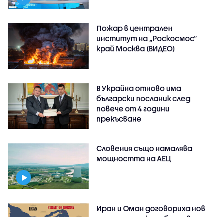
Пожар в централен
институт на „Роскосмос“
край Москва (ВИДЕО)
В Украйна отново има
български посланик след
повече от 4 години
прекъсване
Словения също намалява
мощността на АЕЦ
Иран и Оман договориха нов