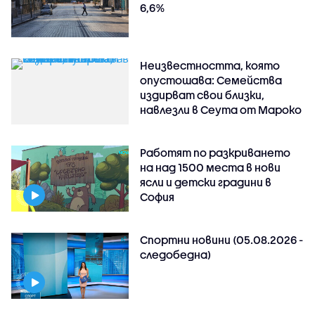
6,6%
Неизвестността, която
опустошава: Семейства
издирват свои близки,
навлезли в Сеута от Мароко
Работят по разкриването
на над 1500 места в нови
ясли и детски градини в
София
Спортни новини (05.08.2026 -
следобедна)