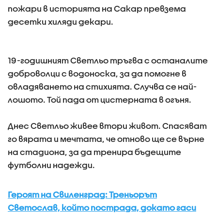
пожари в историята на Сакар превзема
десетки хиляди декари.
19-годишният Светльо тръгва с останалите
доброволци с водоноска, за да помогне в
овладяването на стихията. Случва се най-
лошото. Той пада от цистерната в огъня.
Днес Светльо живее втори живот. Спасяват
го вярата и мечтата, че отново ще се върне
на стадиона, за да тренира бъдещите
футболни надежди.
Героят на Свиленград: Треньорът
Светослав, който пострада, докато гаси