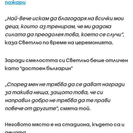
пожари​
„Най-вече искам да благодаря на всички мои
деца, които аз тренирам, че ми дадоха
силата да преодолея това, което се случи”
,
каза Светльо по време на церемонията.
Заради смелостта си Светльо беше отличен
като "достоен българин"
„Според мен не трябва да се дават награди
за такива неща, защото това, че си
направил добро не трябва да те прави
повече от другите”
, смята той.
Неговото място е на стадиона, където са и
децата.