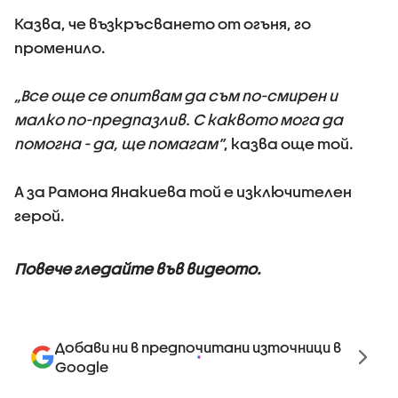
Казва, че възкръсването от огъня, го
променило.
„Все още се опитвам да съм по-смирен и
малко по-предпазлив. С каквото мога да
помогна - да, ще помагам”
, казва още той.
А за Рамона Янакиева той е изключителен
герой.
Повече гледайте във видеото.
Добави ни в предпочитани източници в
Google