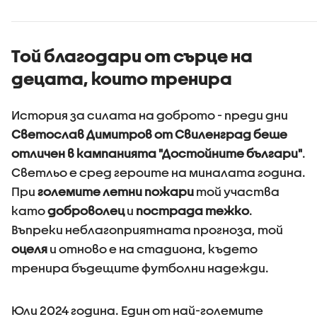
домакин
смята ф
Той благодари от сърце на
децата, които тренира
История за силата на доброто - преди дни
Светослав Димитров от Свиленград беше
отличен в кампанията "Достойните българи"
.
Светльо е сред героите на миналата година.
При
големите летни пожари
той участва
като
доброволец
и
пострада тежко
.
Въпреки неблагоприятната прогноза, той
оцеля
и отново е на стадиона, където
тренира бъдещите футболни надежди.
Юли 2024 година. Един от най-големите