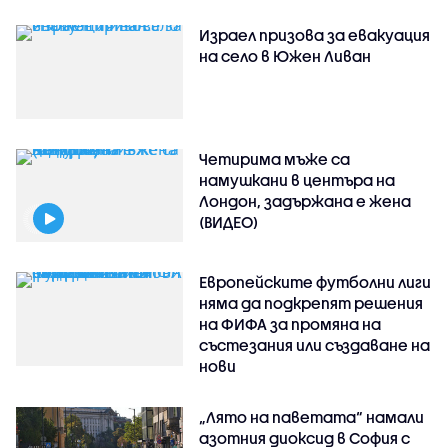
Израел призова за евакуация
на село в Южен Ливан
Четирима мъже са
намушкани в центъра на
Лондон, задържана е жена
(ВИДЕО)
Европейските футболни лиги
няма да подкрепят решения
на ФИФА за промяна на
състезания или създаване на
нови
„Лято на паветата“ намали
азотния диоксид в София с