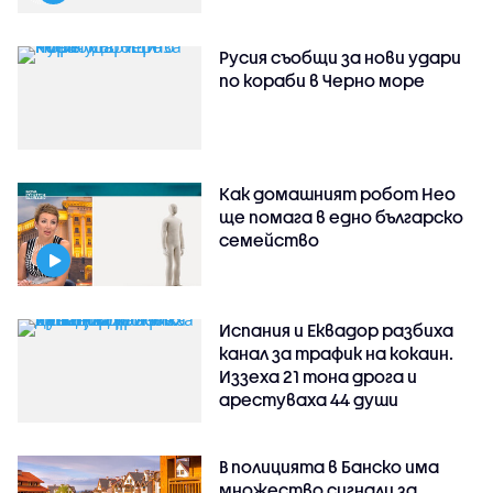
Русия съобщи за нови удари
по кораби в Черно море
Как домашният робот Нео
ще помага в едно българско
семейство
Испания и Еквадор разбиха
канал за трафик на кокаин.
Иззеха 21 тона дрога и
арестуваха 44 души
В полицията в Банско има
множество сигнали за