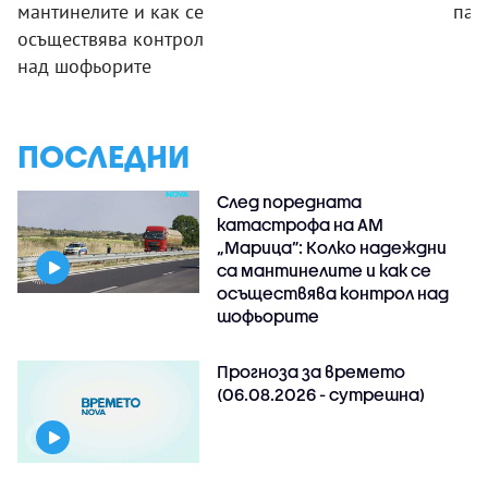
мантинелите и как се
пар
осъществява контрол
над шофьорите
ПОСЛЕДНИ
След поредната
катастрофа на АМ
„Марица”: Колко надеждни
са мантинелите и как се
осъществява контрол над
шофьорите
Прогноза за времето
(06.08.2026 - сутрешна)