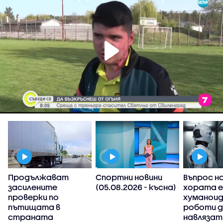
Продължават
Спортни новини
Въпрос на
засилените
(05.08.2026 - късна)
хората е
проверки по
хуманои
пътищата в
роботи 
страната
навлязат