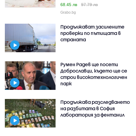
68.45 лв
97.79 лв
Grabo.bg
Продължават засилените
проверки по пътищата в
страната
Румен Радев ще посети
Доброславци, където ще се
строи високотехнологичен
парк
Продължава разследването
на разбитата в София
лаборатория за фентанил