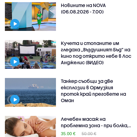
Новините на NOVA
(06.08.2026 - 7.00)
Кучета и стопаните им
гледаха „Въздушният Бъд“ на
кино под открито небе в Лос
Анджелис (ВИДЕО)
Танкер съобщи за две
експлозии в Ормузкия
проток край преговете на
Оман
Лечебен масаж на
проблемна зона - при болка,..
35.00 €
50.00 €