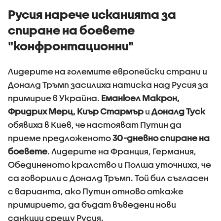
Русия нарече исканията за
спиране на боевете
"конфронтационни"
Лидерите на големите европейски страни и
Доналд Тръмп засилиха натиска над Русия за
примирие в Украйна.
Еманюел Макрон,
Фридрих Мерц, Киър Стармър
и
Доналд Туск
обявиха в Киев, че настояват Путин да
приеме предложеното
30-дневно спиране на
боевете
. Лидерите на Франция, Германия,
Обединеното кралство и Полша уточниха, че
са говорили с Доналд Тръмп. Той бил съгласен
с варианта, ако Путин отново откаже
примирието, да бъдат въведени нови
санкции срещу Русия.