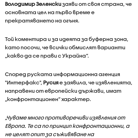
Володимир Зеленски
заяви от своя страна, че
основната цел на първо време е
прекратяването на огъня.
Той коментира и за идеята за буферна зона,
като посочи, че всички обмислят варианти
„какво да се прави с Украйна“.
Според руската информационна агенция
"Интерфакс",
Русия
е заявила, че изявленията,
направени от европейски държави, имат
„конфронтационен“ характер.
„Чуваме много противоречиви изявления от
Европа. Те са по принцип конфронтационни, а
не целят опит за съживяване на