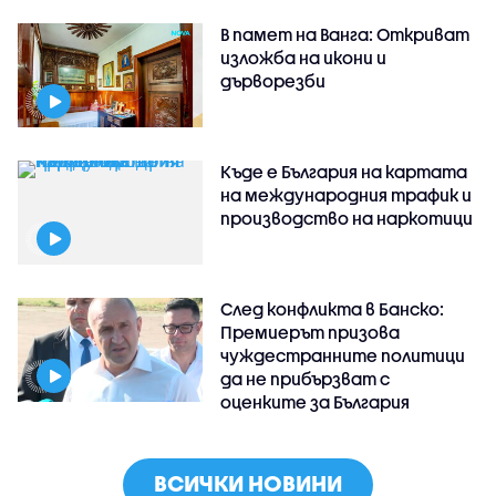
В памет на Ванга: Откриват
изложба на икони и
дърворезби
Къде е България на картата
на международния трафик и
производство на наркотици
След конфликта в Банско:
Премиерът призова
чуждестранните политици
да не прибързват с
оценките за България
ВСИЧКИ НОВИНИ