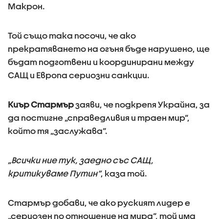
Макрон.
Той също така посочи, че ако
прекратяването на огъня бъде нарушено, ще
бъдат подготвени и координирани между
САЩ и Европа сериозни санкции.
Киър Стармър
заяви, че подкрепя Украйна, за
да постигне „справедливия и траен мир“,
който тя „заслужава“.
„Всички ние тук, заедно със САЩ,
критикуваме Путин“
, каза той.
Стармър добави, че ако руският лидер е
„сериозен по отношение на мира“, той има