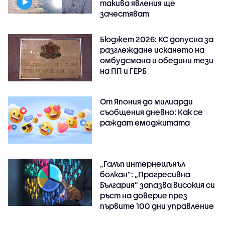
такива явления ще
зачестяват
Бюджет 2026: КС допусна за
разглеждане искането на
омбудсмана и обедини тези
на ПП и ГЕРБ
От Япония до милиарди
съобщения дневно: Как се
раждат емоджитата
„Галъп интернешънъл
болкан“: „Прогресивна
България“ запазва високия си
ръст на доверие през
първите 100 дни управление