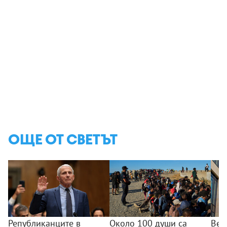
ОЩЕ ОТ СВЕТЪТ
Републиканците в
Около 100 души са
Вел