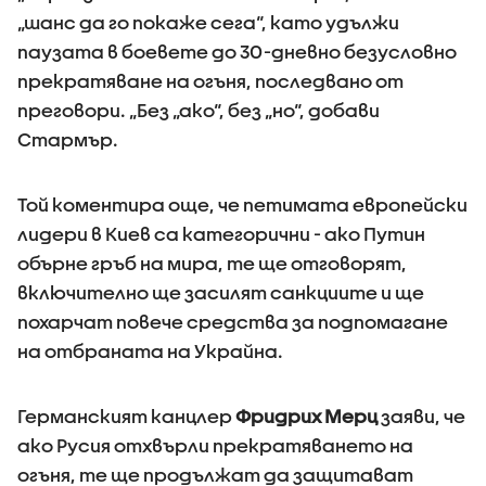
„шанс да го покаже сега“, като удължи
паузата в боевете до 30-дневно безусловно
прекратяване на огъня, последвано от
преговори. „Без „ако“, без „но“, добави
Стармър.
Той коментира още, че петимата европейски
лидери в Киев са категорични - ако Путин
обърне гръб на мира, те ще отговорят,
включително ще засилят санкциите и ще
похарчат повече средства за подпомагане
на отбраната на Украйна.
Германският канцлер
Фридрих Мерц
заяви, че
ако Русия отхвърли прекратяването на
огъня, те ще продължат да защитават