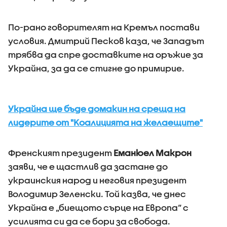
По-рано говорителят на Кремъл постави
условия. Дмитрий Песков каза, че Западът
трябва да спре доставките на оръжие за
Украйна, за да се стигне до примирие.
Украйна ще бъде домакин на среща на
лидерите от "Kоалицията на желаещите"
Френският президент
Еманюел Макрон
заяви, че е щастлив да застане до
украинския народ и неговия президент
Володимир Зеленски. Той казва, че днес
Украйна е „биещото сърце на Европа“ с
усилията си да се бори за свобода.