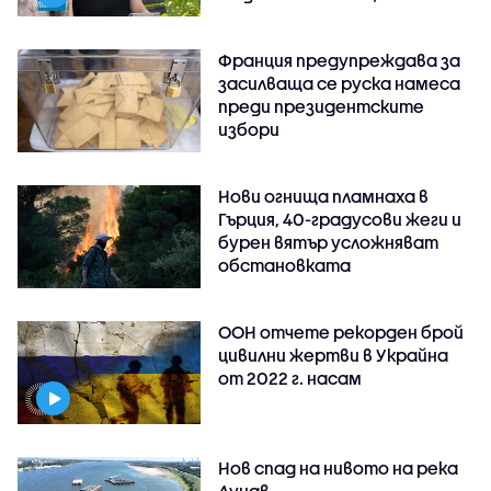
Франция предупреждава за
засилваща се руска намеса
преди президентските
избори
Нови огнища пламнаха в
Гърция, 40-градусови жеги и
бурен вятър усложняват
обстановката
ООН отчете рекорден брой
цивилни жертви в Украйна
от 2022 г. насам
Нов спад на нивото на река
Дунав