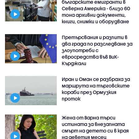
българските емигранти в
Северна Америка - близо 60
тона архивни документи,
книги, снимки и оборудване
Претърсвания и разпити в
два града по разследване за
злоупотреби с
евросредства във ВиК-
Кърджали
Иран и Оман се разбраха за
маршрута на търговските
кораби през Ормузкия
проток
Жена от Варна търси
истината за внезапната
смърт на детето си в края
на деветия месец