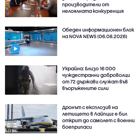
производители от
нелоялната конкуренция
Обеден информационен блок
на NOVA NEWS (06.08.2026)
Украйна: Близо 16 000
чуждестранни доброволци
от 72 държави служат във
въоръжените сили
Дронът с експлозив на
летището в Лайпциг е бил
открит до самолет с военни
боеприпаси