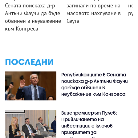
Сената поискаха д-р
загинали по време на
нов
Антъни Фаучи да бъде
масовото нахлуване в
рус
обвинен в неуважение
Сеута
към Конгреса
ПОСЛЕДНИ
Републиканците в Сената
поискаха д-р Антъни Фаучи
да бъде обвинен в
неуважение към Конгреса
Вицепремиерът Пулев:
Привличането на
инвестиции е ключов
приоритет за