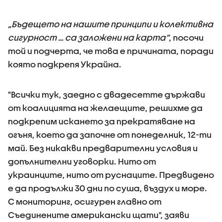
„Бъдещето на нашите принципи и колективна
сигурност … са заложени на карта“
, посочи
той и подчерта, че това е причината, поради
която подкрепя Украйна.
"Всички тук, заедно с двадесетте държави
от коалицията на желаещите, решихме да
подкрепим искането за прекратяване на
огъня, което да започне от понеделник, 12-ти
май. Без никакви предварителни условия и
допълнителни уговорки. Нито от
украинците, нито от руснаците. Предвидено
е да продължи 30 дни по суша, въздух и море.
С мониторинг, осигурен главно от
Съединените американски щати", заяви