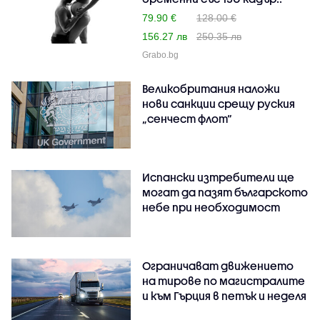
79.90 €
128.00 €
156.27 лв
250.35 лв
Grabo.bg
Великобритания наложи
нови санкции срещу руския
„сенчест флот“
Испански изтребители ще
могат да пазят българското
небе при необходимост
Ограничават движението
на тирове по магистралите
и към Гърция в петък и неделя