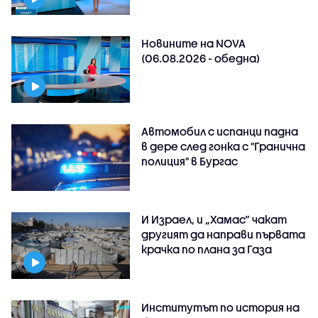
Новините на NOVA
(06.08.2026 - обедна)
Автомобил с испанци падна
в дере след гонка с "Гранична
полиция" в Бургас
И Израел, и „Хамас“ чакат
другият да направи първата
крачка по плана за Газа
Институтът по история на