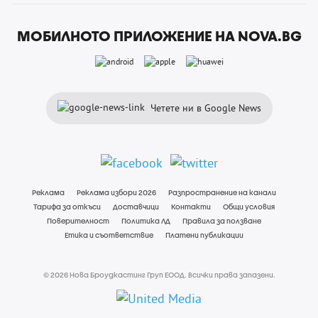
МОБИЛНОТО ПРИЛОЖЕНИЕ НА NOVA.BG
Четете ни в Google News
Реклама
Реклама избори 2026
Разпространение на канали
Тарифа за откъси
Доставчици
Контакти
Общи условия
Поверителност
Политика ЛД
Правила за ползване
Етика и съответствие
Платени публикации
© 2026 Нова Броудкастинг Груп ЕООД. Всички права запазени.