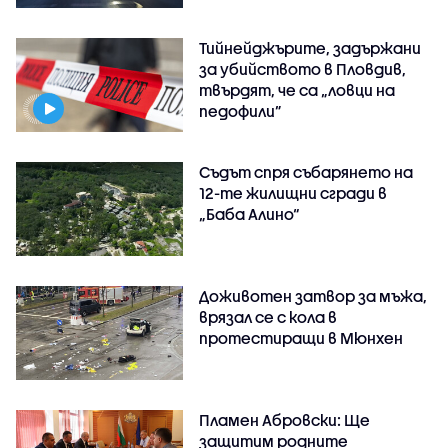
Тийнейджърите, задържани
за убийството в Пловдив,
твърдят, че са „ловци на
педофили”
Съдът спря събарянето на
12-те жилищни сгради в
„Баба Алино“
Доживотен затвор за мъжа,
врязал се с кола в
протестиращи в Мюнхен
Пламен Абровски: Ще
защитим родните