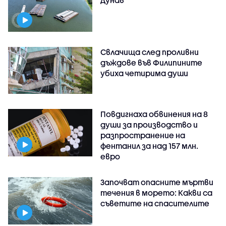
Свлачища след проливни
дъждове във Филипините
убиха четирима души
Повдигнаха обвинения на 8
души за производство и
разпространение на
фентанил за над 157 млн.
евро
Започват опасните мъртви
течения в морето: Какви са
съветите на спасителите