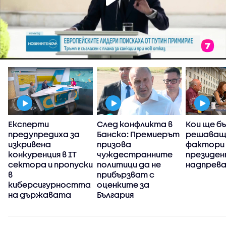
Експерти
След конфликта в
Кои ще б
предупредиха за
Банско: Премиерът
решаващ
изкривена
призова
фактори 
конкуренция в IT
чуждестранните
президе
сектора и пропуски
политици да не
надпрев
в
прибързват с
киберсигурността
оценките за
на държавата
България