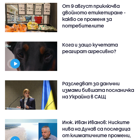
От 9 август приключва
двойното етикетиране -
какво се променя за
потребителите
Кога и защо кучетата
реагират агресивно?
Разследват за данъчни
измами бившата посланичка
на Украйна в САЩ
Инж. Иван Иванов: Ниските
нива на Дунав са последица
от климатичните промени,