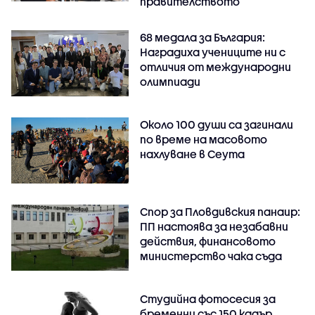
правителството
68 медала за България:
Наградиха учениците ни с
отличия от международни
олимпиади
Около 100 души са загинали
по време на масовото
нахлуване в Сеута
Спор за Пловдивския панаир:
ПП настоява за незабавни
действия, финансовото
министерство чака съда
Студийна фотосесия за
бременни със 150 кадър..