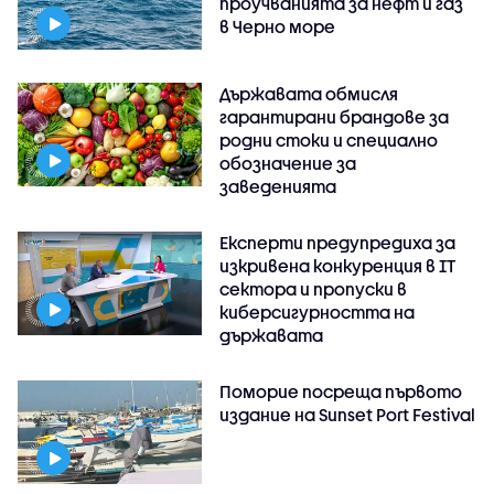
проучванията за нефт и газ
в Черно море
Държавата обмисля
гарантирани брандове за
родни стоки и специално
обозначение за
заведенията
Експерти предупредиха за
изкривена конкуренция в IT
сектора и пропуски в
киберсигурността на
държавата
Поморие посреща първото
издание на Sunset Port Festival