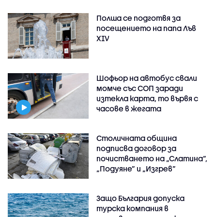
Полша се подготвя за
посещението на папа Лъв
XIV
Шофьор на автобус свали
момче със СОП заради
изтекла карта, то вървя с
часове в жегата
Столичната община
подписва договор за
почистването на „Слатина”,
„Подуяне” и „Изгрев”
Защо България допуска
турска компания в