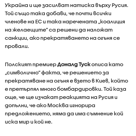
Украйна и ще засилват натиска върху Русия.
Той също така добави, че почти всички
членове на ЕС и така наречената „коалиция
на желаещите” са решени да наложат
санкции, ако прекратяването на огъня се
провали.
Полският премиер
Доналд Туск
описа като
„символично“ факта, че решението за
прекратяване на огъня е взето в Киев, който
е претърпял много бомбардировки. Той каза
още, че ще изчакат реакцията на Русия и
допълни, че ако Москва игнорира
предложението, няма да има съмнение кой
иска мир и кой не.