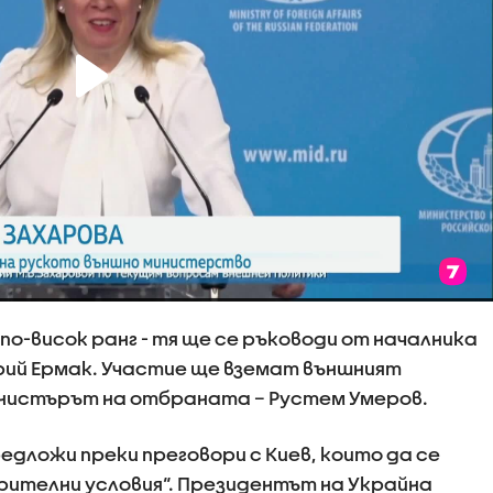
по-висок ранг - тя ще се ръководи от началника
дрий Ермак. Участие ще вземат външният
инистърът на отбраната – Рустем Умеров.
едложи преки преговори с Киев, които да се
рителни условия“. Президентът на Украйна