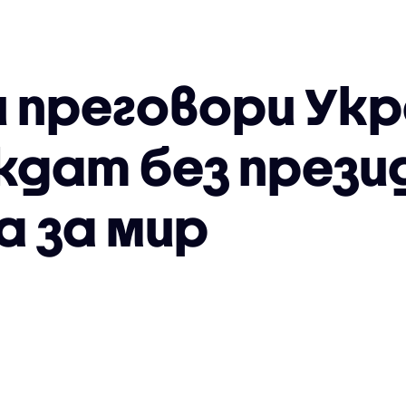
 преговори Укр
ждат без прези
а за мир