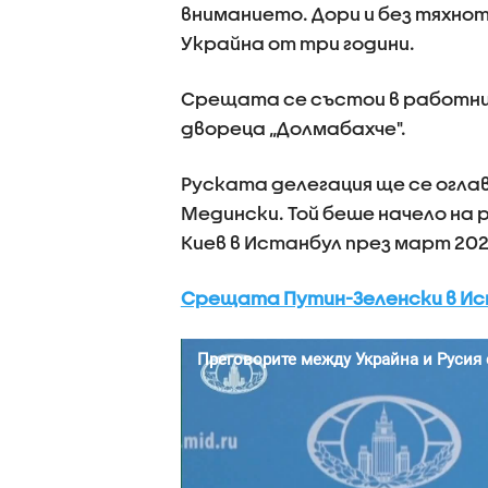
вниманието. Дори и без тяхнот
Украйна от три години.
Срещата се състои в работния
двореца „Долмабахче".
Руската делегация ще се огла
Медински. Той беше начело на 
Киев в Истанбул през март 2022
Срещата Путин-Зеленски в Ист