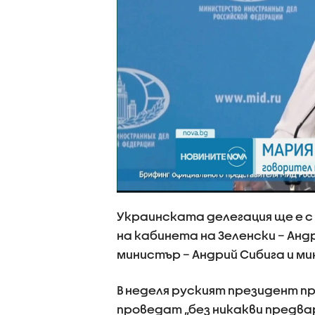
Украинската делегация ще е с 
на кабинета на Зеленски – Ан
министър – Андрий Сибига и м
В неделя руският президент пр
проведат „без никакви предва