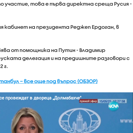
о участие, това е първа директна среща Русия -
 кабинет на президента Реджеп Ердоган, в
вява от помощника на Путин - Владимир
руската делегация и на предишните разговори с
 г.
анбул – все още под въпрос (ОБЗОР)