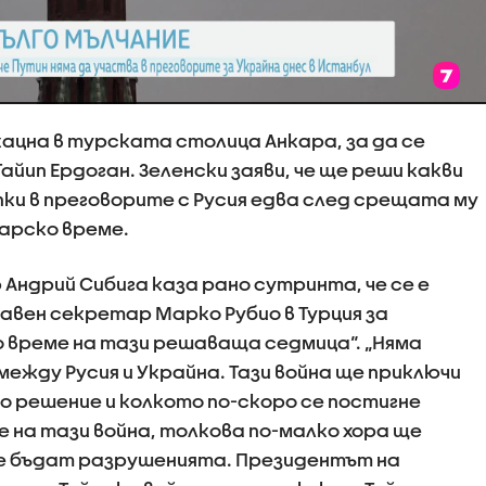
ацна в турската столица Анкара, за да се
йип Ердоган. Зеленски заяви, че ще реши какви
и в преговорите с Русия едва след срещата му
лгарско време.
Андрий Сибига каза рано сутринта, че се е
вен секретар Марко Рубио в Турция за
о време на тази решаваща седмица“. „Няма
ежду Русия и Украйна. Тази война ще приключи
ко решение и колкото по-скоро се постигне
 на тази война, толкова по-малко хора ще
ще бъдат разрушенията. Президентът на