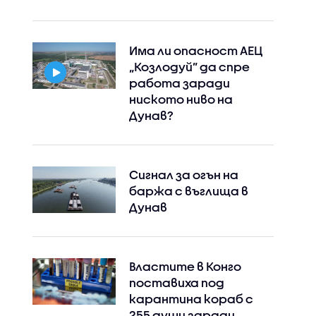
Има ли опасност АЕЦ
„Козлодуй” да спре
работа заради
ниското ниво на
Дунав?
Сигнал за огън на
баржа с въглища в
Дунав
Властите в Конго
поставиха под
карантина кораб с
255 души заради