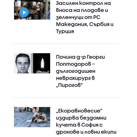
Засилен контрол на
вноса на плодове и
зеленчуци от РС
Македония, Сърбия и
Турция
Почина д-р Георги
Поптодоров –
дългогодишен
неврохирург в
„Пирогов“
„Екоравновесие“
издирва бездомни
кучета в София с
дронове и ловни екипи