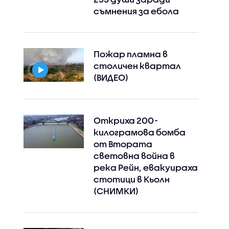
съмнения за ебола
Пожар пламна в
столичен квартал
(ВИДЕО)
Откриха 200-
килограмова бомба
от Втората
световна война в
река Рейн, евакуираха
стотици в Кьолн
(СНИМКИ)