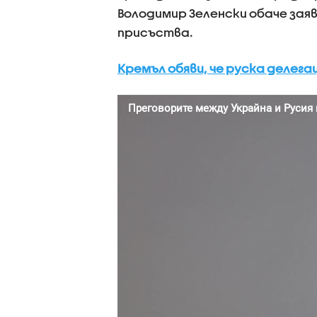
Володимир Зеленски обаче заяв
присъства.
Кремъл обяви, че руска делег