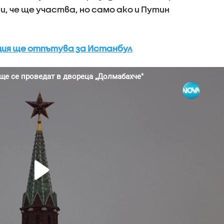
и, че ще участва, но само ако и Путин
ация ще отпътува за Истанбул