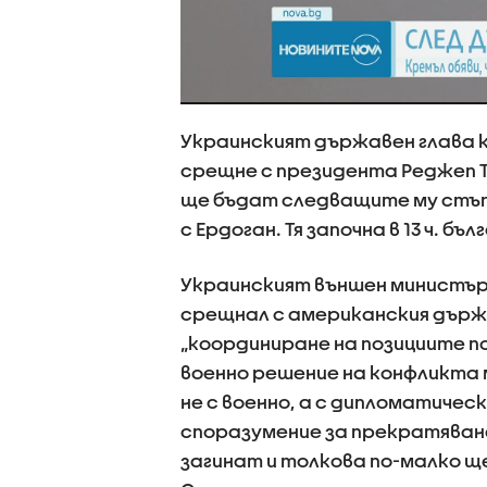
Украинският държавен глава к
срещне с президента Реджеп Та
ще бъдат следващите му стъпк
с Ердоган. Тя започна в 13 ч. бъ
Украинският външен министър 
срещнал с американския държа
„координиране на позициите п
военно решение на конфликта м
не с военно, а с дипломатичес
споразумение за прекратяване
загинат и толкова по-малко 