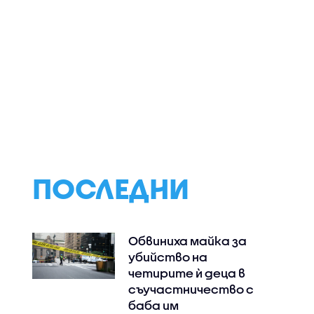
т
Румен Радев посети
Как домашният
е
бъдещия
робот Нео ще п
високотехнологичен
в едно българск
ката
парк в Доброславци
семейство
ПОСЛЕДНИ
Обвиниха майка за
убийство на
четирите ѝ деца в
съучастничество с
баба им