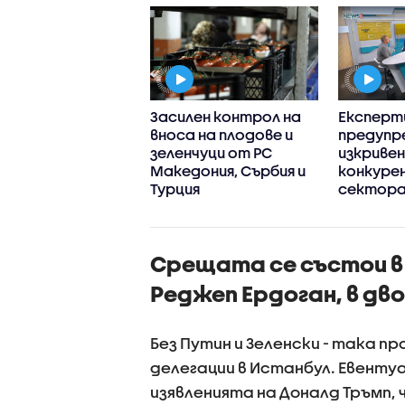
тната палата
Засилен контрол на
Експерт
ерява Делян
вноса на плодове и
предупр
ски за конфликт
зеленчуци от РС
изкриве
нтереси
Македония, Сърбия и
конкурен
Турция
сектора 
киберси
на държ
Срещата се състои в
Реджеп Ердоган, в дв
Без Путин и Зеленски - така 
делегации в Истанбул. Евенту
изявленията на Доналд Тръмп, 