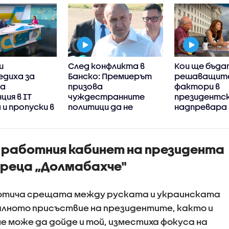
и
След конфликта в
Кои ще бъда
едиха за
Банско: Премиерът
решаващит
на
призова
фактори в
ция в IT
чуждестранните
президентс
и пропуски в
политици да не
надпревара
гурността
прибързват с
авата
оценките за България
 работния кабинет на президента
ореца „Долмабахче"
протича срещата между руската и украинската
алното присъствие на президентите, както и
че може да дойде и той, изместиха фокуса на