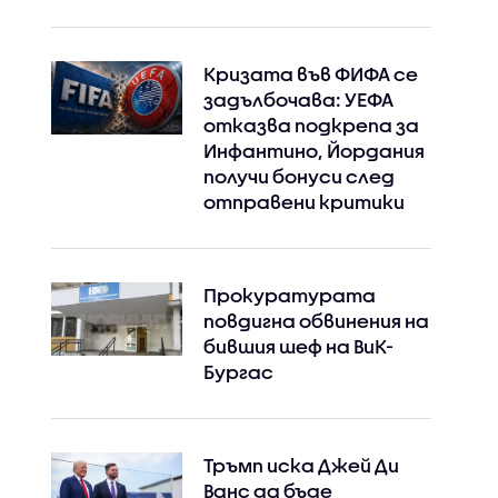
Кризата във ФИФА се
задълбочава: УЕФА
отказва подкрепа за
Инфантино, Йордания
получи бонуси след
отправени критики
Прокуратурата
повдигна обвинения на
бившия шеф на ВиК-
Бургас
Тръмп иска Джей Ди
Ванс да бъде