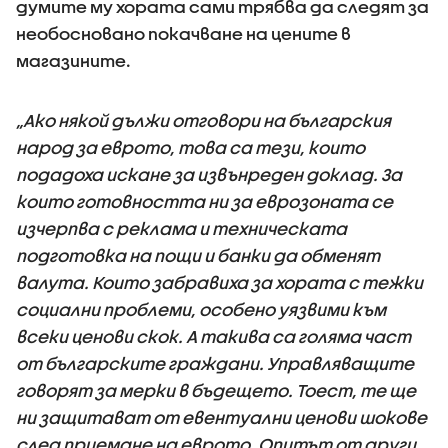
думите му хората сами трябва да следят за
необосновано покачване на цените в
магазините.
„Ако някой дължи отговори на българския
народ за еврото, това са тези, които
подадоха искане за извънреден доклад. За
които готовността ни за еврозоната се
изчерпва с реклама и техническата
подготовка на пощи и банки да обменят
валута. Които забравиха за хората с тежки
социални проблеми, особено уязвими към
всеки ценови скок. А такива са голяма част
от българските граждани. Управляващите
говорят за мерки в бъдещето. Тоест, те ще
ни защитават от евентуални ценови шокове
след приемане на еврото. Опитът от други