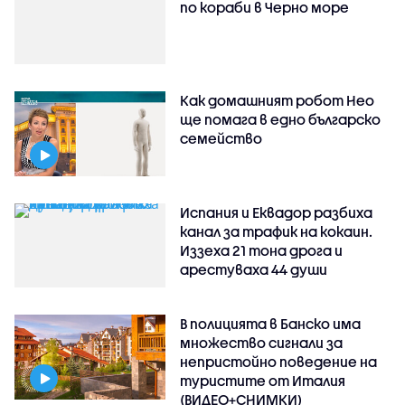
по кораби в Черно море
Как домашният робот Нео
ще помага в едно българско
семейство
Испания и Еквадор разбиха
канал за трафик на кокаин.
Иззеха 21 тона дрога и
арестуваха 44 души
В полицията в Банско има
множество сигнали за
непристойно поведение на
туристите от Италия
(ВИДЕО+СНИМКИ)