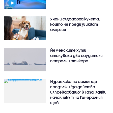
Учени създадоха кучета,
които не предизвикват
алергии
Йеменските хути
атакуваха два саудитски
петролни танкера
Израелската армия ще
продължи "да действа
изпреварващо" в Газа, заяви
началникът на Генералния
щаб