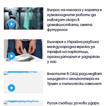
Въпрос на нагласа у хората е
хуманоидните роботи да
навлязат скоро в
домакинствата, смята
футуролог
България и Украйна разбиха
международна мрежа за
трафик на наркотици,
организаторът е задържан
у нас
Властите в САЩ разследват
инцидент с хеликоптера на
Тръмп и пътнически самолет
Русия съобщи за нови удари