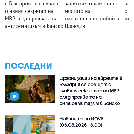
в България се срещат с
записите от камери на
за 
главния секретар на
мястото на
огр
МВР след проявата на
смъртоносния побой в
жег
антисемитизъм в Банско
Пловдив
ПОСЛЕДНИ
Организации на евреите в
България се срещат с
главния секретар на МВР
след проявата на
антисемитизъм в Банско
Новините на NOVA
(06.08.2026 - 8.00)