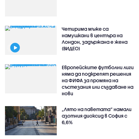
Четирима мъже са
намушкани в центъра на
Лондон, задържана е жена
(ВИДЕО)
Европейските футболни лиги
няма да подкрепят решения
на ФИФА за промяна на
състезания или създаване на
нови
„Лято на паветата“ намали
азотния диоксид в София с
6,6%