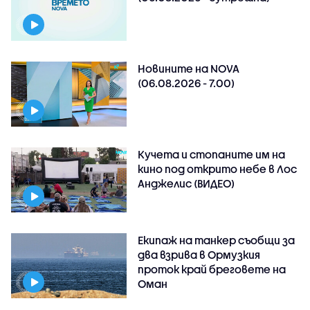
Новините на NOVA
(06.08.2026 - 7.00)
Кучета и стопаните им на
кино под открито небе в Лос
Анджелис (ВИДЕО)
Екипаж на танкер съобщи за
два взрива в Ормузкия
проток край бреговете на
Оман