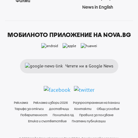
Филми
News in English
МОБИЛНОТО ПРИЛОЖЕНИЕ НА NOVA.BG
Четете ни в Google News
Реклама
Реклама избори 2026
Разпространение на канали
Тарифа за откъси
Доставчици
Контакти
Общи условия
Поверителност
Политика ЛД
Правила за ползване
Етика и съответствие
Платени публикации