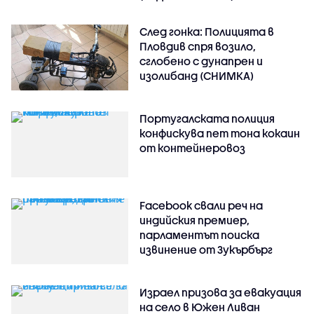
След гонка: Полицията в
Пловдив спря возило,
сглобено с дунапрен и
изолибанд (СНИМКА)
Португалската полиция
конфискува пет тона кокаин
от контейнеровоз
Facebook свали реч на
индийския премиер,
парламентът поиска
извинение от Зукърбърг
Израел призова за евакуация
на село в Южен Ливан