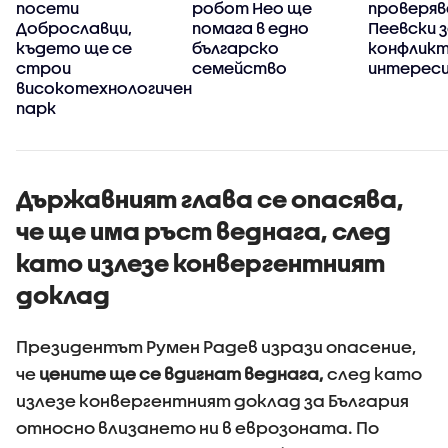
т
посети
робот Нео ще
проверяв
Доброславци,
помага в едно
Пеевски 
където ще се
българско
конфликт
строи
семейство
интерес
високотехнологичен
парк
Държавният глава се опасява,
че ще има ръст веднага, след
като излезе конвергентният
доклад
Президентът Румен Радев изрази опасение,
че
цените ще се вдигнат веднага,
след като
излезе конвергентният доклад за България
относно влизането ни в еврозоната. По