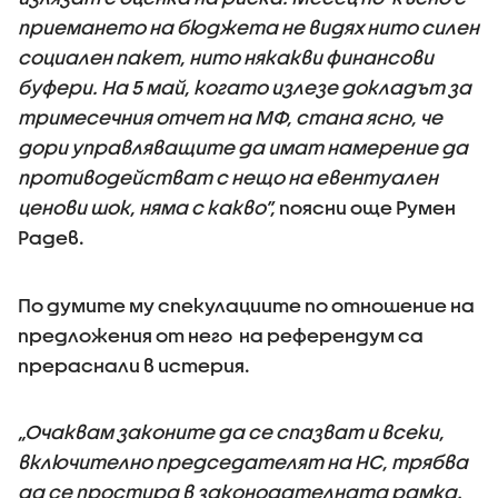
приемането на бюджета не видях нито силен
социален пакет, нито някакви финансови
буфери. На 5 май, когато излезе докладът за
тримесечния отчет на МФ, стана ясно, че
дори управляващите да имат намерение да
противодействат с нещо на евентуален
ценови шок, няма с какво”,
поясни още Румен
Радев.
По думите му спекулациите по отношение на
предложения от него на референдум са
прераснали в истерия.
„Очаквам законите да се спазват и всеки,
включително председателят на НС, трябва
да се простира в законодателната рамка.