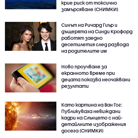
крие риск от токсично
замърсяване (СНИМКИ)
Синът на Ричард Гиър и
дъщерята на Синди Крофорд
работят заедно
десетилетия след развода
на родителите им
Ново проучване за
екранното време при
децата показва неочаквани
резултати
Като картина на Ван Гог:
Публикуваха невиждани
кадри на Слънцето с най-
детайлните изображения
досега (СНИМКИ)