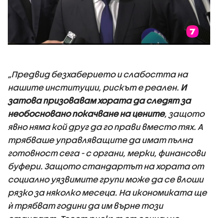
„Предвид безхаберието и слабостта на
нашите институции, рискът е реален.
И
затова призовавам хората да следят за
необосновано покачване на цените
, защото
явно няма кой друг да го прави вместо тях. А
трябваше управляващите да имат пълна
готовност сега - с органи, мерки, финансови
буфери. Защото стандартът на хората от
социално уязвимите групи може да се влоши
рязко за няколко месеца. На икономиката ще
ѝ трябват години да им върне този