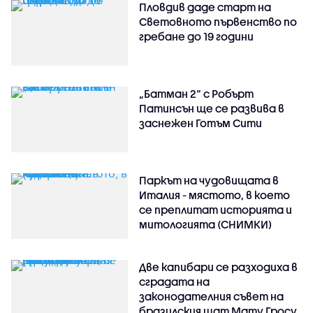
Пловдив даде старт на
Световното първенство по
гребане до 19 години
„Батман 2“ с Робърт
Патинсън ще се развива в
заснежен Готъм Сити
Паркът на чудовищата в
Италия - мястото, в което
се преплитат историята и
митологията (СНИМКИ)
Две капибари се разходиха в
сградата на
законодателния съвет на
бразилския щат Мату Гросу