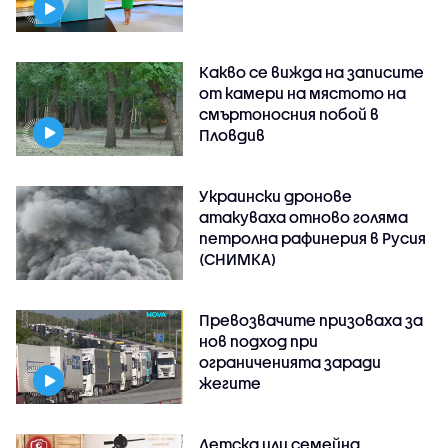
Какво се вижда на записите
от камери на мястото на
смъртоносния побой в
Пловдив
Украински дронове
атакуваха отново голяма
петролна рафинерия в Русия
(СНИМКА)
Превозвачите призоваха за
нов подход при
ограниченията заради
жегите
Детска или семейна