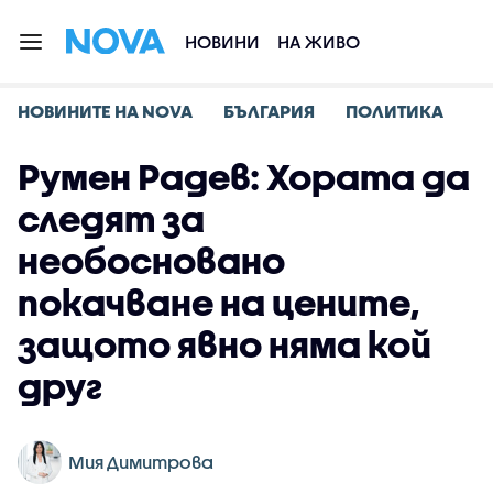
НОВИНИ
НА ЖИВО
НОВИНИТЕ НА NOVA
БЪЛГАРИЯ
ПОЛИТИКА
Румен Радев: Хората да
следят за
необосновано
покачване на цените,
защото явно няма кой
друг
Мия Димитрова