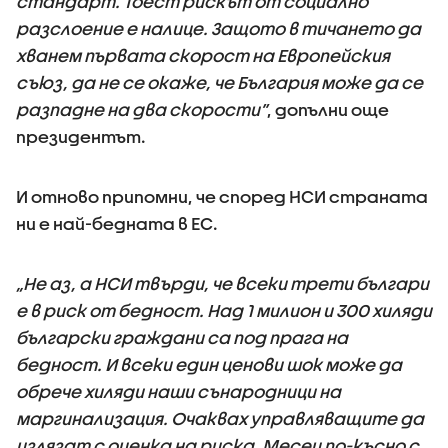
стандарт. Тоест рискът от социално
разслоение е налице. Защото в тичането да
хванем първата скорост на Европейския
съюз, да не се окаже, че България може да се
разпадне на два скорости”
, допълни още
президентът.
И отново припомни, че според НСИ страната
ни е най-бедната в ЕС.
„Не аз, а НСИ твърди, че всеки трети българи
е в риск от бедност. Над 1 милион и 300 хиляди
български граждани са под прага на
бедност. И всеки един ценови шок може да
обрече хиляди наши сънародници на
маргинализация. Очаквах управляващите да
излязат с оценка на риска. Месец по-късно с