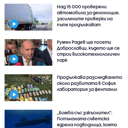
Над 15 000 проверени
автомобила за денонощие,
засилените проверки на
пътя продължават
Румен Радев ще посети
Доброславци, където ще се
строи високотехнологичен
парк
Продължава разследването
около разбитата в София
лаборатория за фентанил
„Бомба със закъснител“:
Потъналата съветска
ядрена подводница, която