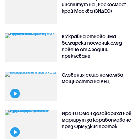
институт на „Роскосмос“
край Москва (ВИДЕО)
В Украйна отново има
български посланик след
повече от 4 години
прекъсване
Словения също намалява
мощността на АЕЦ
Иран и Оман договориха нов
маршрут за корабоплаване
през Ормузкия проток