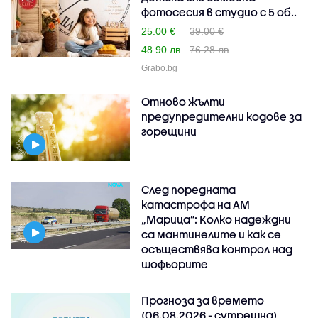
фотосесия в студио с 5 об..
25.00 €
39.00 €
48.90 лв
76.28 лв
Grabo.bg
Отново жълти
предупредителни кодове за
горещини
След поредната
катастрофа на АМ
„Марица”: Колко надеждни
са мантинелите и как се
осъществява контрол над
шофьорите
Прогноза за времето
(06.08.2026 - сутрешна)