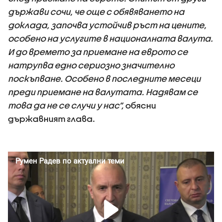
държави сочи, че още с обявяването на
доклада, започва устойчив ръст на цените,
особено на услугите в националната валута.
И до времето за приемане на еврото се
натрупва едно сериозно значително
поскъпване. Особено в последните месеци
преди приемане на валутата. Надявам се
това да не се случи у нас”,
обясни
държавният глава.