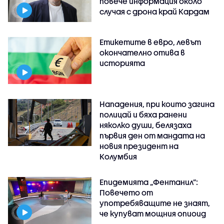
повече информация около
случая с дрона край Кардам
Етикетите в евро, левът
окончателно отива в
историята
Нападения, при които загина
полицай и бяха ранени
няколко души, белязаха
първия ден от мандата на
новия президент на
Колумбия
Епидемията „Фентанил”:
Повечето от
употребяващите не знаят,
че купуват мощния опиоид