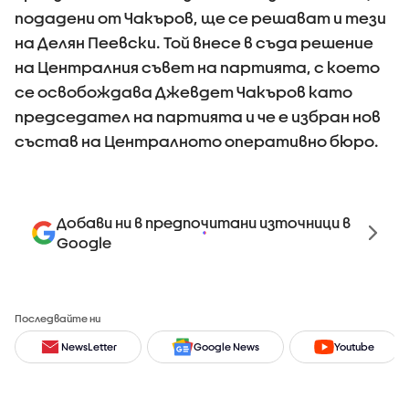
подадени от Чакъров, ще се решават и тези
на Делян Пеевски. Той внесе в съда решение
на Централния съвет на партията, с което
се освобождава Джевдет Чакъров като
председател на партията и че е избран нов
състав на Централното оперативно бюро.
Добави ни в предпочитани източници в
Google
Последвайте ни
NewsLetter
Google News
Youtube