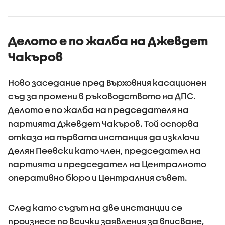
Делото е по жалба на Джевдет
Чакъров
Ново заседание пред Върховния касационен
съд за промени в ръководството на ДПС.
Делото е по жалба на председателя на
партията Джевдет Чакъров. Той оспорва
отказа на първата инстанция да изключи
Делян Пеевски като член, председател на
партията и председател на Централното
оперативно бюро и Централния съвет.
След като съдът на две инстанции се
произнесе по всички заявления за вписване,