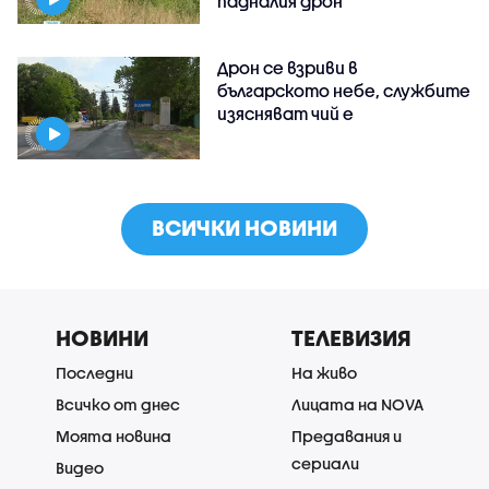
падналия дрон
Дрон се взриви в
българското небе, службите
изясняват чий е
ВСИЧКИ НОВИНИ
НОВИНИ
ТЕЛЕВИЗИЯ
Последни
На живо
Всичко от днес
Лицата на NOVA
Моята новина
Предавания и
сериали
Видео