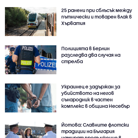
25 ранени при сблъсък между
пътнически и товарен влак в
Хърватия
Полицията в Берлин
разследва два случая на
стрелба
Украинец е задържан за
убийството на негов
сънародник в частен
комплекс в община Несебър
Йотова: Славните флотски
традиции на България
намират продължение в