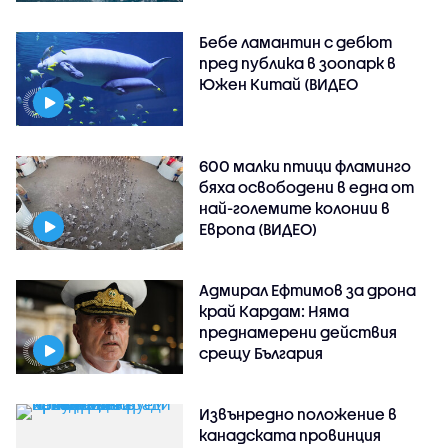
Бебе ламантин с дебют
пред публика в зоопарк в
Южен Китай (ВИДЕО
600 малки птици фламинго
бяха освободени в една от
най-големите колонии в
Европа (ВИДЕО)
Адмирал Ефтимов за дрона
край Кардам: Няма
преднамерени действия
срещу България
Извънредно положение в
канадската провинция