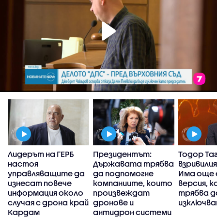
Лидерът на ГЕРБ
Президентът:
Тодор Та
настоя
Държавата трябва
взривилия
управляващите да
да подпомогне
Има още 
р
изнесат повече
компаниите, които
версия, к
информация около
произвеждат
трябва д
случая с дрона край
дронове и
изключва
Кардам
антидрон системи