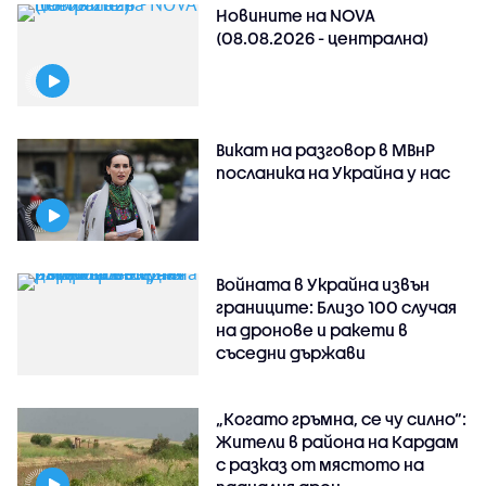
Новините на NOVA
(08.08.2026 - централна)
Викат на разговор в МВнР
посланика на Украйна у нас
Войната в Украйна извън
границите: Близо 100 случая
на дронове и ракети в
съседни държави
„Когато гръмна, се чу силно“:
Жители в района на Кардам
с разказ от мястото на