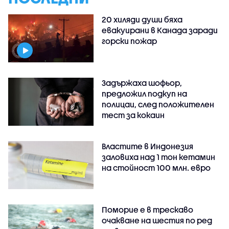
20 хиляди души бяха
евакуирани в Канада заради
горски пожар
Задържаха шофьор,
предложил подкуп на
полицаи, след положителен
тест за кокаин
Властите в Индонезия
заловиха над 1 тон кетамин
на стойност 100 млн. евро
Поморие е в трескаво
очакване на шестия по ред