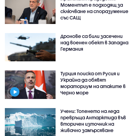
Моментът е подходящ за
сключване на споразумение
със САЩ
Дронове са били засечени
над военен обект в Западна
Германия
Турция поиска от Русия и
Украйна да обявят
мораториум на атаките в
Черно море
Учени: Топенето на леда
превръща Антарктида във
вторичен източник на
живачно замърсяване