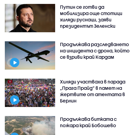
Путин се готви да
мобилизира още стотици
хиляди руснаци, заяви
президентът Зеленски
Продължава разследването
на инцидента с дрона, който
се взриви край Кардам
Хиляди участваха в парада
„Прага Прайд“ в памет на
жертвите от атентата в
Берлин
Продължава битката с
пожара край Бобошево