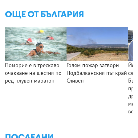
ОЩЕ ОТ БЪЛГАРИЯ
Поморие е в трескаво
Голям пожар затвори
Йот
очакване на шестия по
Подбалканския път край
фло
ред плувен маратон
Сливен
Бъл
про
дръ
мла
вое
ПОСЛЕДНИ