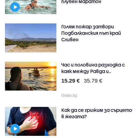
плувен маратон
Голям пожар затвори
Подбалканския път край
Сливен
Час и половина разходка с
каяк между Равда и..
15.29 €
35.79 €
Grabo.bg
Как да се грижим за сърцето
в жегата?