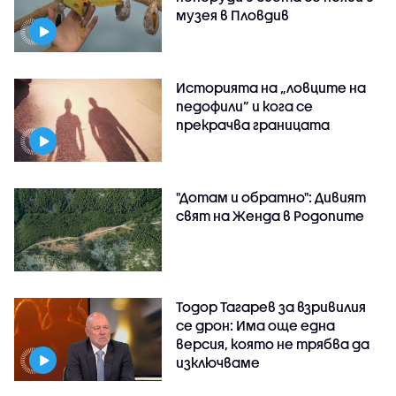
музея в Пловдив
Историята на „ловците на
педофили” и кога се
прекрачва границата
"Дотам и обратно": Дивият
свят на Женда в Родопите
Тодор Тагарев за взривилия
се дрон: Има още една
версия, която не трябва да
изключваме