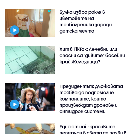
Булка избра рокля в
цветовете на
трибагреника заради
детска мечта
Хит в TikTok: Лечебни или
опасни са "дивите" басейни
край Железница?
Президентът: Държавата
трябва да подпомогне
компаниите, които
произвеждат дронове и
антидрон системи
Една от най-красивите
пеперуди в света се появи в