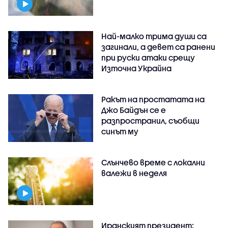
Най-малко трима души са
загинали, а девет са ранени
при руски атаки срещу
Източна Украйна
Ракът на простатата на
Джо Байдън се е
разпространил, съобщи
синът му
Слънчево време с локални
валежи в неделя
Иранският президент: