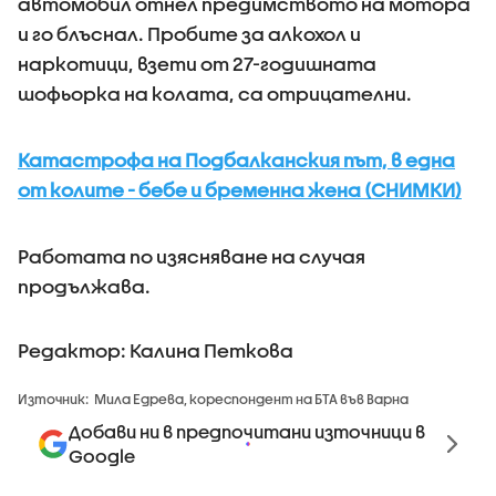
автомобил отнел предимството на мотора
и го блъснал. Пробите за алкохол и
наркотици, взети от 27-годишната
шофьорка на колата, са отрицателни.
Катастрофа на Подбалканския път, в една
от колите - бебе и бременна жена (СНИМКИ)
Работата по изясняване на случая
продължава.
Редактор: Калина Петкова
Източник:
Мила Едрева, кореспондент на БТА във Варна
Добави ни в предпочитани източници в
Google