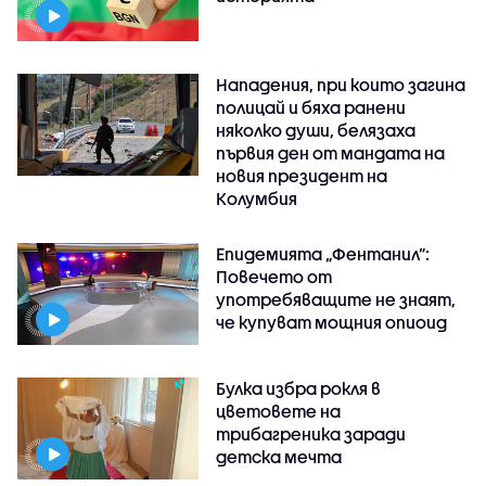
Нападения, при които загина
полицай и бяха ранени
няколко души, белязаха
първия ден от мандата на
новия президент на
Колумбия
Епидемията „Фентанил”:
Повечето от
употребяващите не знаят,
че купуват мощния опиоид
Булка избра рокля в
цветовете на
трибагреника заради
детска мечта