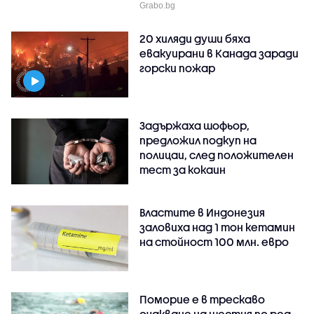
Grabo.bg
20 хиляди души бяха
евакуирани в Канада заради
горски пожар
Задържаха шофьор,
предложил подкуп на
полицаи, след положителен
тест за кокаин
Властите в Индонезия
заловиха над 1 тон кетамин
на стойност 100 млн. евро
Поморие е в трескаво
очакване на шестия по ред