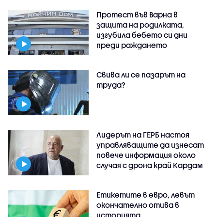
Протест във Варна в
защита на родилката,
изгубила бебето си дни
преди раждането
Свива ли се пазарът на
труда?
Лидерът на ГЕРБ настоя
управляващите да изнесат
повече информация около
случая с дрона край Кардам
Етикетите в евро, левът
окончателно отива в
историята