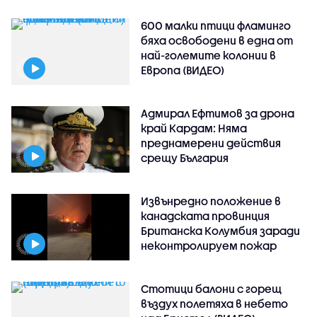
600 малки птици фламинго
бяха освободени в една от
най-големите колонии в
Европа (ВИДЕО)
Адмирал Ефтимов за дрона
край Кардам: Няма
преднамерени действия
срещу България
Извънредно положение в
канадската провинция
Британска Колумбия заради
неконтролируем пожар
Стотици балони с горещ
въздух полетяха в небето