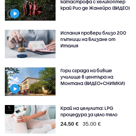
катастрофа с хеликоптер
край Рио де Жанейро (ВИДЕО)
Испания провери близо 200
пътници на влизане от
Италия
Гори сграда на бивше
училище в центъра на
Монтана (ВИДЕО+СНИМКИ)
Край на целулита: LPG
процедура за цяло тяло
24.50 €
35.00 €