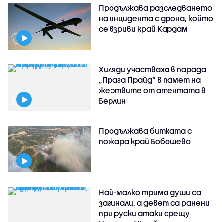
Продължава разследването
на инцидента с дрона, който
се взриви край Кардам
Хиляди участваха в парада
„Прага Прайд“ в памет на
жертвите от атентата в
Берлин
Продължава битката с
пожара край Бобошево
Най-малко трима души са
загинали, а девет са ранени
при руски атаки срещу