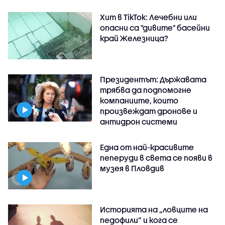
Хит в TikTok: Лечебни или
опасни са "дивите" басейни
край Железница?
Президентът: Държавата
трябва да подпомогне
компаниите, които
произвеждат дронове и
антидрон системи
Една от най-красивите
пеперуди в света се появи в
музея в Пловдив
Историята на „ловците на
педофили” и кога се