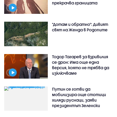
прекрачва границата
"Дотам и обратно": Дивият
свят на Женда в Родопите
Тодор Тагарев за взривилия
се дрон: Има още една
версия, която не трябва да
изключваме
Путин се готви да
мобилизира още стотици
хиляди руснаци, заяви
президентът Зеленски