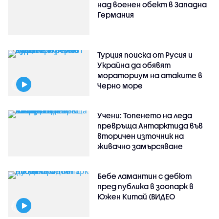
над военен обект в Западна
Германия
Турция поиска от Русия и
Украйна да обявят
мораториум на атаките в
Черно море
Учени: Топенето на леда
превръща Антарктида във
вторичен източник на
живачно замърсяване
Бебе ламантин с дебют
пред публика в зоопарк в
Южен Китай (ВИДЕО