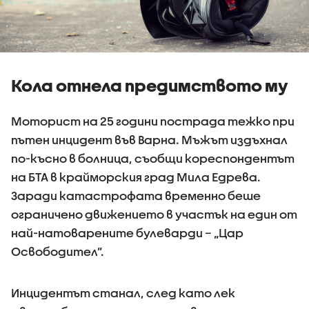
Кола отнела предимството му
Моторист на 25 години пострада тежко при
пътен инцидент във Варна. Мъжът издъхнал
по-късно в болница, съобщи кореспондентът
на БТА в крайморския град Мила Едрева.
Заради катастрофата временно беше
ограничено движението в участък на един от
най-натоварените булеварди – „Цар
Освободител”.
Инцидентът станал, след като лек