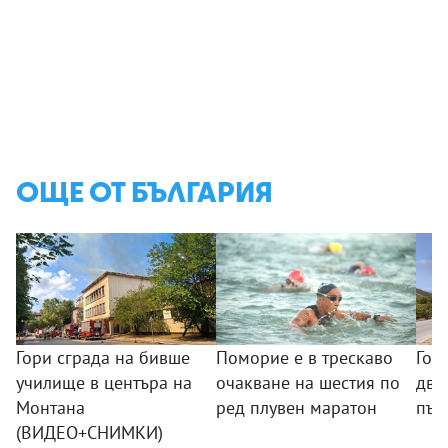
ОЩЕ ОТ БЪЛГАРИЯ
Гори сграда на бивше
Поморие е в трескаво
Гол
училище в центъра на
очакване на шестия по
два
Монтана
ред плувен маратон
път
(ВИДЕО+СНИМКИ)