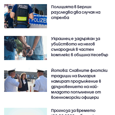
Полицията в Берлин
разследва два случая на
стрелба
Украинец е задържан за
убийството на негов
сънародник в частен
комплекс в община Несебър
Йотова: Славните флотски
традиции на България
намират продължение в
дръзновението на най-
младото попълнение от
военноморски офицери
Прогноза за времето