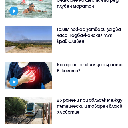
плувен маратон
Голям пожар затвори за два
часа Подбалканския път
край Сливен
Как да се грижим за сърцето
в жегата?
25 ранени при сблъсък между
пътнически и товарен влак в
Хърватия