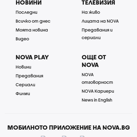
НОВИНИ
ТЕЛЕВИЗИЯ
Последни
На живо
Всичко от днес
Лицата на NOVA
Моята новина
Предавания и
сериали
Видео
NOVA PLAY
ОЩЕ ОТ
NOVA
Новини
NOVA
Предавания
отговорност
Сериали
NOVA Кариери
Филми
News in English
МОБИЛНОТО ПРИЛОЖЕНИЕ НА NOVA.BG