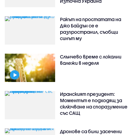
Източна Украйна
Ракът на простатата на
Джо Байдън се е
разпространил, съобщи
синът му
Слънчево време с локални
валежи в неделя
Иранският президент:
Моментът е подходящ за
сключване на споразумение
със САЩ
Дронове са били засечени