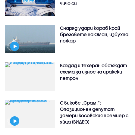
чичо си
Снаряд удари кораб край
бреговете на Оман, избухна
пожар
Багдад и Техеран обсъждат
схема за износ на иракски
петрол
С викове „Срам!“:
Опозиционен депутат
замери косовския премиер с
яйца (ВИДЕО)