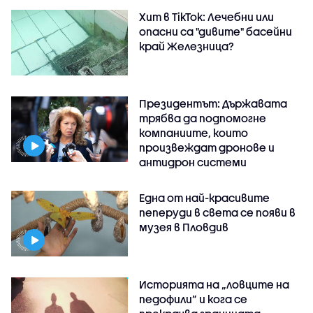
Хит в TikTok: Лечебни или
опасни са "дивите" басейни
край Железница?
Президентът: Държавата
трябва да подпомогне
компаниите, които
произвеждат дронове и
антидрон системи
Една от най-красивите
пеперуди в света се появи в
музея в Пловдив
Историята на „ловците на
педофили” и кога се