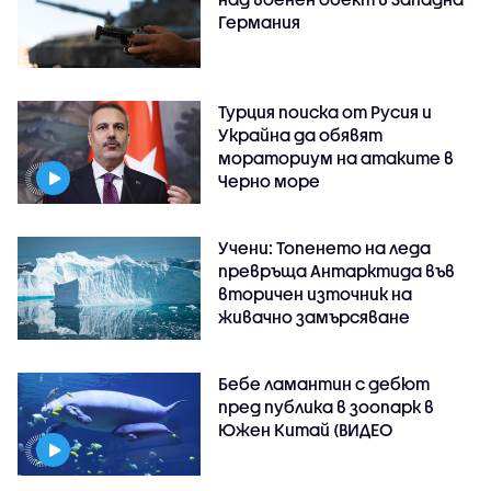
Германия
Турция поиска от Русия и
Украйна да обявят
мораториум на атаките в
Черно море
Учени: Топенето на леда
превръща Антарктида във
вторичен източник на
живачно замърсяване
Бебе ламантин с дебют
пред публика в зоопарк в
Южен Китай (ВИДЕО