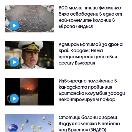
600 малки птици фламинго
бяха освободени в една от
най-големите колонии в
Европа (ВИДЕО)
Адмирал Ефтимов за дрона
край Кардам: Няма
преднамерени действия
срещу България
Извънредно положение в
канадската провинция
Британска Колумбия заради
неконтролируем пожар
Стотици балони с горещ
въздух полетяха в небето
над Бристол (ВИДЕО)