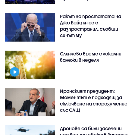
Ракът на простатата на
Джо Байдън се е
разпространил, съобщи
синът му
Слънчево време с локални
валежи в неделя
Иранският президент:
Моментът е подходящ за
сключване на споразумение
със САЩ
Дронове са били засечени
над военен обект в Западна