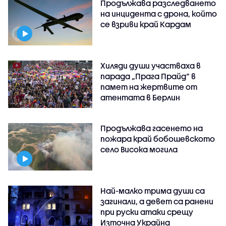
Продължава разследването
на инцидента с дрона, който
се взриви край Кардам
Хиляди души участваха в
парада „Прага Прайд“ в
памет на жертвите от
атентата в Берлин
Продължава гасенето на
пожара край бобошевското
село Висока могила
Най-малко трима души са
загинали, а девет са ранени
при руски атаки срещу
Източна Украйна