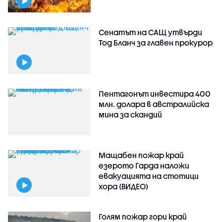
Сенатът на САЩ утвърди
Тод Бланч за главен прокурор
Пентагонът инвестира 400
млн. долара в австралийска
мина за скандий
Мащабен пожар край
езерото Гарда наложи
евакуацията на стотици
хора (ВИДЕО)
Голям пожар гори край