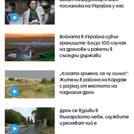
посланика на Украйна у нас
Войната в Украйна извън
границите: Близо 100 случая
на дронове и ракети в
съседни държави
„Когато гръмна, се чу силно“:
Жители в района на Кардам
с разказ от мястото на
падналия дрон
Дрон се взриви в
българското небе, службите
изясняват чий е