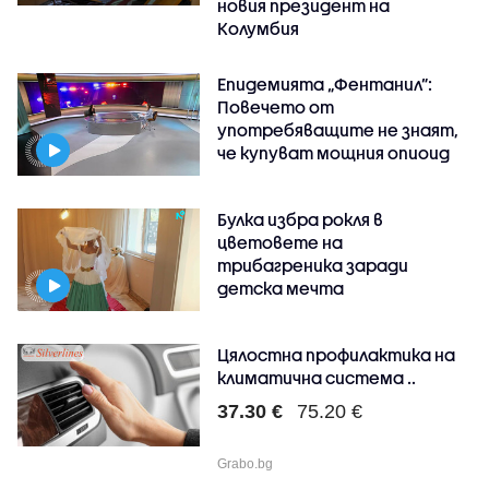
новия президент на
Колумбия
Епидемията „Фентанил”:
Повечето от
употребяващите не знаят,
че купуват мощния опиоид
Булка избра рокля в
цветовете на
трибагреника заради
детска мечта
Цялостна профилактика на
климатична система ..
37.30 €
75.20 €
Grabo.bg