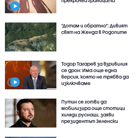
прекрачва границата
"Дотам и обратно": Дивият
свят на Женда в Родопите
Тодор Тагарев за взривилия
се дрон: Има още една
версия, която не трябва да
изключваме
Путин се готви да
мобилизира още стотици
хиляди руснаци, заяви
президентът Зеленски