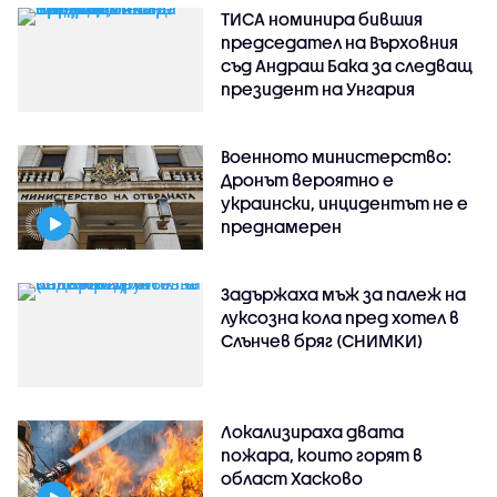
ТИСА номинира бившия
председател на Върховния
съд Андраш Бака за следващ
президент на Унгария
Военното министерство:
Дронът вероятно е
украински, инцидентът не е
преднамерен
Задържаха мъж за палеж на
луксозна кола пред хотел в
Слънчев бряг (СНИМКИ)
Локализираха двата
пожара, които горят в
област Хасково