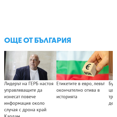
ОЩЕ ОТ БЪЛГАРИЯ
Лидерът на ГЕРБ настоя
Етикетите в евро, левът
Бул
управляващите да
окончателно отива в
цве
изнесат повече
историята
три
информация около
дет
случая с дрона край
Кардам