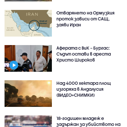
Отварянето на Ормузкия
проток зависи от САЩ,
заяви Иран
Аферата с ВиК – Бургас:
Съдът остави в ареста
Христо Широков
Над 4000 хектара площ
изгоряха в Андалусия
(ВИДЕО+СНИМКИ)
18-годишен младеж е
задържан за убийството на