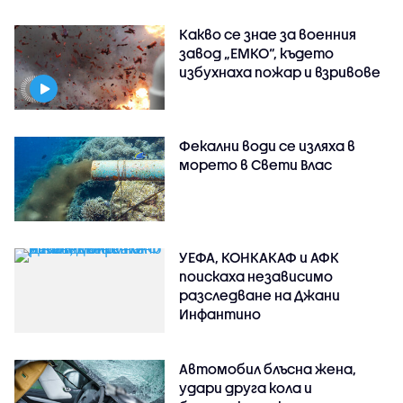
Какво се знае за военния
завод „ЕМКО“, където
избухнаха пожар и взривове
Фекални води се изляха в
морето в Свети Влас
УЕФА, КОНКАКАФ и АФК
поискаха независимо
разследване на Джани
Инфантино
Автомобил блъсна жена,
удари друга кола и