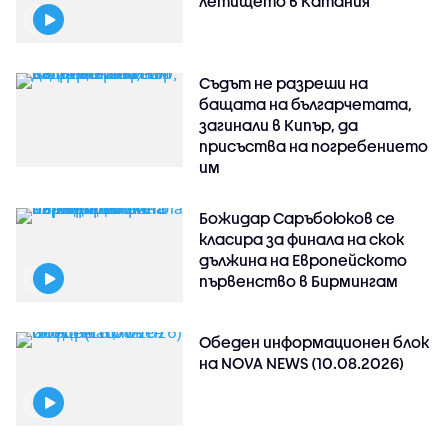
летището в Катания
Съдът не разреши на
бащата на българчетата,
загинали в Кипър, да
присъства на погребението
им
Божидар Саръбоюков се
класира за финала на скок
дължина на Европейското
първенство в Бирмингам
Обеден информационен блок
на NOVA NEWS (10.08.2026)