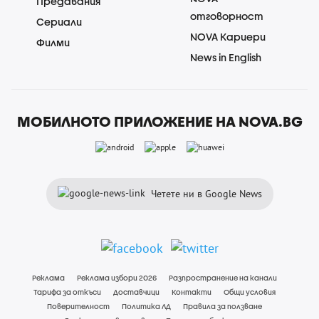
Предавания
отговорност
Сериали
NOVA Кариери
Филми
News in English
МОБИЛНОТО ПРИЛОЖЕНИЕ НА NOVA.BG
Четете ни в Google News
Реклама
Реклама избори 2026
Разпространение на канали
Тарифа за откъси
Доставчици
Контакти
Общи условия
Поверителност
Политика ЛД
Правила за ползване