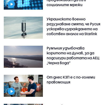
социалните мрежи
Украинското военно
разузнаване смята, че Русия
ускорява изграждането на
собствен аналог на Starlink
Румъния удълбочава
коритото на Дунав, за да
подсигури работата на АЕЦ
„Черна вода“
От днес КЗП е с по-големи
правомощия