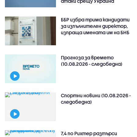
атаки срещу Украйна
ББР избра трима кандидати
за изпълнителен директор,
изпраща имената им на БНБ
Прогноза за времето
(10.08.2026 - следобедна)
Спортни новини (10.08.2026 -
следобедна)
7,4 по Рихтер разтърси