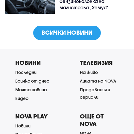
бензиноколонка на
магистрала „Хемус“
ВСИЧКИ НОВИНИ
НОВИНИ
ТЕЛЕВИЗИЯ
Последни
На живо
Всичко от днес
Лицата на NOVA
Моята новина
Предавания и
сериали
Видео
NOVA PLAY
ОЩЕ ОТ
NOVA
Новини
NOVA