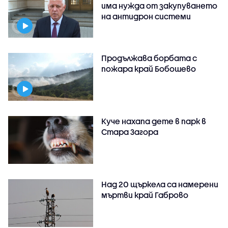
има нужда от закупуването
на антидрон системи
Продължава борбата с
пожара край Бобошево
Куче нахапа дете в парк в
Стара Загора
Над 20 щъркела са намерени
мъртви край Габрово