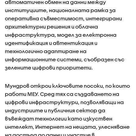
автоматичен обмен на данни между
институциите, националната рамка за
оперативна съвместимост, интегрирани
архитектурни решения и облачна
инфраструктура, модел за електронна
идентификация и автентикация и
технологично адаптиране на
информационните системи, съобразен със
зелените цифрови приоритети.
Мундров открои ключовите посоки, по които
работи МЕУ. Сред тях са създаването на
цифрови инфраструктури, позволяващи на
индустриите и публичния сектор да
въвеждат технологии като изкуствен
интелект, Интернет на нещата, улесняване
на достъпа до данни и участие в