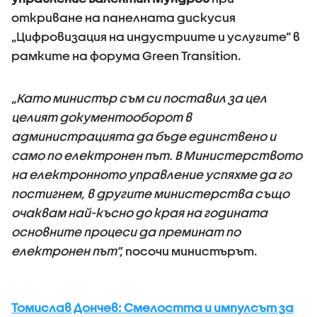
откриване на панелната дискусия
„Цифровизация на индустриите и услугите“ в
рамките на форума Green Transition.
„Като министър съм си поставил за цел
целият документооборот в
администрацията да бъде единствено и
само по електронен път. В Министерството
на електронното управление успяхме да го
постигнем, в другите министерства също
очаквам най-късно до края на годината
основните процеси да преминат по
електронен път“,
посочи министърът.
Томислав Дончев: Смелостта и импулсът за