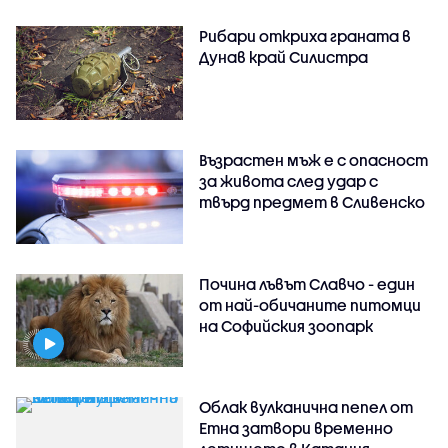
Рибари откриха граната в
Дунав край Силистра
Възрастен мъж е с опасност
за живота след удар с
твърд предмет в Сливенско
Почина лъвът Славчо - един
от най-обичаните питомци
на Софийския зоопарк
Облак вулканична пепел от
Етна затвори временно