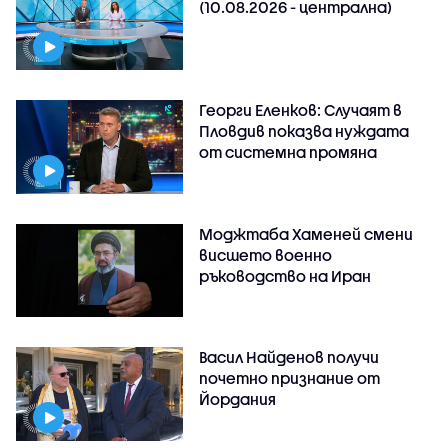
(10.08.2026 - централна)
Георги Еленков: Случаят в
Пловдив показва нуждата
от системна промяна
Моджтаба Хаменей смени
висшето военно
ръководство на Иран
Васил Найденов получи
почетно признание от
Йордания