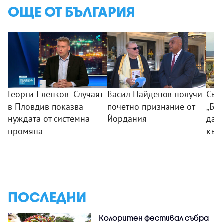
ОЩЕ ОТ БЪЛГАРИЯ
Георги Еленков: Случаят
Васил Найденов получи
Съд
в Пловдив показва
почетно признание от
„Бу
нуждата от системна
Йордания
дан
промяна
към
ПОСЛЕДНИ
Колоритен фестивал събра