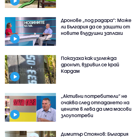
Дронове „под радара“: Може
ли България да се защити от
новите въздушни заплахи
Показаха как изглежда
дронът, взривил се край
Кардам
„Активни потребители“ не
очаква след отпадането на
цените в лева да има масови
злоупотреби
Димитър Стоянов: България