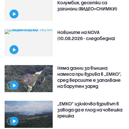
Колумбия, десетки са
загинали (ВИДЕО+СНИМКИ)
Новините на NOVA
(10.08.2026 - следобедна)
Няма данни за външна
намеса при взрива в „ЕМКО“,
сред версиите е запалване
на барутен заряд
„ЕМКО” изключва взривът в
завода да е плод на човешка
грешка