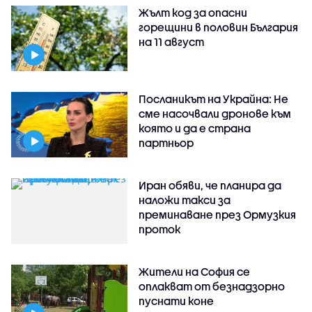
Жълт код за опасни
горещини в половин България
на 11 август
Посланикът на Украйна: Не
сме насочвали дронове към
която и да е страна
партньор
Иран обяви, че планира да
наложи такси за
преминаване през Ормузкия
проток
Жители на София се
оплакват от безнадзорно
пуснати коне