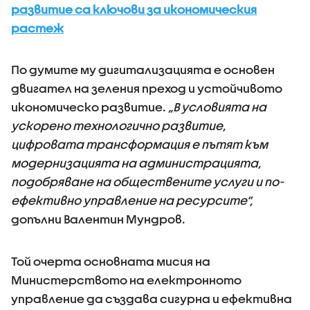
развитие са ключови за икономическия
растеж
По думите му дигитализацията е основен
двигател на зеления преход и устойчивото
икономическо развитие.
„В условията на
ускорено технологично развитие,
цифровата трансформация е пътят към
модернизацията на администрацията,
подобряване на обществените услуги и по-
ефективно управление на ресурсите“,
допълни Валентин Мундров.
Той очерта основната мисия на
Министерството на електронното
управление да създава сигурна и ефективна