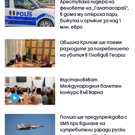
Арестуваха лидера на
феновете на „Галатасарай“,
в дома му откриха пари,
бижута и оръжие за над 1
млн. евро
Община Кричим ще поеме
разходите за погребението
на убития в Пловдив Георги
Възстановяват
Международния балетен
конкурс във Варна
Полша ще предупреждава с
SMS при вдигане на
изтребители заради руски