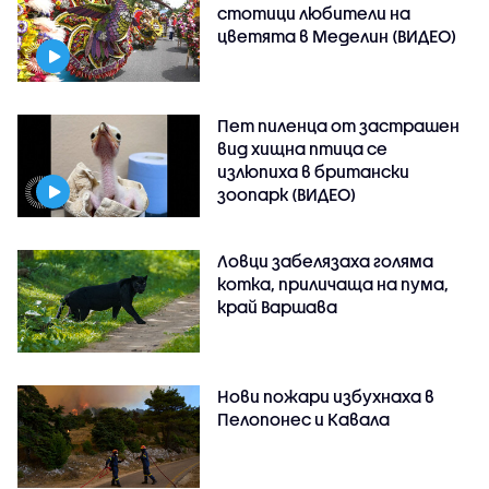
стотици любители на
цветята в Меделин (ВИДЕО)
Пет пиленца от застрашен
вид хищна птица се
излюпиха в британски
зоопарк (ВИДЕО)
Ловци забелязаха голяма
котка, приличаща на пума,
край Варшава
Нови пожари избухнаха в
Пелопонес и Кавала