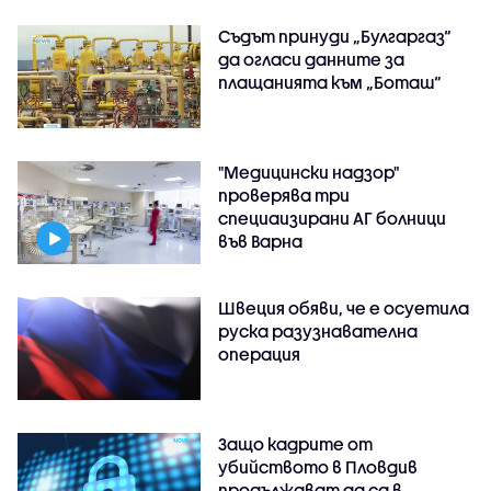
Съдът принуди „Булгаргаз“
да огласи данните за
плащанията към „Боташ“
"Медицински надзор"
проверява три
специаизирани АГ болници
във Варнa
Швеция обяви, че е осуетила
руска разузнавателна
операция
Защо кадрите от
убийството в Пловдив
продължават да са в