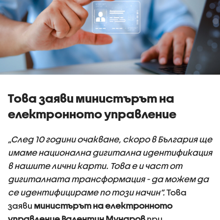
Това заяви министърът на
електронното управление
„След 10 години очакване, скоро в България ще
имаме национална дигитална идентификация
в нашите лични карти. Това е и част от
дигиталната трансформация - да можем да
се идентифицираме по този начин“.
Това
заяви
министърът на електронното
управление Валентин Мундров
при