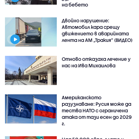
на бебето
Двойно нарушение:
Автомобил кара срещу
движението в аварийната
лента на АМ „Тракия” (ВИДЕО)
Отново отказаха лечение у
нас на Ива Михаилова
Американското
разузнаване: Русия може да
тества НАТО с ограничена
атака от тази есен до 2029
г.