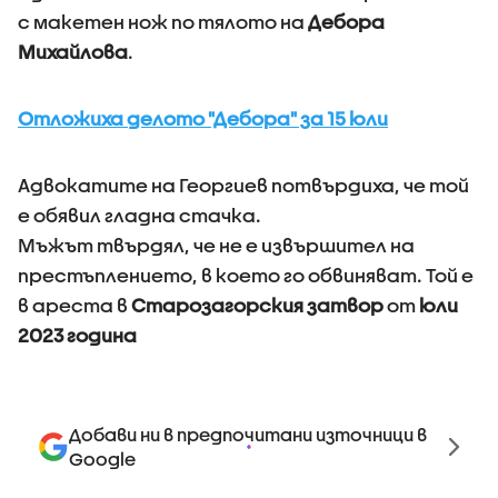
с макетен нож по тялото на
Дебора
Михайлова
.
Отложиха делото "Дебора" за 15 юли
Адвокатите на Георгиев потвърдиха, че той
е обявил гладна стачка.
Мъжът твърдял, че не е извършител на
престъплението, в което го обвиняват. Той е
в ареста в
Старозагорския затвор
от
юли
2023 година
Добави ни в предпочитани източници в
Google