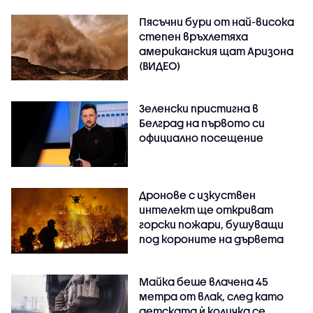
Пясъчни бури от най-висока
степен връхлетяха
американския щат Аризона
(ВИДЕО)
Зеленски пристигна в
Белград на първото си
официално посещение
Дронове с изкуствен
интелект ще откриват
горски пожари, бушуващи
под короните на дървета
Майка беше влачена 45
метра от влак, след като
детската ѝ количка се