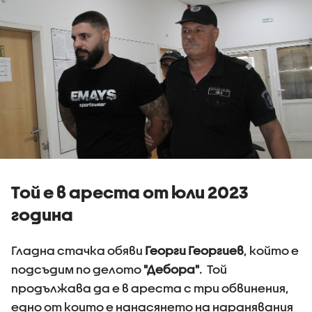
Той е в ареста от юли 2023
година
Гладна стачка обяви
Георги Георгиев
, който е
подсъдим по делото
"Дебора"
. Той
продължава да е в ареста с три обвинения,
едно от които е нанасянето на наранявания