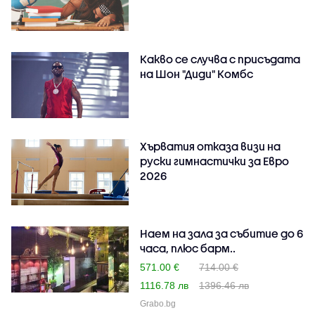
Какво се случва с присъдата
на Шон "Диди" Комбс
Хърватия отказа визи на
руски гимнастички за Евро
2026
Наем на зала за събитие до 6
часа, плюс барм..
571.00 €
714.00 €
1116.78 лв
1396.46 лв
Grabo.bg