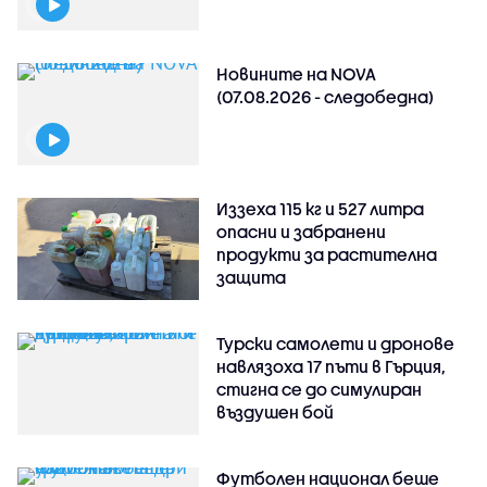
Новините на NOVA
(07.08.2026 - следобедна)
Иззеха 115 кг и 527 литра
опасни и забранени
продукти за растителна
защита
Турски самолети и дронове
навлязоха 17 пъти в Гърция,
стигна се до симулиран
въздушен бой
Футболен национал беше