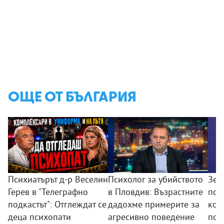
ОЩЕ ОТ БЪЛГАРИЯ
Психиатърът д-р Веселин
Психолог за убийството
Зем
Герев в "Телеграфно
в Пловдив: Възрастните
пои
подкастът": Отглеждат се
дадохме примерите за
ком
деца психопати
агресивно поведение
под