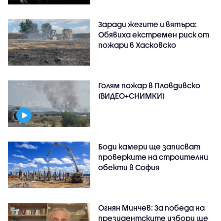
Заради жегите и вятъра:
Обявиха екстремен риск от
пожари в Хасковско
Голям пожар в Пловдивско
(ВИДЕО+СНИМКИ)
Боди камери ще записват
проверките на строителни
обекти в София
Огнян Минчев: За победа на
президентските избори ще