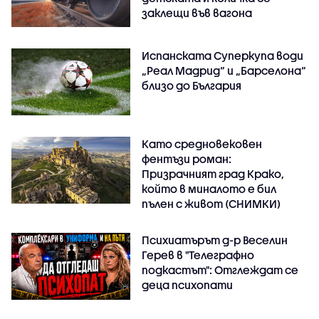
заклещи във вагона
Испанската Суперкупа води
„Реал Мадрид“ и „Барселона“
близо до България
Като средновековен
фентъзи роман:
Призрачният град Крако,
който в миналото е бил
пълен с живот (СНИМКИ)
Психиатърът д-р Веселин
Герев в "Телеграфно
подкастът": Отглеждат се
деца психопати