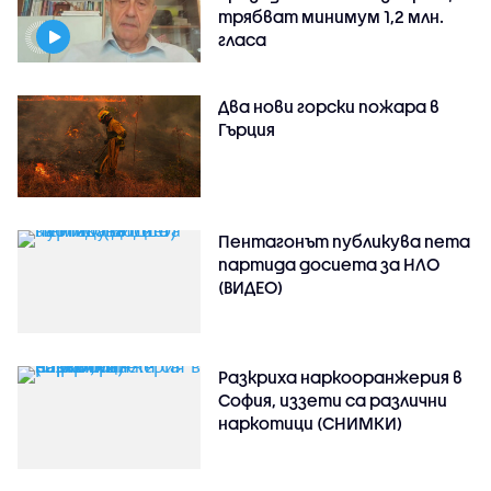
трябват минимум 1,2 млн.
гласа
Два нови горски пожара в
Гърция
Пентагонът публикува пета
партида досиета за НЛО
(ВИДЕО)
Разкриха наркооранжерия в
София, иззети са различни
наркотици (СНИМКИ)