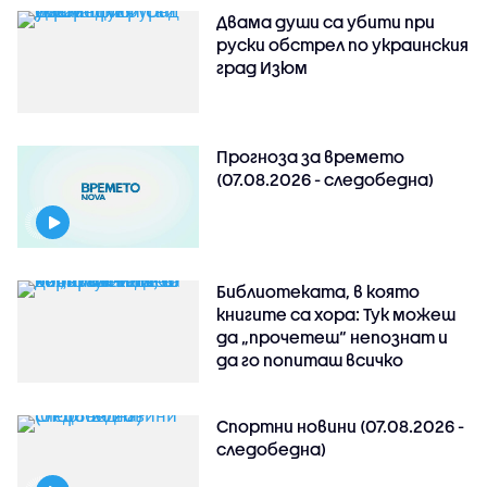
Двама души са убити при
руски обстрeл по украинския
град Изюм
Прогноза за времето
(07.08.2026 - следобедна)
Библиотеката, в която
книгите са хора: Тук можеш
да „прочетеш“ непознат и
да го попиташ всичко
Спортни новини (07.08.2026 -
следобедна)