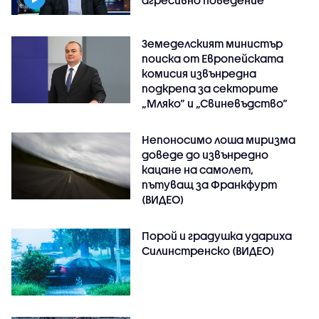
агресивно поведение
Земеделският министър
поиска от Европейската
комисия извънредна
подкрепа за секторите
„Мляко“ и „Свиневъдство“
Непоносимо лоша миризма
доведе до извънредно
кацане на самолет,
пътуващ за Франкфурт
(ВИДЕО)
Порой и градушка удариха
Силинстренско (ВИДЕО)