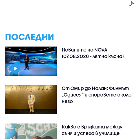
„Мл
ПОСЛЕДНИ
Новините на NOVA
(07.08.2026 - лятна късна)
От Омир до Нолан: Филмът
„Одисея” и споровете около
него
Каква е връзката между
съня и успеха в училище