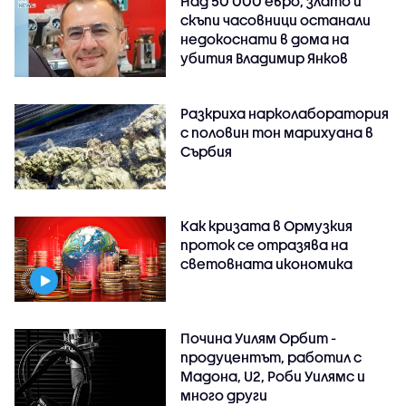
Над 50 000 евро, злато и
скъпи часовници останали
недокоснати в дома на
убития Владимир Янков
Разкриха нарколаборатория
с половин тон марихуана в
Сърбия
Как кризата в Ормузкия
проток се отразява на
световната икономика
Почина Уилям Орбит -
продуцентът, работил с
Мадона, U2, Роби Уилямс и
много други