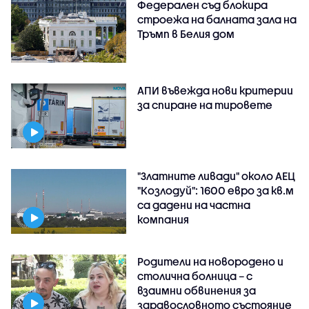
Федерален съд блокира
строежа на балната зала на
Тръмп в Белия дом
АПИ въвежда нови критерии
за спиране на тировете
"Златните ливади" около АЕЦ
"Козлодуй": 1600 евро за кв.м
са дадени на частна
компания
Родители на новородено и
столична болница – с
взаимни обвинения за
здравословното състояние