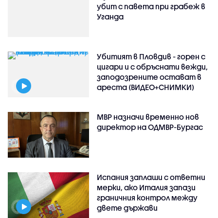
убит с павета при грабеж в
Уганда
Убитият в Пловдив - горен с
цигари и с обръснати вежди,
заподозрените остават в
ареста (ВИДЕО+СНИМКИ)
МВР назначи временно нов
директор на ОДМВР-Бургас
Испания заплаши с ответни
мерки, ако Италия запази
граничния контрол между
двете държави