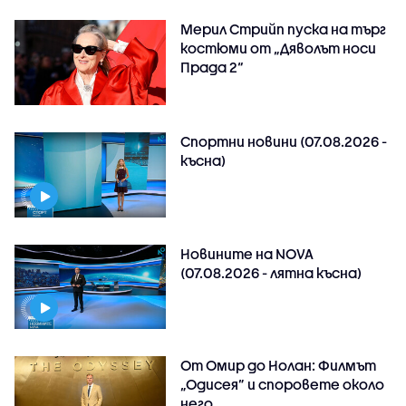
Мерил Стрийп пуска на търг
костюми от „Дяволът носи
Прада 2“
Спортни новини (07.08.2026 -
късна)
Новините на NOVA
(07.08.2026 - лятна късна)
От Омир до Нолан: Филмът
„Одисея” и споровете около
него