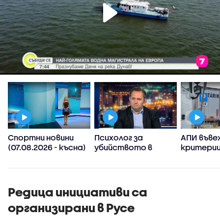
Спортни новини
Психолог за
АПИ въве
(07.08.2026 - късна)
убийството в
критерии
Пловдив:
спиране 
Възрастните
тировет
дадохме
примерите за
Редица инициативи са
агресивно
организирани в Русе
поведение