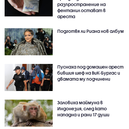
разпространение на
фентанил остават в
ареста
Подготвя ли Риана нов албум
Пуснаха под домашен арест
бившия шеф на ВиК-Бургас и
двамата му подчинени
Заловиха маймуна в
Индонезия, след като
нападна и рани 17 души