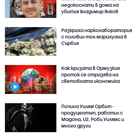
недокоснати в дома на
убития Владимир Янков
Разкриха нарколаборатория
с половин тон марихуана в
Сърбия
Как кризата в Ормузкия
проток се отразява на
световната икономика
Почина Уилям Орбит -
продуцентът, работил с
Мадона, U2, Роби Уилямс и
много други