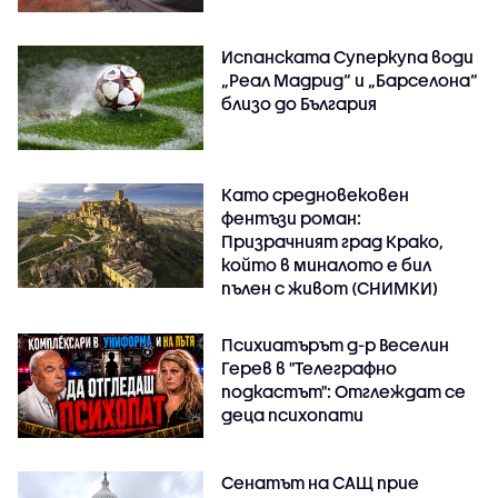
Испанската Суперкупа води
„Реал Мадрид“ и „Барселона“
близо до България
Като средновековен
фентъзи роман:
Призрачният град Крако,
който в миналото е бил
пълен с живот (СНИМКИ)
Психиатърът д-р Веселин
Герев в "Телеграфно
подкастът": Отглеждат се
деца психопати
Сенатът на САЩ прие