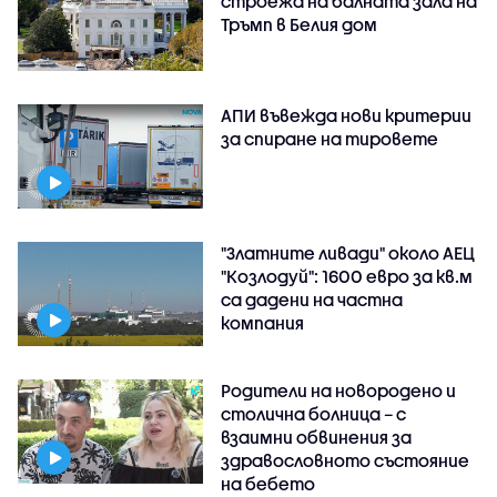
строежа на балната зала на
Тръмп в Белия дом
АПИ въвежда нови критерии
за спиране на тировете
"Златните ливади" около АЕЦ
"Козлодуй": 1600 евро за кв.м
са дадени на частна
компания
Родители на новородено и
столична болница – с
взаимни обвинения за
здравословното състояние
на бебето