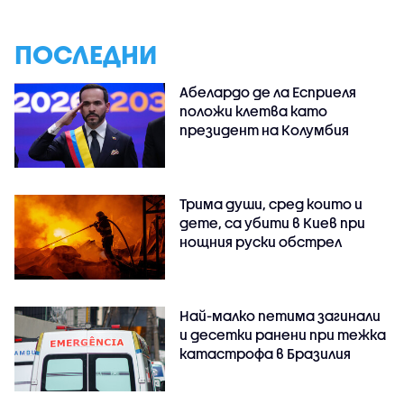
ПОСЛЕДНИ
Абелардо де ла Есприеля
положи клетва като
президент на Колумбия
Трима души, сред които и
дете, са убити в Киев при
нощния руски обстрел
Най-малко петима загинали
и десетки ранени при тежка
катастрофа в Бразилия