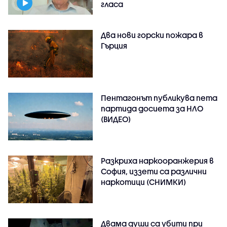
гласа
Два нови горски пожара в
Гърция
Пентагонът публикува пета
партида досиета за НЛО
(ВИДЕО)
Разкриха наркооранжерия в
София, иззети са различни
наркотици (СНИМКИ)
Двама души са убити при