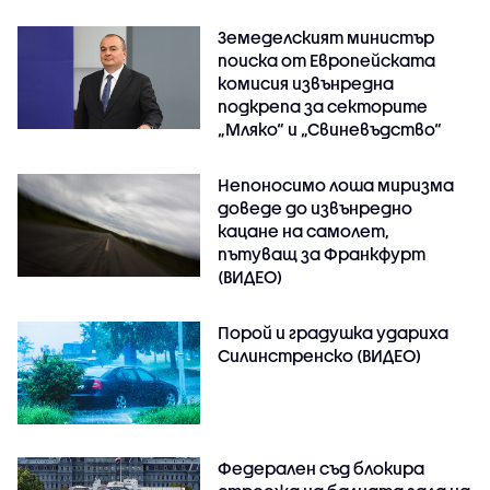
Земеделският министър
поиска от Европейската
комисия извънредна
подкрепа за секторите
„Мляко“ и „Свиневъдство“
Непоносимо лоша миризма
доведе до извънредно
кацане на самолет,
пътуващ за Франкфурт
(ВИДЕО)
Порой и градушка удариха
Силинстренско (ВИДЕО)
Федерален съд блокира