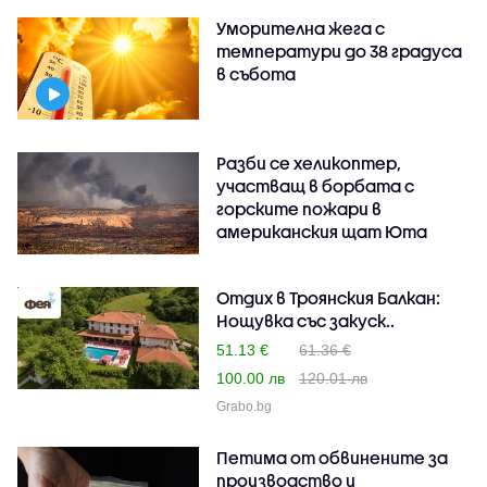
Уморителна жега с
температури до 38 градуса
в събота
Разби се хеликоптер,
участващ в борбата с
горските пожари в
американския щат Юта
Отдих в Троянския Балкан:
Нощувка със закуск..
51.13 €
61.36 €
100.00 лв
120.01 лв
Grabo.bg
Петима от обвинените за
производство и