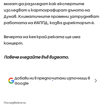
могат да разгледат как експертите
изследват и картографират дъното на
Дунав. Климатичните промени затрудняват
работата на ИАППД, казва директорът ѝ.
Вечерта на кея край реката ще има
концерт.
Повече гледайте във видеото.
Добави ни в предпочитани източници в
Google
Последвайте ни