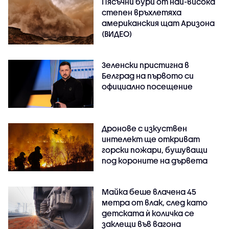
Пясъчни бури от най-висока
степен връхлетяха
американския щат Аризона
(ВИДЕО)
Зеленски пристигна в
Белград на първото си
официално посещение
Дронове с изкуствен
интелект ще откриват
горски пожари, бушуващи
под короните на дървета
Майка беше влачена 45
метра от влак, след като
детската ѝ количка се
заклещи във вагона