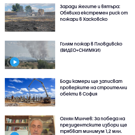
Заради жегите и вятъра:
Обявиха екстремен риск от
пожари в Хасковско
Голям пожар в Пловдивско
(ВИДЕО+СНИМКИ)
Боди камери ще записват
проверките на строителни
обекти в София
Огнян Минчев: За победа на
президентските избори ще
трябват минимум 1,2 млн.