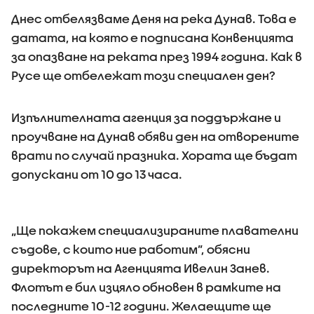
Днес отбелязваме Деня на река Дунав. Това е
датата, на която е подписана Конвенцията
за опазване на реката през 1994 година. Как в
Русе ще отбележат този специален ден?
Изпълнителната агенция за поддържане и
проучване на Дунав обяви ден на отворените
врати по случай празника. Хората ще бъдат
допускани от 10 до 13 часа.
„Ще покажем специализираните плавателни
съдове, с които ние работим”, обясни
директорът на Агенцията Ивелин Занев.
Флотът е бил изцяло обновен в рамките на
последните 10-12 години. Желаещите ще