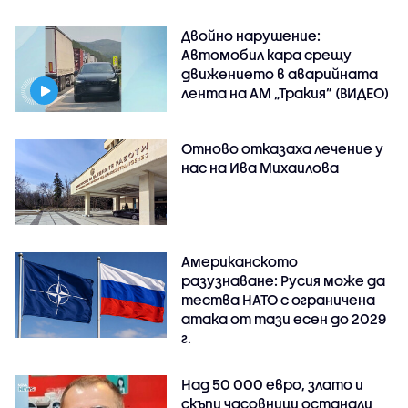
Двойно нарушение:
Автомобил кара срещу
движението в аварийната
лента на АМ „Тракия” (ВИДЕО)
Отново отказаха лечение у
нас на Ива Михаилова
Американското
разузнаване: Русия може да
тества НАТО с ограничена
атака от тази есен до 2029
г.
Над 50 000 евро, злато и
скъпи часовници останали