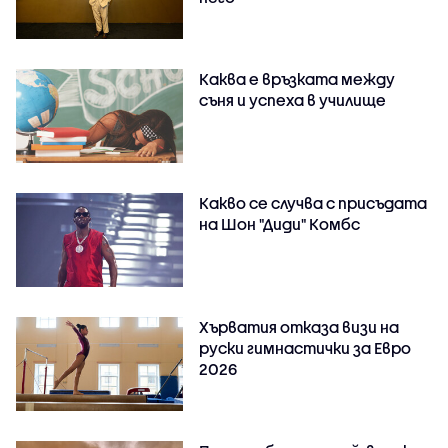
Каква е връзката между
съня и успеха в училище
Какво се случва с присъдата
на Шон "Диди" Комбс
Хърватия отказа визи на
руски гимнастички за Евро
2026