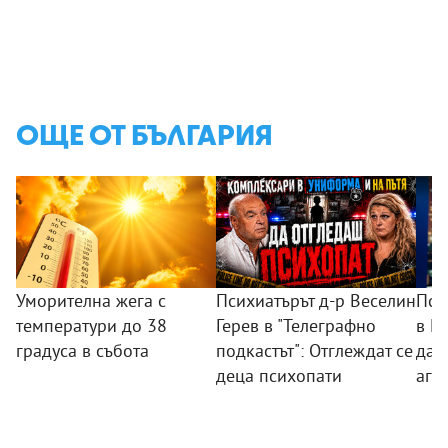
ОЩЕ ОТ БЪЛГАРИЯ
Уморителна жега с
Психиатърът д-р Веселин
Пси
температури до 38
Герев в "Телеграфно
в П
градуса в събота
подкастът": Отглеждат се
дад
деца психопати
агр