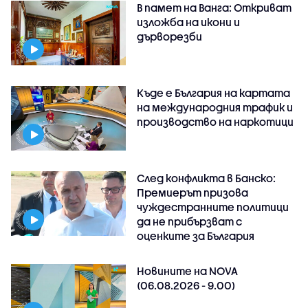
В памет на Ванга: Откриват
изложба на икони и
дърворезби
Къде е България на картата
на международния трафик и
производство на наркотици
След конфликта в Банско:
Премиерът призова
чуждестранните политици
да не прибързват с
оценките за България
Новините на NOVA
(06.08.2026 - 9.00)