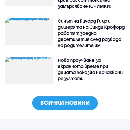
крие риск от токсично
замърсяване (СНИМКИ)
Синът на Ричард Гиър и
дъщерята на Синди Крофорд
работят заедно
десетилетия след развода
на родителите им
Ново проучване за
екранното време при
децата показва неочаквани
резултати
ВСИЧКИ НОВИНИ