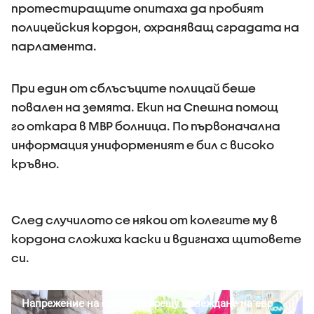
протестиращите опитаха да пробият
полицейския кордон, охраняващ сградата на
парламента.
При един от сблъсъците полицай беше
повален на земята. Екип на Спешна помощ
го откара в МВР болница. По първоначална
информация униформеният е бил с високо
кръвно.
След случилото се някои от колегите му в
кордона сложиха каски и вдигнаха щитовете
си.