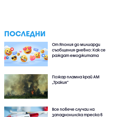
ПОСЛЕДНИ
От Япония до милиарди
съобщения дневно: Как се
раждат емоджитата
Пожар пламна край АМ
„Тракия“
Все повече случаи на
западнонилска треска в