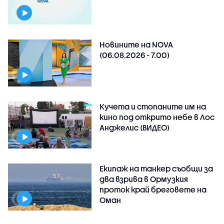
Новините на NOVA
(06.08.2026 - 7.00)
Кучета и стопаните им на
кино под открито небе в Лос
Анджелис (ВИДЕО)
Екипаж на танкер съобщи за
два взрива в Ормузкия
проток край бреговете на
Оман