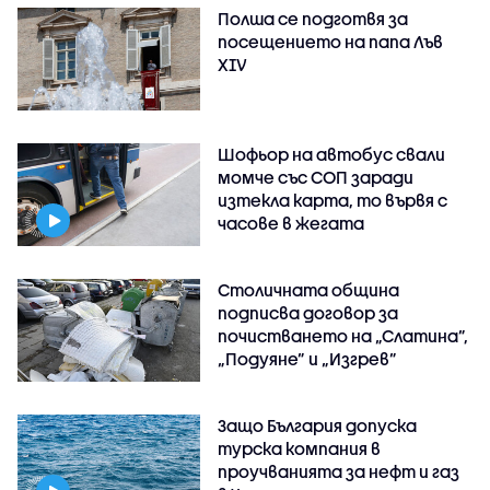
Полша се подготвя за
посещението на папа Лъв
XIV
Шофьор на автобус свали
момче със СОП заради
изтекла карта, то вървя с
часове в жегата
Столичната община
подписва договор за
почистването на „Слатина”,
„Подуяне” и „Изгрев”
Защо България допуска
турска компания в
проучванията за нефт и газ