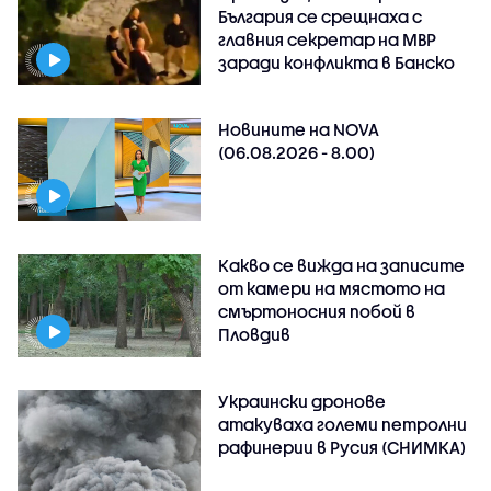
България се срещнаха с
главния секретар на МВР
заради конфликта в Банско
Новините на NOVA
(06.08.2026 - 8.00)
Какво се вижда на записите
от камери на мястото на
смъртоносния побой в
Пловдив
Украински дронове
атакуваха големи петролни
рафинерии в Русия (СНИМКА)