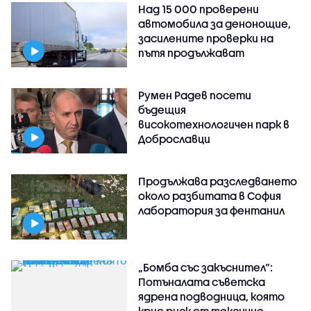
Над 15 000 проверени
автомобила за денонощие,
засилените проверки на
пътя продължават
Румен Радев посети
бъдещия
високотехнологичен парк в
Доброславци
Продължава разследването
около разбитата в София
лаборатория за фентанил
„Бомба със закъснител“:
Потъналата съветска
ядрена подводница, която