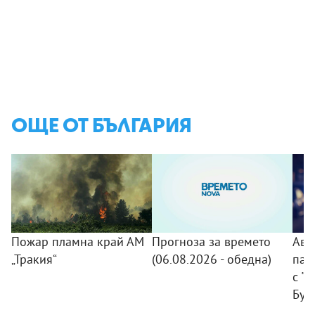
ОЩЕ ОТ БЪЛГАРИЯ
Пожар пламна край АМ
Прогноза за времето
Авт
„Тракия“
(06.08.2026 - обедна)
пад
с "
Бур