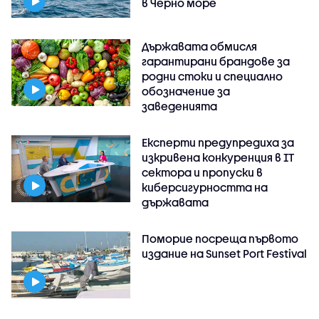
в Черно море
Държавата обмисля
гарантирани брандове за
родни стоки и специално
обозначение за
заведенията
Експерти предупредиха за
изкривена конкуренция в IT
сектора и пропуски в
киберсигурността на
държавата
Поморие посреща първото
издание на Sunset Port Festival