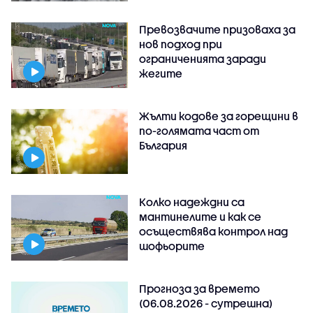
Превозвачите призоваха за
нов подход при
ограниченията заради
жегите
Жълти кодове за горещини в
по-голямата част от
България
Колко надеждни са
мантинелите и как се
осъществява контрол над
шофьорите
Прогноза за времето
(06.08.2026 - сутрешна)