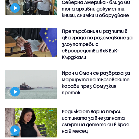
Северна Америка - близо 60
тона архивни документи,
книги, снимки и оборудване
Претърсвания и разпити в
два града по разследване за
злоупотреби с
евросредства във ВиК-
Кърджали
Иран и Оман се разбраха за
маршрута на търговските
кораби през Ормузкия
проток
Родилка от Варна търси
истината за внезапната
смърт на детето си в края
на 9 месец