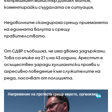
вътрешният министър Даниел Митов,
коментирайки създалата се ситуация.
Недоволните скандираха срещу приемането
на единната валута и срещу
правителството.
От СДВР съобщиха, че има двама задържани.
Това са мъже на 21 и на 43 години. Арестът е
осъществен заради хулигантски прояви и
агресивно поведение към служителите на
реда, посочват от полицията.