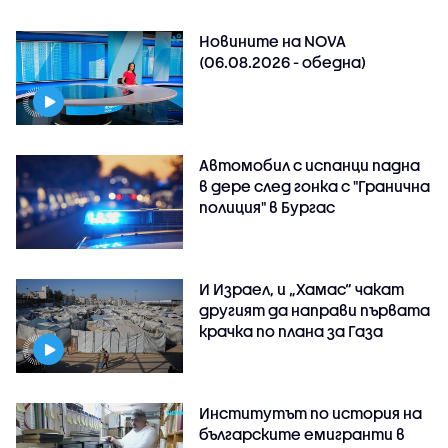
Новините на NOVA
(06.08.2026 - обедна)
Автомобил с испанци падна
в дере след гонка с "Гранична
полиция" в Бургас
И Израел, и „Хамас“ чакат
другият да направи първата
крачка по плана за Газа
Институтът по история на
българските емигранти в