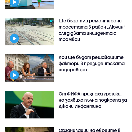
Ще бъдат ли ремонтирани
трасетата в район „Люлин”
след двата инцидента с
трамваи
Кои ще бъдат решаващите
фактори в президентската
надпревара
От ФИФА признаха грешки,
но заявиха пълна подкрепа за
Джани Инфантино
Организации на евреите в