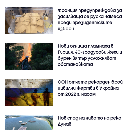
Франция предупреждава за
засилваща се руска намеса
преди президентските
избори
Нови огнища пламнаха в
Гърция, 40-градусови жеги и
бурен вятър усложняват
обстановката
ООН отчете рекорден брой
цивилни жертви в Украйна
от 2022 г. насам
Нов спад на нивото на река
Дунав