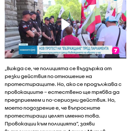
„Вижда се, че полицията се въздържа от
резки действия по отношение на
протестиращите. Но, ако се продължава с
провокациите – естествено ще трябва да
предприемем и по-сериозни действия. Но,
моето подозрение е, че въпросните
протестиращи целят именно това.
Провокации към полицията”, заяви