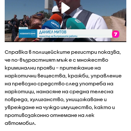
Справка в полицейските регистри показва,
че по-възрастният мъж е с множество
криминални прояви – притежание на
наркотични вещества, кражби, управление
на превозно средство след употреба на
наркотици, нанасяне на средна телесна
повреда, хулиганство, унищожаване и
увреждане на чуждо имущество, както и
противозаконно отнемане на лек
автомобил.