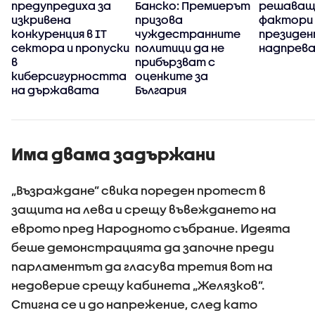
предупредиха за
Банско: Премиерът
решаващ
изкривена
призова
фактори 
конкуренция в IT
чуждестранните
президе
сектора и пропуски
политици да не
надпрев
в
прибързват с
киберсигурността
оценките за
на държавата
България
Има двама задържани
„Възраждане” свика пореден протест в
защита на лева и срещу въвеждането на
еврото пред Народното събрание. Идеята
беше демонстрацията да започне преди
парламентът да гласува третия вот на
недоверие срещу кабинета „Желязков”.
Стигна се и до напрежение, след като