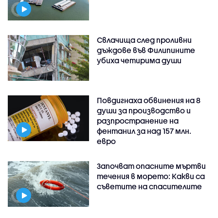
Свлачища след проливни
дъждове във Филипините
убиха четирима души
Повдигнаха обвинения на 8
души за производство и
разпространение на
фентанил за над 157 млн.
евро
Започват опасните мъртви
течения в морето: Какви са
съветите на спасителите