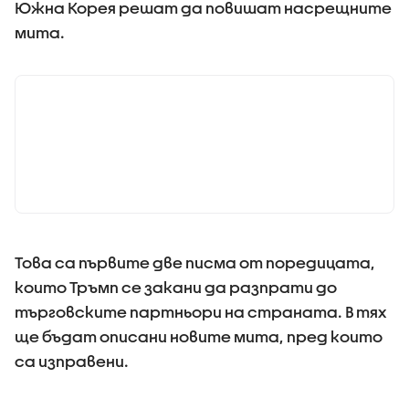
Южна Корея решат да повишат насрещните
мита.
Това са първите две писма от поредицата,
които Тръмп се закани да разпрати до
търговските партньори на страната. В тях
ще бъдат описани новите мита, пред които
са изправени.