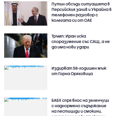
Путин обсъди ситуацията в
Персийския залив и Украйна в
телефонен разговор с
колегата си от ОАЕ
Тръмп: Иран иска
споразумение със САЩ, а не
да има нови удари
Издирват 58-годишен мъж
от Горна Оряховица
БАБХ спря внос на зеленчуци
с наднормено съдържание
на пестициди и смокини,