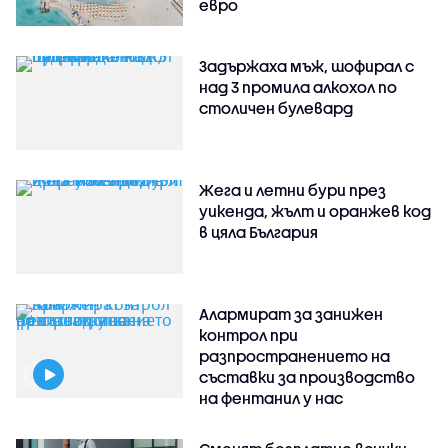
евро
Задържаха мъж, шофирал с
над 3 промила алкохол по
столичен булевард
Жега и летни бури през
уикенда, жълт и оранжев код
в цяла България
Алармират за занижен
контрол при
разпространението на
съставки за производство
на фентанил у нас