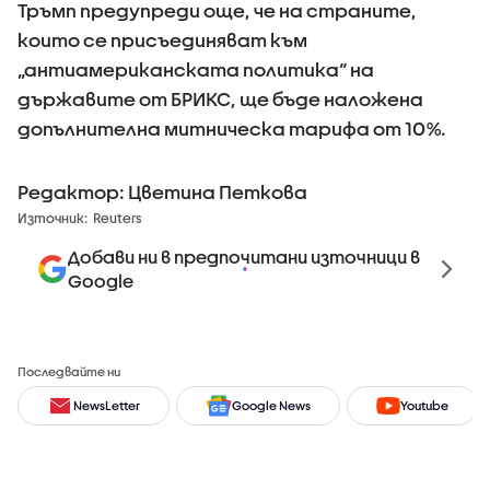
Тръмп предупреди още, че на страните,
които се присъединяват към
„антиaмериканската политика“ на
държавите от БРИКС, ще бъде наложена
допълнителна митническа тарифа от 10%.
Редактор: Цветина Петкова
Източник:
Reuters
Добави ни в предпочитани източници в
Google
Последвайте ни
NewsLetter
Google News
Youtube