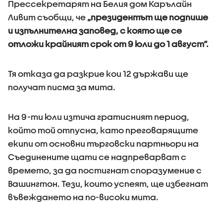
Прессекретарят на Белия дом Карълайн
Ливит съобщи, че
„президентът ще подпише
и изпълнителна заповед, с която ще се
отложи крайният срок от 9 юли до 1 август“.
Тя отказа да разкрие кои 12 държави ще
получат писма за мита.
На 9-ти юли изтича гратисният период,
който той отпусна, като преговарящите
екипи от основни търговски партньори на
Съединените щати се надпреварват с
времето, за да постигнат споразумение с
Вашингтон. Тези, които успеят, ще избегнат
въвеждането на по-високи мита.