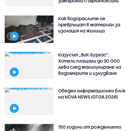
замърсени с афлатоксини
Как водораслите се
превръщат в материал за
изолация на жилища
Казусът „ВиК-Бургас“:
Хотели плащали до 30 000
лева след манипулиране на
водомерите и изнудване
Обеден информационен блок
на NOVA NEWS (07.08.2026)
150 години от рождението