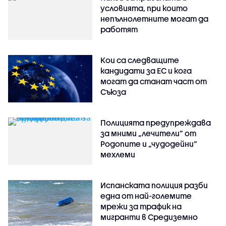
условията, при които
непълнолетните могат да
работят
Кои са следващите
кандидати за ЕС и кога
могат да станат част от
Съюза
Полицията предупреждава
за мними „лечители“ от
Родопите и „чудодейни“
мехлеми
Испанската полиция разби
една от най-големите
мрежи за трафик на
мигранти в Средиземно