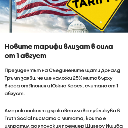
Новите тарифи влизат в сила
от 1 август
Президентът на Съединените щати Доналд
Тръмп заяви, че ще наложи 25% мито върху
вноса от Япония и Южна Корея, считано от 1
август.
Американският държавен глава публикува в
Truth Social писмата с митата, които е
изпратил до японския премиер Шигеру Ишиба