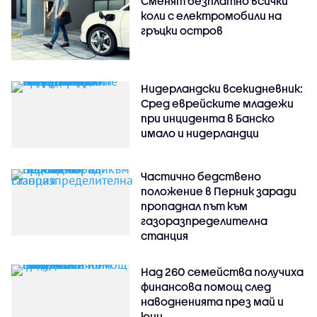
Сменят безплатно всички
коли с електромобили на
гръцки остров
Нидерландски всекидневник:
Сред еврейските младежи
при инцидента в Банско
имало и нидерландци
Частично бедствено
положение в Перник заради
пропаднал път към
газоразпределителна
станция
Над 260 семейства получиха
финансова помощ след
наводненията през май и
юни