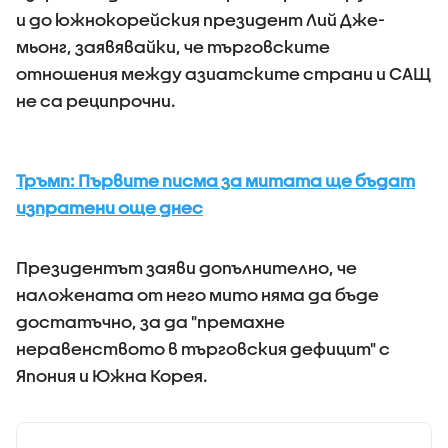
и до южнокорейския президент Лий Дже-
мьонг, заявявайки, че търговските
отношения между азиатските страни и САЩ
не са реципрочни.
Тръмп: Първите писма за митата ще бъдат
изпратени още днес
Президентът заяви допълнително, че
наложената от него мито няма да бъде
достатъчно, за да "премахне
неравенството в търговския дефицит" с
Япония и Южна Корея.