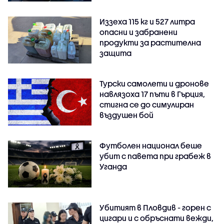
Иззеха 115 кг и 527 литра
опасни и забранени
продукти за растителна
защита
Турски самолети и дронове
навлязоха 17 пъти в Гърция,
стигна се до симулиран
въздушен бой
Футболен национал беше
убит с павета при грабеж в
Уганда
Убитият в Пловдив - горен с
цигари и с обръснати вежди,