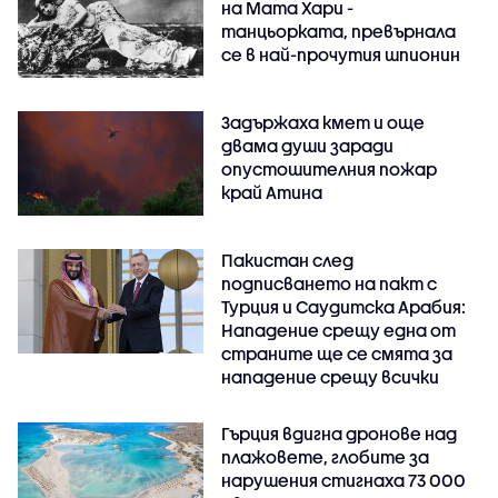
на Мата Хари -
танцьорката, превърнала
се в най-прочутия шпионин
Задържаха кмет и още
двама души заради
опустошителния пожар
край Атина
Пакистан след
подписването на пакт с
Турция и Саудитска Арабия:
Нападение срещу една от
страните ще се смята за
нападение срещу всички
Гърция вдигна дронове над
плажовете, глобите за
нарушения стигнаха 73 000