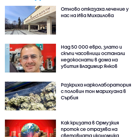
Отново отказаха лечение у
нас на Ива Михаилова
Над 50 000 евро, злато и
скъпи часовници останали
недокоснати в дома на
убития Владимир Янков
Разкриха нарколаборатория
с половин тон марихуана в
Сърбия
Как кризата в Ормузкия
проток се отразява на
световната икономика