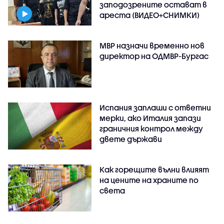
заподозрените остават в
ареста (ВИДЕО+СНИМКИ)
МВР назначи временно нов
директор на ОДМВР-Бургас
Испания заплаши с ответни
мерки, ако Италия запази
граничния контрол между
двете държави
Как горещите вълни влияят
на цените на храните по
света