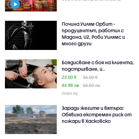
Почина Уилям Орбит -
продуцентът, работил с
Мадона, U2, Роби Уилямс и
много други
Боядисване с боя на клиента,
подстригване, и..
23.00 €
34.00 €
44.98 лв
66.50 лв
Grabo.bg
Заради жегите и вятъра:
Обявиха екстремен риск от
пожари в Хасковско