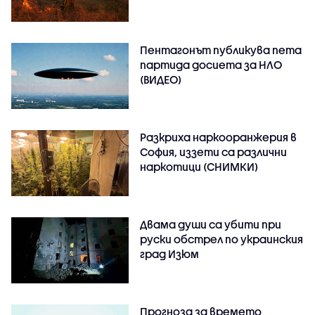
Пентагонът публикува пета
партида досиета за НЛО
(ВИДЕО)
Разкриха наркооранжерия в
София, иззети са различни
наркотици (СНИМКИ)
Двама души са убити при
руски обстрeл по украинския
град Изюм
Прогноза за времето