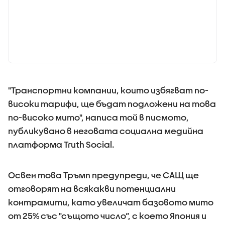
"Транспортни компании, които избягват по-
високи тарифи, ще бъдат подложени на това
по-високо мито", написа той в писмото,
публикувано в неговата социална медийна
платформа Truth Social.
Освен това Тръмп предупреди, че САЩ ще
отговорят на всякакви потенциални
контрамити, като увеличат базовото мито
от 25% със "същото число“, с което Япония и