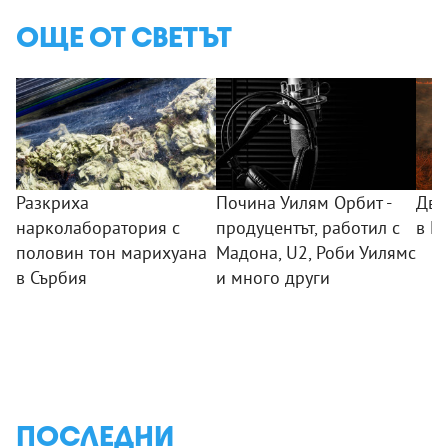
ОЩЕ ОТ СВЕТЪТ
Разкриха
Почина Уилям Орбит -
Два
нарколаборатория с
продуцентът, работил с
в Г
половин тон марихуана
Мадона, U2, Роби Уилямс
в Сърбия
и много други
ПОСЛЕДНИ