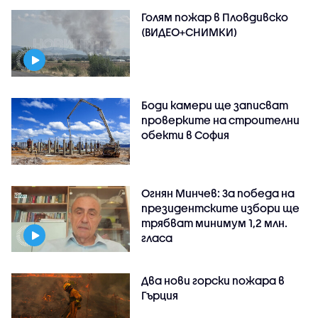
Голям пожар в Пловдивско
(ВИДЕО+СНИМКИ)
Боди камери ще записват
проверките на строителни
обекти в София
Огнян Минчев: За победа на
президентските избори ще
трябват минимум 1,2 млн.
гласа
Два нови горски пожара в
Гърция