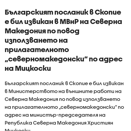
първите 100 дни
на държ
управление
Българският посланик в Скопие
е бил извикан в МВнР на Северна
Македония по повод
използването на
прилагателното
„северномакедонски“ по адрес
на Мицкоски
Българският посланик в Скопие е бил извикан
в Министерството на външните работи на
Северна Македония по повод използването
на прилагателното „северномакедонски“ по
адрес на министър-председателя на
Република Северна Македония Християн
Мицкоски.