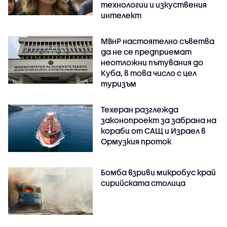
технологии и изкуствения
интелект
МВнР настоятелно съветва
да не се предприемат
неотложни пътувания до
Куба, в това число с цел
туризъм
Техеран разглежда
законопроект за забрана на
кораби от САЩ и Израел в
Ормузкия проток
Бомба взриви микробус край
сирийската столица