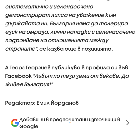
систематично и целенасочено
демонстрират липса на уважение към
държавата ни. България няма да толерира
език на омраза, лични нападки и целенасочено
подронване на отношенията между
страните"
, се казва още в позицията.
А Георг Георгиев публикува в профила си във
Facebook
"Лъвът по тези земи от векове. Да
живее България!"
Редактор: Емил Йорданов
Добави ни в предпочитани източници в
Google