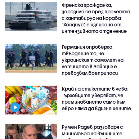
Френска гражданка,
заразила се през пролетта
с хантавирус на кораба
"Хондиус", е изписана от
интензивното отделение
Германия опроверга
твърдението, че
украинският самолет на
летището в Лайпциг е
превозвал боеприпаси
Край на етикетите в лева:
Търговците уверяват, че
преминаването само към
евро няма да вдигне цените
Румен Радев разговаря с
министъра на външните