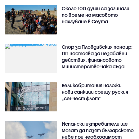
Около 100 души са загинали
по време на масовото
нахлуване в Сеута
Спор за Пловдивския панаир:
ПП настоява за незабавни
действия, финансовото
министерство чака съда
Великобритания наложи
нови санкции срещу руския
„сенчест флот“
Испански изтребители ще
могат да пазят българското
небе при необходимост