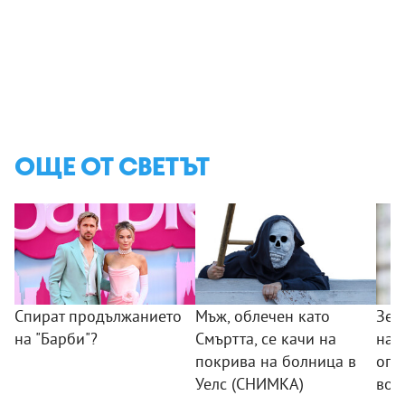
ОЩЕ ОТ СВЕТЪТ
Спират продължанието
Мъж, облечен като
Зел
на "Барби"?
Смъртта, се качи на
нач
покрива на болница в
опе
Уелс (СНИМКА)
вое