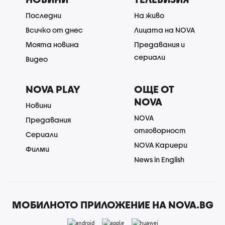
Последни
На живо
Всичко от днес
Лицата на NOVA
Моята новина
Предавания и
сериали
Видео
NOVA PLAY
ОЩЕ ОТ
NOVA
Новини
NOVA
Предавания
отговорност
Сериали
NOVA Кариери
Филми
News in English
МОБИЛНОТО ПРИЛОЖЕНИЕ НА NOVA.BG