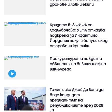
дронове и ловни екипи
Кризата във ФИФА се
задълбочава: УЕФА отказва
подкрепа за Инфантино,
Йордания получи бонуси след
отправени критики
Прокуратурата повдигна
обвинения на бившия шеф на
ВиК-Бургас
Тръмп иска Джей Ди Ванс да
бъде кандидат-
президентът на
републиканците през 2028
г.?