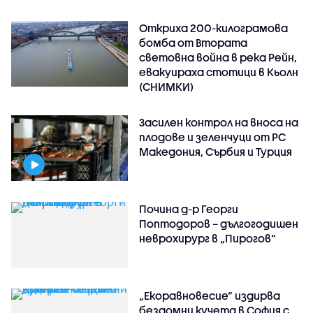
Откриха 200-килограмова
бомба от Втората
световна война в река Рейн,
евакуираха стотици в Кьолн
(СНИМКИ)
Засилен контрол на вноса на
плодове и зеленчуци от РС
Македония, Сърбия и Турция
Почина д-р Георги
Поптодоров – дългогодишен
неврохирург в „Пирогов“
„Екоравновесие“ издирва
бездомни кучета в София с