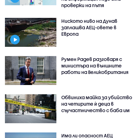
проверки на пътя
Ниското ниво на Дунав
заплашва АЕЦ-овете в
Европа
Румен Радев разговаря с
министъра на външните
работи на Великобритания
Обвиниха майка за убийство
на четирите ѝ деца в
съучастничество с баба им
Има ли опасност АЕЦ