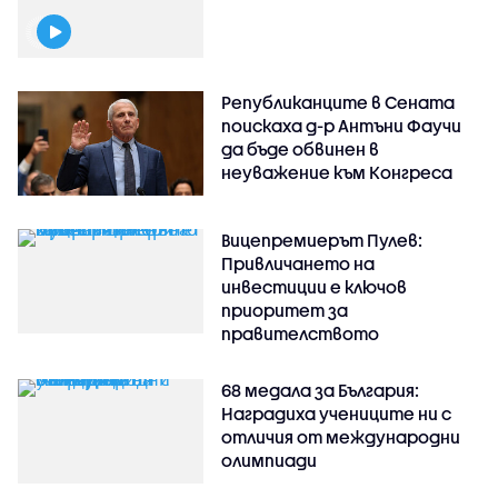
Републиканците в Сената
поискаха д-р Антъни Фаучи
да бъде обвинен в
неуважение към Конгреса
Вицепремиерът Пулев:
Привличането на
инвестиции е ключов
приоритет за
правителството
68 медала за България:
Наградиха учениците ни с
отличия от международни
олимпиади