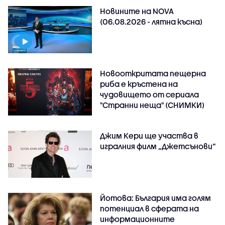
Новините на NOVA
(06.08.2026 - лятна късна)
Новооткритата пещерна
риба е кръстена на
чудовището от сериала
"Странни неща" (СНИМКИ)
Джим Кери ще участва в
игралния филм „Джетсънови“
Йотова: България има голям
потенциал в сферата на
информационните