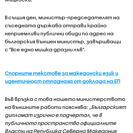
В същия ден, министър-председателят на
съседната държава отправи крайно
неприемливи публични обиди по адрес на
българския външен министър, завършващи
с "
Все едно мишка дразни лъв"
.
Спорните текстове за македонски език и
идентичност отпаднаха от доклада на ЕП
Във връзка с това нашето министерството
на външните работи пояснява:
„Българският
дипломат изрично е подчертал, че в
публичното пространство официалните
власти на Република Северна Македония