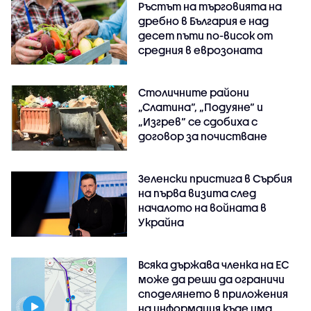
Ръстът на търговията на
дребно в България е над
десет пъти по-висок от
средния в еврозоната
Столичните райони
„Слатина“, „Подуяне“ и
„Изгрев“ се сдобиха с
договор за почистване
Зеленски пристига в Сърбия
на първа визита след
началото на войната в
Украйна
Всяка държава членка на ЕС
може да реши да ограничи
споделянето в приложения
на информация къде има