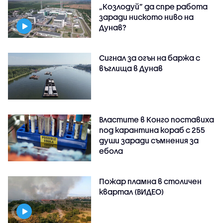
„Козлодуй” да спре работа
заради ниското ниво на
Дунав?
Сигнал за огън на баржа с
въглища в Дунав
Властите в Конго поставиха
под карантина кораб с 255
души заради съмнения за
ебола
Пожар пламна в столичен
квартал (ВИДЕО)