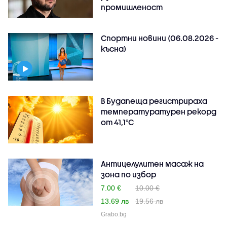
промишленост
Спортни новини (06.08.2026 -
късна)
В Будапеща регистрираха
температуратурен рекорд
от 41,1°C
Антицелулитен масаж на
зона по избор
7.00 €
10.00 €
13.69 лв
19.56 лв
Grabo.bg