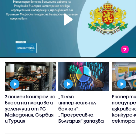
Засилен контрол на
„Галъп
Експерт
вноса на плодове и
интернешънъл
предупре
зеленчуци от РС
болкан“:
изкривен
Македония, Сърбия
„Прогресивна
конкуренц
и Турция
България“ запазва
сектора 
високия си ръст на
в
доверие през
киберси