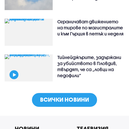
Ограничават движението
на тирове по магистралите
и към Гърция в петък и неделя
Тийнейджърите, задържани
за убийството в Пловдив,
твърдят, че са „ловци на
педофили”
ВСИЧКИ НОВИНИ
НОВИНИ
ТЕЛЕВИЗИЯ