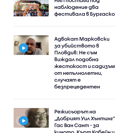
НАП постави под
наблюдение два
фестивала в Бургаско
Адвокат Марковски
за убийството в
Пловдив: Не съм
виждал подобна
жестокост и садизъм
от непълнолетни,
случаят е
безпрецедентен
Режисьорът на
„Добрият Уил Хънтинг“
Гас Ван Сант - за
киното, Кърт Кобейн и