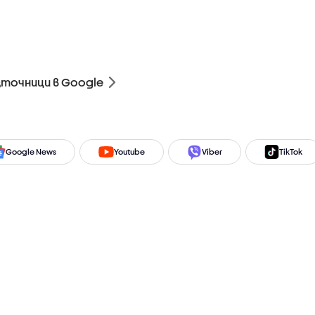
зточници в Google
Google News
Youtube
Viber
TikTok