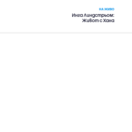
НА ЖИВО
Инга Линдстрьом:
Живот с Хана