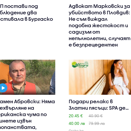
П постави под
Адвокат Марковски за
блюдение два
убийството в Пловдив:
стивала в Бургаско
Не съм виждал
подобна жестокост и
садизъм от
непълнолетни, случаят
е безпрецедентен
амен Абровски: Няма
Подари релакс в
ехвърляне на
Златни пясъци: SPA ден
риканска чума по
с вкл..
20.45 €
40.90 €
инете извън
40.00 лв
79.99 лв
опанствата,