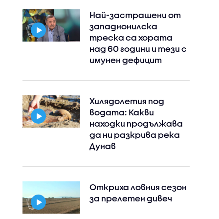
Най-застрашени от
западнонилска
треска са хората
над 60 години и тези с
имунен дефицит
Хилядолетия под
водата: Какви
находки продължава
да ни разкрива река
Дунав
Откриха ловния сезон
за прелетен дивеч