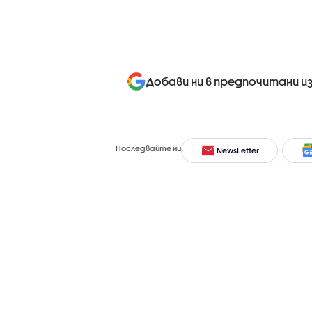
Добави ни в предпочитани и
Последвайте ни
NewsLetter