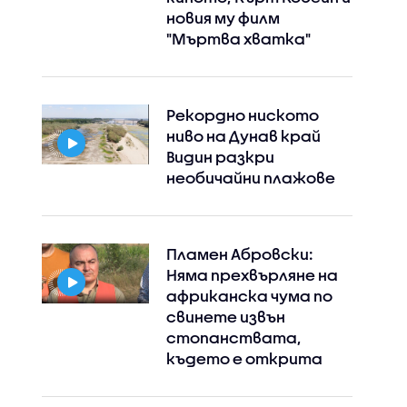
новия му филм
"Мъртва хватка"
Рекордно ниското
ниво на Дунав край
Видин разкри
необичайни плажове
Instagram
Facebook
Пламен Абровски:
Няма прехвърляне на
африканска чума по
свинете извън
стопанствата,
където е открита