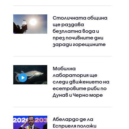
Столичната община
ще раздава
безплатна вода и
през почивните дни
заради горещините
Мобилна
лаборатория ще
следи движението на
есетровите риби по
Дунав и Черно море
Абелардо де ла
Есприеля положи