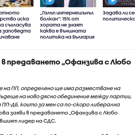
ортното
„Галъп интернешънъл
Задава ли се
рство иска
болкан“: 15% от
политическа
а съгласува
хората не знаят
а заповедта
каква е външната
ичаване
политика на България
ето на
 в предаването „Офанзива с Любо
е на ПП, определено ще има разместване на
ъдеще на ново дясно обединение между партии,
т ПП-ДБ, които за мен са по-скоро либерална
 Това заяви в предаването „Офанзива с Любо
ившият лидер на СДС.