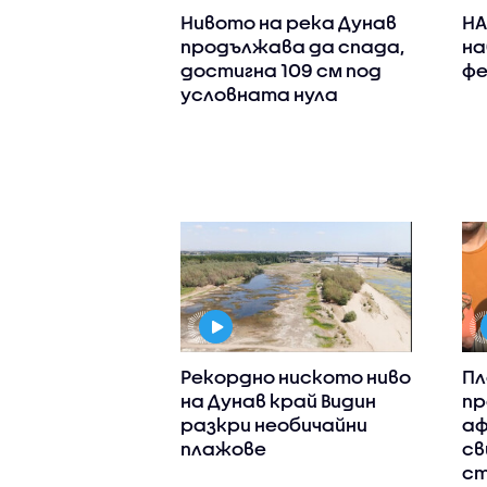
Нивото на река Дунав
НА
продължава да спада,
на
достигна 109 см под
фе
условната нула
Рекордно ниското ниво
Пл
на Дунав край Видин
пр
разкри необичайни
аф
плажове
св
ст