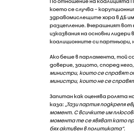
По отношение на коалицията ПП
което се случва – корупционни
здравомислещите хора в ДБ им
разцепление. Вчерашният вот 
изказвания на основни лидери 
коалиционните си партньори, 
Ако беше в парламента, той са
доверие, защото, според него
министри, които се справят о
министри, които не се справя
Запитан как оценява ролята н
каза:
„Тази партия подкрепя ев
момент. С всичките им плюсове
момента те се явяват като пр
бях активен в политиката”
.