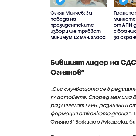
ъп интернешънъл
Огнян Минчев: За
Трансп
ан“:
победа на
министе
гресивна
президентските
от АПИ д
ария“ запазва
избори ще трябват
с бранш
кия си ръст на
минимум 1,2 млн. гласа
за огран
рие през
движени
ите 100 дни
камиони
вление
Бившият лидер на СДС
Огнянов”
„Със случващото се в редицит
пластовете. Според мен има б
различни от ГЕРБ, различни и о
формация отколкото дясна ”
.
Огнянов” Божидар Лукарски, б