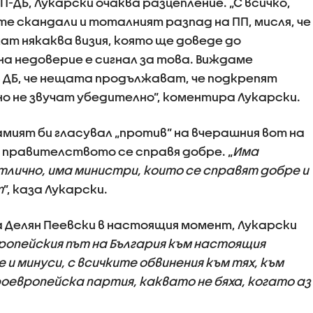
-ДБ, Лукарски очаква разцепление. „С всичко,
те скандали и тоталният разпад на ПП, мисля, че
ат някаква визия, която ще доведе до
на недоверие е сигнал за това. Виждаме
в ДБ, че нещата продължават, че подкрепят
но не звучат убедително”, коментира Лукарски.
мият би гласувал „против” на вчерашния вот на
, правителството се справя добре. „
Има
тлично, има министри, които се справят добре и
т
”, каза Лукарски.
а Делян Пеевски в настоящия момент, Лукарски
ропейския път на България към настоящия
 и минуси, с всичките обвинения към тях, към
оевропейска партия, каквато не бяха, когато аз