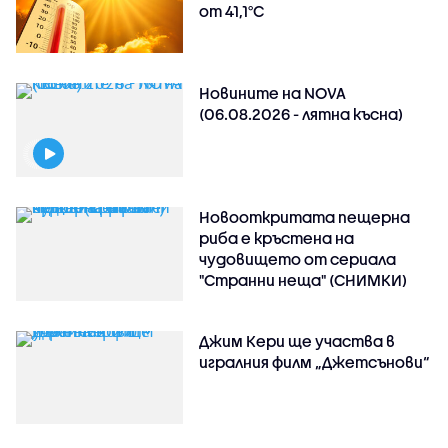
от 41,1°C
Новините на NOVA
(06.08.2026 - лятна късна)
Новооткритата пещерна
риба е кръстена на
чудовището от сериала
"Странни неща" (СНИМКИ)
Джим Кери ще участва в
игралния филм „Джетсънови“