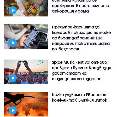
превърнат в най-стилната
декорация у дома
Предупрежденията за
камери в навигациите може
да бъдат забранени: Ще
направи ли това пътищата
по-безопасни
Spice Music Festival отново
превзема Бургас: Кои звезди
дават старт на
тазгодишното издание
Колко уязвима е Европа от
конфликта в Близкия изток