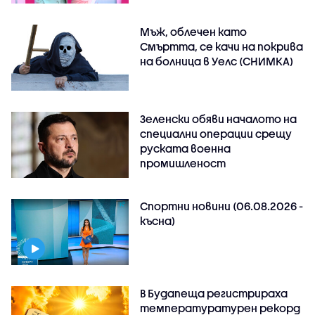
Мъж, облечен като
Смъртта, се качи на покрива
на болница в Уелс (СНИМКА)
Зеленски обяви началото на
специални операции срещу
руската военна
промишленост
Спортни новини (06.08.2026 -
късна)
В Будапеща регистрираха
температуратурен рекорд