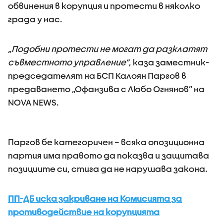
обвинения в корупция и протести в няколко
града у нас.
„Подобни протести не могат да разклатят
съвместното управление”
, каза заместник-
председателят на БСП Калоян Паргов в
предаването „Офанзива с Любо Огнянов” на
NOVA NEWS.
Паргов бе категоричен – всяка опозиционна
партия има правото да показва и защитава
позициите си, стига да не нарушава закона.
ПП-ДБ иска закриване на Комисията за
противодействие на корупцията