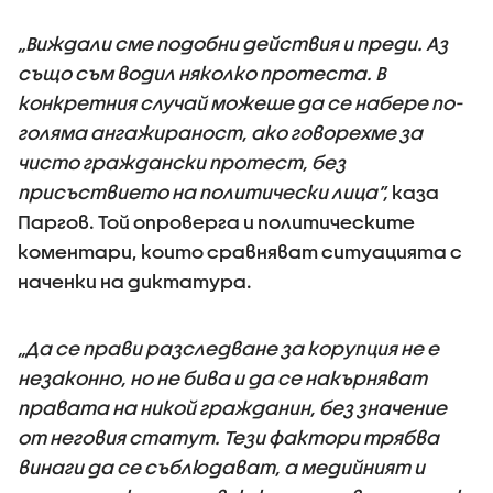
„Виждали сме подобни действия и преди. Аз
също съм водил няколко протеста. В
конкретния случай можеше да се набере по-
голяма ангажираност, ако говорехме за
чисто граждански протест, без
присъствието на политически лица”,
каза
Паргов. Той опроверга и политическите
коментари, които сравняват ситуацията с
наченки на диктатура.
„Да се прави разследване за корупция не е
незаконно, но не бива и да се накърняват
правата на никой гражданин, без значение
от неговия статут. Тези фактори трябва
винаги да се съблюдават, а медийният и