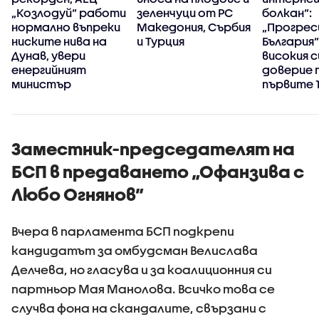
ен
„Козлодуй“ работи
зеленчуци от РС
болкан“:
и
нормално въпреки
Македония, Сърбия
„Прогрес
ниските нива на
и Турция
България“
Дунав, увери
високия с
енергийният
доверие 
министър
първите 
управлен
Заместник-председателят на
БСП в предаването „Офанзива с
Любо Огнянов”
Вчера в парламента БСП подкрепи
кандидатът за омбудсман Велислава
Делчева, но гласува и за коалиционния си
партньор Мая Манолова. Всичко това се
случва фона на скандалите, свързани с