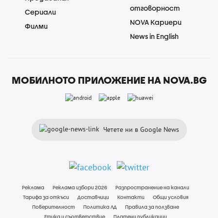
отговорност
Сериали
NOVA Кариери
Филми
News in English
МОБИЛНОТО ПРИЛОЖЕНИЕ НА NOVA.BG
Четете ни в Google News
Реклама
Реклама избори 2026
Разпространение на канали
Тарифа за откъси
Доставчици
Контакти
Общи условия
Поверителност
Политика ЛД
Правила за ползване
Етика и съответствие
Платени публикации