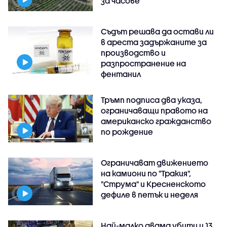
за часове
Съдът решава да остави ли
в ареста задържаните за
производство и
разпространение на
фентанил
Тръмп подписа два указа,
ограничаващи правото на
американско гражданство
по рождение
Ограничават движението
на камиони по "Тракия",
"Струма" и Кресненското
дефиле в петък и неделя
Най-малко двама убити и 13