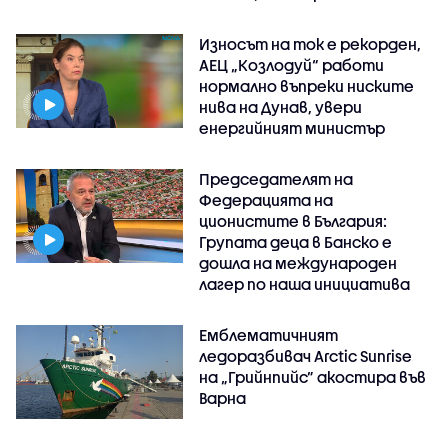
Износът на ток е рекорден,
АЕЦ „Козлодуй“ работи
нормално въпреки ниските
нива на Дунав, увери
енергийният министър
Председателят на
Федерацията на
ционистите в България:
Групата деца в Банско е
дошла на международен
лагер по наша инициатива
Емблематичният
ледоразбивач Arctic Sunrise
на „Грийнпийс” акостира във
Варна