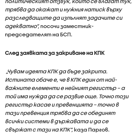
политическият отзвук, които се влагат тук,
трябва да окажат и нужния натиск върху
разследващите да изпълнят задачите си
адекватно”,
посочи заместник-
председателят на БСП.
След заявката за закриване на КПК
„Чувам идеята КПК да бъде закрита.
Истината обаче е, че в КПК един от най-
важните елементи е нейният регистър – а
той има нужда да се развие още. Точно този
регистър касае и превенцията – точно в
тази превенция трябва да се обединят
всички системи в държавата и да се
свържат с тази на КПК”,
каза Паргов.