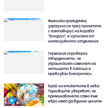
Френска гражданка,
заразила се през пролетта
с хантавирус на кораба
"Хондиус", е изписана от
интензивното отделение
Германия опроверга
твърдението, че
украинският самолет на
летището в Лайпциг е
превозвал боеприпаси
Край на етикетите в лева:
Търговците уверяват, че
преминаването само към
евро няма да вдигне цените