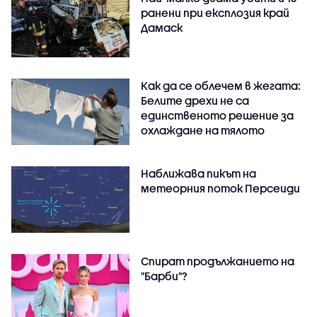
ранени при експлозия край
Дамаск
Как да се облечем в жегата:
Белите дрехи не са
единственото решение за
охлаждане на тялото
Наближава пикът на
метеорния поток Персеиди
Спират продължанието на
"Барби"?