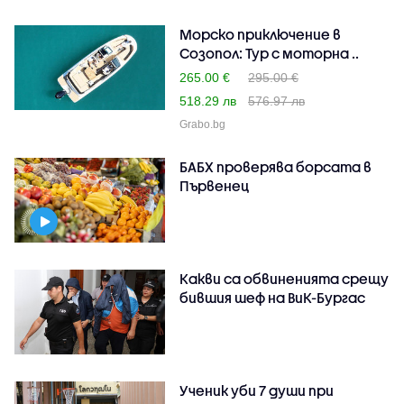
Морско приключение в
Созопол: Тур с моторна ..
265.00 €
295.00 €
518.29 лв
576.97 лв
Grabo.bg
БАБХ проверява борсата в
Първенец
Какви са обвиненията срещу
бившия шеф на ВиК-Бургас
Ученик уби 7 души при