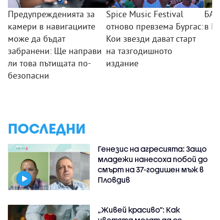
Предупрежденията за
Spice Music Festival
БАБ
камери в навигациите
отново превзема Бургас:
в П
може да бъдат
Кои звезди дават старт
забранени: Ще направи
на тазгодишното
ли това пътищата по-
издание
безопасни
ПОСЛЕДНИ
Генезис на агресията: Защо
младежи нанесоха побой до
смърт на 37-годишен мъж в
Пловдив
„Живей красиво”: Как
цветята могат да се