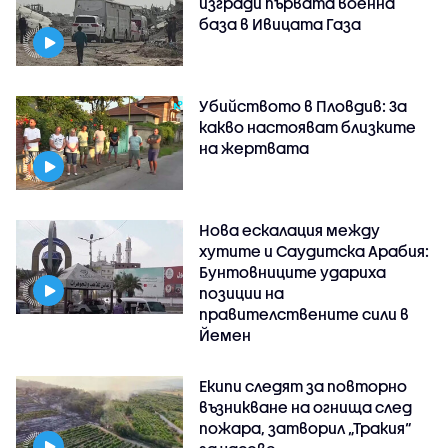
изгради първата военна
база в Ивицата Газа
Убийството в Пловдив: За
какво настояват близките
на жертвата
Нова ескалация между
хутите и Саудитска Арабия:
Бунтовниците удариха
позиции на
правителствените сили в
Йемен
Екипи следят за повторно
възникване на огнища след
пожара, затворил „Тракия“