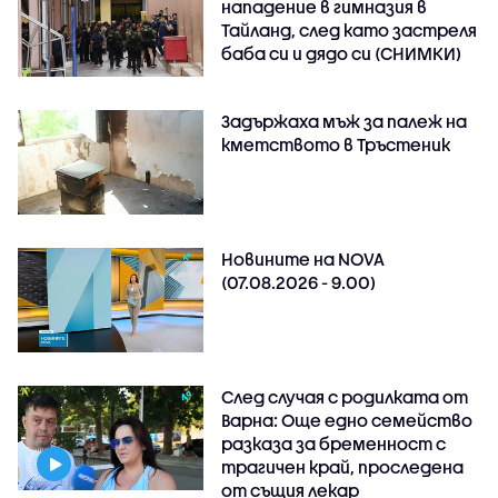
нападение в гимназия в
Тайланд, след като застреля
баба си и дядо си (СНИМКИ)
Задържаха мъж за палеж на
кметството в Тръстеник
Новините на NOVA
(07.08.2026 - 9.00)
След случая с родилката от
Варна: Още едно семейство
разказа за бременност с
трагичен край, проследена
от същия лекар