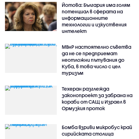
Йотова: България има голям
потенциал в сферата на
информационните
технологии и изкуствения
интелект
МВнР настоятелно съветва
да не се предприемат
неотложни пътувания до
Куба, в това число с цел
туризъм
Техеран разглежда
законопроект за забрана на
кораби от САЩ и Израел в
Ормузкия проток
Бомба взриви микробус край
сирийската столица