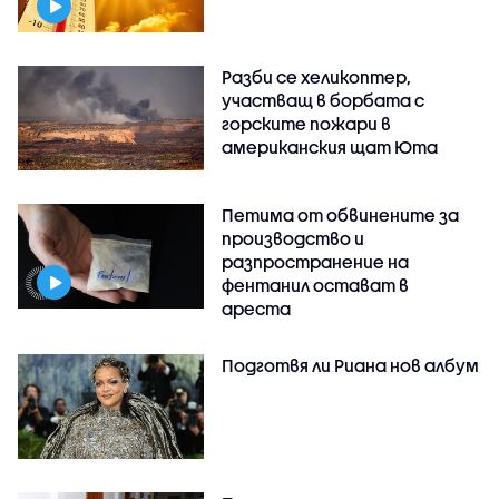
Разби се хеликоптер,
участващ в борбата с
горските пожари в
американския щат Юта
Петима от обвинените за
производство и
разпространение на
фентанил остават в
ареста
Подготвя ли Риана нов албум