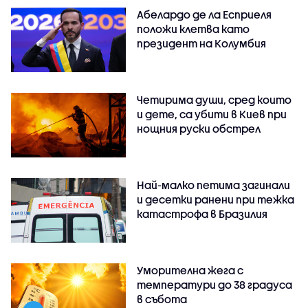
Абелардо де ла Есприеля
положи клетва като
президент на Колумбия
Четирима души, сред които
и дете, са убити в Киев при
нощния руски обстрел
Най-малко петима загинали
и десетки ранени при тежка
катастрофа в Бразилия
Уморителна жега с
температури до 38 градуса
в събота