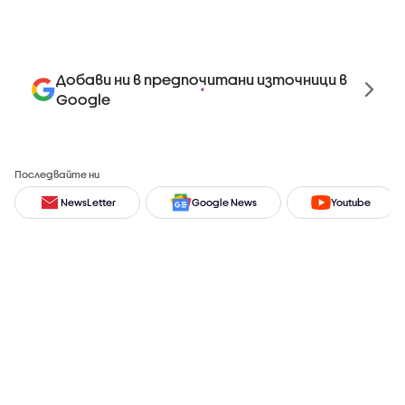
Добави ни в предпочитани източници в
Google
Последвайте ни
NewsLetter
Google News
Youtube