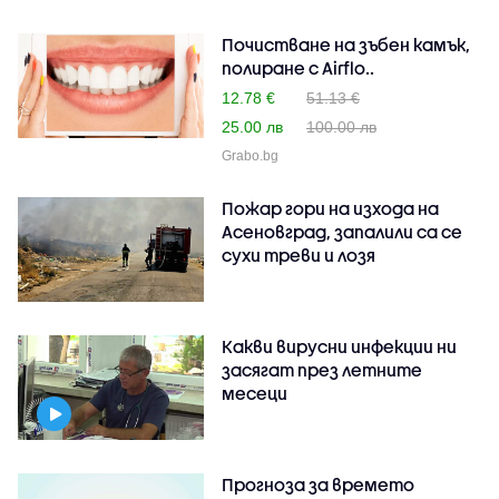
Почистване на зъбен камък,
полиране с Airflo..
12.78 €
51.13 €
25.00 лв
100.00 лв
Grabo.bg
Пожар гори на изхода на
Асеновград, запалили са се
сухи треви и лозя
Какви вирусни инфекции ни
засягат през летните
месеци
Прогноза за времето