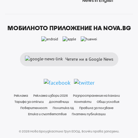
News in English
МОБИЛНОТО ПРИЛОЖЕНИЕ НА NOVA.BG
Четете ни в Google News
Реклама
Реклама избори 2026
Разпространение на канали
Тарифа за откъси
Доставчици
Контакти
Общи условия
Поверителност
Политика ЛД
Правила за ползване
Етика и съответствие
Платени публикации
© 2026 Нова Броудкастинг Груп ЕООД. Всички права запазени.