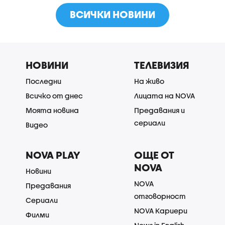
ВСИЧКИ НОВИНИ
НОВИНИ
ТЕЛЕВИЗИЯ
Последни
На живо
Всичко от днес
Лицата на NOVA
Моята новина
Предавания и
сериали
Видео
NOVA PLAY
ОЩЕ ОТ
NOVA
Новини
NOVA
Предавания
отговорност
Сериали
NOVA Кариери
Филми