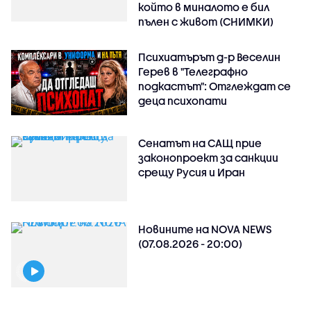
който в миналото е бил
пълен с живот (СНИМКИ)
Психиатърът д-р Веселин
Герев в "Телеграфно
подкастът": Отглеждат се
деца психопати
Сенатът на САЩ прие
законопроект за санкции
срещу Русия и Иран
Новините на NOVA NEWS
(07.08.2026 - 20:00)