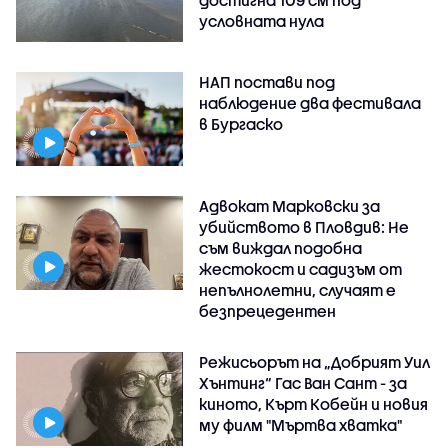
достигна 109 см под
условната нула
НАП постави под
наблюдение два фестивала
в Бургаско
Адвокат Марковски за
убийството в Пловдив: Не
съм виждал подобна
жестокост и садизъм от
непълнолетни, случаят е
безпрецедентен
Режисьорът на „Добрият Уил
Хънтинг“ Гас Ван Сант - за
киното, Кърт Кобейн и новия
му филм "Мъртва хватка"