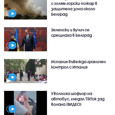
с голям горски пожар в
защитена зона около
Белград
Зеленски и Вучич се
срещнаха в Белград
Испания въвежда граничен
контрол с Италия
Уволниха шофьор на
автобус, гледал TikTok зад
волана (ВИДЕО)