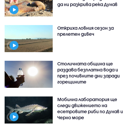
да ни разкрива река Дунав
Откриха ловния сезон за
прелетен дивеч
Столичната община ще
раздава безплатна вода и
през почивните дни заради
горещините
Мобилна лаборатория ще
следи движението на
есетровите риби по Дунав и
Черно море