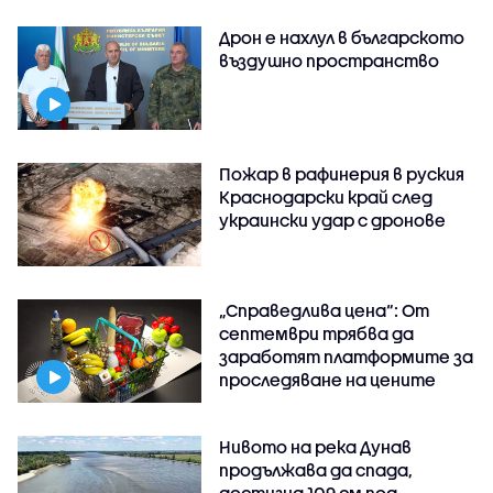
Дрон е нахлул в българското
въздушно пространство
Пожар в рафинерия в руския
Краснодарски край след
украински удар с дронове
„Справедлива цена“: От
септември трябва да
заработят платформите за
проследяване на цените
Нивото на река Дунав
продължава да спада,