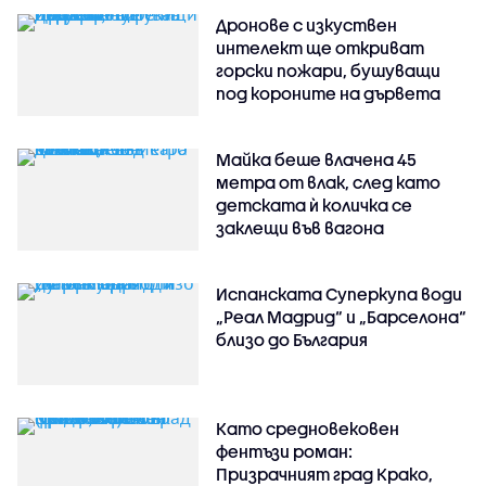
Дронове с изкуствен
интелект ще откриват
горски пожари, бушуващи
под короните на дървета
Майка беше влачена 45
метра от влак, след като
детската ѝ количка се
заклещи във вагона
Испанската Суперкупа води
„Реал Мадрид“ и „Барселона“
близо до България
Като средновековен
фентъзи роман:
Призрачният град Крако,