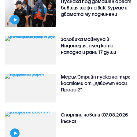
Пуснаха под домашен арест
бившия шеф на ВиК-Бургас и
двамата му подчинени
Заловиха маймуна в
Индонезия, след като
нападна и рани 17 души
Мерил Стрийп пуска на търг
костюми от „Дяволът носи
Прада 2“
Спортни новини (07.08.2026 -
късна)