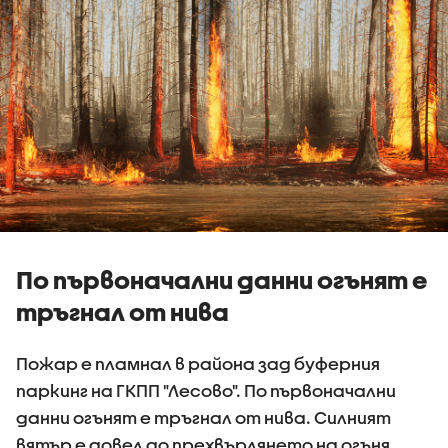
По първоначални данни огънят е
тръгнал от нива
Пожар е пламнал в района зад буферния
паркинг на ГКПП "Лесово". По първоначални
данни огънят е тръгнал от нива. Силният
вятър е довел до прехвърлянето на огъня