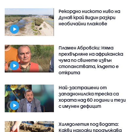
Рекордно ниското ниво на
Дунав край Видин разкри
необичайни плажове
Пламен Абровски: Няма
прехвърляне на африканска
чума по свинете извън
стопанствата, където е
открита
Най-застрашени от
западнонилска треска са
хората над 60 години и тези
с имунен дефицит
Хилядолетия под водата:
Какви находки продължава