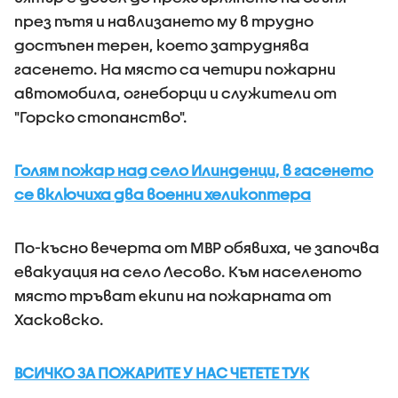
през пътя и навлизането му в трудно
достъпен терен, което затруднява
гасенето. На място са четири пожарни
автомобила, огнеборци и служители от
"Горско стопанство".
Голям пожар над село Илинденци, в гасенето
се включиха два военни хеликоптера
По-късно вечерта от МВР обявиха, че започва
евакуация на село Лесово. Към населеното
място тръват екипи на пожарната от
Хасковско.
ВСИЧКО ЗА ПОЖАРИТЕ У НАС ЧЕТЕТЕ ТУК