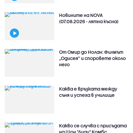
Новините на NOVA
(07.08.2026 - лятна късна)
От Омир до Нолан: Филмът
„Одисея” и споровете около
него
Каква е връзката между
съня и успеха в училище
Какво се случва с присъдата
на Шон "Диди" Комбс