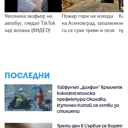
Уволниха шофьор на
Пожар гори на изхода
Как
автобус, гледал TikTok
на Асеновград, запалили
инф
зад волана (ВИДЕО)
са се сухи треви и лозя
пре
ПОСЛЕДНИ
Тайфунът „Долфин” връхлетя
южната японска
префектура Окинава,
Източен Китай се готви за
стихията
Трети ден в Сърбия се борят