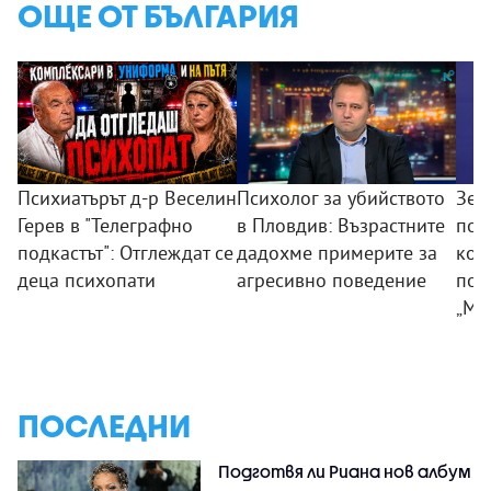
ОЩЕ ОТ БЪЛГАРИЯ
Психиатърът д-р Веселин
Психолог за убийството
Зем
Герев в "Телеграфно
в Пловдив: Възрастните
пои
подкастът": Отглеждат се
дадохме примерите за
ком
деца психопати
агресивно поведение
под
„Мл
ПОСЛЕДНИ
Подготвя ли Риана нов албум