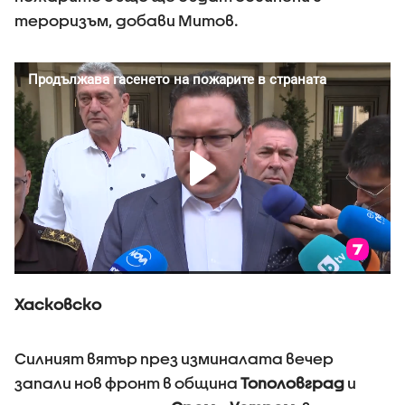
тероризъм, добави Митов.
Хасковско
Силният вятър през изминалата вечер
запали нов фронт в община
Тополовград
и