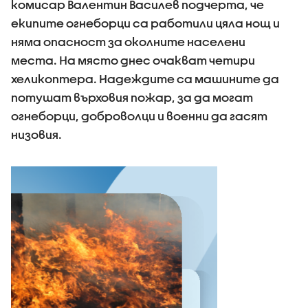
комисар Валентин Василев подчерта, че
екипите огнеборци са работили цяла нощ и
няма опасност за околните населени
места. На място днес очакват четири
хеликоптера. Надеждите са машините да
потушат върховия пожар, за да могат
огнеборци, доброволци и военни да гасят
низовия.