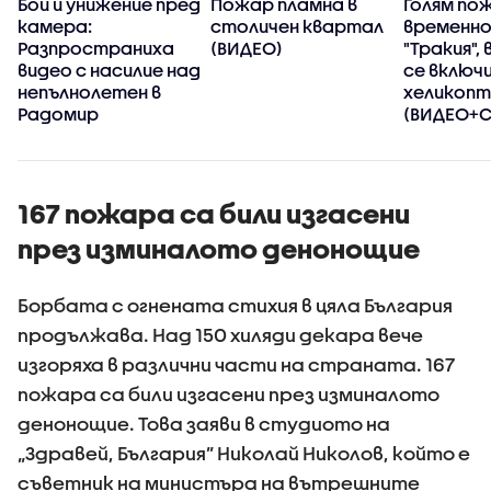
Бой и унижение пред
Пожар пламна в
Голям по
камера:
столичен квартал
временно
Разпространиха
(ВИДЕО)
"Тракия",
видео с насилие над
се включ
непълнолетен в
хеликоп
Радомир
(ВИДЕО+
167 пожара са били изгасени
през изминалото денонощие
Борбата с огнената стихия в цяла България
продължава. Над 150 хиляди декара вече
изгоряха в различни части на страната. 167
пожара са били изгасени през изминалото
денонощие. Това заяви в студиото на
„Здравей, България” Николай Николов, който е
съветник на министъра на вътрешните