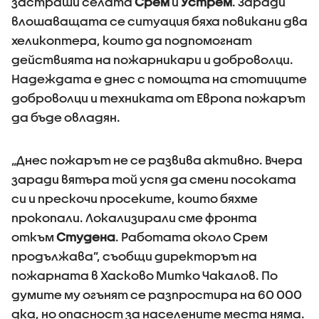
застраши селата
Срем
и
Устрем
. Заради
влошаващата се ситуация бяха повикани два
хеликоптера, които да подпомогнат
действията на пожарникари и доброволци.
Надеждата е днес с помощта на стотиците
доброволци и техниката от Европа пожарът
да бъде овладян.
„Днес пожарът не се развива активно. Вчера
заради вятъра той успя да смени посоката
си и прескочи просеките, които бяхме
прокопали. Локализирали сме фронта
откъм
Студена
. Работата около Срем
продължава”, съобщи директорът на
пожарната в Хасково Митко Чакалов. По
думите му огънят се разпростира на 60 000
дка, но опасност за населените места няма.