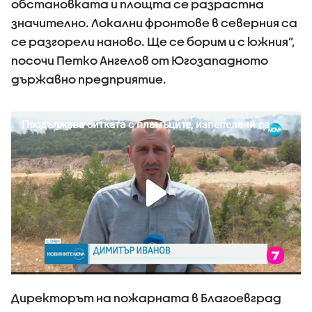
обстановката и площта се разрастна
значително. Локални фронтове в северния са
се разгорели наново. Ще се борим и с южния”,
посочи Петко Ангелов от Югозападното
държавно предприятие.
Директорът на пожарната в Благоевград