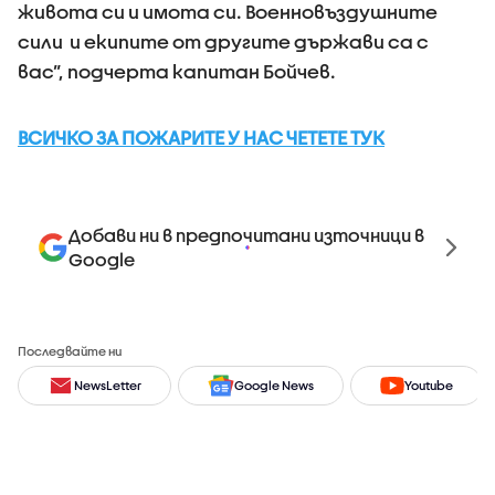
живота си и имота си. Военновъздушните
сили и екипите от другите държави са с
вас”, подчерта капитан Бойчев.
ВСИЧКО ЗА ПОЖАРИТЕ У НАС ЧЕТЕТЕ ТУК
Добави ни в предпочитани източници в
Google
Последвайте ни
NewsLetter
Google News
Youtube