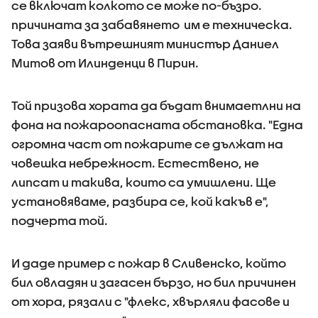
се включат колкото се може по-бъзро.
причината за забавянето им е техническа.
Това заяви вътрешният министър Даниел
Митов от Илинденци в Пирин.
Той призова хората да бъдат внимаетлни на
фона на пожароопасната обстановка. "Една
огромна част от пожарите се дължат на
човешка небрежност. Естествено, не
липсат и такива, които са умишлени. Ще
установяваме, разбира се, кой какъв е",
подчерта той.
И даде пример с пожар в Сливенско, който
бил овладян и загасен бързо, но бил причинен
от хора, рязали с "флекс, хвърляли фасове и