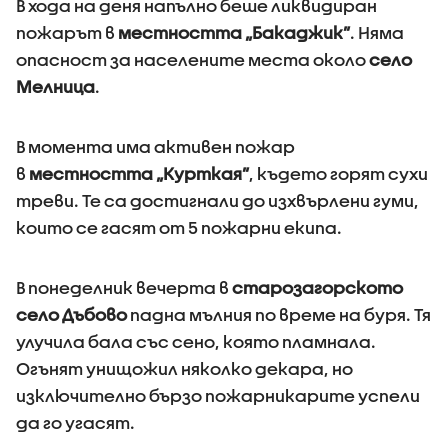
В хода на деня напълно беше ликвидиран
пожарът в
местността „Бакаджик”
. Няма
опасност за населените места около
село
Мелница
.
В момента има активен пожар
в
местността „Курткая”
, където горят сухи
треви. Те са достигнали до изхвърлени гуми,
които се гасят от 5 пожарни екипа.
В понеделник вечерта в
старозагорското
село Дъбово
падна мълния по време на буря. Тя
улучила бала със сено, която пламнала.
Огънят унищожил няколко декара, но
изключително бързо пожарникарите успели
да го угасят.