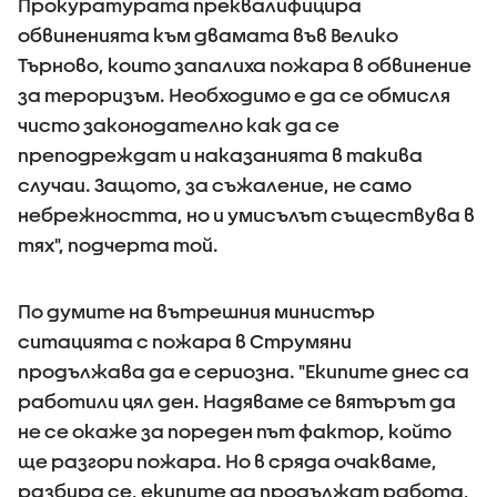
Прокуратурата преквалифицира
обвиненията към двамата във Велико
Търново, които запалиха пожара в обвинение
за тероризъм. Необходимо е да се обмисля
чисто законодателно как да се
преподреждат и наказанията в такива
случаи. Защото, за съжаление, не само
небрежността, но и умисълът съществува в
тях", подчерта той.
По думите на вътрешния министър
ситацията с пожара в Струмяни
продължава да е сериозна. "Екипите днес са
работили цял ден. Надяваме се вятърът да
не се окаже за пореден път фактор, който
ще разгори пожара. Но в сряда очакваме,
разбира се, екипите да продължат работа,