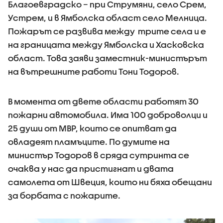
Благоевградско – при Струмяни, село Срем,
Устрем, и в Ямболска област село Мелница.
Пожарът се развива между трите села и е
на границата между Ямболска и Хасковска
област. Това заяви заместник-министърът
на вътрешните работи Тони Тодоров.
В момента от двете области работят 30
пожарни автомобила. Има 100 доброволци и
25 души от МВР, които се опитват да
овладеят пламъците. По думите на
министър Тодоров в сряда сутринта се
очаква у нас да пристигнат и двата
самолета от Швеция, които ни бяха обещани
за борбата с пожарите.