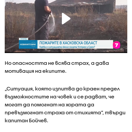
Но опасността не всява страх, а дава
мотивация на екипите.
„Ситуация, която изпитва до краен предел
възможностите на човек и се радват, че
могат да помогнат на хората да
превъзмогнат страха от стихията”, твърди
капитан Бойчев.