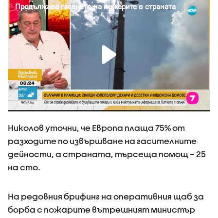
Николов уточни, че Европа плаща 75% от
разходите по извършване на гасителните
дейности, а страната, търсеща помощ – 25
на сто.
На редовния брифинг на оперативния щаб за
борба с пожарите вътрешният министър