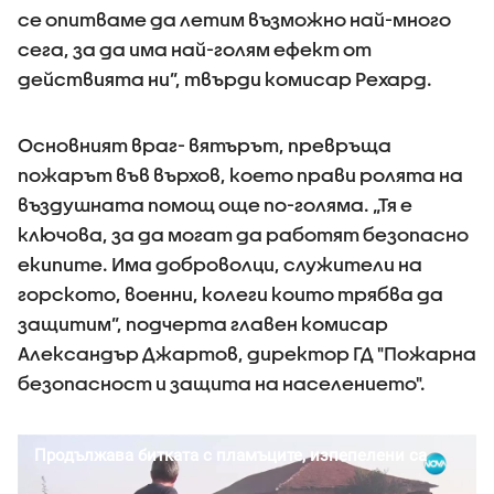
се опитваме да летим възможно най-много
сега, за да има най-голям ефект от
действията ни”, твърди комисар Рехард.
Основният враг- вятърът, превръща
пожарът във върхов, което прави ролята на
въздушната помощ още по-голяма. „Тя е
ключова, за да могат да работят безопасно
екипите. Има доброволци, служители на
горското, военни, колеги които трябва да
защитим”, подчерта главен комисар
Александър Джартов, директор ГД "Пожарна
безопасност и защита на населението".