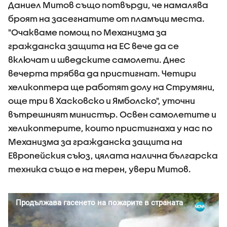
Даниел Митов също потвърди, че намалява
броят на засегнатите от пламъци места.
"Очакваме помощ по Механизма за
гражданска защита на ЕС вече да се
включат и шведските самолети. Днес
вечерта трябва да пристигнат. Четири
хеликоптера ще работят долу на Струмяни,
още три в Хасковско и Ямболско", уточни
вътрешният министър. Освен самолетите и
хеликоптерите, които пристигнаха у нас по
Механизма за гражданска защита на
Европейския съюз, цялата налична българска
техника също е на терен, увери Митов.