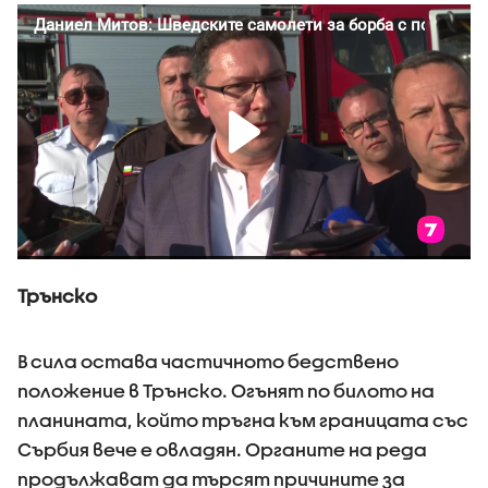
Трънско
В сила остава частичното бедствено
положение в Трънско. Огънят по билото на
планината, който тръгна към границата със
Сърбия вече е овладян. Органите на реда
продължават да търсят причините за