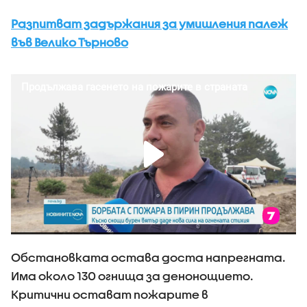
Разпитват задържания за умишления палеж
във Велико Търново
Обстановката остава доста напрегната.
Има около 130 огнища за денонощието.
Критични остават пожарите в