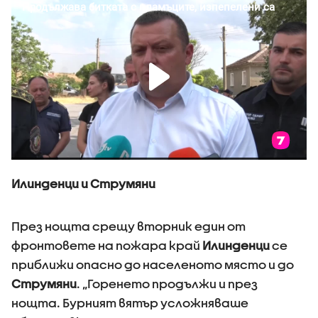
Илинденци и Струмяни
През нощта срещу вторник един от
фронтовете на пожара край
Илинденци
се
приближи опасно до населеното място и до
Струмяни
. „Горенето продължи и през
нощта. Бурният вятър усложняваше