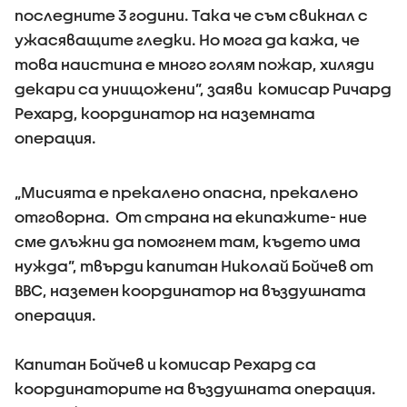
последните 3 години. Tака че съм свикнал с
ужасяващите гледки. Но мога да кажа, че
това наистина е много голям пожар, хиляди
декари са унищожени”, заяви комисар Ричард
Рехард, координатор на наземната
операция.
„Мисията е прекалено опасна, прекалено
отговорна. От страна на екипажите- ние
сме длъжни да помогнем там, където има
нужда”, твърди капитан Николай Бойчев от
ВВС, наземен координатор на въздушната
операция.
Капитан Бойчев и комисар Рехард са
координаторите на въздушната операция.