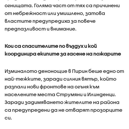
огнищата. Голяма част от тях са причинени
от небрежност или умишлено, затова
властите предупредиха за повече
предпазливост и внимание.
Кои са спасителите по въздух и кой
координира екипите за гасене на пожарите
Изминалото денонощие в Пирин беше едно от
най-тежките, заради силния вятър, който
разпали нови фронтове на огъня към
населените места Струмяни и Илинденци.
Заради задимяването жителите на района
са предупредени да не отварят прозорците
си.