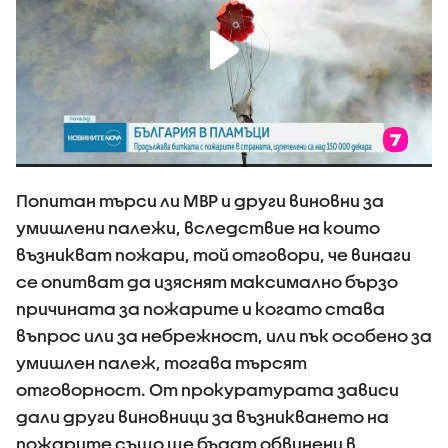
Попитан търси ли МВР и други виновни за
умишлени палежи, вследствие на които
възникват пожари, той отговори, че винаги
се опитват да изяснят максимално бързо
причината за пожарите и когато става
въпрос или за небрежност, или пък особено за
умишлен палеж, тогава търсят
отговорност. От прокуратурата зависи
дали други виновници за възникването на
пожарите също ще бъдат обвинени в