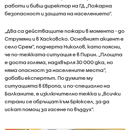
работи и бивш директор на ГД „Пожарна
безопасност и защита на населението”.
„Два са действащите пожари в момента - до
Струмяни и в Хасковско. Основният акцент е
село Срем”, подчерта Николов, като поясни,
че по-тежката ситуация е в Пирин. „Площта
е доста голяма, надхвърля 30 000 дка, но
няма опасност за населените места”,
добави експертът. По думите му
ситуацията в Европа, и по-специално на
Балканите, е изключително тежка и „всички
страни се обръщат към Брюксел, за да
искат помощ за гасене по въздух”.