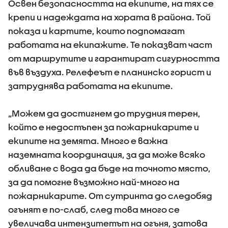
Освен безопасността на екипите, на тях се
крепи и надеждата на хората в района. Той
показа и картите, които подпомагат
работата на екипажите. Те показват част
от маршрутите и гарантират сигурността
във въздуха. Релефеът е планинско горист и
затруднява работата на екипите.
„Можем да достигнем до трудния терен,
който е недостъпен за пожарникарите и
екипите на земята. Много е важна
наземната координация, за да може всяко
обливане с вода да бъде на точното място,
за да помогне възможно най-много на
пожарникарите. От сутринта до следобяд
огънят е по-слаб, след това много се
увеличава интензитетът на огъня, затова