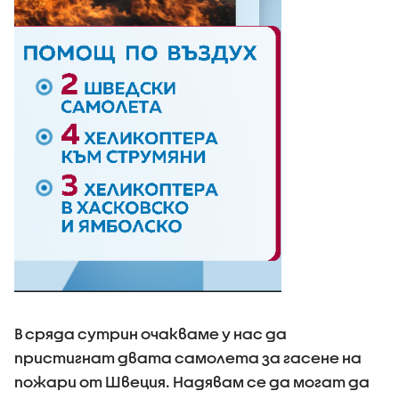
В сряда сутрин очакваме у нас да
пристигнат двата самолета за гасене на
пожари от Швеция. Надявам се да могат да