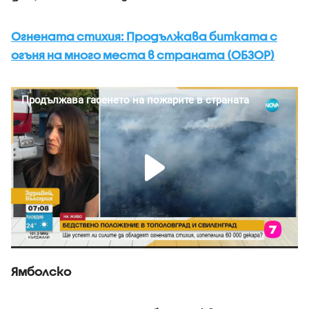
Огнената стихия: Продължава битката с
огъня на много места в страната (ОБЗОР)
Ямболско