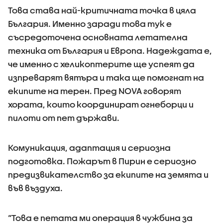
Това става най-критичната точка в цяла
България. Именно заради това тук е
съсредоточена основната летателна
техника от България и Европа. Надеждата е,
че именно с хеликоптерите ще успеят да
изпреварят вятъра и така ще помогнат на
екипите на терен. Пред NOVA говорят
хората, които координират огнеборци и
пилоти от пет държави.
Комуникация, адаптация и сериозна
подготовка. Пожарът в Пирин е сериозно
предизвикателство за екипите на земята и
във въздуха.
“Това е петата ми операция в чужбина за