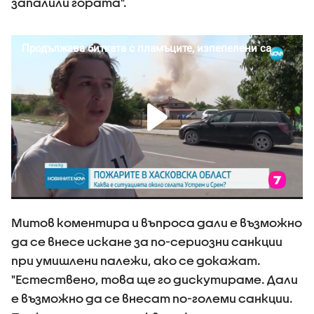
запалили гората".
Митов коментира и въпроса дали е възможно
да се внесе искане за по-сериозни санкции
при умишлени палежи, ако се докажат.
"Естествено, това ще го дискутираме. Дали
е възможно да се внесат по-големи санкции.