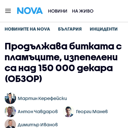
НОВИНИ
НА ЖИВО
НОВИНИТЕ НА NOVA
БЪЛГАРИЯ
ИНЦИДЕНТИ
Продължава битката с
пламъците, изпепелени
са над 150 000 декара
(ОБЗОР)
Мартин Керефейски
Антон Чавдаров
Георги Манев
Димитър Иванов