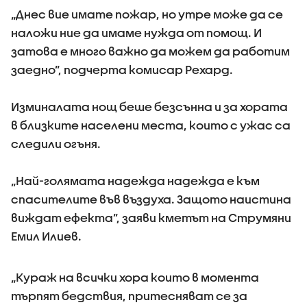
„Днес вие имате пожар, но утре може да се
наложи ние да имаме нужда от помощ. И
затова е много важно да можем да работим
заедно”, подчерта комисар Рехард.
Изминалата нощ беше безсънна и за хората
в близките населени места, които с ужас са
следили огъня.
„Най-голямата надежда надежда е към
спасителите във въздуха. Защото наистина
виждат ефекта”, заяви кметът на Струмяни
Емил Илиев.
„Кураж на всички хора които в момента
търпят бедствия, притесняват се за