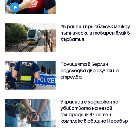
25 ранени при сблъсък между
пътнически и товарен влак в
Хърватия
Полицията в Берлин
разследва два случая на
стрелба
Украинец е задържан за
убийството на негов
сънародник в частен
комплекс в община Несебър