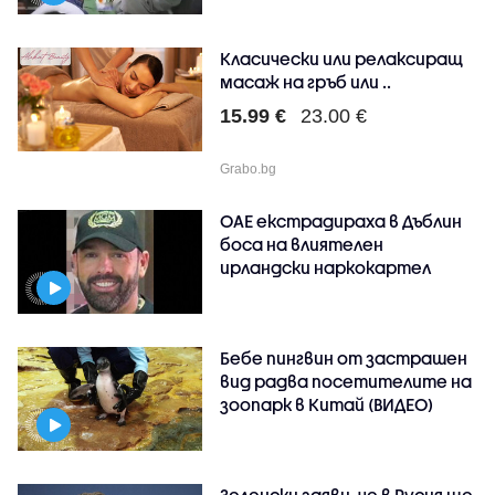
Класически или релаксиращ
масаж на гръб или ..
15.99 €
23.00 €
Grabo.bg
ОАЕ екстрадираха в Дъблин
боса на влиятелен
ирландски наркокартел
Бебе пингвин от застрашен
вид радва посетителите на
зоопарк в Китай (ВИДЕО)