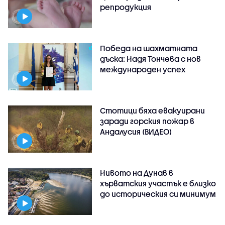
репродукция
Победа на шахматната
дъска: Надя Тончева с нов
международен успех
Стотици бяха евакуирани
заради горския пожар в
Андалусия (ВИДЕО)
Нивото на Дунав в
хърватския участък е близко
до историческия си минимум