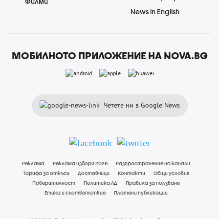
Филми
News in English
МОБИЛНОТО ПРИЛОЖЕНИЕ НА NOVA.BG
Четете ни в Google News
Реклама
Реклама избори 2026
Разпространение на канали
Тарифа за откъси
Доставчици
Контакти
Общи условия
Поверителност
Политика ЛД
Правила за ползване
Етика и съответствие
Платени публикации