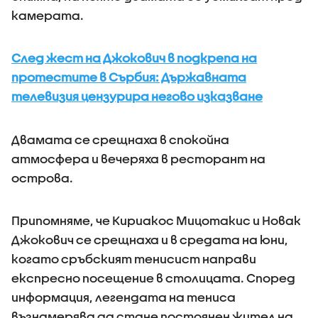
камерата.
След жест на Джокович в подкрепа на
протестите в Сърбия: Държавната
телевизия цензурира негово изказване
Двамата се срещнаха в спокойна
атмосфера и вечеряха в ресторант на
острова.
Припомняме, че Кириакос Мицотакис и Новак
Джокович се срещнаха и в средата на юни,
когато сръбският тенисист направи
експресно посещение в столицата. Според
информация, легендата на тениса
възнамерява да стане постоянен жител на