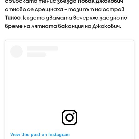
сръбската тенис звезда
Новак Джокович
отново се срещнаха – този път на остров
Тинос
, където двамата вечеряха заедно по
време на лятната ваканция на Джокович.
View this post on Instagram