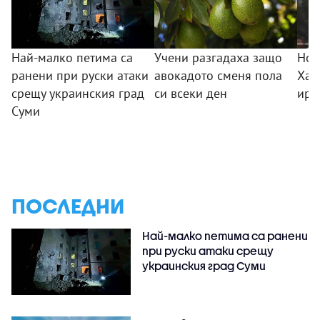
Най-малко петима са
Учени разгадаха защо
Нов
ранени при руски атаки
авокадото сменя пола
Хам
срещу украинския град
си всеки ден
ира
Суми
ПОСЛЕДНИ
Най-малко петима са ранени
при руски атаки срещу
украинския град Суми