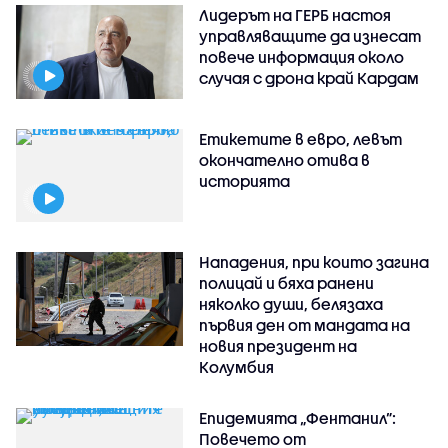
Лидерът на ГЕРБ настоя
управляващите да изнесат
повече информация около
случая с дрона край Кардам
Етикетите в евро, левът
окончателно отива в
историята
Нападения, при които загина
полицай и бяха ранени
няколко души, белязаха
първия ден от мандата на
новия президент на
Колумбия
Епидемията „Фентанил”:
Повечето от