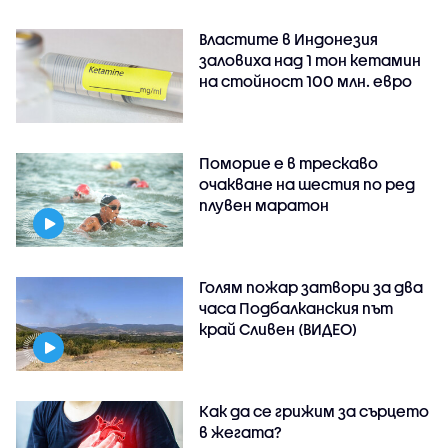
Властите в Индонезия
заловиха над 1 тон кетамин
на стойност 100 млн. евро
Поморие е в трескаво
очакване на шестия по ред
плувен маратон
Голям пожар затвори за два
часа Подбалканския път
край Сливен (ВИДЕО)
Как да се грижим за сърцето
в жегата?