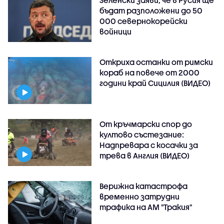
Зеленски заяви, че в Русия ще
бъдат разположени до 50
000 севернокорейски
войници
Откриха останки от римски
кораб на повече от 2000
години край Сицилия (ВИДЕО)
От кръчмарски спор до
култово състезание:
Надпревара с косачки за
трева в Англия (ВИДЕО)
Верижна катастрофа
временно затрудни
трафика на АМ "Тракия"