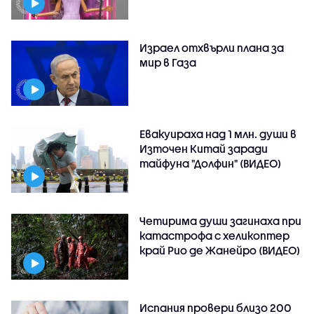
Израел отхвърли плана за
мир в Газа
Евакуираха над 1 млн. души в
Източен Китай заради
тайфуна "Долфин" (ВИДЕО)
Четирима души загинаха при
катастрофа с хеликоптер
край Рио де Жанейро (ВИДЕО)
Испания провери близо 200