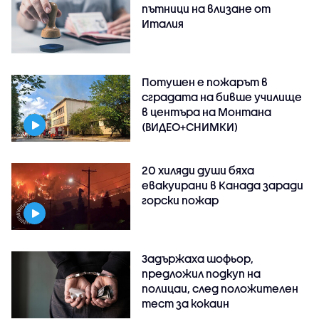
пътници на влизане от
Италия
Потушен е пожарът в
сградата на бивше училище
в центъра на Монтана
(ВИДЕО+СНИМКИ)
20 хиляди души бяха
евакуирани в Канада заради
горски пожар
Задържаха шофьор,
предложил подкуп на
полицаи, след положителен
тест за кокаин