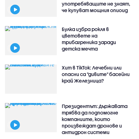
употребяващите не знаят,
че купуват мощния опиоид
Булка избра рокля в
цветовете на
трибагреника заради
детска мечта
Хит в TikTok: Лечебни или
опасни са "дивите" басейни
край Железница?
Президентът: Държавата
трябва да подпомогне
компаниите, които
произвеждат дронове и
антидрон системи