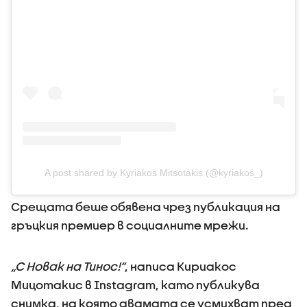
A post shared by Kyriakos Mitsotakis (@kyriakos_)
Срещата беше обявена чрез публикация на
гръцкия премиер в социалните мрежи.
„С Новак на Тинос!“
, написа Кириакос
Мицотакис в Instagram, като публикува
снимка, на която двамата се усмихват пред