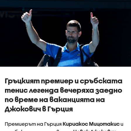
Гръцкият премиер и сръбската
тенис легенда вечеряха заедно
по време на ваканцията на
Джокович в Гърция
Премиерът на Гърция
Кириакос Мицотакис
и