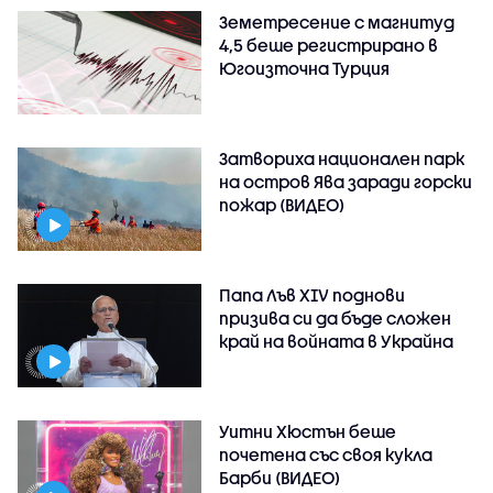
Земетресение с магнитуд
4,5 беше регистрирано в
Югоизточна Турция
Затвориха национален парк
на остров Ява заради горски
пожар (ВИДЕО)
Папа Лъв XIV поднови
призива си да бъде сложен
край на войната в Украйна
Уитни Хюстън беше
почетена със своя кукла
Барби (ВИДЕО)