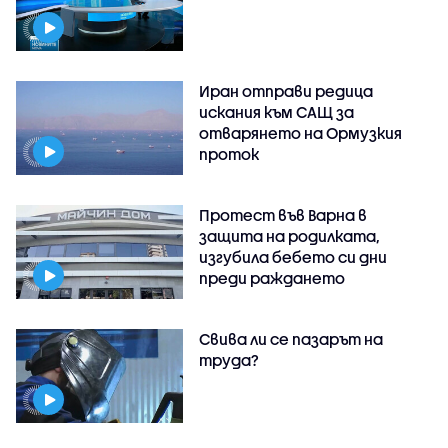
Иран отправи редица
искания към САЩ за
отварянето на Ормузкия
проток
Протест във Варна в
защита на родилката,
изгубила бебето си дни
преди раждането
Свива ли се пазарът на
труда?