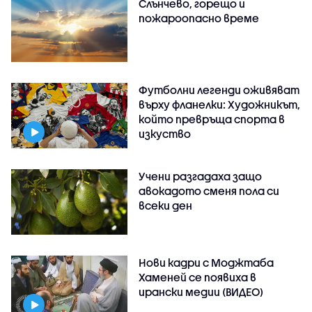
Слънчево, горещо и
пожароопасно време
Футболни легенди оживяват
върху фланелки: Художникът,
който превръща спорта в
изкуство
Учени разгадаха защо
авокадото сменя пола си
всеки ден
Нови кадри с Моджтаба
Хаменей се появиха в
ирански медии (ВИДЕО)