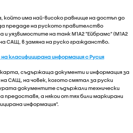
, който има най-високо равнище на достъп до
 да предаде на руското правителство
 и уязвимостите на танк M1A2 "Ейбрамс" (M1A2
 на САЩ, в замяна на руско гражданство.
 на класифицирана информация с Русия
D карта, съдържаща документи и информация за
 на САЩ, на човек, когото смятал за руски
турата документите съдържали технически
да предоставя, а някои от тях били маркирани
ицирана информация".