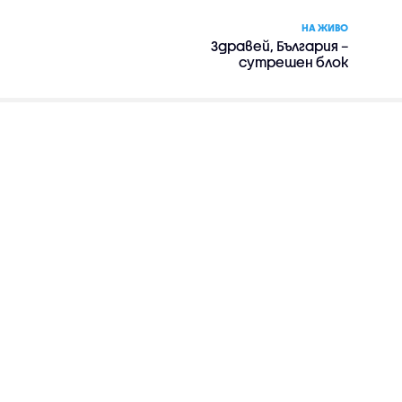
НА ЖИВО
Здравей, България –
сутрешен блок