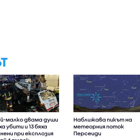
ЪТ
й-малко двама души
Наближава пикът на
ха убити и 13 бяха
метеорния поток
нени при експлозия
Персеиди