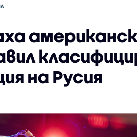
НА
ха американски
вил класифици
ия на Русия