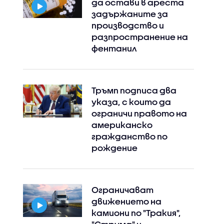
да остави в ареста
задържаните за
производство и
разпространение на
фентанил
Тръмп подписа два
указа, с които да
ограничи правото на
американско
гражданство по
рождение
Ограничават
движението на
камиони по "Тракия",