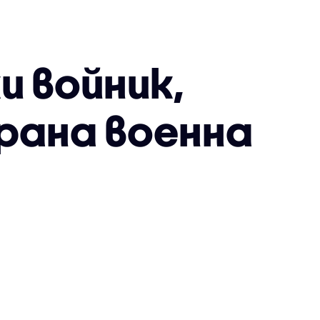
 войник,
рана военна