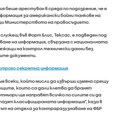
я беше арестуван в сряда по подозрение, че е
формация за американски бойни танкове на
щи Министерството на правосъдието.
 служещ във Форт Блис, Тексас, е подведен под
ване на информация, свързана с националната
длежащи на контрол технически данни без
ните документи.
строго секретна информация
ъм всеки, който мисли да извърши измяна срещу
ещите, които са дали клетва да бранят
ртньори ще направят всичко по силите си да
пазят класифицираната информация", каза в
ът на отдела за контраразузнаване на ФБР