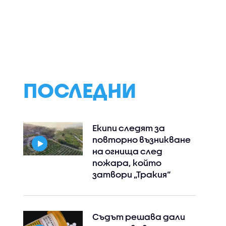
ПОСЛЕДНИ
Екипи следят за
повторно възникване
на огнища след
пожара, който
затвори „Тракия“
Съдът решава дали