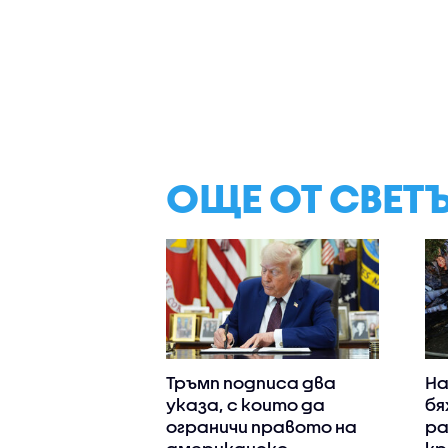
ОЩЕ ОТ СВЕТ
Тръмп подписа два
На
указа, с които да
бя
ограничи правото на
ра