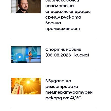
началото на
специални операции
срещу руската
военна
промишленост
Спортни новини
(06.08.2026 - късна)
В Будапеща
регистрираха
температуратурен
рекорд от 41,1°C