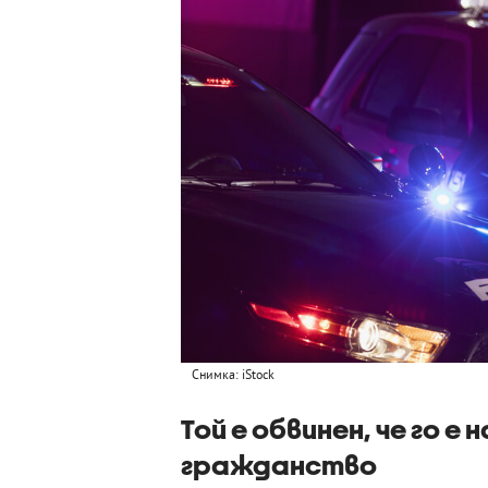
Снимка: iStock
Той е обвинен, че го е
гражданство