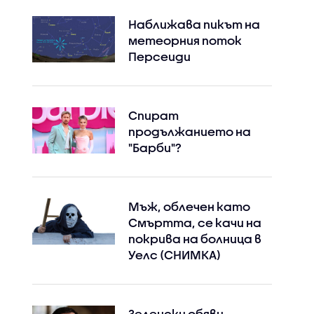
Наближава пикът на
метеорния поток
Персеиди
Спират
продължанието на
"Барби"?
Мъж, облечен като
Смъртта, се качи на
покрива на болница в
Уелс (СНИМКА)
Зеленски обяви