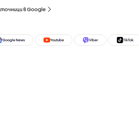
зточници в Google
Google News
Youtube
Viber
TikTok