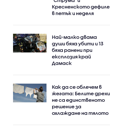
"Струма" и
Кресненското дефиле
в петък и неделя
Най-малко двама
Instagram
Facebook
души бяха убити и 13
бяха ранени при
експлозия край
Дамаск
Как да се облечем в
жегата: Белите дрехи
не са единственото
решение за
охлаждане на тялото