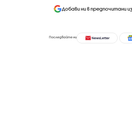
Добави ни в предпочитани и
Последвайте ни
NewsLetter