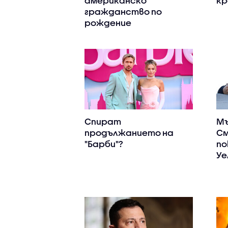
американско
кр
гражданство по
рождение
Спират
Мъ
продължанието на
См
"Барби"?
по
Уе