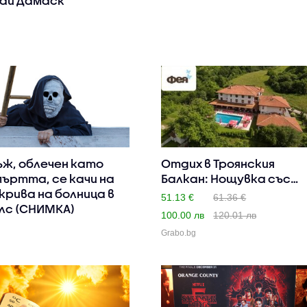
ай Дамаск
ж, облечен като
Отдих в Троянския
ъртта, се качи на
Балкан: Нощувка със
крива на болница в
закуск..
51.13 €
61.36 €
лс (СНИМКА)
100.00 лв
120.01 лв
Grabo.bg