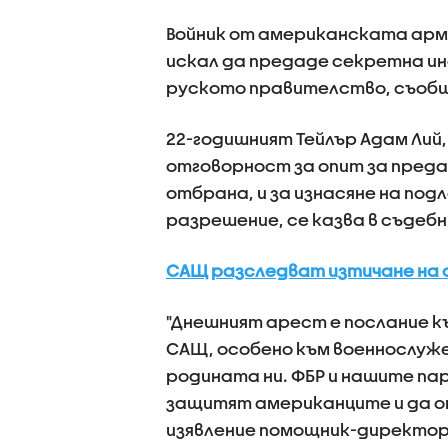
Войник от американската арми
искал да предаде секретна ин
руското правителство, съоб
22-годишният Тейлър Адам Лий,
отговорност за опит за преда
отбрана, и за изнасяне на по
разрешение, се казва в съдеб
САЩ разследват изтичане на 
"Днешният арест е послание к
САЩ, особено към военнослуж
родината ни. ФБР и нашите па
защитят американците и да о
изявление помощник-директор