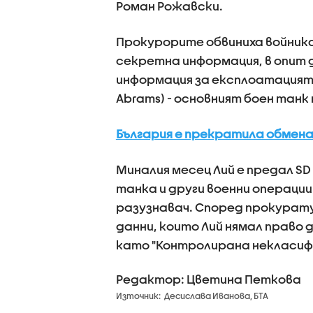
Роман Рожавски.
Прокурорите обвиниха войника
секретна информация, в опит
информация за експлоатацията
Abrams) - основният боен танк
България е прекратила обмена
Миналия месец Лий е предал S
танка и други военни операции
разузнавач. Според прокура
данни, които Лий нямал право 
като "Контролирана некласиф
Редактор: Цветина Петкова
Източник:
Десислава Иванова, БТА