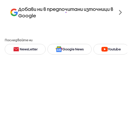
Добави ни в предпочитани източници в
Google
Последвайте ни
NewsLetter
Google News
Youtube