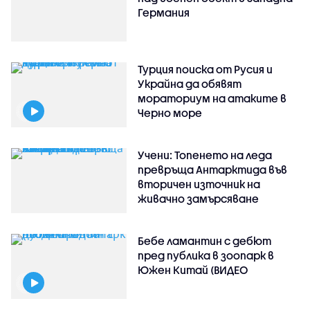
Германия
Турция поиска от Русия и
Украйна да обявят
мораториум на атаките в
Черно море
Учени: Топенето на леда
превръща Антарктида във
вторичен източник на
живачно замърсяване
Бебе ламантин с дебют
пред публика в зоопарк в
Южен Китай (ВИДЕО