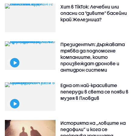
Хит в TikTok: Лечебни или
опасни са "дивите" басейни
край Железница?
Президентът: Държавата
трябва да подпомогне
компаниите, които
произвеждат дронове и
антидрон системи
Една от най-красивите
пеперуди в света се появи в
музея в Пловдив
Историята на „ловците на
педофили” и кога се
прекрачва границата