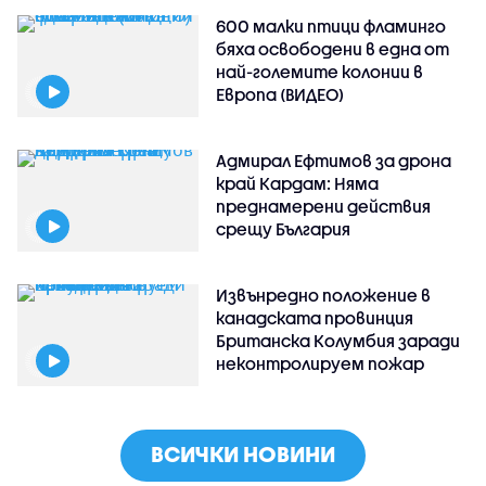
600 малки птици фламинго
бяха освободени в една от
най-големите колонии в
Европа (ВИДЕО)
Адмирал Ефтимов за дрона
край Кардам: Няма
преднамерени действия
срещу България
Извънредно положение в
канадската провинция
Британска Колумбия заради
неконтролируем пожар
ВСИЧКИ НОВИНИ