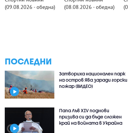
(09.08.2026 - обедна)
(08.08.2026 - обедна)
(07.
ПОСЛЕДНИ
Затвориха национален парк
на остров Ява заради горски
пожар (ВИДЕО)
Папа Лъв XIV поднови
призива си да бъде сложен
край на войната в Украйна