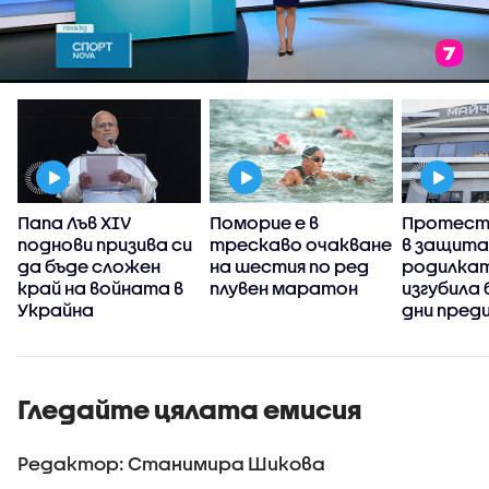
Папа Лъв XIV
Поморие е в
Протест 
а
поднови призива си
трескаво очакване
в защита
да бъде сложен
на шестия по ред
родилкат
край на войната в
плувен маратон
изгубила
Украйна
дни пред
раждане
Гледайте цялата емисия
Редактор: Станимира Шикова