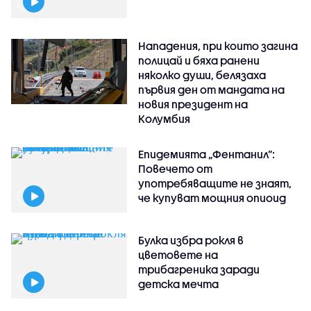
Нападения, при които загина
полицай и бяха ранени
няколко души, белязаха
първия ден от мандата на
новия президент на
Колумбия
Епидемията „Фентанил”:
Повечето от
употребяващите не знаят,
че купуват мощния опиоид
Булка избра рокля в
цветовете на
трибагреника заради
детска мечта