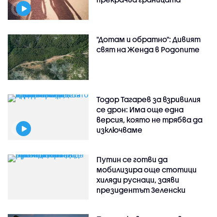
"Дотам и обратно": Дивият
свят на Женда в Родопите
Тодор Тагарев за взривилия
се дрон: Има още една
версия, която не трябва да
изключваме
Путин се готви да
мобилизира още стотици
хиляди руснаци, заяви
президентът Зеленски