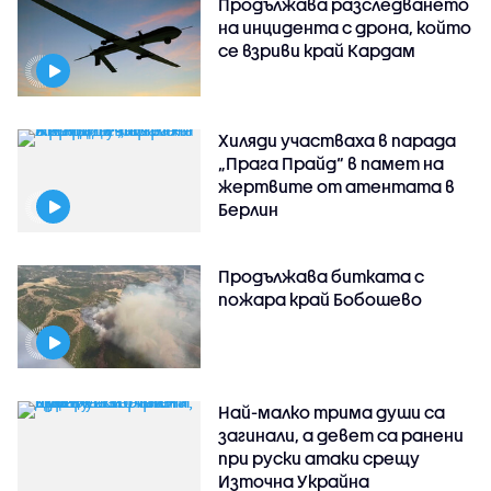
Продължава разследването
на инцидента с дрона, който
се взриви край Кардам
Хиляди участваха в парада
„Прага Прайд“ в памет на
жертвите от атентата в
Берлин
Продължава битката с
пожара край Бобошево
Най-малко трима души са
загинали, а девет са ранени
при руски атаки срещу
Източна Украйна