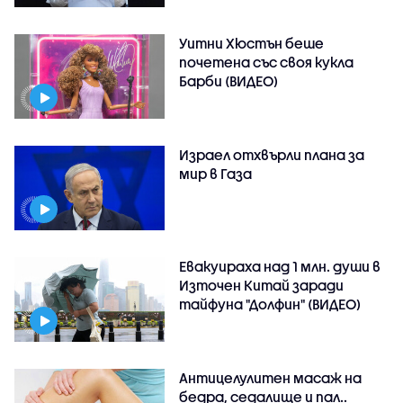
Уитни Хюстън беше
почетена със своя кукла
Барби (ВИДЕО)
Израел отхвърли плана за
мир в Газа
Евакуираха над 1 млн. души в
Източен Китай заради
тайфуна "Долфин" (ВИДЕО)
Антицелулитен масаж на
бедра, седалище и пал..