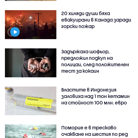
20 хиляди души бяха
евакуирани в Канада заради
горски пожар
Задържаха шофьор,
предложил подкуп на
полицаи, след положителен
тест за кокаин
Властите в Индонезия
заловиха над 1 тон кетамин
на стойност 100 млн. евро
Поморие е в трескаво
очакване на шестия по ред