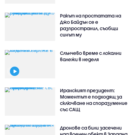
Ракът на простатата на
Джо Байдън се е
разпространил, съобщи
синът му
Слънчево време с локални
валежи в неделя
Иранският президент:
Моментът е подходящ за
сключване на споразумение
със САЩ
Дронове са били засечени
над военен обект в Западна