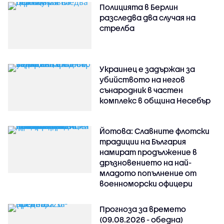
Полицията в Берлин
разследва два случая на
стрелба
Украинец е задържан за
убийството на негов
сънародник в частен
комплекс в община Несебър
Йотова: Славните флотски
традиции на България
намират продължение в
дръзновението на най-
младото попълнение от
военноморски офицери
Прогноза за времето
(09.08.2026 - обедна)