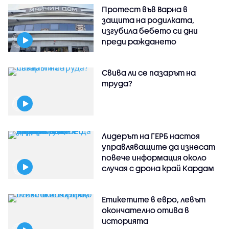
Протест във Варна в
защита на родилката,
изгубила бебето си дни
преди раждането
Свива ли се пазарът на
труда?
Лидерът на ГЕРБ настоя
управляващите да изнесат
повече информация около
случая с дрона край Кардам
Етикетите в евро, левът
окончателно отива в
историята