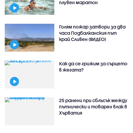
плувен маратон
Голям пожар затвори за два
часа Подбалканския път
край Сливен (ВИДЕО)
Как да се грижим за сърцето
в жегата?
25 ранени при сблъсък между
пътнически и товарен влак в
Хърватия