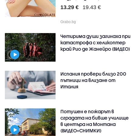
13.29 €
19.43 €
Grabo.bg
Четирима души загинаха при
катастрофа с хеликоптер
край Рио де Жанейро (ВИДЕО)
Испания провери близо 200
пътници на влизане от
Италия
Потушен е пожарът в
сградата на бивше училище
в центъра на Монтана
(ВИДЕО+СНИМКИ)