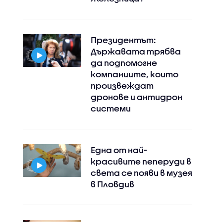
Президентът:
Държавата трябва
да подпомогне
компаниите, които
произвеждат
дронове и антидрон
системи
Една от най-
красивите пеперуди в
света се появи в музея
в Пловдив