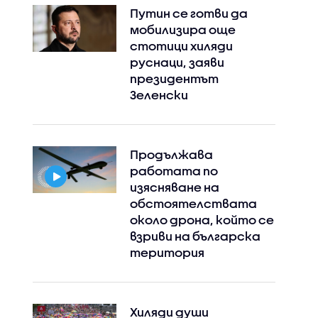
Путин се готви да
мобилизира още
стотици хиляди
руснаци, заяви
президентът
Зеленски
Продължава
работата по
изясняване на
обстоятелствата
около дрона, който се
взриви на българска
територия
Хиляди души