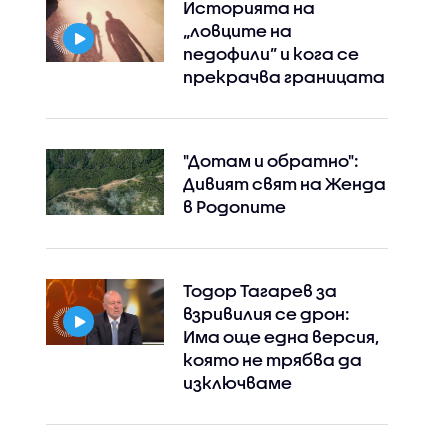
Историята на
„ловците на
педофили” и кога се
прекрачва границата
"Дотам и обратно":
Дивият свят на Женда
Instagram
Facebook
в Родопите
Тодор Тагарев за
взривилия се дрон:
Има още една версия,
която не трябва да
изключваме