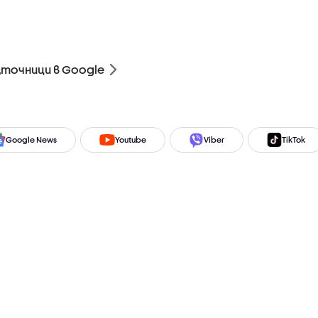
зточници в Google
Google News
Youtube
Viber
TikTok