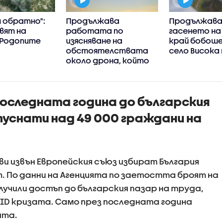
 обратно":
Продължава
Продължав
вят на
работата по
гасенето на
 Родопите
изясняване на
край бобош
обстоятелствата
село Висока
около дрона, който
се взриви на
българска
територия
 последната година до българския
пуснати над 49 000 граждани на
ви извън Европейския съюз избират България
. По данни на Агенцията по заетостта броят на
учили достъп до българския пазар на труда,
ID кризата. Само през последната година
нта.