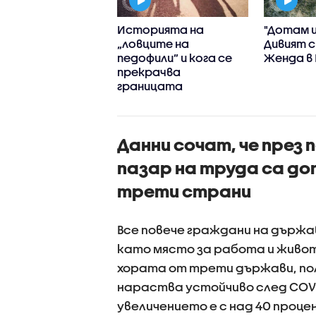
я отхвърли
Историята на
"Дотам и
ненията за
„ловците на
Дивият с
тие в инцидента
педофили” и кога се
Женда в
он на летището в
прекрачва
циг
границата
Данни сочат, че през
пазар на труда са до
трети страни
Все повече граждани на държа
като място за работа и живот
хората от трети държави, пол
нараства устойчиво след COV
увеличението е с над 40 проце