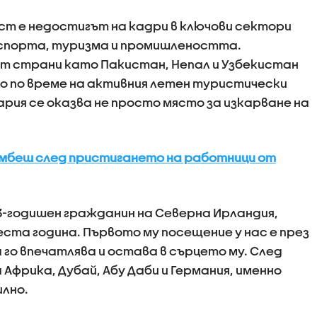
ст е недостигът на кадри в ключови сектори
порта, туризма и промишлеността.
т страни като Пакистан, Непал и Узбекистан
но по време на активния летен туристически
гария се оказва не просто място за изкарване на
ъмбеш след пристигането на работници от
33-годишен гражданин на Северна Ирландия,
еста година. Първото му посещение у нас е през
а го впечатлява и остава в сърцето му. След
Африка, Дубай, Абу Даби и Германия, именно
илно.