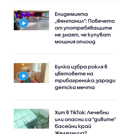
Епидемията
„Фентанил”: Повечето
от употребяващите
не знаят, че купуват
мощния опиоид
Булка избра рокля в
цветовете на
трибагреника заради
детска мечта
Хит в TikTok: Лечебни
или опасни са "дивите"
басейни край
Железница?