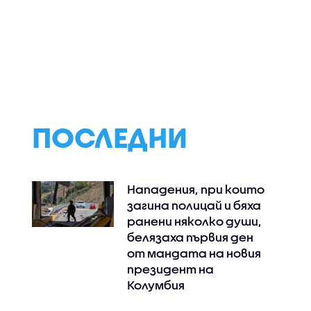
а
Адмирал Ефтимов за
Почина бащата 
 пожара
дрона край Кардам:
Лионел Меси
евското
Няма преднамерени
 могила
действия срещу
България
ПОСЛЕДНИ
Нападения, при които
загина полицай и бяха
ранени няколко души,
белязаха първия ден
от мандата на новия
президент на
Колумбия