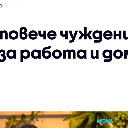
О
 повече чужден
 за работа и до