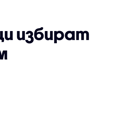
ци избират
м