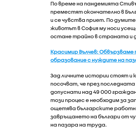
По време на пандемията Стивъ
преместят окончателно в Бълг
и се чувства приет. По думите
животът в София му носи усещ
остане трайно в страната и 
Красимир Вълчев: Обвързваме
образование с нуждите на паз
Зад личните истории стоят и 
посочват, че през последната 
допуснати над 49 000 гражда
този процес е необходим за з
ощетява българските работни
завръщането на българи от чу
на пазара на труда.