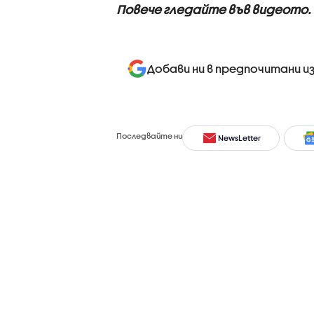
Повече гледайте във видеото.
Добави ни в предпочитани и
Последвайте ни
NewsLetter