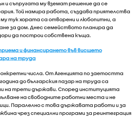
н и съпругата му вземат решение да се
ария. Той намира работа, създава приятелства
 му тук хората са отворени и любопитни, а
ане за дом. Днес семейството планира да
дори да построи собствена къща.
 приема и финансирането във висшето
ара на труда
конкретни числа. От Агенцията по заетостта
година до българския пазар на труда са
ни на трети държави. Според институцията
апълване на свободните работни места и не
ци. Паралелно с това държавата работи и за
жбина чрез специални програми за реинтеграция