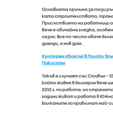
Основната причина за този ръ
като строителството, транс
Присъствието на работници о
вече е обичайна гледка, особе
сезон. Все по-често обаче Бъл
доходи, а нов дом.
Културен сблъсък в Полски Тр
Пакистан
Такъв е случаят със Стивън – 
който живее в България вече ш
2012 г. по работа, но странат
години живот и работа в Южна 
Балканите го привличат най-с