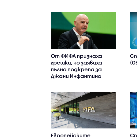
От ФИФА признаха
Сп
грешки, но заявиха
(0
пълна подкрепа за
Джани Инфантино
Европейските
Сп