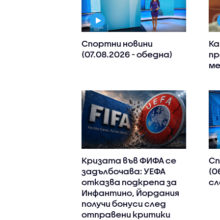
Спортни новини
Ка
(07.08.2026 - обедна)
пр
ме
Кризата във ФИФА се
Сп
задълбочава: УЕФА
(0
отказва подкрепа за
сл
Инфантино, Йордания
получи бонуси след
отправени критики