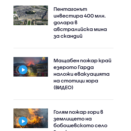
Пентагонът
инвестира 400 млн.
долара в
австралийска мина
за скандий
Мащабен пожар край
езерото Гарда
наложи евакуацията
на стотици хора
(ВИДЕО)
Голям пожар гори в
землището на
бобошевското село