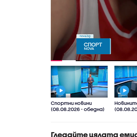
ден
Спортни новини
Новинит
рмационен блок
(08.08.2026 - обедна)
(08.08.2
OVA NEWS
8.2026)
Гледайте цялата еми