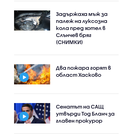
Задържаха мъж за
палеж на луксозна
кола пред хотел в
Слънчев бряг
(СНИМКИ)
Два пожара горят в
област Хасково
Сенатът на САЩ
утвърди Тод Бланч за
главен прокурор