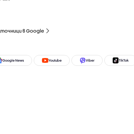
зточници в Google
Google News
Youtube
Viber
TikTok