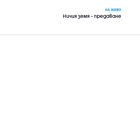
НА ЖИВО
Ничия земя – предаване