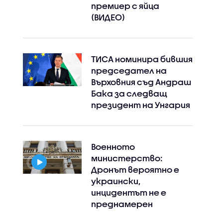
премиер с яйца
(ВИДЕО)
ТИСА номинира бившия
председател на
Върховния съд Андраш
Бака за следващ
президент на Унгария
Военното
министерство:
Дронът вероятно е
украински,
инцидентът не е
преднамерен