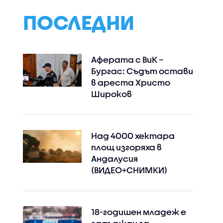
ПОСЛЕДНИ
Аферата с ВиК –
Бургас: Съдът остави
в ареста Христо
Широков
Instagram
Facebook
Над 4000 хектара
площ изгоряха в
Андалусия
(ВИДЕО+СНИМКИ)
18-годишен младеж е