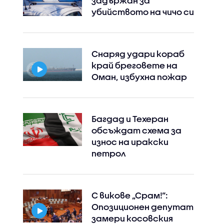
задържан за
убийството на чичо си
Снаряд удари кораб
край бреговете на
Оман, избухна пожар
Багдад и Техеран
обсъждат схема за
износ на иракски
петрол
С викове „Срам!“:
Опозиционен депутат
замери косовския