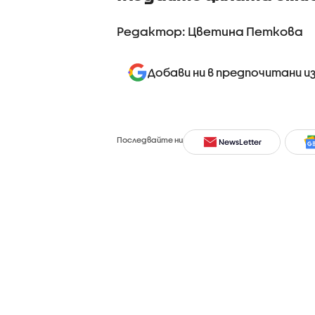
Редактор: Цветина Петкова
Добави ни в предпочитани и
Последвайте ни
NewsLetter