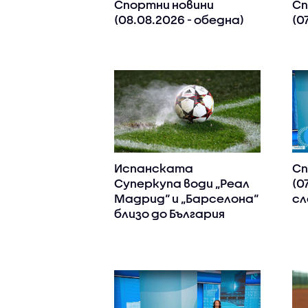
Спортни новини
Сп
(08.08.2026 - обедна)
(0
Испанската
Сп
Суперкупа води „Реал
(0
Мадрид“ и „Барселона“
сл
близо до България