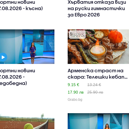
ортни новини
Хърватия отказа визи
7.08.2026 - късна)
на руски гимнастички
за Евро 2026
ортни новини
Арменска страст на
7.08.2026 -
скара: Телешки кебап
едобедна)
или ..
9.15 €
13.24 €
17.90 лв
25.90 лв
Grabo.bg